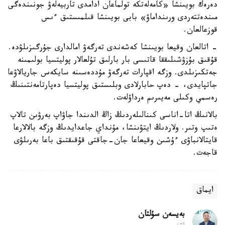
دەرەك بويىنشا «كامەلەتكە تولماعان ادامدى تاربيەلەۋ جونىندەگى
مىندەتتەردى ورىنداماۋ» بابى بويىنشا قىلمىستىق ءىس
قوزعالعان.
- اتالعان وقيعا بويىنشا كەشەندى تەرگەۋ امالدارى جۇرگىزىلۋدە.
قۇقىق بۇزۋشىلىققا قاتىسى بار بارلىق تۇلعالار پوليتسيا بولىمىنە
جەتكىزىلدى. وزگە اقپارات تەرگەۋ مۇددەسىنە سايكەس جاريالاۋعا
جاتپايدى، - دەپ حابارلادى وبلىستىق پوليتسيا دەپارتامەنتىنىڭ
رەسمي وكىلى مەيىرىم ەرداۋلەت.
بالانىڭ اتا-اناسى كىنالىلەردىڭ زاڭ الدىندا جاۋاپ بەرۋىن تالاپ
ەتىپ وتىر. ولاردىڭ ايتۋىنشا، مۇنداي جاعدايدىڭ وزگە بالالارعا
قايتالانباۋى ءۇشىن وقيعاعا جان-جاقتى قۇقىقتىق باعا بەرىلۋى
قاجەت.
ايماق
بەيسەن سۇلتان