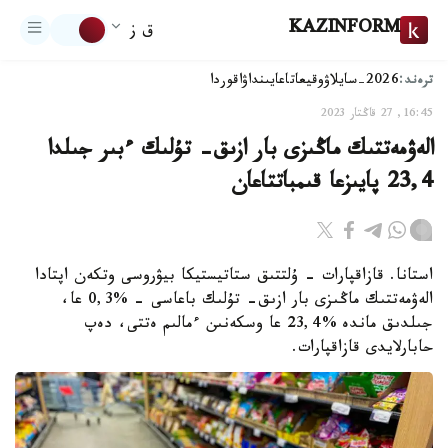
KAZINFORM
ق ز
ترەند:
2026-سايلاۋ
وقيعا
تاعايىنداۋ
اقوردا
16:45, 27 قاڭتار 2023
الەۋمەتتىك ماڭىزى بار ازىق- تۇلىك ءبىر جىلدا
23,4 پايىزعا قىمباتتاعان
استانا. قازاقپارات - ۇلتتىق ستاتيستيكا بيۋروسى وتكەن اپتادا
الەۋمەتتىك ماڭىزى بار ازىق- تۇلىك باعاسى - %0,3 عا،
جىلدىق ماندە %23,4 عا وسكەنىن ءمالىم ەتتى، دەپ
حابارلايدى قازاقپارات.