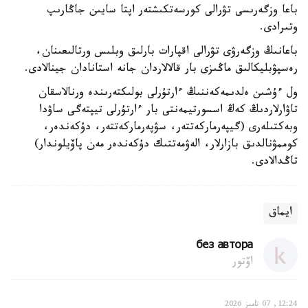
باعا وزگەرىسى تۋرالى كورسەتكىشتەر اپتا سايىن جاڭارىپ
وتىرادى.
باعانىڭ وزگەرۋى تۋرالى اقپارات بارلىق وبلىس ورتالىعىنان،
رەسپۋبليكالىق ماڭىزى بار قالالاردان جانە استانادان جينالادى.
ول ءۇشىن ەلدىمەكەننىڭ ءارتۇرلى بولىكتەرىندە ورنالاسقان
تاۋارلاردىڭ كەڭ اسسورتيمەنتى بار ءارتۇرلى تيپتەگى ساۋدا
وبەكتىلەرى (گيپەرماركەتتەر، سۋپەرماركەتتەر، دۇكەندەر،
كوممۋنالدىق بازارلار، الەۋمەتتىك دۇكەندەر مەن پاۆيلوندار)
تاڭدالادى.
ايماق
без автора
اۆتور
12:24, 07 تامىز 2026