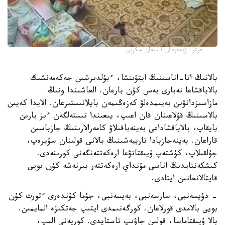
فوتو: ۆيدەودان الىنعان سكرين
بالانىڭ اتا-اناسىنىڭ ايتۋىنشا، ءبۇلدىرشىن جەكەمەنشىك
بالاباقشاعا نەبارى بەس كۇن بارعان. العاشىندا ونىڭ
مازاسىزدانۋىن بەيىمدەلۋ كەزەڭىمەن بايلانىستىرعان. الايدا كەيىن
بالاسىنىڭ قۇلاعىنان قان اعىپ، يىعىندا تىستەلگەن ءىز بارىن
بايقاپ، بالاباقشاداعى بەينەباقىلاۋ كامەرالارىنىڭ جازباسىن
قاراعان. بەينەجازبادا تاربيەشىنىڭ بالانى قولىنان سۇيرەپ،
جۇلقىلاپ، كۇشتەپ ۇيىقتاتۋعا ارەكەتتەنگەنى كورىنەدى.
كىشكەنتايدىڭ اناسى مۇنداي ارەكەتتەر بىرنەشە كۇن بويى
قايتالانعانىن ايتادى.
- دۇيسەنبى، سارسەنبى، بەيسەنبى، جۇما كۇندەرى ءتورت كۇن
بويى بالامدى قورلاعان. كورگەنىمدى ايتىپ جەتكىزە المايمىن.
بالا ۇيىقتاماسا، قولىن جاۋىپ تاستايدى. كورپەنى الىپ،