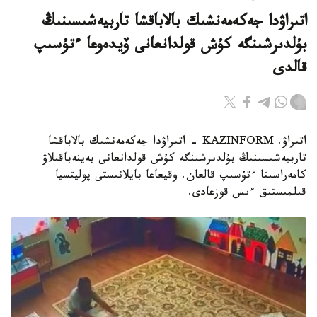
اتىراۋدا جەكەمەنشىك بالاباقشا تاربيەشىسىنىڭ
بۇلدىرشىنگە كۇش قولدانعانى ۆيدەوعا ءتۇسىپ
قالدى
اتىراۋ. KAZINFORM - اتىراۋدا جەكەمەنشىك بالاباقشا
تاربيەشىسىنىڭ بۇلدىرشىنگە كۇش قولدانعانى بەينەباقىلاۋ
كامەراسىنا ءتۇسىپ قالعان. وقيعاعا بايلانىستى پوليتسيا
قىلمىستىق ءىس قوزعادى.