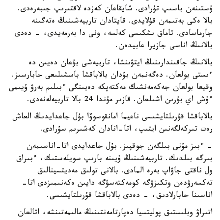
ۇستىنەن باسىپ تۇرادى. شايقاعان كەزدە لاقتىرىپ جىبەرەدى.
بالا ەكى بەتىمەن قۇلايدى. قايتادان تاربيەشىنىڭ ەتەگىنە
جارماسادى. تاماق ىشكىسى كەلسە، ونى دا بەرمەيدى، - دەدى
بالانىڭ اناسى جازيرا عابيدەن.
بالانىڭ جاقىندارىنىڭ ايتۋىنشا، تاربيەشى بۇعان دەيىن دە
ءىستى بولعان. دەگەنمەن بۇدان بالاباقشا باسشىلىعى حابارسىز.
وقيعا بولعان جەكەمەنشىك مەكتەپكە دەيىنگى ءبىلىم بەرۋ ۇيىمى
ءۇش اي بۇرىن اشىلعان. قازىر مۇندا 24 بالا تاربيەلەنەدى.
بالاباقشا قۇرىلتايشىسى ناعيما امانقوسوۆا بۇل جاعدايدىڭ العاش
رەت تىركەلگەنىن ايتىپ، اتا-انادان كەشىرىم سۇرادى.
- ءبىز مۇنى بىلگەن جوقپىز. بۇل جاعدايدى اتا-اناسىمەن
بىرگە بىلدىك. تاربيەشىنىڭ ۇيىنە بارىپ سويلەستىك، ءبىراق
ول ناقتى جاۋاپ بەرە المادى. بالانى تولىق مەديتسينالىق
تەكسەرۋدەن وتكىزۋگە كومەكتەسۋگە دايىن ەكەنىمىزدى اتا-
اناسىنا حابارلادىق، - دەدى بالاباقشا قۇرىلتايشىسى.
اتىراۋ وبلىستىق پوليتسيا دەپارتامەنتىنىڭ مالىمەتىنشە، اتالعان