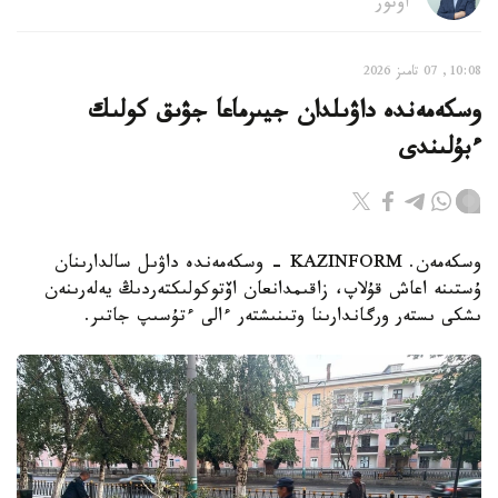
اۆتور
10:08, 07 تامىز 2026
وسكەمەندە داۋىلدان جيىرماعا جۋىق كولىك
ءبۇلىندى
وسكەمەن. KAZINFORM - وسكەمەندە داۋىل سالدارىنان
ۇستىنە اعاش قۇلاپ، زاقىمدانعان اۆتوكولىكتەردىڭ يەلەرىنەن
ىشكى ىستەر ورگاندارىنا وتىنىشتەر ءالى ءتۇسىپ جاتىر.