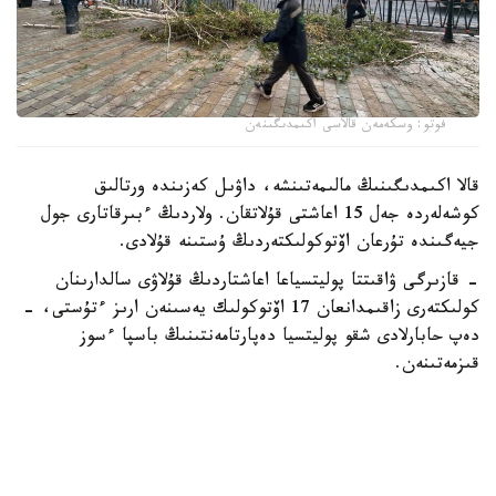
فوتو: وسكەمەن قالاسى اكىمدىگىنەن
قالا اكىمدىگىنىڭ مالىمەتىنشە، داۋىل كەزىندە ورتالىق
كوشەلەردە جەل 15 اعاشتى قۇلاتقان. ولاردىڭ ءبىرقاتارى جول
جيەگىندە تۇرعان اۆتوكولىكتەردىڭ ۇستىنە قۇلادى.
- قازىرگى ۋاقىتتا پوليتسياعا اعاشتاردىڭ قۇلاۋى سالدارىنان
كولىكتەرى زاقىمدانعان 17 اۆتوكولىك يەسىنەن ارىز ءتۇستى، -
دەپ حابارلادى شقو پوليتسيا دەپارتامەنتىنىڭ باسپا ءسوز
قىزمەتىنەن.
پوليتسياعا ءالى بارلىق زارداپ شەككەن كولىك يەلەرى جۇگىنىپ
ۇلگەرمەگەن بولۋى دا مۇمكىن.