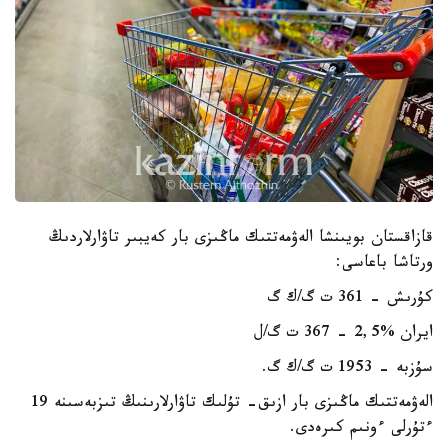
قازاقستان بويىنشا الەۋمەتتىك ماڭىزى بار كەيبىر تاۋارلاردىڭ
ورتاشا باعاسى:
كۇرىش - 361 ت گ/ك گ
ايران %2,5 - 367 ت گ/ل
سۇزبە - 1953 ت گ/ك گ.
الەۋمەتتىك ماڭىزى بار ازىق- تۇلىك تاۋارلارىنىڭ تىزبەسىنە 19
ءتۇرلى ءونىم كىرەدى.