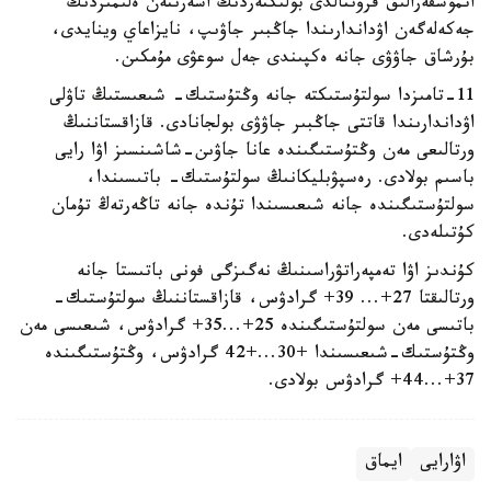
اتموسفەرالىق فرونتالدى بولىكتەردىڭ اسەرىنەن ەلىمىزدىڭ
جەكەلەگەن اۋداندارىندا جاڭبىر جاۋىپ، نايزاعاي وينايدى،
بۇرشاق جاۋۋى جانە ەكپىندى جەل سوعۋى مۇمكىن.
11-تامىزدا سولتۇستىكتە جانە وڭتۇستىك- شىعىستىڭ تاۋلى
اۋداندارىندا قاتتى جاڭبىر جاۋۋى بولجانادى. قازاقستاننىڭ
ورتالىعى مەن وڭتۇستىگىندە عانا جاۋىن-شاشىنسىز اۋا رايى
باسىم بولادى. رەسپۋبليكانىڭ سولتۇستىك- باتىسىندا،
سولتۇستىگىندە جانە شىعىسىندا تۇندە جانە تاڭەرتەڭ تۇمان
كۇتىلەدى.
كۇندىز اۋا تەمپەراتۋراسىنىڭ نەگىزگى فونى باتىستا جانە
ورتالىقتا 27+... 39+ گرادۋس، قازاقستاننىڭ سولتۇستىك-
باتىسى مەن سولتۇستىگىندە 25+...35+ گرادۋس، شىعىسى مەن
وڭتۇستىك-شىعىسىندا +30...+42 گرادۋس، وڭتۇستىگىندە
37+...44+ گرادۋس بولادى.
اۋارايى
ايماق