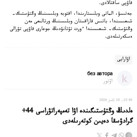
قاۋپى ساقتالادى.
جەتىسۋ، الماتى وبلىستارىندا، اقتوبە وبلىسىنىڭ وڭتۇستىك-
شىعىسىندا، باتىس قازاقستان وبلىسىنىڭ ورتالىعى مەن
وڭتۇستىك- شىعىسىندا ءورت تۇتانۋدىڭ جوعارى قاۋپى تۋرالى
ەسكەرتىلەدى.
اۋارايى
без автора
اۆتور
13:40, 10 تامىز 2026
ەلدىڭ وڭتۇستىگىندە اۋا تەمپەراتۋراسى 44+
گرادۋسقا دەيىن كوتەرىلەدى