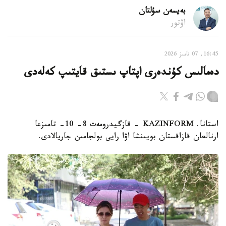
بەيسەن سۇلتان
اۆتور
16:45, 07 تامىز 2026
دەمالىس كۇندەرى اپتاپ ىستىق قايتىپ كەلەدى
استانا. KAZINFORM - قازگيدرومەت 8- 10- تامىزعا
ارنالعان قازاقستان بويىنشا اۋا رايى بولجامىن جاريالادى.