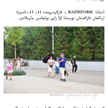
استانا. KAZINFORM - قازگيدرومەت 11- 13-تامىزعا
ارنالعان قازاقستان بويىنشا اۋا رايى بولجامىن جاريالادى.
فوتو: اعىباي اياپبەرگەنوۆ / Kazinform