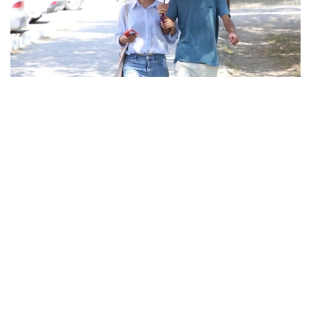
Фото: Нұрболат Нұржаубай
قازاقستان اۋماعىنداعى اۋا رايىن اۋقىمدى انتيسيكلون
قالىپتاستىرادى. سونىڭ اسەرىنەن ەلىمىزدىڭ باسىم بولىگىندە
ىستىق ءارى قۇرعاق اۋا رايى كۇتىلەدى.
كەزەڭنىڭ سوڭىنا قاراي ەلىمىزدىڭ باتىسى مەن سولتۇستىك-
باتىسىندا سولتۇستىك-باتىس سيكلونى جانە ونىمەن بايلانىستى
اتموسفەرالىق فرونتالدى بولىكتەردىڭ ىقپالىنان جاڭبىر جاۋىپ،
نايزاعاي وينايدى، جەل كۇشەيەدى، كەي وڭىرلەردە بۇرشاق
جاۋۋى مۇمكىن.
رەسپۋبليكانىڭ شىعىسىندا كەزەڭنىڭ باسىندا، سونداي-اق
وڭتۇستىك جانە وڭتۇستىك-شىعىستىڭ تاۋلى اۋداندارىندا