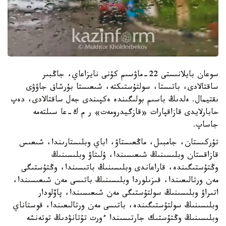
سوعان بايلانىستى 22-ماۋسىم كۇنى نايزاعاي، جاڭبىر
ساقتالادى، باتىستا، سولتۇستىكتە، شىعىستا بۇرشاق جاۋۋى
ىقتيمال. ەلدىڭ باسىم بولىگىندە ەكپىندى جەل ساقتالادى، دەپ
حابارلايدى قازاقپارات «قازگيدرومەت» ر م ك-عا سىلتەمە
جاساپ.
تۇركىستان، جامبىل، ماڭعىستاۋ، اباي وبلىستارىندا، شىعىس
قازاقستان وبلىسىنىڭ شىعىسىندا، ۇلىتاۋ وبلىسىنىڭ
وڭتۇستىگىندە، قاراعاندى وبلىسىنىڭ باتىسىندا، وڭتۇستىگى
مەن ورتالىعىندا، قىزىلوردا وبلىسىنىڭ باتىسى مەن شىعىسىندا،
اتىراۋ وبلىسىنىڭ سولتۇستىگى مەن شىعىسىندا، پاۆلودار
وبلىسىنىڭ سولتۇستىگىندە، باتىسى مەن ورتالىعىندا، قوستاناي
وبلىسىنىڭ وڭتۇستىك جارتىسىندا ءورت تۇتانۋدىڭ توتەنشە