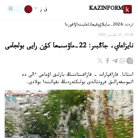
KAZINFORM
ق ز
ترەند:
2026-سايلاۋ
وقيعا
تاعايىنداۋ
اقوردا
07:36, 22 ماۋسىم 2023
نايزاعاي، جاڭبىر: 22-ماۋسىمعا كۇن رايى بولجامى
استانا. قازاقپارات - قازاقستاننىڭ بارلىق اۋماعى ءالى دە
اتموسفەرالىق فرونتالدى بولىكتەردىڭ ىقپالىندا بولادى.