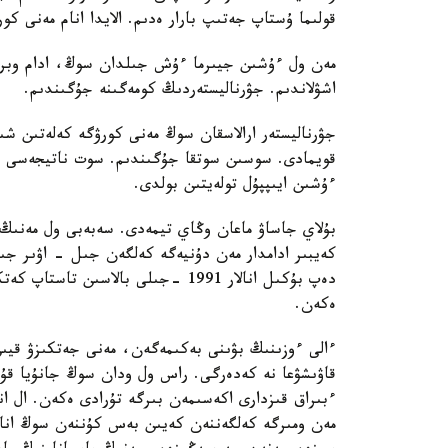
قولىما ۇستاپ جەتىپ بارار ەدىم. الايدا انام مەنى 
مەن ول ءۇشىن جيىرما ءۇش جىلدان سوڭ، ادام وبراز
اشۋلاندىم. جۋرناليستەردىڭ كومەگىنە جۇگىندىم.
جۋرناليستەر ارالاسقان سوڭ مەنى كورۋگە كەلەتىن شىعا
قويمادى. سوسىن سوتقا جۇگىندىم. سوت ناتيجەسى مە
ءۇشىن ايىپپۇل تولەيتىن بولدى.
بۇلاي جاساۋ ماعان وڭاي تيمەدى. سەبەبى ول مەنىڭ ق
كەيبىر ادامدار مەن دۇنيەگە كەلگەن جىل - اۋىر جى
دەپ بۇكىل انالار 1991 -جىلى بالاسى
ەكەن.
ءالى ءوزىنىڭ بۋىنى بەكىمەگەن، مەنى جەتكىزۋ قيىن 
قاۋىشۋعا نە كەدەرگى. راس ول ودان سوڭ جانۇيا قۇ
ءبىراق قىزدارى اكەسىمەن بىرگە تۇرادى ەكەن. ال ان
مەن ومىرگە كەلگەننەن كەيىن بەس كۇننەن سوڭ انام 