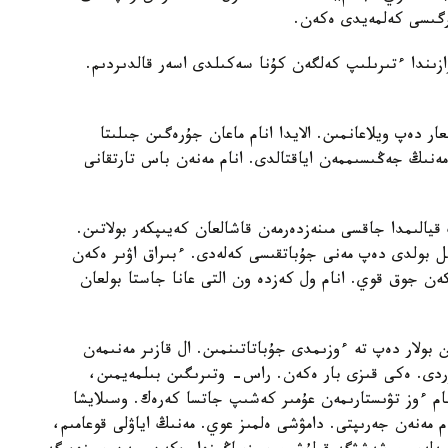
كورگىسى كەلمەيدى ەكەن.
ىندا ءتىرىلىپ كەلگەن كۇنا سەكىلدى اسەر قالدىردىم.
ر دەپ ويلاعانمىن. الايدا انام ماعان جۇرەگىن جىلىتا
نىڭ جەڭىسىممەن اياقتالدى. انام مەنەن باس تارتقانى
يالىمدا جاقسى مىنەزدەرمەن قاشالعان كەيىپكەر بولاتىن.
ل بولدى دەپ مەنى جۇباتقىسى كەلەدى. ءبىراق اۋىر ەكەن
ن تاستاپ كەتكەن جوق قوي. انام ول كەزدە ون التى عانا جاستا بولعان
بولار دەپ تە ءوزىمدى جۇباتاتىنمىن. ال قازىر مەنىمەن
ردى. ەكى قىزى بار ەكەن. راس- وتىرىگىن بىلمەيمىن،
ام ءوز تۋىستارىمەن عۇمىر كەشىپ جاتسا كەرەك. وسىلايشا
مەنەن جەرىپتى. دامۋشى ەلمىز عوي. مەنىڭ اياۋلى قوعامىم،