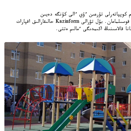
K - استانادا 10-نان استام كوپپاتەرلى تۇرعىن ءۇي ءالى كۇنگە دەيىن
ورتالىقتاندىرىلعان جىلۋمەن جابدىقتاۋ جۇيەسىنە قوسىلماعان. بۇل تۋرالى Kazinform حالىقارالىق اقپارات
نا قالاسىنىڭ اكىمدىگى ءمالىم ەتتى.