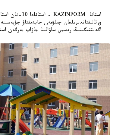
استانا. AZINFORM
اگەنتتىگىنىڭ رەسمي ساۋالىنا جاۋاپ بەرگەن استا