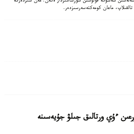
اسەلەسىن شەشۋگە قولۇشىن سوزساڭىزدار ەكەن. مەن سىزدەرگە
تالقىلاپ، ماعان كومەكتەسەرسىزدەر.
اتتى تۇرعىن ءۇي ورتالىق جىلۋ جۇيەسىنە