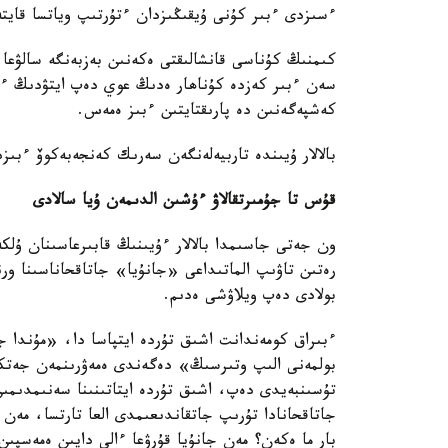
ءسىزدى ءبىر كۇنى ۇيقىڭىزدان ءتۇرتىپ وياتسا قايتە
كىمنىڭ كۇناسى قانشالىقتى ەكەنىن بەزبەنگە سالۋعا
سەن ءبىر كەزدە كۇناھار ەدىڭ عوي دەپ ايتۋدىڭ ءو
كەشپەگەنىن دە پارىقتايتىن ءبىز ەمەس.
بالالار ۇيىندە تاربيەلەنگەن سەرىك كەنجەبەكوۆ ءبىز
قۇس تا جۇمىرتقالاۋ ءۇشىن الدىمەن ۇيا سالادى
ون جەتى جاسىمدا بالالار ءۇيىنىڭ قابىرعاسىنان ۇلك
رەتىن تاۋىپ الماتىداعى «جانۇيا» جاتاقحاناسىنا ورنا
بولادى دەپ ويلاۋشى ەدىم.
ءبىراق كومەندانت اشىق تۇردە ايتپاسا دا، «مۇندا جا
بولمەنى الىپ وتىرسىڭ» دەگەندى ەمەۋرىنمەن جەتكى
تۇسىنبەيدى دەپ، اشىق تۇردە ايتاتىنىنا سەنىمدىمىن
جاتاقحانادا تۇرىپ جاتقاندىعىمدى العا تارتسا، مەن دال
بار ما ەكەن؟ مەن جانۇيا قۇرۋعا ءالى دايىن ەمەس