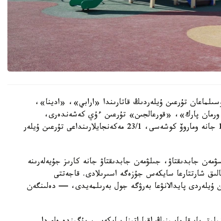
سىلماعان تۇرعىن ۇيلەردىڭ قاتارىندا «ارابي»، «ادينا»،
رمان پارك»، «قورعالجىن» تۇرعىن ءۇي كەشەندەرى،
سونداي-اق ە-496 كوشەسىندەگى 10, 10/1, 10/3 جانە وماروۆ كوشەسى، 23/1 مەكەنجايلارىنداعى تۇرعىن ۇيلەر
سۋمەن جابدىقتاۋ، جىلۋمەن جابدىقتاۋ جانە كارىز جۇيەلەرىنە
الىق شارتتارعا سايكەس جۇزەگە اسىرىلادى. قاجەتتى
ن ۇيلەردى پايدالانۋعا بەرۋگە جول بەرىلمەيدى، — دەلىنگەن