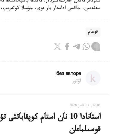
سىزدەر مەنەن جەرىمەڭىزدەر. مەنىڭ باسپانامنىڭ م
سەنەمىن. جاقسى ادامدار بار عوي. جۇمىلا كوتەرىپ، 
قوعام
без автора
اۆتور
22:08, 07 تامىز 2026
استانادا 10 نان استام كوپقاب
قوسىلماعان