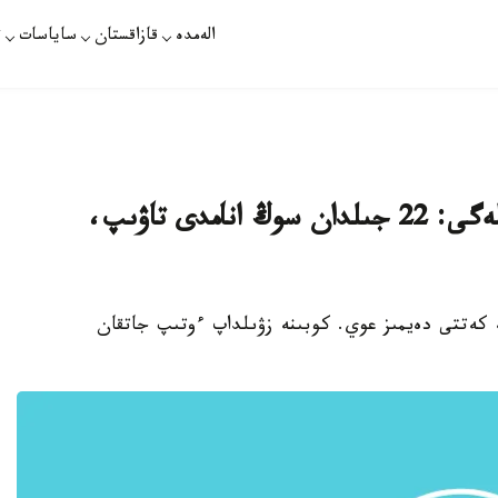
الەمدە
قازاقستان
ساياسات
ت
س. كەنجەبەك، بالالار ءۇيىنىڭ تۇلەگى: 22 جىلدان سوڭ انامدى تاۋىپ،
 كەتتى دەيمىز عوي. كوبىنە زۋىلداپ ءوتىپ جاتقان