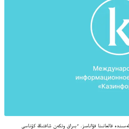
سىندە قالعانىنا قۋانامىز. ءبىراق وتكەن شاقتىڭ كۇناسى