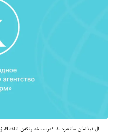
ال قينالعان ساتتەردىڭ كەرىسىنشە وتكەن شاقتىڭ ۇلە