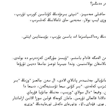
ر ەدىڭىز؟
 حاقىلى ەمەسپىز. ءتىپتى بىرەۋدىڭ كۇناسىن كورىپ تۇرىپ،
زى ايىپ بولار. سەبەبى حاق تاعالانىڭ كەشىرىپ،
دىڭ رەداكسيامىزعا ات باسىن بۇرىپ، بۇيىمتايىن ايتتى.
ەن الەمگە قادام باستىم. ءۇيسىز جۇرگەن كەزدەرىم دە بولدى.
لاسقان بولاتىنمىن. وندا جيىرما توعىز جاسقا دەيىن تۇرۋعا
نۇيالى جەتىمدەر پانالاي الادى، ال سەن جالعىز ءوزىڭ ءبىر
زىپ كەلەدى. ءبىر كۇنى ىمعا تۇسىنبەگەن، دىمعا دا
. وقيعا ءدال سولاي ءوربىپ، مەنىڭ جانۇيا قۇرماي
ادا قالعالى تۇرمىن. ماعان كومەك قولىن سوزا الاتىن ازاماتتار
پىن عوي. قۇداي-اۋ، «تورعاي ەكەش تورعايدىڭ ءوزى»