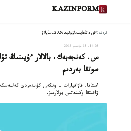
KAZINFORM
ترەند:
اقوردا
تاعايىنداۋ
وقيعا
2026-سايلاۋ
14:05, 13 ماۋسىم 2015
سوتقا بەردىم
استانا. قازاقپارات - وتكەن كۇندەردى كەلمەسكە
ۋاقىتقا وكىنەتىن بولارمىز.