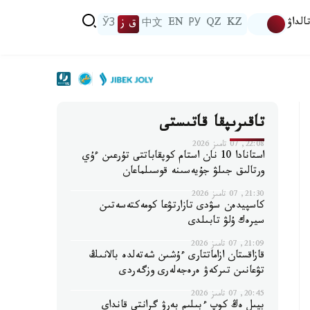
الداۋ
KZ
QZ
РУ
EN
中文
ق ز
ЎЗ
تاقىرىپقا قاتىستى
22:08, 07 تامىز 2026
استانادا 10 نان استام كوپقاباتتى تۇرعىن ءۇي
ورتالىق جىلۋ جۇيەسىنە قوسىلماعان
21:30, 07 تامىز 2026
كاسپيدەن سۋدى تازارتۋعا كومەكتەسەتىن
سيرەك ۇلۋ تابىلدى
21:09, 07 تامىز 2026
قازاقستان ازاماتتارى ءۇشىن شەتەلدە بالانىڭ
تۋعانىن تىركەۋ ەرەجەلەرى وزگەردى
20:45, 07 تامىز 2026
بيىل ەڭ كوپ ءبىلىم بەرۋ گرانتى قانداي