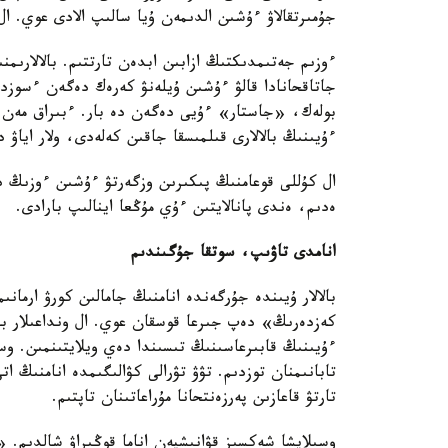
جۇمىرتقالاۋ ءۇشىن الدىمەن ۇيا سالىپ الادى عوي. ال
ءوزىم جەتىمدىكتىڭ ازابىن ابدەن تارتتىم. بالالارىم
جاتاقحانادا قالۋ ءۇشىن ۇيلەنۋ كەرەك دەگەن ءسوزد
بولەك، «جاستار» ءۇيى دەگەن دە بار. ءبىراق مەن 
ءۇيىنىڭ بالالارى قىلمىسقا جاقىن كەلەدى، ولار ايا
ال كۇللى قوعامنىڭ پىكىرىن وزگەرتۋ ءۇشىن ءوزىڭ 
ەدىم، ەندى پانالايتىن ءۇي مۇڭعا اينالىپ بارادى.
انامدى تاۋىپ، سوتقا جۇگىندىم
بالالار ۇيىندە جۇرگەندە انامنىڭ جامالىن كورۋ ارمان
كەزدەرىڭ» دەپ جىرعا قوسقان عوي. ال ونداعىلار باق
ءۇيىنىڭ قابىرعاسىنىڭ تىسىندا دەي ويلايتىنمىن. وسى
تابانىمنان توزدىم. تۋۋ تۋرالى كۋالىگىمدە انامنىڭ 
تارتۋ قاعازىن پەرزەنتحانا مۇراعاتىنان تاپتىم.
وسىلايشا شەكسىز قۋانىشپەن اناما قوڭىراۋ شالدىم