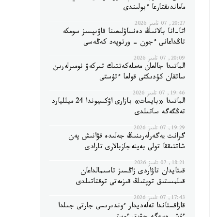
ماماندىقتارعا ءبولىندى
20:27, 07 تامىز 2026
اتا-انا بالانىڭ دەنساۋلىعىنا قاۋىپسىز سومكە
تاڭداعانى ءجون - ورتوپەد كەڭەسى
20:09, 07 تامىز 2026
الماتىدا جالعان مەملەكەتتىك تىركەۋ نومىرلەرىن
ساتقان كۇدىكتى قولعا ءتۇستى
19:46, 07 تامىز 2026
الماتىدا «بايسات» بازارى اۋكسيوندا 24 ميلليارد
تەڭگەگە ساتىلدى
19:29, 07 تامىز 2026
گرانت يەگەرلەرىنىڭ جەلىدە قۋانىش پەن
شاتتىققا تولى بەينەجازبالارى تارادى
18:21, 07 تامىز 2026
قىتايدان تاۋاردى زاڭسىز تاسىمالداعان
قىلمىستىق توپتىڭ قىزمەتى توقتاتىلدى
17:43, 07 تامىز 2026
قازاقستاندا تەلەديدار ءوندىرىسى جارتى جىلدا