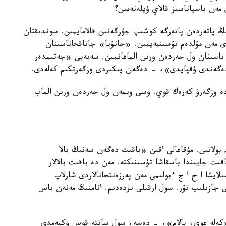
 مەن باسپاناسىز قالاي ۇيلەنەمىن؟
نىڭ پاتەردەن پاتەرگە كوشىپ جۇرگەنىن قالامايمىن. سوندىقتان
ى مەن مۇلدەم تۇسىنبەيمىن. «جانۇيا» جاتاقحاناسىنان
باسىنان ول جەردەن ورىن الماعانمىن. سەبەبى «جەتىمدەر
ۋ دەگەندى ۇقپايدى»، - دەگەن پىكىردى وزگەرتكىم كەلەدى.
دە وزگەرۋ كەرەك قوي. وسى ويمەن ول جەردەن ورىن الماپ
ىم بولاتىن. مۇقاعالي اقىن «باقىت دەگەن سەنىڭ بالا
ىت جايىندا باسقاشا تۇسىنىكتە. مەن دە باقىت بالالار
لايشا ا ح ا ج ءبولىمى مەن پەرزەنتحانالاردى شارلاپ
اتى جازىلىپ تۇر. سول ارقىلى ىزدەدىم. انامنىڭ مەنەن باس
. «كەلە عوي، بالام»، - دەسە، سول ساتتە قوس وكپەمدى