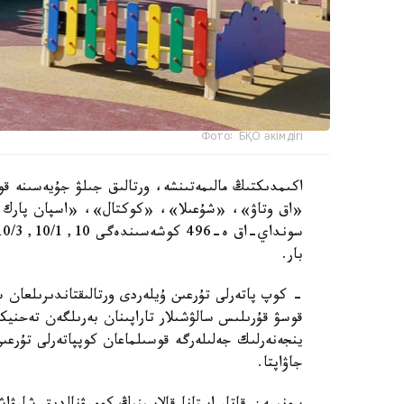
Фото: БҚО әкімдігі
اكىمدىكتىڭ مالىمەتىنشە، ورتالىق جىلۋ جۇيەسىنە قو
«اق وتاۋ»، «شۇعىلا»، «كوكتال»، «اسپان پارك و
بار.
- كوپ پاتەرلى تۇرعىن ۇيلەردى ورتالىقتاندىرىلعان 
قوسۋ قۇرىلىس سالۋشىلار تاراپىنان بەرىلگەن تەحنيك
ينجەنەرلىك جەلىلەرگە قوسىلماعان كوپپاتەرلى تۇرعى
جاۋاپتا.