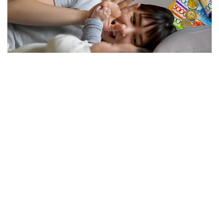
فوتو: كوللاج: Kazinform/ Freepik
نەلىكتەن تولەم كولەمى ازايدى؟
الماتى قالاسى بويىنشا «مەملەكەتتىك الەۋمەتتىك ساقتاندىرۋ
قورى» فيليالى ديرەكتورىنىڭ ورىنباسارى بالعىن ساتبەك
قىزىنىڭ ايتۋىنشا، ەندى الەۋمەتتىك تولەمدى ەسەپتەۋ كەزىندە
ايەلدىڭ ايلىق تابىسى ەڭ تومەنگى جالاقىنىڭ (ە ت ج) جەتى
ەسەلەنگەن مولشەرىنەن اسپايتىن كولەمدە عانا ەسەپكە الىنادى.
2026 -جىلى بۇل شەك 595 مىڭ تەڭگەنى قۇرايدى. ياعني،
ايەلدىڭ ناقتى جالاقىسى بۇدان جوعارى بولسا دا، تولەمدى