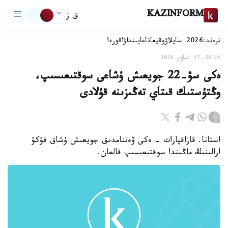
KAZINFORM
ق ز
ترەند:
2026-سايلاۋ
وقيعا
تاعايىنداۋ
اقوردا
08:14, 17 ءساۋىر 2015
ەكى سۋ-22 جويعىش ۇشاعى سوقتىعىسىپ،
وڭتۇستىك قىتاي تەڭىزىنە قۇلادى
استانا. قازاقپارات - ەكى ۆەتنامدىق جويعىش ۇشاق فۋكۋ
ارالىنىڭ ماڭىندا سوقتىعىسىپ قالعان.