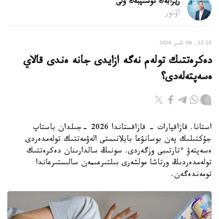
ريزابەك نۇسىپبەك ۇلى
اۆتور
12:10, 06 تامىز 2026
دەكرەتتىك تولەم نەگە ازايدى جانە ەندى قالاي
ەسەپتەلەدى؟
استانا. قازاقپارات - قازاقستاندا 2026 -جىلدان باستاپ
جۇكتىلىك پەن بوسانۋعا بايلانىستى الەۋمەتتىك تولەمدەردى
ەسەپتەۋ ءتارتىبى وزگەردى. سونىڭ سالدارىنان دەكرەتتىك
تولەمدەردىڭ ورتاشا مولشەرى بىلتىرعىمەن سالىستىرعاندا
تومەندەگەن.