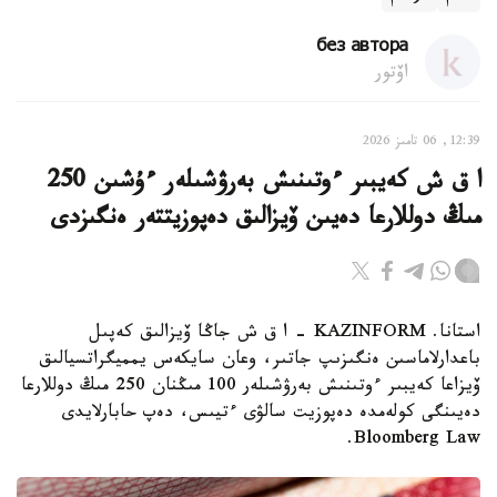
без автора
اۆتور
12:39, 06 تامىز 2026
ا ق ش كەيبىر ءوتىنىش بەرۋشىلەر ءۇشىن 250
مىڭ دوللارعا دەيىن ۆيزالىق دەپوزيتتەر ەنگىزدى
استانا. KAZINFORM – ا ق ش جاڭا ۆيزالىق كەپىل
باعدارلاماسىن ەنگىزىپ جاتىر، وعان سايكەس يمميگراتسيالىق
ۆيزاعا كەيبىر ءوتىنىش بەرۋشىلەر 100 مىڭنان 250 مىڭ دوللارعا
دەيىنگى كولەمدە دەپوزيت سالۋى ءتيىس، دەپ حابارلايدى
Bloomberg Law.