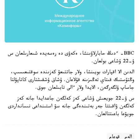
BBC- ءدىڭ حابارلاۋىنشا، ەكەۋى دە رەسەيدە شىعارىلعان س
ۋ-22 ۇشاعى بولعان.
الدىن الا اقپارات بويىنشا، ولار جاتتىعۋ كەزىندە سوقتىعىسىپ،
وڭتۇستىك قىتاي تەڭىزىنە قۇلاعان. ۇشاق ۇشقىشتارى كاتاپۋلتا
جاساپ ۇلگەرگەن، الايدا ولار ءالى تابىلعان جوق.
س ۋ-22 جويعىش ۇشاعى كەز كەلگەن جاعدايدا جانە كەز
كەلگەن ۋاقىتتا جەر بەتىندەگى جانە سۋ استىنداعى نىسانداردى
جويۋعا باعىتتالعان.
الەم
قوعام