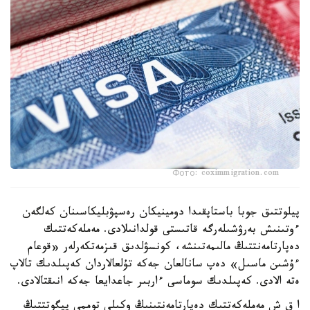
Фото: coximmigration.com
پيلوتتىق جوبا باستاپقىدا دومينيكان رەسپۋبليكاسىنان كەلگەن
ءوتىنىش بەرۋشىلەرگە قاتىستى قولدانىلادى. مەملەكەتتىك
دەپارتامەنتتىڭ مالىمەتىنشە، كونسۋلدىق قىزمەتكەرلەر «قوعام
ءۇشىن ماسىل» دەپ سانالعان جەكە تۇلعالاردان كەپىلدىك تالاپ
ەتە الادى. كەپىلدىك سوماسى ءاربىر جاعدايعا جەكە انىقتالادى.
ا ق ش مەملەكەتتىك دەپارتامەنتىنىڭ وكىلى توممي پيگوتتتىڭ