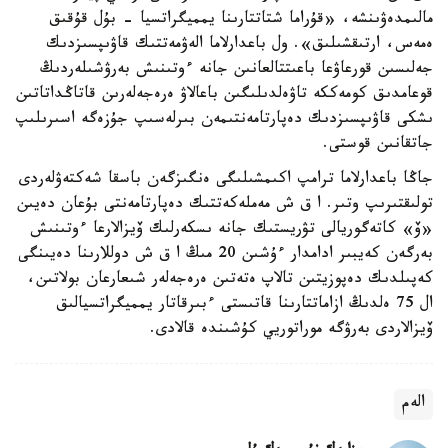
مالىمدەۋىنشە، «قۇراما شتاتتارىنا يمميگراتسيا - بۇل قۇقىق
ەمەس، ارتىقشىلىق». ول باعدارلاما الەۋمەتتىك قاۋىپسىزدىك
جەلىسىن قورعاۋعا باعىتتالعانىن جانە ءوتىنىش بەرۋشىلەردىڭ
قوعامدىق كومەككە تاۋەلدىلىگىن باعالاۋ ەرەجەلەرىن قاتاڭداتاتىن
ىشكى قاۋىپسىزدىك دەپارتامەنتىمەن بىرلەسىپ جۇزەگە اسىرىلىپ
جاتقانىن قوستى.
جاڭا باعدارلاما ترامپ اكىمشىلىگى ەنگىزگەن باسقا شەكتەۋلەردى
تولىقتىرىپ وتىر. ا ق ش مەملەكەتتىك دەپارتامەنتى بۇعان دەيىن
«ۆ» كاتەگوريالى تۋريستىك جانە ىسكەرلىك ۆيزالارعا ءوتىنىش
بەرگەن كەيبىر ادامدار ءۇشىن 20 مىڭ ا ق ش دوللارىنا دەيىنگى
كەپىلدىك دەپوزيتىن تالاپ ەتەتىن ەرەجەلەر شىعارعان بولاتىن،
ال 75 ەلدىڭ ازاماتتارىنا قاتىستى ءبىرقاتار يمميگراتسيالىق
ۆيزالاردى بەرۋگە موراتوريي كۇشىندە قالادى.
الەم