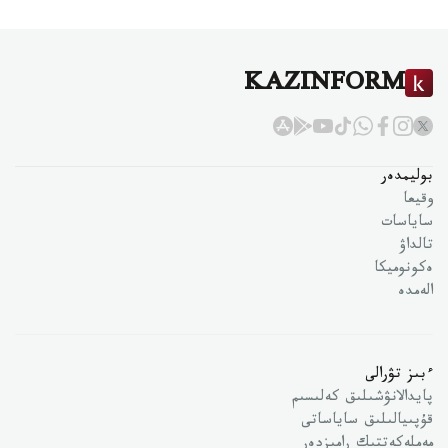
KAZINFORM
بوليمدەر
وقيعا
ساياسات
تالداۋ
ەكونوميكا
الەمدە
ءبىز تۋرالى
پايدالانۋشىلىق كەلىسىم
قۇپىيالىلىق ساياساتى
مەملەكەتتىك رامىزدەر