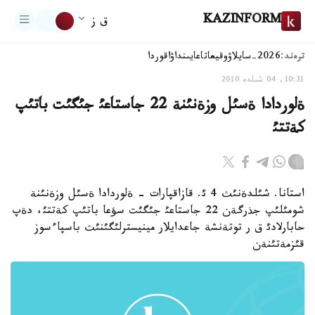
KAZINFORM
ق ز
ترەند:
2026-سايلاۋ
وقيعا
تاعايىنداۋ
اقوردا
10:31, 04 شىلدە 2010
ةلوردادا ةسئل وزةنئنة 22 جاستاعئ جئگئت باتئپ
كةتتئ
استانا. شئلدةنئث 4 ئ. قازاقپارات - ةلوردادا ةسئل وزةنئنة
شومئلئپ جذرگةن 22 جاستاعئ جئگئت سؤعا باتئپ كةتتئ، دةپ
حابارلادئ ق ر توتةنشة جاعدايلار مينيسترلئگئنئث باسپاءسوز
قئزمةتئنةن