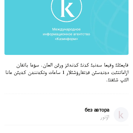
قايعئلئ وقيعا سةنبئ كذنئ كذندئز ورئن العان. سؤعا باتقان
ازاماتتئث دةنةسئن قذتقارؤشئلار 1 ساعات وتكةننةن كةيئن عانا
الئپ شئقتئ.
без автора
اۆتور