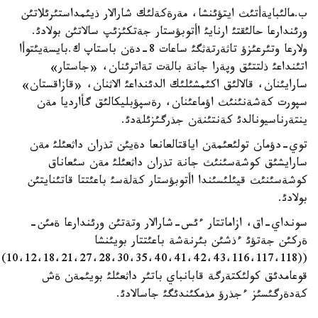
ب.مالئبايةأتئث ايتؤئنشا، مةرةكةلئك شارالار ذيئمداستئرئلاتئن
ورئندارعا حالئقتئ ارنايئ اأتوبؤستار جةتكئزئپ سالاتئن بولادئ.
ولارعا وتئرعئزؤ تاثةرتةثگئ ساعات 8-دةن باستاپ ك.بايسةيئتوأا
اتئنداعئ ذلتتئق وپةرا جانة بالةت تةاترئنان، «جاستار»
سارايئنان، قالالئق اكئمشئلئك الدئنداعئ الاثنان، «قازاقستان»
سپورت كةشةنئنئث اؤماعئنان، رةسپؤبليكالئق گأارديا مةن
ينتةرناسيونالدئ كةنتئنةن جذرگئزئلةدئ.
توي-دؤمان تولئعئمةن اياقتالعانعا دةيئن تذران داثعئلئ مةن
سارايشئق كوشةسئنئث جانة تذران داثعئلئ مةن سئعاناق
كوشةسئنئث قيئلئسئندا اأتوبؤستار كةلةسئ باعئتتا قاتئنايتئن
بولادئ.
سونداي-اق، ازاماتتار ءئس-شارالار وتةتئن ورئندارعا ةمئن-
ةركئن جةتؤئ ءذشئن بئرنةشة باعئتتار بويئنشا
((10،12،18،21،27،28،30،35،40،41،42،43،116،117،118)
قوعامدئق كولئكتةرگة قابانباي باتئر داثعئلئ بويئمةن ةش
كةدةرگئسئز ءجذرؤ مذمكئندئگئ جاسالادئ.