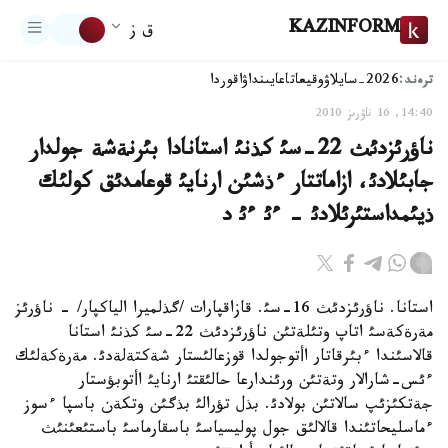
KAZINFORM
ق ز
ترەند:
2026-سايلاۋ
وقيعا
تاعايىنداۋ
اقوردا
14:40, 16 ناۋرىز 2010
ناؤرئزدئث 22-سئ كذنئ استانادا بئرنةشة جولدار
جابئلادئ، ازاماتتار ءذشئن ارنايئ قوعامدئق كولئك
ذيئمداستئرئلادئ - ءئ ءئ د
استانا. ناؤرئزدئث 16-سئ. قازاقپارات /گذلميرا الياكپار/ - ناؤرئز
مةرةكةسئ اتاپ وتئلةتئن ناؤرئزدئث 22-سئ كذنئ استانا
قالاسئندا ءبئرقاتار اأتوجولدا قوزعالئستار شةكتةلةدئ. مةرةكةلئك
ءئس-شارالار وتةتئن ورئندارعا حالئقتئ ارنايئ اأتوبؤستار
جةتكئزئپ سالاتئن بولادئ. بذل تؤرالئ بذگئن وتكةن باسپا ءسوز
ءماسليحاتئندا قالالئق جول پوليسياسئ باسقارماسئ باستئعئنئث