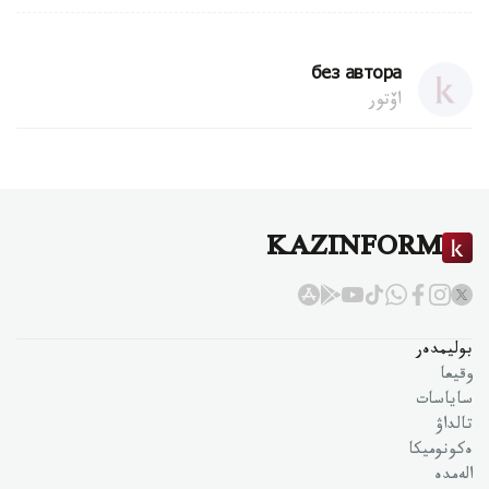
без автора
اۆتور
KAZINFORM
بوليمدەر
وقيعا
ساياسات
تالداۋ
ەكونوميكا
الەمدە