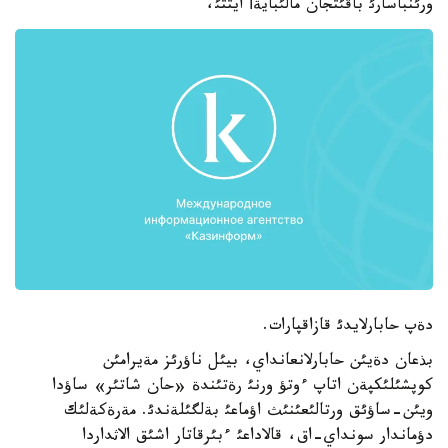
ورئنباسارئ باقئتجان مالئبايةأ ايتتئ،
دةپ حابارلايدئ قازاقپارات.
بذعان دةيئن حابارلانعانداي، بيئل ناؤرئز مةيرامئن
كوپشئلئكپةن اتاپ ءوتؤ ورنئ رةتئندة «حان شاتئر» ساؤدا
ويئن-ساؤئق ورتالئعئنئث اؤماعئ بةلگئلةندئ. مةرةكةلئك
دؤماندار سونداي-اق، قالاداعئ ءبئرقاتار اشئق الاثداردا