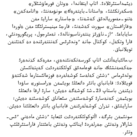
ذيئمداستئرئلادئ. اتاپ ايتقاندا، «وتان قورعاؤشئلار»
ةسكةرتكئشئ، «استانا-بايتةرةك» مونؤمةنتئ، «اتامةكةن»
ةتنو-مةموريالدئق كةشةنئ، «جاستار» سارايئ مةن
«قازاقستان» سپورت كةشةنئ، قارجئ مينيسترلئگئ مةن ةلوردا
ساياباعئ. ءاز-ناؤرئز ينتةرناسيونالدئ، تةمئرجول، پريگورودنئي،
قارا وتكةل، كوكتال جانة ءوندئرئس كةنتتةرئندة دة كةثئنةن
تويلانباق.
ب.مالئبايةأتئث اتاپ كورسةتكةنئندةي، مةرةكة كذندةرئ
جةكةمةنشئك جانة قوعامدئق كولئكتةردئث كةپتةلئسئن
بولدئرماس ءذشئن كةلةسئ كوشةلةردة قوزعالئستارعا شةكتةؤ
قويئلادئ: قابانباي باتئر داثعئلئ بويئمةن «رامستور» ساؤدا
ذيئنةن باستاپ 23-شئ كوشةگة دةيئن؛ سارئ ارقا داثعئلئ
بويئمةن كةنةسارئ كوشةسئنةن سئعاناق كوشةسئنة دةيئن؛
سارايشئق، تذران كوشةلةرئنةن قابانباي باتئر داثعئلئنا دةيئن.
سونئمةن بئرگة، اأتوكولئكتةردئث ئثعايئ ءذشئن مادةني ءئس-
شارالار وتةتئن جةرلةردئ اينالئپ وتةتئن باعئتتار قاراستئرئلئپ
وتئر.