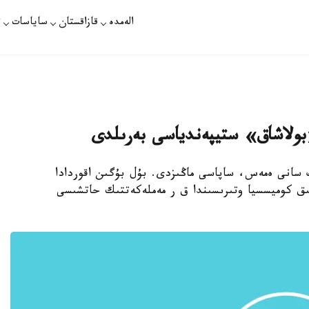
الەمدە
قازاقستان
ساياسات
ت
ىڭ سانى ەمەس، ساپاسى ماڭىزدى. بۇل بۇگىن اقوردادا
لىق كوميسسيا وتىرىسىندا ق ر مەملەكەتتىك حاتشىسى