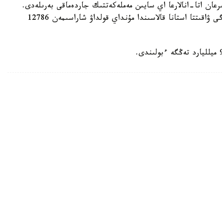
رعان اتا-انالارعا اي سايىن مەملەكەتتىك جاردەماقى بەرىلەدى.
بيىل ونىڭ مولشەرى 81871 تەڭگەنى قۇرايدى. قازىرگى ۋاقىتتا استانا قالاسىندا مۇنداي قولداۋ شاراسىمەن 12786