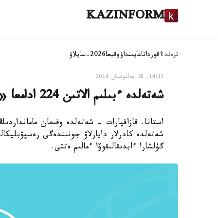
KAZINFORM
ترەند:
اقوردا
تاعايىنداۋ
وقيعا
2026-سايلاۋ
14:13, 28 جەلتوقسان 2014
شەتەلدە ءبىلىم الاتىن 224 ادامعا «بولاشاق» ستيپەندياسى بەرىلدى
استانا. قازاقپارات - شەتەلدە وقىعان ماماندارد
شەتەلدە كادرلار دايارلاۋ جونىندەگى رەسپۋبليكا
گۇلشارا ءابدىقالىقوۆا ءمالىم ەتتى.