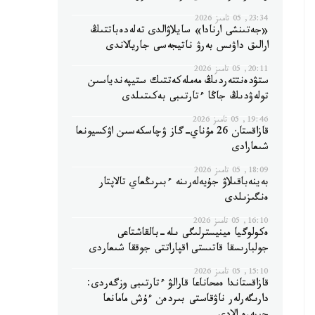
23:34, 05 تامىز 2026
«جەتىنشى ارنادا» سايلاۋالدى تەلەدەباتتىڭ
ارالىق داۋىس بەرۋ ناتيجەسى جاريالاندى
20:11, 05 تامىز 2026
ستۋدەنتتەردىڭ مەملەكەتتىك ستيپەندياسىن
تولەۋدىڭ جاڭا ءتارتىبى بەكىتىلدى
19:46, 05 تامىز 2026
قازاقستان 26 مۇناي-گاز ۋچاسكەسىن اۋكسيونعا
شىعارادى
18:09, 05 تامىز 2026
بەينەباقىلاۋ جۇيەلەرىنە ءبىرىڭعاي تالاپتار
ەنگىزىلدى
16:10, 05 تامىز 2026
ەكولوگيا مينيسترلىگى ىلە-بالقاشتاعى
جولبارىسقا قاتىستى اقپاراتتى جوققا شىعاردى
15:10, 05 تامىز 2026
قازاقستاندا ەمحاناعا قارالۋ ءتارتىبى وزگەردى:
دارىگەرلەر ناۋقاستى بىردەن ءۇش مامانعا