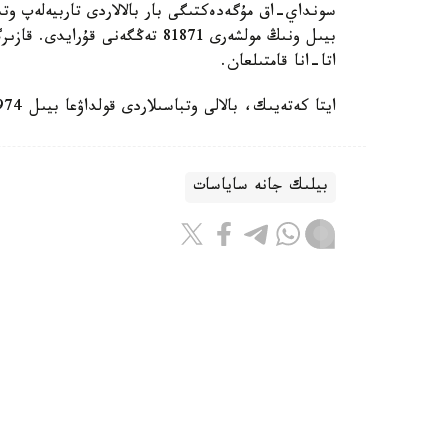
سونداي-اق مۇگەدەكتىگى بار بالالاردى تاربيەلەپ وتى
اتا-انا قامتىلعان.
ايتا كەتەيىك، بالالى وتباسىلاردى قولداۋعا بيىل 974 ميلليارد تەڭگە ءبولىندى.
بيلىك جانە ساياسات
باقىتجول كاكەش
اۆتور
16:28, 06 تامىز 2026