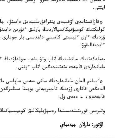
دامىعان 30 ەلىنىڭ قاتارىنا كىرۋ ءۇشىن بىلىكت
ايتتى.
«قازاقستاندى اۋقىمدى ينفراقۇرىلىمدىق دامىتۋ، جاڭ
كولىكتىك كوممۋنيكاتسيالاردىڭ بارلىق ءتۇرىن دامىت
ۇزدىك ءارى ءتيىستى كاسىبي داعدىسى بار جوعارى د
ءابدىقالىقوۆا.
مەملەكەتتىك حاتشىنىڭ اتاپ وتۋىنشە، جولداۋدىڭ ءا
مامانداردى قاجەت ەتەتىندىگىن اتاپ ءوتتى.
«ءبىلىم العان مامانداردىڭ سانى ەمەس ساپاسى ماڭى
الدىڭعى قاتارى ۇزدىك تاجىريبەنى بويىنا سىڭىرگەن ك
قاجەت»، - دەدى ول.
وتىرىس قورىتىندىسىندا رەسپۋبليكالىق كوميسسيانىڭ شەشىمىمەن 224 ستيپە
اۆتور: مارلان جيەمباي