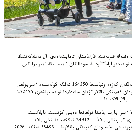
 ەڭبەك قىزمەتىنە قاراماستان تاعايىندالادى. ال مەملەكەتتىك
 تولەمدەر ازاماتتاردىڭ جوعالتقان تابىسىنىڭ ءبىر بولىگىن
- ءبىرىنشى، ەكىنشى جانە ءۇشىنشى بالا دۇنيەگە كەلگەن كەزدە وتباسىعا 164350 تەڭگە كولەمىندە ءبىرجولعى
مەملەكەتتىك جاردەماقى تولەنەدى. ءتورتىنشى جانە ودان كەيىنگى بالالار تۋعان جاعدايدا تولەم مولشەرى 272475
الار الاڭىندا.
ا ءبىر جارىم جاسقا تولعانعا دەيىن كۇتىمىنە بايلانىستى
مەملەكەتتىك جاردەماقى بەرىلەدى. بيىل ونىڭ مولشەرى ءبىرىنشى بالاعا - 24912 تەڭگە، ەكىنشى بالاعا —
29454 تەڭگە، ءۇشىنشى بالاعا - 33952 تەڭگە، ءتورتىنشى جانە ودان كەيىنگى بالالارعا - 38493 تەڭگە. 2026