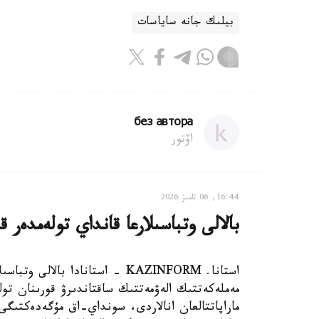
بيلىك جانە ساياسات
без автора
اۆتور
16:44, 06 تامىز 2026
بالالى وتباسىلارعا قانداي تولەمدەر ق
استانا. KAZINFORM - استانادا ب
مەملەكەتتىك الەۋمەتتىك ساقتاندىرۋ قورىنان تول
ماراپاتتالعان انالاردى، سونداي-اق مۇگەدەكتىگى ب