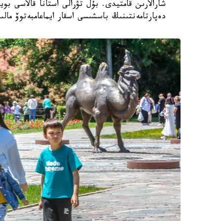
شارالارىن قامتيدى. بۇل تۋرالى استانا قالاسى بويى
دەپارتامەنتىنىڭ باسشىسى اسقار ايماعامبەتوۆ مالى