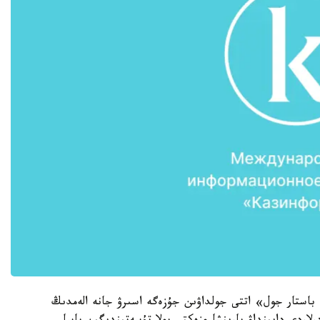
 باستار جول» اتتى جولداۋىن جۇزەگە اسىرۋ جانە الەمدىڭ