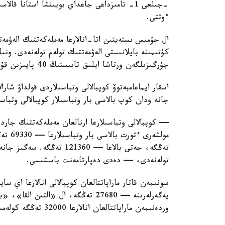
ءوتتى.
ال جۇمىس ىستەيتىن اتا-انالارعا مەملەكەتتىك الەۋمەت
كۇتىمىنە بايلانىستى الەۋمەتتىك تولەم تولەنەدى. ون
جۇرگىزىلگەن ورتاشا ايلىق تابىستىڭ 40 پايىزىن قۇرايدى.
اسقار ايماعامبەتوۆ كوپبالالى وتباسىلاردى قولداۋ شارا
جانە ودان كوپ بالاسى بار وتباسىلار كوپبالالى وتباس
— كوپبالالى وتباسىلارعا ارنالعان مەملەكەتتىك جاردە
تولەنەدى، — دەدى دەپارتامەنت باسشىسى.
سونىمەن قاتار ماراپاتتالعان كوپبالالى انالارعا اي 
وردەنىمەن ماراپاتتالعان انالارعا 32000 تەڭگە كولەمىندە جاردەماقى تولەنەدى.