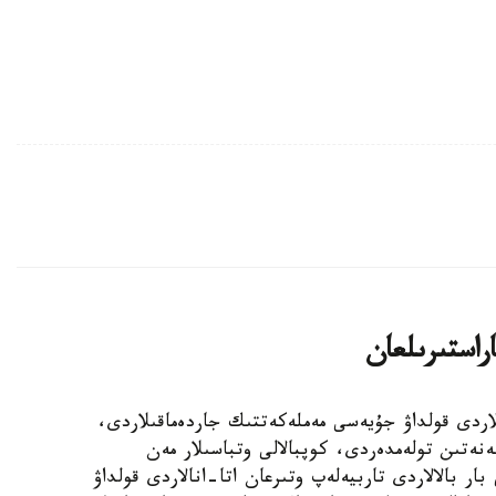
اراستىرىلعان
الالى وتباسىلاردى قولداۋ جۇيەسى مەملەكەتتىك جاردەماقىلاردى،
ەنەتىن تولەمدەردى، كوپبالالى وتباسىلار مەن
ار بالالاردى تاربيەلەپ وتىرعان اتا-انالاردى قولداۋ