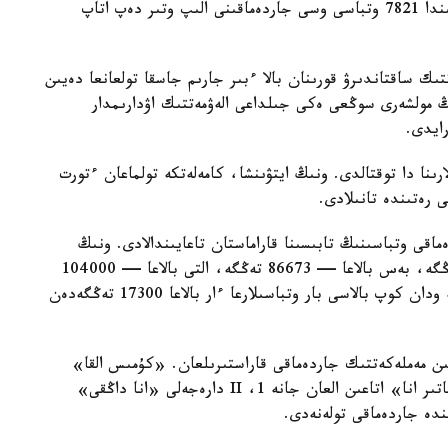
-جىلعى 1- تامىزداعى جاعداي بويىنشا استانا قالاسىندا 7821 وتباسى وسى جاردەماقىنى الىپ وتىر دەپ اتاپ
تىك ساقتاندىرۋ قورىنان بالا ءبىر جارىم جاسقا تولعانعا دەيىن
ىڭ مولشەرى سوڭعى ەكى جىلداعى الەۋمەتتىك اۋدارىمدار
لارىنا دا توقتالدى. ونىڭ ايتۋىنشا، كامەلەتكە تولماعان ءتورت
ى رەتىندە تانىلادى.
ماقى وتباسىنىڭ تابىسىنا قاراماستان تاعايىندالادى. ونىڭ
مولشەرى ءتورت بالاسى بار وتباسىلارعا — 69330 تەڭگە، بەس بالاعا — 86673 تەڭگە، التى بالاعا — 104000
تەڭگە، جەتى بالاعا — 121360 تەڭگە. سەگىز جانە ودان كوپ بالاسى بار وتباسىلارعا ءار بالاعا 17300 تەڭگەدەن
سايىن مەملەكەتتىك جاردەماقى قاراستىرىلعان. «كۇمىس القا»
يەگەرلەرىنە — 27680 تەڭگە، ال «التىن القا»، «باتىر انا» اتاعىن العان جانە 1، II دارەجەلى «انا داڭقى»