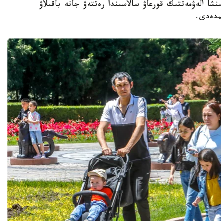
نشا الەۋمەتتىك قورعاۋ سالاسىندا رەتتەۋ جانە باقىلاۋ
مدەدى.