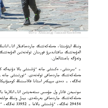
Фото: Александр Павский/Kazinform
ونىڭ ايتۋىنشا، مەملەكەتتىك جاردەماقىلار اتا-انانىڭ
الەۋمەتتىك ساقتاندىرۋ قورىنان تولەنەتىن الەۋمەتتىك
وتەۋگە باعىتتالعان.
تەڭگە، - دەدى سپيكەر استانا قالاسىنىڭ كوممۋنيكاتسي
سونىمەن قاتار ول جۇمىس ىستەمەيتىن اتا-انالارعا بال