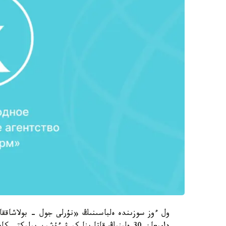
ول ءوز سوزىندە ەلباسىنىڭ «نۇرلى جول - بولاشاققا