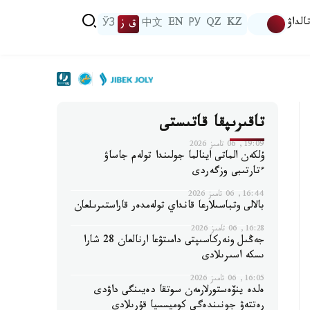
الداۋ
KZ
QZ
РУ
EN
中文
ق ز
ЎЗ
تاقىرىپقا قاتىستى
19:09, 06 تامىز 2026
ۇلكەن الماتى اينالما جولىندا تولەم جاساۋ
ءتارتىبى وزگەردى
16:44, 06 تامىز 2026
بالالى وتباسىلارعا قانداي تولەمدەر قاراستىرىلعان
16:28, 06 تامىز 2026
جەڭىل ونەركاسىپتى دامىتۋعا ارنالعان 28 شارا
ىسكە اسىرىلادى
16:05, 06 تامىز 2026
ەلدە ينۆەستورلارمەن سوتقا دەيىنگى داۋدى
رەتتەۋ جونىندەگى كوميسسيا قۇرىلادى