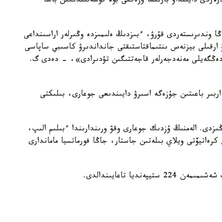
ى كادرلاردى دايىنداۋ بارىنشا وزەكتى بولا تۇسەتىندىگىن باسا
ا وندىرىستەردى قۇرۋ، ءبىزدىڭ ەلىمىزدە وڭىرلەر اراسىنداعى
ۋ ارقىلى بيزنەس ىنتىماقتاستىقتى جانداندىرۋ كاسىبي ساپاسى
ەڭگەيلى مەنەدجەرلەر قاجەتتىگىن تۋدىرادى»، - دەدى گ.
ربىر باعىتىن جۇزەگە اسىرۋ دايىندىعى جوعارى، بىلىكتى
زدى. الەمنىڭ ۇزدىك جوعارى وقۋ ورىندارىندا ءبىلىم الىپ،
رەاتيۆتى ويلاي بىلەتىن جاستار، جاڭا فورماتسيا ماماندارى
نديا تاعايىندالدى.