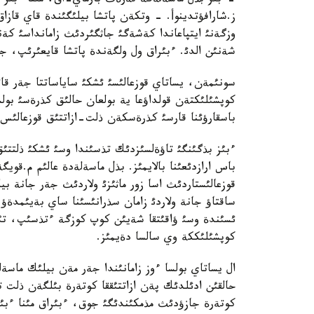
-ءبئز بذل ماسةلةگة تةرةث بارماي-اق، مئنا ءبئر
ز.شارافؤتدينوأ. - وتكةن پاتشا بيلئگئندة قاي قاز
وزگةنئ ايتپاعاندا كةشةگئ جاثگئردئث زامانداسئ كة
شةنئن الدئ. ءبئراق ول ولگةندة پاتشا قايعئرئپ، جا
سونئمةن، يساتاي قوزعالئسئ ئشكئ ساياساتتا جةر قا
كوپشئلئكتةن قولداؤعا ية بولعان حالئق كذرةسئ بولس
باسقارؤئنا قارسئ كذرةسكةن ذلت-ازاتتئق قوزعالئس ر
ءبئز بذگئنگئ تاؤةلسئزدئك تذسئندا وسئ ئشكئ ذلتتئ
باس ارازدئعئنا بالايمئز. بذل ماسةلةدة عالئم م.قويگ
قوزعالئستاردئث اسا زور ماثئزئ ولاردئث جةر جانة ب
ساقتاؤ جانة ولاردئ زامان سذرانئسئنا ساي بةيئمدةؤ 
ئسئندة وسئ ؤاقئتقا شةيئن كوپ كوزگة ءتذسئپ، تئ
كوپشئلئككة وي سالسا دةيمئز.
ال يساتاي بولسا ءوز زامانئندا جةر مةن بيلئك ماس
حالقئن ادئلدئك پةن ازاتتئققا كوتةرة بئلگةن ذلت تذ
كوتةرة جازؤدئث مذمكئندئگئ جوق، ءبئراق مئنا ءبئر