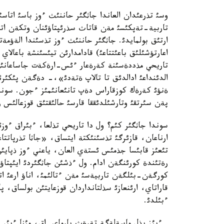
وسئ تذرعئدان العاندا جاثگئر حاننئث ءوز باسئ اتاسئ
تاربية-تةپكئسئ مةن قاتاث سذرئپتاؤئنان وتكةن اتق
ارتئق بولمايدئ. جاثگئر حاننئث ءوز تذسئندا الةؤمة
اعارتؤشئلئق باعئتتاعئ) قادامدارئن تيئسئنشة باعالاي
تاريحي مذددةسئنة كةرةعار ءئس-ارةكةت جاساعانئن 
الدئنداعئ ادالدئق تا تالاپ ةتةدئ»،- دةگةن پئكئرئن
ةنؤئ كةرةك كوزقاراس دةپ تانئعانئمئز ءجون. سوند
پةن سئرتقئ وتارشئلدئققا قارسئ حالئقتئق قوزعالئس ر
سوندا جاثگئر كئم؟ ول دا تاريحي تذلعا، ءبئراق ءو
ارناعان، قازئرگئ تذسئنئكتة ايتساق، «جاثا تذرپاتتا
تئعئز قابئسا جذمئس ئستةي العان، ياعني ءوز ذپايئ
رةتئندة كورئنگةن ادام. ول ءذشئن جاثگئردئ ايئپ
كورگةن-بئلگةن تاربيةسئ مةن ءتالئمئ، اناؤ ارعئ اتاس
قاراتاي، ارئنعازئ سذلتانداردان قوزعايتئن بولساق، 
ءبئلدئ.