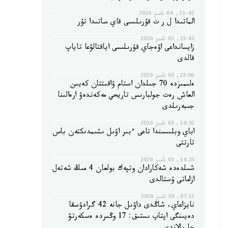
11:42, 04 تامىز 2026
الماتىدا ل ر ت قۇرىلىسى قاي ساتىدا تۇر
15:42, 03 تامىز 2026
زايسانداعى اۋەجاي قۇرىلىسى اياقتالۋعا تاياپ
قالدى
15:06, 03 تامىز 2026
ەلىمىزدە 70 جىلدان استام ۋاقىتتان كەيىن
العاش رەت جولبارىس تاريحي مەكەندەۋ ارەالىنا
جىبەرىلدى
14:52, 03 تامىز 2026
اباي وبلىسىندا تاعى ءبىر اۋىل ىشىمدىكتەن باس
تارتتى
14:23, 03 تامىز 2026
شىلدەدە شەكارادان وتپەك بولعان 4 مىڭ شەتەل
ازاماتى ۇستالدى
07:12, 03 تامىز 2026
نايزاعاي، شاڭدى داۋىل جانە 42 گرادۋسقا
دەيىنگى اپتاپ ىستىق: 17 وڭىردە ەسكەرتۋ