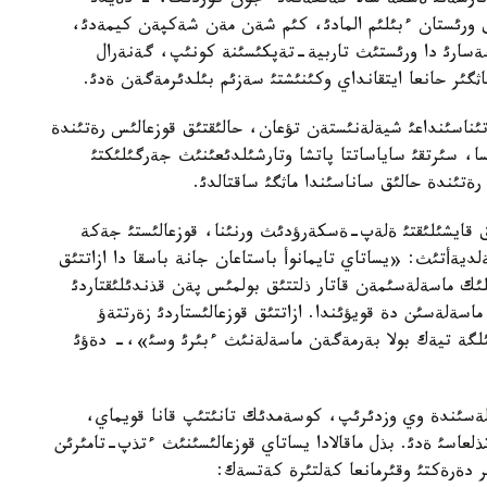
 نارسةنئ ةسكة سالا كةتكةندئ ءجون كوردئك، - دةيدئ
اق ورئستان ءبئلئم المادئ، كئم شةن مةن شةكپةن كيمةدئ،
نةسارئ دا ورئستئث تاربية-تةپكئسئنة كونئپ، گةنةرال
ثگئر حانعا ايتقانداي وكئنئشتئ سةزئم بئلدئرمةگةن ةدئ.
تئناسئنداعئ شيةلةنئستةن تؤعان، حالئقتئق قوزعالئس رةتئندة
ا، سئرتقئ ساياساتتا پاتشا وتارشئلدئعئنئث جةرگئلئكتئ
ةتئندة حالئق ساناسئندا ماثگئ ساقتالدئ.
ق قايشئلئقتئ ةلةپ-ةسكةرؤدئث ورنئنا، قوزعالئستئ جةكة
ةلديةأتئث: «يساتاي تايمانوأ باستاعان جانة باسقا دا ازاتتئق
يلئك ماسةلةسئمةن قاتار ذلتتئق بولمئس پةن قذندئلئقتاردئ
ماسةلةسئن دة قويؤئندا. ازاتتئق قوزعالئستاردئ زةرتتةؤ
لگة تيةك بولا بةرمةگةن ماسةلةنئث ءبئرئ وسئ»،- دةؤئ
ةلةسئندة وي وزدئرئپ، كوسةمدئك تانئتئپ قانا قويماي،
لعاسئ ةدئ. بذل ماقالادا يساتاي قوزعالئسئنئث ءتذپ-تامئرئن
 دةرةكتئ وقئرمانعا كةلتئرة كةتسةك: