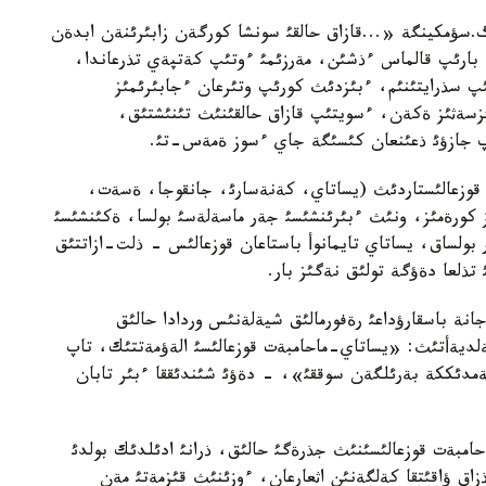
.سؤمكينگة «...قازاق حالقئ سونشا كورگةن زابئرئنةن ابدةن
ة بارئپ قالماس ءذشئن، مةرزئمئ ءوتئپ كةتپةي تذرعاندا،
ئپ سذرايتئنئم، ءبئزدئث كورئپ وتئرعان ءجابئرئمئز
ئزسةثئز ةكةن، ءسويتئپ قازاق حالقئنئث تئنئشتئق،
 جازؤئ ذعئنعان كئسئگة جاي ءسوز ةمةس-تئ.
-ازاتتئق قوزعالئستاردئث (يساتاي، كةنةسارئ، جانقوجا، ةسةت،
ةز كورةمئز، ونئث ءبئرئنشئسئ جةر ماسةلةسئ بولسا، ةكئنشئسئ
بولساق، يساتاي تايمانوأ باستاعان قوزعالئس - ذلت-ازاتتئق
تذلعا دةؤگة تولئق نةگئز بار.
جانة باسقارؤداعئ رةفورمالئق شيةلةنئس وردادا حالئق
ةلديةأتئث: «يساتاي-ماحامبةت قوزعالئسئ الةؤمةتتئك، تاپ
ةمدئككة بةرئلگةن سوققئ»، - دةؤئ شئندئققا ءبئر تابان
امبةت قوزعالئسئنئث جذرةگئ حالئق، ذرانئ ادئلدئك بولدئ
ق ؤاقئتقا كةلگةنئن اثعارعان، ءوزئنئث قئزمةتئ مةن