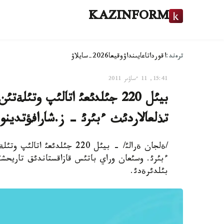
KAZINFORM
ترەند:
اقوردا
تاعايىنداۋ
وقيعا
2026-سايلاۋ
15:41, 11 ءساۋىر 2011
بيئل 220 جئلدئعئ اتالئپ وتئل
تذلعالاردئث ءبئرئ - ز.شارافؤتدينوأ
/ةلجان ةرالئ/ - بيئل 220 جئل
ءبئرئ. وسئعان وراي باتئس قازاقستاندئق تاريحشئ 
بئلدئرةدئ.