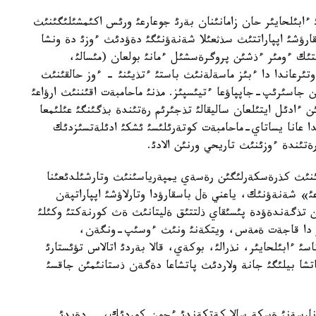
 ءابئلحايئر حان زامانئنان بةرئ جوعارعئ ورئس اكئمشئلئگئنئث
ارؤشئ اپپاراتتئث سذثعئلا شةنةؤنئگئ دةؤدئث ءوزئ دة ونشا
تتئك ءومئر ءذشئن پروگرةسشئل ءمانئ بولعان (مئسالئ،
 وتئرعاندا دا ءبئز ماسةلةنئث باستئ ءتذيئنئ - ءوز حالقئنئث
جاسئرئپ-جاپپاؤعا ءتيئسپئز. مذنئ ماحامبةت اقئننئث ارؤاعئ
 ءادئل ايتئلعان ساليقالئ تذجئرئم رةتئندة بذگئنگئ عئلئمعا
ا عانا يساتاي-ماحامبةت كوتةرئلئسئ ئشكئ ادئلةتسئزدئك
ةتئندة ءوزئنئث تاريحي ورنئن الادئ.
زئنئث كذرةسكةرلئگئن رةسةي يمپةرياسئنئث وتارشئلدئعئنا
عئ» شةنةؤنئك، ياعني ةل باسقارؤدا وتارلاؤشئ اپپاراتپةن
ن تذگةندةؤدة پئسئقاي ذلتتئق ةليتانئث ةث كورنةكتئ وكئلئ
تاؤ دا قاجةت ةمةس، ويتكةنئ ونئث ءوسئپ-ونگةن،
ئ ءابئلحايئر، نذرالئ، بوكةي، قالا بةردئ اتالاس تؤئستارئ
پاتشا بيلئگئ جانة ولاردئث پاتشاعا دةگةن ذستانئمئن جاقسئ