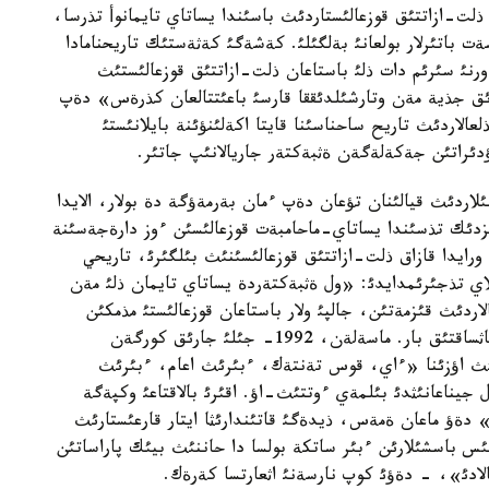
سئردا ةتةك جايعان ذلت-ازاتتئق قوزعالئستاردئث باسئندا يساتاي تايمانوأ تذرسا،
 باتئرلار بولعانئ بةلگئلئ. كةشةگئ كةثةستئك تاريحنامادا
ورنئ سئرئم دات ذلئ باستاعان ذلت-ازاتتئق قوزعالئستئث
ق جذية مةن وتارشئلدئققا قارسئ باعئتتالعان كذرةس» دةپ
ذلعالاردئث تاريح ساحناسئنا قايتا اكةلئنؤئنة بايلانئستئ
ؤدئراتئن جةكةلةگةن ةثبةكتةر جاريالانئپ جاتئر.
لاردئث قيالئنان تؤعان دةپ ءمان بةرمةؤگة دة بولار، الايدا
ئزدئك تذسئندا يساتاي-ماحامبةت قوزعالئسئن ءوز دارةجةسئنة
ورايدا قازاق ذلت-ازاتتئق قوزعالئسئنئث بئلگئرئ، تاريحي
ئلاي تذجئرئمدايدئ: «ول ةثبةكتةردة يساتاي تايمان ذلئ مةن
اردئث قئزمةتئن، جالپئ ولار باستاعان قوزعالئستئ مذمكئن
بولعانشا تؤرا تذسئنؤگة اپارمايتئن مةتودولوگيالئق جاثساقتئق بار. ماسةلةن، 1992- جئلئ جارئق كورگةن
نئث اؤزئنا «ءاي، قوس تةنتةك، ءبئرئث اعام، ءبئرئث
جيناعانئثدئ بئلمةي ءوتتئث-اؤ. اقئرئ بالاقتاعئ وكپةگة
» دةؤ ماعان ةمةس، ذيدةگئ قاتئندارئثا ايتار قارعئستارئث
 باسشئلارئن ءبئر ساتكة بولسا دا حاننئث بيئك پاراساتئن
الادئ»، - دةؤئ كوپ نارسةنئ اثعارتسا كةرةك.