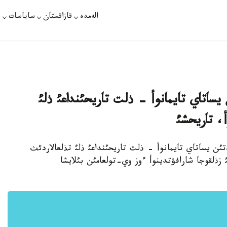
الەمدە
قازاقستان
ساياسات
ت
ةتئن يساتاي تايمانوأ - ذلت تاريحئنداعئ ذلئ
، تاريحشئ
دئعئ اتالئپ وتئلةتئن يساتاي تايمانوأ - ذلت تاريحئنداعئ ذلئ تذلعالاردئث
زذلقوجا شارافؤتدينوأ ءوز وي-تولعامئن بئلايشا