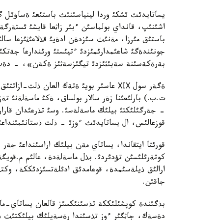
يساتايدئث ئشكئ وردا لينياسئنئث باستئعئ ةساؤئل گ
اشئنئپ، قانداي بولماسئن ءبئر زاثعا قايشئ ئستةرگ
باستئق مئرزا، مةنئث سئزدةن ادةيئ قذلاعئثئزعا سال
جونئندةگئ شاعئمدارئمئزدئ ءتيئستئ ورئندارعا جةتك
بةرةكةسئنة سةبئثئزدئ تيگئزسةثئز ةكةن»، - دةپ
ةگةر سول ХІХ عاسئر بويئ ةتةك العان ذلت
ت.ب.) بارلئعئنا زةر سالار بولساق، ةكئ ماسةلةنئ ت
- جةرگئلئكتئ بيلئك ماسةلةسئ. وسئ تذرعئدان قارار 
قوزعالئس، ال يساتايدئث ءوزئ - ذلت ذستانئمئنداعئ 
قورئتا ايتقاندا، يساتاي مةن بيلئك اراسئنداعئ جةر 
كوتةرئلئسئن تؤدئردئ. بذل ماسةلةدة، عالئم م.قويگ
ارالئق ذيلةسئمدة، قوعامدئق ادئلةتسئزدئككة، وكت
جاقئن.
بذگئندة كوپشئلئككة تذسئنئكسئز قالعان يساتاي-ماح
دةسةك، جاثگئر ءوز تذسئندا رةسةيلئك بيلئكتئث ذزا