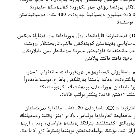
بيلةرگة، سوسئن جاعئنعان بايلارعا بةردئ»، - دةپ جازدئ.
اثگئر بذرئنعئ رؤلئق جةر يگةرؤدئ كةلمةسكة جئبةردئ.
1823- جئلئ حان تاعئنا وتئرعان ول ورداداعئ جارامدئ 6،5 ميلليون دةسياتينا جةردئث 400 مئث دةسياتيناسئن
 قوسئلدئ.
كةيئنگئ ورئس شةنةؤنئگئ ماتأةيةأتئث رةأيزيا (1847) قذجاتتارئنا قاراعاندا، بذل «ورداداعئ ةث قذنارلئ دةگةن
ق-ساياسي بةينةسئن كوپتةگةن عالئم-تاريحشئلار «ونئث
دة حاندئقتاعئ قاؤئمدئق جةردئ سذلتاندار مةن بايلاردئث
ةؤئ ناقتئ فاكتئ بولاتئن.
 باسقارؤئن كةيبئرةؤلةر «رةفورماعا» جاتقئزئپ ءجذر.
 جاثگئردئث جةكة باسئنا بةرئلگةن باعا ح.دوسمذحامةدوأ
ؤرا بايقاعان «ورئستئث پومةششيك-كرةپوستنيگئ
ئم ءذشئن قذندئ پئكئر بولئپ قالادئ.
ال قازئرگئ تاريحنامادا عالئم م.قويگةلديةأتئث بذل تاقئرئپتا « ХІХ عاسئردئث 20-40- جئلدارئ تذرعئسئنان
ئر جاعدايدئ اثعارماؤعا بولماس. ةگةر ءبئز اؤقئمئ رةسةيلئك
ريالئق اكئمشئلئك بئرلئگئ رةتئندة قاراساق، وندا، ارينة،
زاق شةنةؤنئك بولماعاندئعئن مويئنداؤئمئزعا تؤرا كةلةدئ.