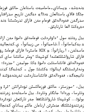
ةندةشة، «يساتاي-ماحامبةت باستاعان حالئق قوزعا
جئگئ قالاي باستالعان ةدئ؟» دةگةن تاريح سذراقتار
سذرگةن فةودالدئق قوعام مةن قازاق تذرمئسئنا ةنة
دةرةكتئ العا تارتايئق.
بذل رةتتة سول ءداؤئردئث قوعامدئق دامؤئ مةن ازاتتئق
ة.بةكماحانوأ، أ.شاحماتوأ، س.زيمانوأ، ي.كةنجالية
ماسةلةن، ا.ريازانوأ: « ХІХ عاس
قازاق شارؤاشئلئعئندا كوشپةلئ ءومئر سالتئنا ساي ك
فةودالدئق قاتئناستئث دامؤئ ةكئ جولمةن ءجذردئ؛ 
وندئرئسشئگة اينالؤئ؛ ةكئنشئ جول - كةشةگئ كذننئث
ناتيجةگة، فةودالدئق قاتئناستاردئث تةرةثدةؤئنة ا
بذل، ءسوزسئز، حالئق قوزعالئسئن تؤدئراتئن ءئرئ 
وتئرسا، وردادا جاثگئر وتئردئ. بذل ماسةلةدة زةرت
بولؤئ... كوشپةلئ شارؤاشئلئققا جةر تارلئعئن تؤدئرد
زةرتتةؤشئلئك عذمئرئن ارناعان عالئم يساتاي كةنجا