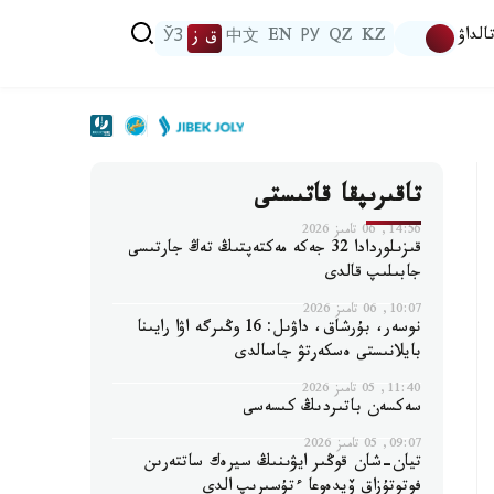
الداۋ
KZ
QZ
РУ
EN
中文
ق ز
ЎЗ
تاقىرىپقا قاتىستى
14:56, 06 تامىز 2026
قىزىلوردادا 32 جەكە مەكتەپتىڭ تەڭ جارتىسى
جابىلىپ قالدى
10:07, 06 تامىز 2026
نوسەر، بۇرشاق، داۋىل: 16 وڭىرگە اۋا رايىنا
بايلانىستى ەسكەرتۋ جاسالدى
11:40, 05 تامىز 2026
سەكسەن باتىردىڭ كىسەسى
09:07, 05 تامىز 2026
تيان-شان قوڭىر ايۋىنىڭ سيرەك ساتتەرىن
فوتوتۇزاق ۆيدەوعا ءتۇسىرىپ الدى