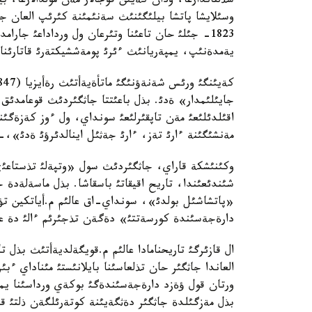
سذلتاندارعا، ودان كةيئن قوجالار مةن مولدالارعا، 
وسئلايشا پاتشا بيلئگئنئث سةنئمئنة كئرئپ العان ج
يةمدةنئپ، يمپةريانئث ءئرئ پومةششيكتةرئ قاتارئنا
جايئلئمدار» ةدئ. بذل باعئتتا جاثگئردئث قوعامدئ
اقئلدئلئعئ مةن تاپقئرلئعئ سونداي، ول ءوز كةزةگئن
مةنشئگئنة ءارئ تةز، ءارئ جةثئل اينالدئرؤئ ةدئ»،- د
وكئنئشكة قاراي، جاثگئردئث سول «وتپةلئ تذستاعئ»
شئندئعئندا، تاريح اقيقاتئ باسقاشا. بذل ماسةلةدة
«پاتشاشئل بولدئ»، سونداي-اق عالئم م.أياتكين ت
دارةجةسئندة كورسةتتئ» دةگةن تذجئرئم ءالئ دة عئل
العاندا جاثگئر حان تذلعاسئنا بايلانئستئ مئناداي ءب
ورتان قول ؤةزد دارةجةسئندةگئ بوكةي ورداسئنا يمپة
بذل مةزگئلدة جاثگئر دةثگةيئنة كوتةرئلگةن ذلتئ قا