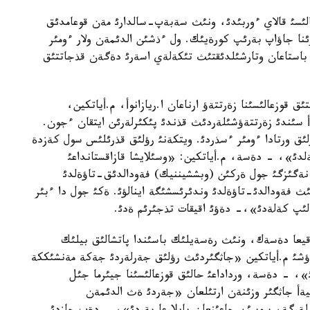
لئسئ قالاي ءوربئدئ، ونئث سةبةپ-سالدارئ مةن قوعامدئق
ئنا جاؤاپ بةرئپ كورةيئك. ول ءذشئن الدئمةن ولار ءومئر
 باستاعان وتارشئلدئقتئث تئكةلةي اسةرئ دةگةن قذجاتتئق
 قوزعالئسئنا زةرتتةؤ ارناعان ا.ريازانوأ، م.أياتكين،
أ سئندئ زةرتتةؤشئلةردئث قذندئ پئكئرلةرئن ايتقان ءجون.
ئردا قازاق قوعامئ رؤلئق ورتادا ءومئر ءسذردئ. ويتكةنئ رؤلئق قذرئلئس سول كةزدة
ةلدئ»، - دةسة، م.أياتكين: «وسئلايشا قازاقستانداعئ
نةگئزگئ جول ةركئن (وبششيننيك) فةودالدئق-تاؤةلدئ
 فةودالدئ-تاؤةلدئ وندئرئسشئگة اينالؤئ. ةكئ جول دا ءبئر
لئپ كةلةدئ»،- دةؤئ اقيقات تذجئرئم ةدئ.
وقيعا دةسةك، ونئث رةسةيلئك باسئندا پاتشالئق بيلئك
تةؤشئ م.أياتكين «جاثگئردئث رؤلئق جةرلةردئ جةكة مةنشئككة
ئ»، - دةسة، ورداداعئ حالئق قوزعالئسئنا جيئرما جئل
ليةأ جاثگئر وزئنةن ارتئلعان «جةردئ ةث الدئمةن