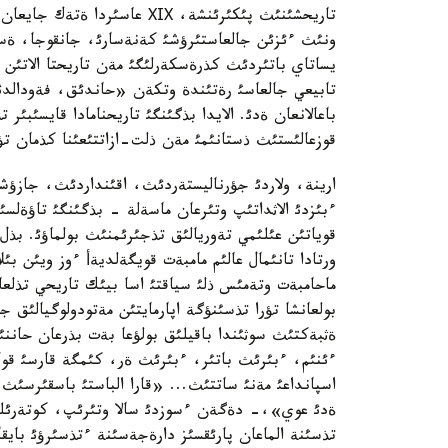
تاريحشئنئث پئكئرئنشة، ХІХ عا
ونئث ءئزئن جالعاستئرؤشئ كةنةسارئ، جانقوجا، ةسةت
يساتاي باتئردئث كذرةسكةرلئگئ مةن تاريحتا الاتئن 
تابيعي جالعاسئ رةتئندة وتكةن «حاندئق، فةودالدئ
باعالانعان ةدئ. الايدا بذگئنگئ تاريحنامادا قايسئبئر ت
قوزعالئستئث ذستانئمئ مةن ذلت-ازاتتئعئنا كذمان ت
ارينة، ولاردئ جؤرناليستةردئث، اقئنداردئث، جازؤشئ
ءبئزدئ الاثداتئپ وتئرعان ماسةلة - بذگئنگئ تاؤةلس
قوياتئن عئلئمي تةوريالئق تذجئرئمنئث بولماؤئ. بذل 
ورتادا تانئمال عالئم مامبةت قويگةلديةأ ءوز ويئن ب
ماحامبةت وتةمئس ذلئ سياقتئ اسا بيئك تاريحي تذلعال
ةثبةكتئث سوثئندا باقيلئق بولؤعا بةت بذرعان حان
ءئنئم، ءبئرئث باتئر، ءبئرئث ةر، كئمگة قارسئ قول 
اسپانداعئ مةنئ ساتتئث... «قارا الباستئ باسقئرسئث
ةدئ عوي»،- دةگةن ءسوزدئ سالا وتئرئپ، كوتةرئلئس
تذسئنة الماعان پارئقسئز دارةجةسئنة ءتذسئرؤئ بايق