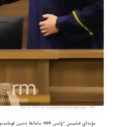
Фото: Мухтор Холдорбеков/ҚазАқпарат ХАА
مۇنداي قىلمىس ءۇشىن 600 ساعا