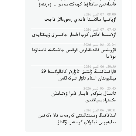
قابىلەتىن ساقتاۋعا كومەكتەسەدى - زەرتتەۋ
08:00, 07 تامىز 2026
اۆياتسيا سالاسىنا قانداي رەفورمالار قاجەت
07:45, 07 تامىز 2026
اۋلاسىندا اعاشى كوپ ادامدار جاقسىراق ۇيىقتايدى
22:04, 06 تامىز 2026
قۇرىلىس قالدىقتارىن قوقىس جاشىگىنە تاستاۋعا
بولا ما
20:56, 06 تامىز 2026
قازاقستاننىڭ ۇلتتىق تاۋارلار كاتالوگىندا 29
ميلليوننان استام تاۋار تىركەلگەن
20:45, 06 تامىز 2026
تانىمال بلوگەر قايسار قامزا ۆەتنامنان
ەكستراديسيالاندى
20:31, 06 تامىز 2026
استانانىڭ وسىنشالىقتى كەرەمەت قالا ەكەنىن
بىلمەپپىن نيكولاي كوستەر-ۆالداۋ