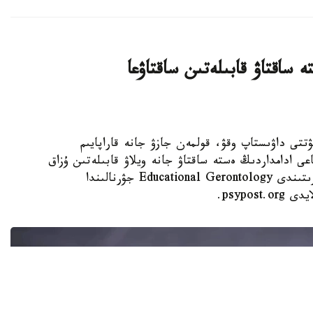
 ساقتاۋ قابىلەتىن ساقتاۋعا
 KAZINFORM - كۇنىنە نەبارى 30 مينۋتتى داۋىستاپ وقۋ، قولمەن جازۋ جانە قاراپايىم
عى ادامداردىڭ ەستە ساقتاۋ جانە ويلاۋ قابىلەتىن ۇزاق
ۋاقىت ساقتاۋعا كومەكتەسۋى مۇمكىن. مۇنداي قورىتىندى Educational Gerontology جۋرنالىندا
psypo.