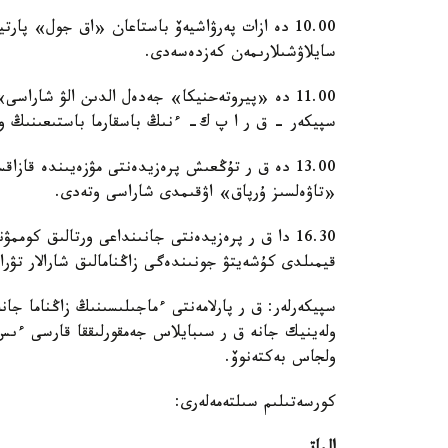
10.00 دە ازات پەرۋاشيەۆ باستاعان «اق جول» پ
سايلاۋشىلارىمەن كەزدەسەدى.
11.00 دە «پيروتەحنيكا» جەدەل الدىن الۋ شاراسى
سپيكەر - ق ر ا پ ك- ءنىڭ باسقارما باستىعىنىڭ ور
«تاۋەلسىز ۇرپاق» اۋقىمدى شاراسى وتەدى.
16.30 دا ق ر پرەزيدەنتى جانىنداعى ورتالىق كوم
قيمىلدى كۇشەيتۋ جونىندەگى زاڭنامالىق شارالار تۋر
سپيكەرلەر: ق ر پارلامەنتى ءماجىلىسىنىڭ زاڭناما ج
ولەينيك جانە ق ر سىبايلاس جەمقورلىققا قارسى ءىس
ولجاس بەكتەنوۆ.
كورسەتىلىم سىلتەمەلەرى: