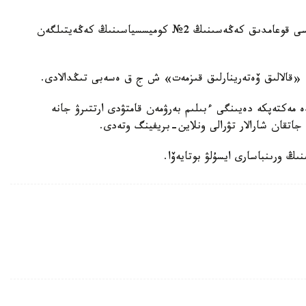
11.00 دە Zoom كونفەرەنتسياسى ارقىلى الماتى قالاسى قوعامدىق كەڭەسىنىڭ 2№ كوميسسياسىنىڭ كەڭەيتىلگەن
ىندە مەكتەپكە دەيىنگى ءبىلىم بەرۋمەن قامتۋدى ارتتىرۋ جانە
جاتقان شارالار تۋرالى ونلاين-بريفينگ وتەدى.
ىڭ ورىنباسارى ايسۇلۋ بوتايەۆا.