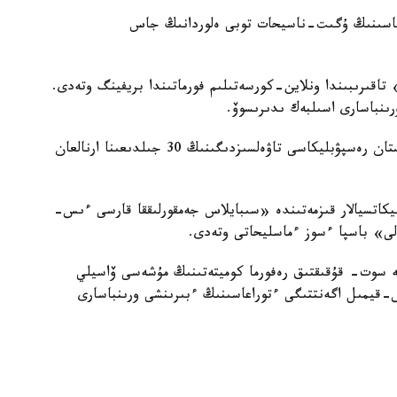
ارتياسىنىڭ ۇگىت-ناسيحات توبى ەلوردانىڭ جاس
» تاقىرىبىندا ونلاين-كورسەتىلىم فورماتىندا بريفينگ وتەدى.
ىنباسارى اسىلبەك ىدىرىسوۆ.
13.00 دە ق ر تۇڭعىش پرەزيدەنتى مۋزەيىندە قازاقستان رەسپۋبليكاسى تاۋەلسىزدىگىنىڭ 30 جىلدىعىنا ارنالعان
مۋنيكاتسيالار قىزمەتىندە «سىبايلاس جەمقورلىققا قارسى ءىس-
الى» باسپا ءسوز ءماسليحاتى وتەدى.
انە سوت- قۇقىقتىق رەفورما كوميتەتىنىڭ مۇشەسى ۆاسيلي
-قيمىل اگەنتتىگى ءتوراعاسىنىڭ ءبىرىنشى ورىنباسارى