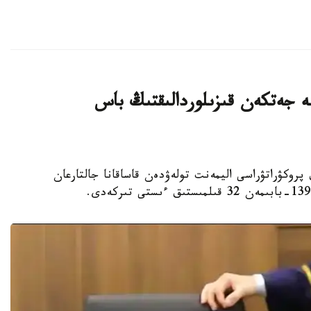
ليون تەڭگەگە جەتكەن قىزىلوردالىقتىڭ باس
لوردا وبلىستىق پروكۋراتۋراسى اليمەنت تولەۋدەن قاساقانا جالتارعان