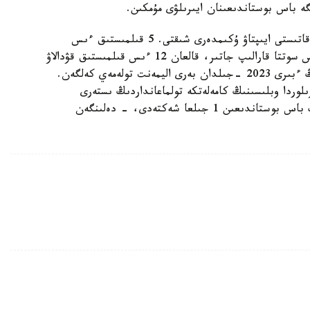
ە باس بوستاندىعىنان ايىرىلۋى مۇمكىن.
- اتالعان قىلمىستىق ىستەر بويىنشا 12 بورىشكەرگە قاتىستى ايىپتاۋ ۇكىمدەرى شىقتى. 5 قىلمىستىق ءىس
تاراپتاردىڭ تاتۋلاسۋىمەن توقتادى. 3 قىلمىستىق ءىس سوتتا قارالىپ جاتىر، قالعان 12 ءىس قىلمىستىق قۋدالاۋ
ورگاندارىنىڭ وندىرىسىندە. مىسالى، بورىشكەرلەردىڭ ءبىرى 2023 -جىلدان بەرى اليمەنت تولەمەي كەلگەن.
جەتكەن. قىزىلوردا وبلىسىنىڭ كامەلەتكە تولماعانداردىڭ ىستەرى
جونىندەگى مامانداندىرىلعان اۋدانارالىق سوتى ونىڭ باس بوستاندىعىن 1 جىلعا شەكتەدى، - دەلىنگەن