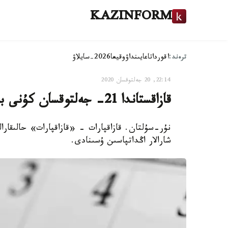
KAZINFORM
ترەند:
اقوردا
تاعايىنداۋ
وقيعا
2026-سايلاۋ
22:14, 20 جەلتوقسان 2020
قازاقستاندا 21- جەلتوقسان كۇنى بولاتىن ماڭىزدى شارالار اڭداتپاسى
شارالار اڭداتپاسىن ۇسىنادى.