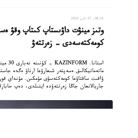
08:16, 07 تامىز 2026
وتىز مينۋت داۋىستاپ كىتاپ وقۋ ەستە
كومەكتەسەدى - زەرتتەۋ
استانا.
ماتەماتيكالىق ەسەپتەر شىعارۋعا ارناۋ ەگدە جاستا
جاريالانعان جاڭا زەرتتەۋدە ايتىلدى، دەپ حابارلايدى st.org