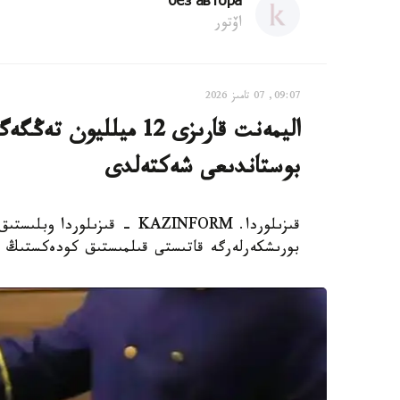
без автора
اۆتور
09:07, 07 تامىز 2026
اليمەنت قارىزى 12 ميل
بوستاندىعى شەكتەلدى
قىزىلوردا. KAZINFORM - قىزى
بورىشكەرلەرگە قاتىستى قىلمىستىق كودەكستىڭ 139-بابىمەن 32 قىلمىستىق ءىستى تىركەدى.