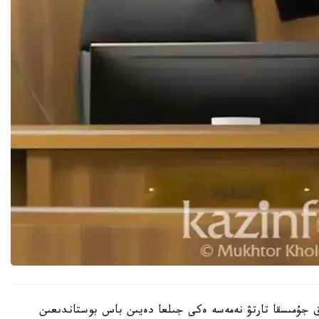
تقا دەيىن قوعامدىق جۇمىسقا تارتۋ نەمەسە ەكى جىلعا دەيىن باس بوستاندىعىن