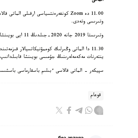
الماتى
وتىرىسى وتەدى.
وتىرىستا 2019 جانە 2020-جىلدىڭ 11 ايى بويىنشا «قالالىق ۆەتەرينارلىق قىزمەت» ش ج ق ەسەبى تىڭدالادى.
11.30 دا الماتى وڭىرلىك كوممۋنيكاتسيالار قىزمەت
ينتەرنات مەكەمەلەرىنىڭ جۇمىسى بويىنشا قابىلدانىپ 
سپيكەر - الماتى قالاسى ءبىلىم باسقارماسى باسشىسىن
قوعام