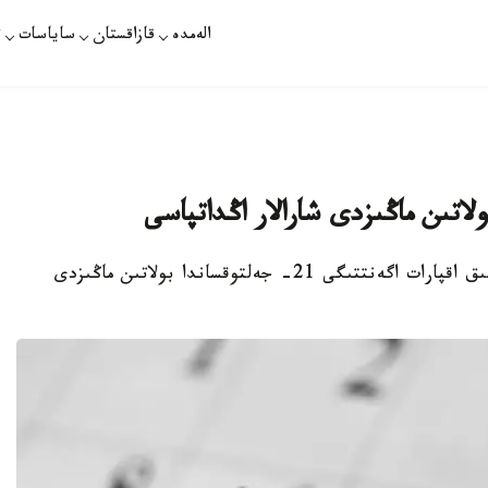
الەمدە
قازاقستان
ساياسات
ت
نۇر-سۇلتان. قازاقپارات - «قازاقپارات» حالىقارالىق اقپارات اگەنتتىگى 21- جەلتوقساندا بولاتىن ماڭىزدى