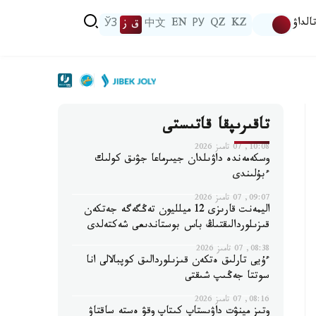
الداۋ
KZ
QZ
РУ
EN
中文
ق ز
ЎЗ
تاقىرىپقا قاتىستى
10:08, 07 تامىز 2026
وسكەمەندە داۋىلدان جيىرماعا جۋىق كولىك
ءبۇلىندى
09:07, 07 تامىز 2026
اليمەنت قارىزى 12 ميلليون تەڭگەگە جەتكەن
قىزىلوردالىقتىڭ باس بوستاندىعى شەكتەلدى
08:38, 07 تامىز 2026
ءۇيى تارلىق ەتكەن قىزىلوردالىق كوپبالالى انا
سوتتا جەڭىپ شىقتى
08:16, 07 تامىز 2026
وتىز مينۋت داۋىستاپ كىتاپ وقۋ ەستە ساقتاۋ