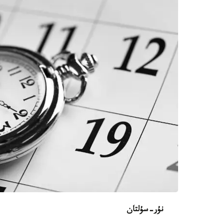
نۇر-سۇلتان