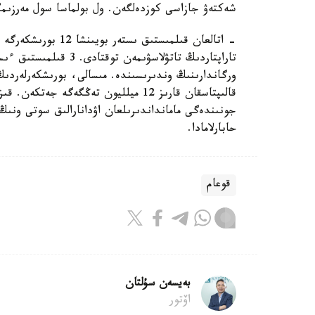
شەكتەۋ جازاسى كوزدەلگەن. ول بولماسا سول مەرزىمگ
قالىپتاسقان قارىز 12 ميلليون تەڭگەگە 
حابارلامادا.
قوعام
بەيسەن سۇلتان
اۆتور