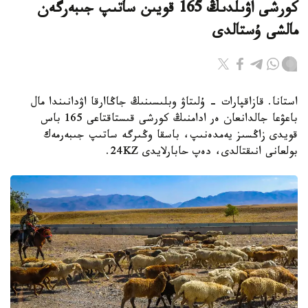
كورشى اۋىلدىڭ 165 قويىن ساتىپ جىبەرگەن
مالشى ۇستالدى
استانا. قازاقپارات - ۇلىتاۋ وبلىسىنىڭ جاڭاارقا اۋدانىندا مال
باعۋعا جالدانعان ەر ادامنىڭ كورشى قىستاقتاعى 165 باس
قويدى زاڭسىز يەمدەنىپ، باسقا وڭىرگە ساتىپ جىبەرمەك
بولعانى انىقتالدى، دەپ حابارلايدى 24KZ.