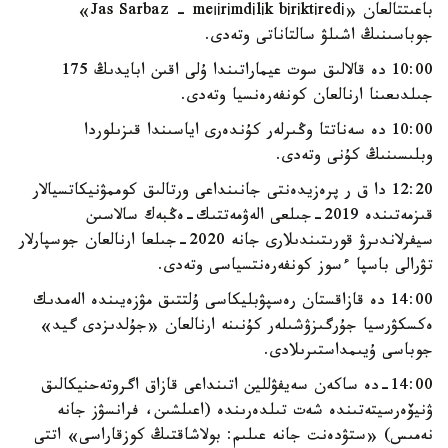
باعىتتالعان «Jas Sarbaz - meıіrіmdіlіk bіrіktіredі»
جوباسىنىڭ اشىلۋ سالتاناتى وتەدى.
10:00 دە قالالىق سوت عيماراتىندا ۇلى اقىن ابايدىڭ 175
جىلدىعىنا ارنالعان كونفەرەنسيا وتەدى.
10:00 دە سەناتتا وڭىرلەر كۇندەرى اياسىندا قىزىلوردا
وبلىسىنىڭ كۇنى وتەدى.
12:20 دا ق ر پرەزيدەنتى جانىنداعى ورتالىق كوممۋنيكاتسيالار
قىزمەتىندە 2019-جىلعى الەۋمەتتىك-ەڭبەك سالاسىن
سيفرلاندىرۋ قورىتىندىلارى جانە 2020-جىلعا ارنالعان جوسپارلار
تۋرالى باسپا ءسوز كونفەرەنتسياسى وتەدى.
14:00 دە قازاقستان رەسپۋبليكاسى ۇلتتىق مۋزەيىندە الەمدىك
ەكسكۋرسيا جۇرگىزۋشىلەر كۇنىنە ارنالعان «جۇلدىزدى گيد»
جوباسى ۇيىمداستىرىلادى.
14:00-دە ساكەن سەيفۋللين اتىنداعى قازاق اگروتەحنيكالىق
ۋنيۆەرسيتەتىندە شەت تىلدەرىندە (اعىلشىن، فرانسۋز جانە
نەمىس) «ستۋدەنت جانە عىلىم: بولاشاقتىڭ كوزقاراسى» اتتى