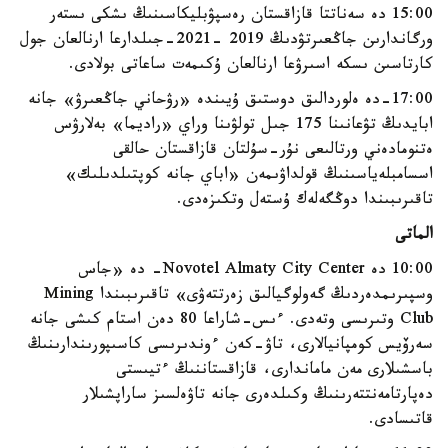
15:00 دە سەناتتا قازاقستان رەسپۋبليكاسىنىڭ ىشكى ىستەر
ورگاندارىن جاڭعىرتۋدىڭ 2019 -2021-جىلدارعا ارنالعان جول
كارتاسىن ىسكە اسىرۋعا ارنالعان ۇكىمەت ساعاتى بولادى.
17:00-دە ەلوردالىق دوستىق ۇيىندە «رۋحاني جاڭعىرۋ» جانە
ابايدىڭ تۋعانىنا 175 جىل تولۋىنا وراي «راديما» بەلارۋس
ەتنومادەني ورتالىعى نۇر-سۇلتان قازاقستان حالقى
اسسامبلەياسىنىڭ قولداۋىمەن «اباي جانە كوپتىلدىلىك»
تاقىرىبىندا دوڭگەلەك ۇستەل وتكىزەدى.
الماتى
10:00 دە Novotel Almaty City Center- دە «جاس
وسپىرىمدەردىڭ گەولوگيالىق زەرتتەۋى» تاقىرىبىندا Mining
Club وتىرىسى وتەدى. ءىس-شاراعا 80 دەن استام كىشى جانە
سەرۆيس كومپانيالارى، تاۋ-كەن ءوندىرىسى كاسىپورىندارىنىڭ
باسشىلارى مەن ماماندارى، قازاقستاننىڭ ءتيىستى
دەپارتامەنتتەرىنىڭ وكىلدەرى جانە تاۋەلسىز ساراپشىلار
قاتىسادى.