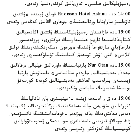
رەسپۋبليكالىق عىلىمي- تەوريالىق كونفەرەنسيا وتەدى.
14:00 دە، Radisson Hotel Astana قوناق ۇيىندە «ۇلتتىق
تاۋەلسىز ساراپتاما ورتالىعىنىڭ» جوعارى القالىق كەڭەسى وتەدى.
15:00-دە قازاقستان رەسپۋبليكاسىنىڭ ۇلتتىق اكادەميالىق
كىتاپحاناسىندا تاريح عىلىمدارىنىڭ دوكتورى، پروفەسسور
قارجاۋباي سارتقوجا ۇلىنىڭ «ورحون ەسكەرتكىشتەرىنىڭ تولىق
اتلاسى» اتتى ءۇش تومدىق كىتابىنىڭ تۇساۋكەسەرى وتەدى.
15.00-دە Nur Otan پارتياسىنىڭ ەلوردالىق فيليالى «قالالىق
جەدەل مەديتسينالىق جاردەم ستانساسى» باستاۋىش پارتيا
ۇيىمىمەن بىرلەسىپ العاشقى مەديتسينالىق كومەك كورسەتۋ
بويىنشا شەبەرلىك ساباعىن وتكىزەدى.
15:00 دە ق ر ادىلەت ۆيتسە -ءمينيسترى پان ناتاليانىڭ
ءتوراعالىق ەتۋىمەن جانە مەملەكەتتىك ورگانداردىڭ، ۇكىمەتتىك
ەمەس سەكتوردىڭ جانە بيزنەس-قوعامداستىقتىڭ قاتىسۋىمەن
زاڭ جوبالاۋ قىزمەتى ماسەلەلەرى جونىندەگى ۆەدومستۆوارالىق
كوميسسيانىڭ كەزەكتى وتىرىسى وتەدى.