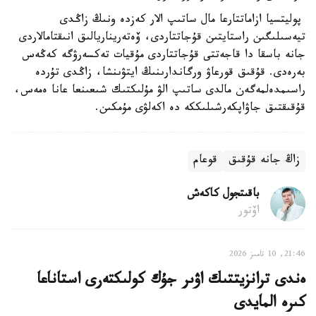
پوليتسيا ازاماتتارعا مال ساتىپ الار كەزدە ونىڭ زاڭدى
تيەسىلىگىن راستايتىن قۇجاتتاردى، ۆەتەريناريالىق انىقتامالاردى
جانە باسقا دا قاجەتتى قۇجاتتاردى مۇقيات تەكسەرۋگە كەڭەس
بەرەدى. قۇقىق قورعاۋ ورگاندارىنىڭ ايتۋىنشا، زاڭدى تۇردە
راسىمدەلمەگەن مالدى ساتىپ الۋ مۇلىكتىك شىعىنعا عانا ەمەس،
قۇقىقتىق جاۋاپكەرشىلىككە دە اكەلۋى مۇمكىن.
زاڭ جانە قۇقىق
قوعام
باقىتجول كاكەش
اۆتور
21:46, 10 تامىز 2026
ەندى ترانزيتتىك اۋىر جۇك كولىكتەرى استاناعا
كىرە المايدى