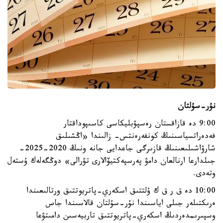
نۇر-سۇلتان
9:00 دە قازاقستان رەسپۋبليكاسى كاسىپوداقتار
فەدەراتسياسىنىڭ كونفەرەنتس- زالىندا «اڭشىلىق
شارۋاشىلىعىنىڭ قازىرگى جاعدايى جانە ونىڭ 2020-2025-
جىلدارعا ارنالعان دامۋ پەرسپەكتيۆالارى تۋرالى» دوڭگەلەك ۇستەل
وتەدى.
10:00 دە ق ر ق ك ۇلتتىق اسكەري-پاتريوتتىق ورتالىعىندا
ەرىكتىلەر جىلى اياسىندا نۇر-سۇلتان قالاسىندا جاس
وسپىرىمدەردىڭ اسكەري-پاتريوتتىق تاربيەسىن دامىتۋعا