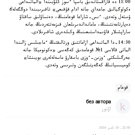
11:00 دە قازاقستاندىق باسپا ءسوز كلۋبىندا «الماتىداعى
ەكولوگيالىق جاعداي جانە ادام قۇقىعى» تاقىرىبىندا دوڭگەلەك
ۇستەل وتەدى. ءىس-شاراعا قوعامنىڭ، دەنساۋلىق ساقتاۋ
دەپارتامەنتىنىڭ، مامانداندىرىلعان قىزمەتتەردىڭ جانە
ساراپشىلار قاۋىمداستىعىنىڭ وكىلدەرى شاقىرىلادى.
14:30-دا الماتىداعى ازاماتتىق ورتالىقتىڭ ءماجىلىس زالىندا
الماتى قالاسى 1№ قوعامدىق كەڭەسى «ەكونوميكا جانە
جەرگىلىكتى ءوزىن-ءوزى باسقارۋ ماسەلەلەرى بويىنشا»
كوميسسيانىڭ كەڭەيتىلگەن وتىرىسى وتەدى.
قوعام
без автора
اۆتور
22:05, 10 تامىز 2026