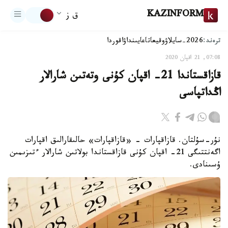
KAZINFORM
ق ز
ترەند:
2026-سايلاۋ
وقيعا
تاعايىنداۋ
اقوردا
07:08, 21 اقپان 2020
قازاقستاندا 21- اقپان كۇنى وتەتىن شارالار
اڭداتپاسى
نۇر-سۇلتان. قازاقپارات - «قازاقپارات» حالىقارالىق اقپارات
اگەنتتىگى 21- اقپان كۇنى قازاقستاندا بولاتىن شارالار ءتىزىمىن
ۇسىنادى.