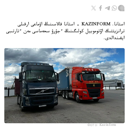
استانا. KAZINFORM - استانا قالاسىنىڭ اۋماعى ارقىلى
ترانزيتتىك اۆتوموبيل كولىگىنىڭ ءجۇرۋ سحەماسى مەن ءتارتىبى
ايقىندالدى.
Фото: Kazinform