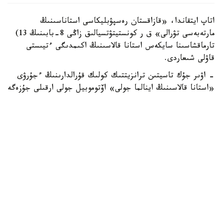
اتاپ ايتقاندا، «قازاقستان رەسپۋبليكاسى استاناسىنىڭ
مارتەبەسى تۋرالى» ق ر كونستيتۋتسيالىق زاڭى 8-بابىنىڭ 13)
تارماقشاسىنا سايكەس استانا قالاسىنىڭ اكىمدىگى ءتيىستى
قاۋلى شىعاردى.
- اۋىر جۇك تاسيتىن ترانزيتتىك كولىك قۇرالدارىنىڭ ءجۇرۋى
«استانا قالاسىنىڭ اينالما جولى» اۆتوموبيل جولى ارقىلى جۇزەگە
اسىرىلادى. اۋىر جۇك تاسيتىن ترانزيتتىك كولىك قۇرالدارىنا
«استانا قالاسىنىڭ اينالما جولى» اۆتوموبيل جولىنىڭ ىشىندە
ورنالاسقان اۋماعىنا كىرۋىنە تىيىم سالىنادى، - دەپ اتالىپ
وتكەن قۇجاتتا.
جالپى، قازاقستان رەسپۋبليكاسىنىڭ زاڭناماسىندا قالا شەگىندە
جەڭىل اۆتوموبيلدەردىڭ قوزعالىسىنا شەكتەۋلەر بەلگىلەنبەگەن.
بۇدان بۇرىن حابارلانعانداي، جازعى ماۋسىمدا رەسپۋبليكالىق
ماڭىزى بار اۆتوموبيل جولدارىندا كولىك قوزعالىسى كۇشەيگەنىنە
بايلانىستى كولىك مينيسترلىگى جۇرگىزۋشىلەردى جول قوزعالىسى