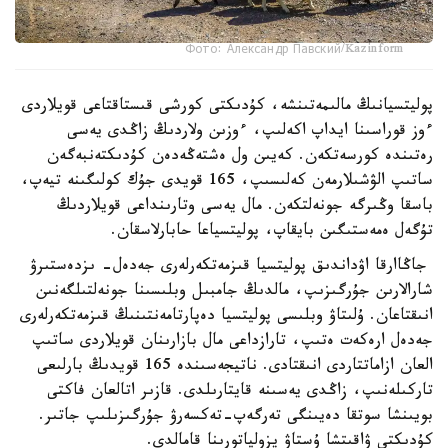
Фото: Александр Павский/Kazinform
پوليتسيانىڭ مالىمەتىنشە، كۇدىكتى كورشى قىستاقتاعى قويلاردى
ءوز قوراسىنا ايداپ اكەلىپ، ءوزىن ولاردىڭ زاڭدى يەسى
رەتىندە كورسەتكەن. كەيىن ول ەشتەڭەدەن كۇدىكتەنبەگەن
ساتىپ الۋشىلارمەن كەلىسىپ، 165 قويدى جۇك كولىگىنە تيەپ،
باسقا وڭىرگە جونەلتكەن. مال يەسى وتارىنداعى قويلاردىڭ
تۇگەل ەمەستىگىن بايقاپ، پوليتسياعا حابارلاسقان.
جاڭاارقا اۋداندىق پوليتسيا قىزمەتكەرلەرى جەدەل- ىزدەستىرۋ
شارالارىن جۇرگىزىپ، مالدىڭ جامبىل وبلىسىنا جونەلتىلگەنىن
انىقتاعان. ۇلىتاۋ وبلىسى پوليتسيا دەپارتامەنتىنىڭ قىزمەتكەرلەرى
جەدەل ارەكەت ەتىپ، تارازداعى مال بازارىنان قويلاردى ساتىپ
العان ازاماتتاردى انىقتادى. ناتيجەسىندە 165 قويدىڭ بارلىعى
تاركىلەنىپ، زاڭدى يەسىنە قايتارىلدى. قازىر اتالعان فاكتى
بويىنشا سوتقا دەيىنگى تەرگەپ-تەكسەرۋ جۇرگىزىلىپ جاتىر.
كۇدىكتى ۋاقىتشا ۇستاۋ يزولياتورىنا قامالدى.