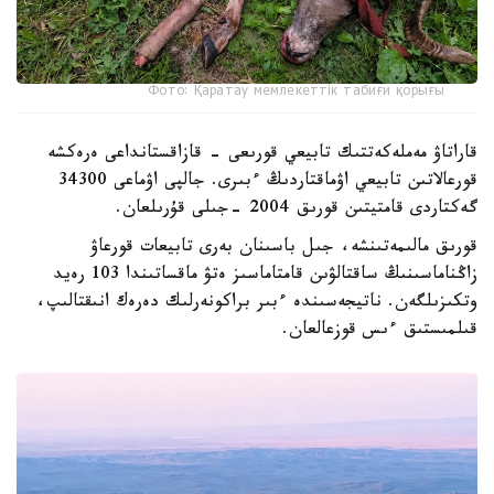
Фото: Қаратау мемлекеттік табиғи қорығы
قاراتاۋ مەملەكەتتىك تابيعي قورىعى - قازاقستانداعى ەرەكشە
قورعالاتىن تابيعي اۋماقتاردىڭ ءبىرى. جالپى اۋماعى 34300
گەكتاردى قامتيتىن قورىق 2004 -جىلى قۇرىلعان.
قورىق مالىمەتىنشە، جىل باسىنان بەرى تابيعات قورعاۋ
زاڭناماسىنىڭ ساقتالۋىن قامتاماسىز ەتۋ ماقساتىندا 103 رەيد
وتكىزىلگەن. ناتيجەسىندە ءبىر براكونەرلىك دەرەك انىقتالىپ،
قىلمىستىق ءىس قوزعالعان.