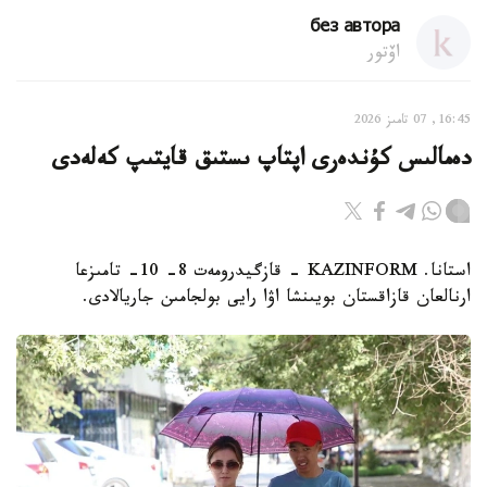
без автора
اۆتور
16:45, 07 تامىز 2026
دەمالىس كۇندەرى اپتاپ ىستىق قايتىپ كەلەدى
استانا. KAZINFORM - قازگيدرومەت 8- 10- تامىزعا
ارنالعان قازاقستان بويىنشا اۋا رايى بولجامىن جاريالادى.