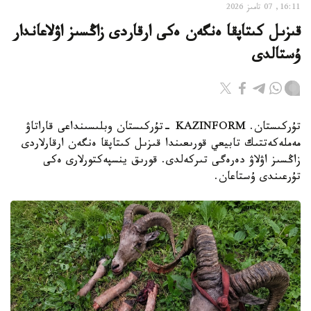
16:11, 07 تامىز 2026
قىزىل كىتاپقا ەنگەن ەكى ارقاردى زاڭسىز اۋلاعاندار
ۇستالدى
تۇركىستان. KAZINFORM -تۇركىستان وبلىسىنداعى قاراتاۋ
مەملەكەتتىك تابيعي قورىعىندا قىزىل كىتاپقا ەنگەن ارقارلاردى
زاڭسىز اۋلاۋ دەرەگى تىركەلدى. قورىق ينسپەكتورلارى ەكى
تۇرعىندى ۇستاعان.