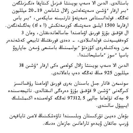
باستالدى. الدىن الا ەسەپ بويىنشا قىزىل كىتاپقا ەنگىزىلگەن
ءبىر ارقار ءۇشىن ەسەپتەلەتىن زالال شامامەن 19-20 ميلليون
تەڭگە. قولدانىستاعى ەسەپتەۋ تارتىبىنە سايكەس، ءبىر باس
ارقارعا 1500 ايلىق ەسەپتىك كورسەتكىش (ا ە ك) بەلگىلەنگەن.
ال قۇقىق بۇزۋ قورىق اۋماعىندا جاسالعاندىقتان، وعان 3
كوەففيسيەنت قولدانىلادى، - دەدى قورىقتىڭ تابيعي كەشەندەر
مەن وبەكتىلەردى كۇزەتۋ ءبولىمىنىڭ باستىعى ۇسەن جاپاروۆ
باسپا ءسوز ءماسليحاتىندا.
الدىن الا ەسەپ بويىنشا زالال كولەمى ەكى ارقار ءۇشىن 38
ميلليون 925 مىڭ تەڭگە دەپ باعالاندى.
سونىمەن قاتار جىل باسىنان بەرى قورىق اۋماعىنا رۇقساتسىز
كىرگەنى ءۇشىن 9 قۇقىق بۇزۋ دەرەگى انىقتالدى. ناتيجەسىندە
9 جەكە تۇلعاعا جالپى 97312,5 تەڭگە كولەمىندە اكىمشىلىك
ايىپپۇل سالىندى.
بۇعان دەيىن تۇركىستان وبلىسىندا تاۋەشكىنىڭ لاعىن تاياقپەن
ۇرىپ جاتقان ۆيدەو تاراعانىن جازعان ەدىك.