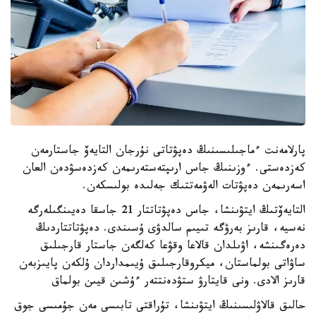
پارلامەنت ءماجىلىسىنىڭ دەپۋتاتى نۇرجان التايەۆ جاستارمەن
كەزدەستى. ءوزىنىڭ جاس ارىپتەستەرىمەن كەزدەسۋدەن العان
اسەرىمەن دەپۋتات الەۋمەتتىك جەلىدە بولىسكەن.
التايەۆتىڭ ايتۋىنشا، جاس دەپۋتاتتار 21 جاسقا دەيىنگىلەرگە
نەسيە، قارىز بەرۋگە تىيىم سالدۋى ۇسىندى. دەپۋتاتتاردىڭ
دەرەگىنشە، اۋىلدان قالاعا وقۋعا كەلگەن جاستار قارجىلىق
ساۋاتى بولماستان، ميكروقارجىلىق ۇيىمداردان ۇلكەن پايىزبەن
قارىز الادى. ونى قايتارۋ ستۋدەنتتەر ءۇشىن قيىن بولماق
حالىق قالاۋلىسىنىڭ ايتۋىنشا، تۇراقتى تابىسى مەن جۇمىسى جوق