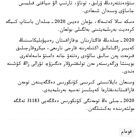
ستۋدەنتتەردىڭ ۇرلىق، توناۋ، تارتىپ الۋ سياقتى قىلمىس
جاساۋى وسىدان شىعادى.
ەسكە سالا كەتسەك، بۇعان دەيىن 2020-جىلدان باستاپ كىمگە
كرەديت بەرىلمەيتىنى بەلگىلى بولعان.
2020-جىلدىڭ قاڭتارىنان «قازاقستان رەسپۋبليكاسىنىڭ
كەيبىر زاڭنامالىق اكتىلەرىنە قارجى نارىعى، ميكروقارجىلىق
قىزمەت پەن سالىق سالۋدى رەتتەۋ جانە دامىتۋ ماسەلەلەرى
بويىنشا وزگەرىستەر مەن تولىقتىرۋلار ەنگىزۋ» تۋرالى زاڭ كۇشىنە
ەندى.
وسىعان بايلانىستى كىرىسى كۇنكورىس دەڭگەيىنەن تومەن
قازاقستاندىقتارعا كەپىلسىز نەسيە بەرىلمەيدى.
2020-جىلى ەڭ تومەنگى كۇنكورىس دەڭگەيى 31183 تەڭگە
مولشەرىندە بەكىتىلگەن.
قوعام