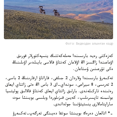
Фото: Видеодан алынған кадр
كەزەكتى رەيد بارىسىندا مەملەكەتتىك ينسپەكتورلار قورىق
اۋماعىندا زاڭسىز اڭ اۋلاعان كەنتاۋ قالاسى بايىلدىر اۋىلىنىڭ
ەكى تۇرعىنىن ۇستاعان.
تەكسەرۋ بارىسىندا ولاردان 2 جىلقى، قاراتاۋ ارقارىنىڭ 2 باسى،
2 تەرىسى، 8 سيراعى، سونداي-اق 3 باس اڭ ەتى زاتتاي ايعاق
رەتىندە تاركىلەندى. بارلىق زاتتاي ايعاق كەنتاۋ قالالىق پوليتسيا
بولىمىنە تاپسىرىلىپ، كەيىن قىزىلوردا وبلىسى بويىنشا سوت
ساراپتامالارى ينستيتۋتىنا جولداندى.
-* اتالعان دەرەك بويىنشا سوتقا دەيىنگى تەرگەپ-تەكسەرۋ