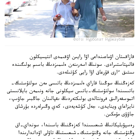
Фото: Нұрболат Нұржаубай
قازاقستان اۋماعىنداعى اۋا رايىن اۋقىمدى انتيسيكلون
قالىپتاستىرادى. سونىڭ اسەرىنەن ەلىمىزدىڭ باسىم بولىگىندە
ىستىق ءارى قۇرعاق اۋا رايى كۇتىلەدى.
كەزەڭنىڭ سوڭىنا قاراي ەلىمىزدىڭ باتىسى مەن سولتۇستىك-
باتىسىندا سولتۇستىك-باتىس سيكلونى جانە ونىمەن بايلانىستى
اتموسفەرالىق فرونتالدى بولىكتەردىڭ ىقپالىنان جاڭبىر جاۋىپ،
نايزاعاي وينايدى، جەل كۇشەيەدى، كەي وڭىرلەردە بۇرشاق
جاۋۋى مۇمكىن.
رەسپۋبليكانىڭ شىعىسىندا كەزەڭنىڭ باسىندا، سونداي-اق
وڭتۇستىك جانە وڭتۇستىك-شىعىستىڭ تاۋلى اۋداندارىندا