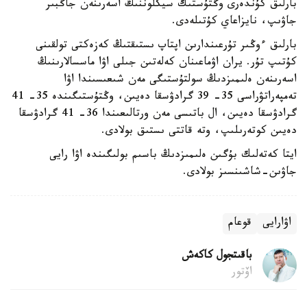
بارلىق كۇندەرى وڭتۇستىك سيكلوننىڭ اسەرىنەن جاڭبىر
جاۋىپ، نايزاعاي كۇتىلەدى.
بارلىق ءوڭىر تۇرعىندارىن اپتاپ ىستىقتىڭ كەزەكتى تولقىنى
كۇتىپ تۇر. يران اۋماعىنان كەلەتىن جىلى اۋا ماسسالارىنىڭ
اسەرىنەن ەلىمىزدىڭ سولتۇستىگى مەن شىعىسىندا اۋا
تەمپەراتۋراسى 35- 39 گرادۋسقا دەيىن، وڭتۇستىگىندە 35- 41
گرادۋسقا دەيىن، ال باتىسى مەن ورتالىعىندا 36- 41 گرادۋسقا
دەيىن كوتەرىلىپ، وتە قاتتى ىستىق بولادى.
ايتا كەتەلىك بۇگىن ەلىمىزدىڭ باسىم بولىگىندە اۋا رايى
جاۋىن-شاشىنسىز بولادى.
اۋارايى
قوعام
باقىتجول كاكەش
اۆتور