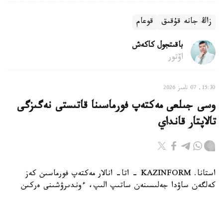
زاڭ جانە قۇقىق
قوعام
باقىتجول كاكەش
اۆتور
15:30, 07 تامىز 2026
وسى جىلعى مەكتەپ فورماسىنا قاتىستى نەگىزگى
تالاپتار قانداي
استانا. KAZINFORM - اتا- انالار مەكتەپ فورماسىن كەز
كەلگەن ساۋدا جەلىسىنەن ساتىپ الىپ، ءوندىرۋشىنى ەركىن
تاڭداي الادى.