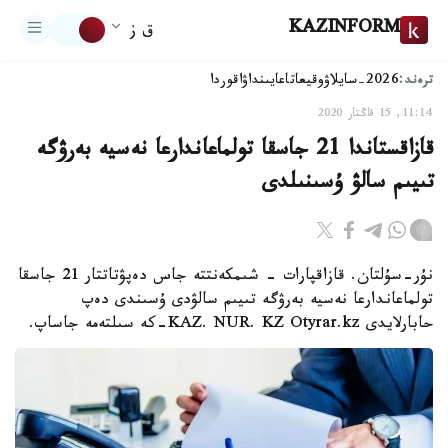
KAZINFORM
ق ز
ترەند:
2026-سايلاۋ
وقيعا
تاعايىنداۋ
اقوردا
11:14, 15 قاڭتار 2020
قازاقستاندا 21 جاسقا تولماعاندارعا نەسيە بەرۋگە
تىيىم سالۋ ۇسىنىلدى
نۇر-سۇلتان. قازاقپارات – شىمكەنتتە جاس دەپۋتاتتار 21 جاسقا
تولماعاندارعا نەسيە بەرۋگە تىيىم سالۋدى ۇسىندى دەپ
حابارلايدى KAZ. NUR. KZ Otyrar.kz-كە سىلتەمە جاساپ.