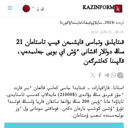
KAZINFORM
ق ز
ترەند:
2026-سايلاۋ
وقيعا
تاعايىنداۋ
اقوردا
09:16, 21 قاڭتار 2016
قىتايلىق وتباسى قايشىمەن قيىپ تاستاعان 21
مىڭ دوللار اقشانى ءۇش اي بويى جەلىمدەپ،
قالپىنا كەلتىرگەن
استانا. قازاقپارات - قىتايدا جاسى كەلىپ قالعان ءبىر قارت
ءجۇز قىرىق مىڭ يۋاندى ($21000) مايدالاپ كەسىپ تاستايدى.
تاياۋدا عانا ءۇيىن 200 مىڭ يۋانعا ساتقان قاريا ۇلىنىڭ قولىندا
تۇرۋ ءۇشىن كوشىپ بارعان ەكەن. قوماقتى سومانى ول ءوز
بولمەسىندە تىعىپ ۇستاعان.