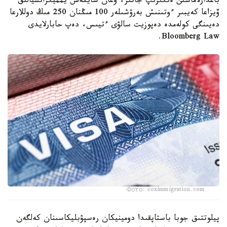
باعدارلاماسىن ەنگىزىپ جاتىر، وعان سايكەس يمميگراتسيالىق
ۆيزاعا كەيبىر ءوتىنىش بەرۋشىلەر 100 مىڭنان 250 مىڭ دوللارعا
دەيىنگى كولەمدە دەپوزيت سالۋى ءتيىس، دەپ حابارلايدى
Bloomberg Law.
Фото: coximmigration.com
پيلوتتىق جوبا باستاپقىدا دومينيكان رەسپۋبليكاسىنان كەلگەن