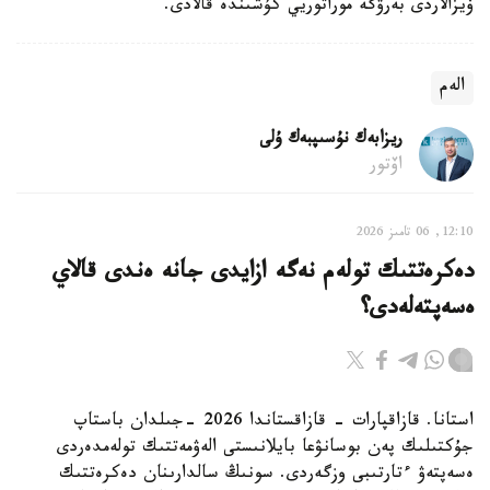
ۆيزالاردى بەرۋگە موراتوريي كۇشىندە قالادى.
الەم
ريزابەك نۇسىپبەك ۇلى
اۆتور
12:10, 06 تامىز 2026
دەكرەتتىك تولەم نەگە ازايدى جانە ەندى قالاي
ەسەپتەلەدى؟
استانا. قازاقپارات - قازاقستاندا 2026 -جىلدان باستاپ
جۇكتىلىك پەن بوسانۋعا بايلانىستى الەۋمەتتىك تولەمدەردى
ەسەپتەۋ ءتارتىبى وزگەردى. سونىڭ سالدارىنان دەكرەتتىك