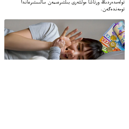
تولەمدەردىڭ ورتاشا مولشەرى بىلتىرعىمەن سالىستىرعاندا
تومەندەگەن.
فوتو: كوللاج: Kazinform/ Freepik
نەلىكتەن تولەم كولەمى ازايدى؟
الماتى قالاسى بويىنشا «مەملەكەتتىك الەۋمەتتىك ساقتاندىرۋ
قورى» فيليالى ديرەكتورىنىڭ ورىنباسارى بالعىن ساتبەك