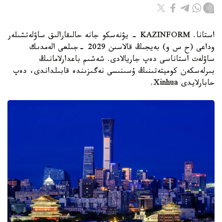
استانا. KAZINFORM - يۋنەسكو جانە حالىقارالىق ساۋلەتشىلەر
وداعى (ح س و) بەيجىڭ قالاسىن 2029 -جىلعى الەمدىك
ساۋلەت استاناسى دەپ جاريالادى. شەشىم باعدارلامانىڭ
بىرلەسكەن كوميتەتىنىڭ ۇسىنىسى نەگىزىندە قابىلداندى، دەپ
حابارلايدى Xinhua.