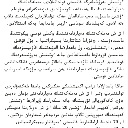
ءوتىنىش بەرۋشىلەرگە قاتىستى قولدانىلادى. مەملەكەتتىك
دەپارتامەنتتىڭ مالىمەتىنشە، كونسۋلدىق قىزمەتكەرلەر «قوعام
ءۇشىن ماسىل» دەپ سانالعان جەكە تۇلعالاردان كەپىلدىك تالاپ
ەتە الادى. كەپىلدىك سوماسى ءاربىر جاعدايعا جەكە انىقتالادى.
ا ق ش مەملەكەتتىك دەپارتامەنتىنىڭ وكىلى توممي پيگوتتتىڭ
مالىمدەۋىنشە، «قۇراما شتاتتارىنا يمميگراتسيا - بۇل قۇقىق
ەمەس، ارتىقشىلىق». ول باعدارلاما الەۋمەتتىك قاۋىپسىزدىك
جەلىسىن قورعاۋعا باعىتتالعانىن جانە ءوتىنىش بەرۋشىلەردىڭ
قوعامدىق كومەككە تاۋەلدىلىگىن باعالاۋ ەرەجەلەرىن قاتاڭداتاتىن
ىشكى قاۋىپسىزدىك دەپارتامەنتىمەن بىرلەسىپ جۇزەگە اسىرىلىپ
جاتقانىن قوستى.
جاڭا باعدارلاما ترامپ اكىمشىلىگى ەنگىزگەن باسقا شەكتەۋلەردى
تولىقتىرىپ وتىر. ا ق ش مەملەكەتتىك دەپارتامەنتى بۇعان دەيىن
«ۆ» كاتەگوريالى تۋريستىك جانە ىسكەرلىك ۆيزالارعا ءوتىنىش
بەرگەن كەيبىر ادامدار ءۇشىن 20 مىڭ ا ق ش دوللارىنا دەيىنگى
كەپىلدىك دەپوزيتىن تالاپ ەتەتىن ەرەجەلەر شىعارعان بولاتىن،
ال 75 ەلدىڭ ازاماتتارىنا قاتىستى ءبىرقاتار يمميگراتسيالىق