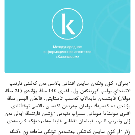
ءبىراق، كۇن وتكەن سايىن اقشانى بالاسى مەن كەلىنى تارتىپ
الاتىنداي بولىپ كورىنگەن ول، اقىرى 140 مىڭ يۋاندى (21 مىڭ
دوللار) قايشىمەن مايدالاپ كەسىپ تاستاپتى. قالعان الپىس مىڭ
يۋاندى دە كەسپەك بولعان جەردەن اكەسىن بالاسى توقتاتادى.
اقىرى سونشاما سومانى ىسىراپ ەتپەس ءۇشىن قارتتىڭ ايەلى مەن
ۇلى وتىرىپ الىپ، قيىلعان اقشانى قايتا جەلىمدەۋگە كىرىسەدى.
ولار ءار كۇن سايىن كەشكى جەتىدەن تۇنگى ساعات ون ەكىگە