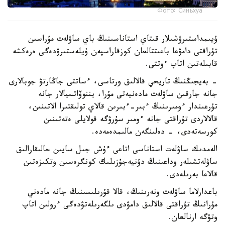
Фото: Синьхуа
ۇيىمداستىرۋشىلار قىتاي استاناسىنىڭ باي ساۋلەت مۇراسىن
تۇراقتى دامۋعا باعىتتالعان كوزقاراسپەن ۇيلەستىرۋدەگى ەرەكشە
قابىلەتىن اتاپ ءوتتى.
- بەيجىڭنىڭ تاريحي قالالىق ورتاسى، ءساتتى جاڭارتۋ جوبالارى
جانە جارقىن ساۋلەت مادەنيەتى مۇرا، يننوۆاتسيالار جانە
تۇرعىندار ءومىرىنىڭ ءبىر-ءبىرىن قالاي تولىقتىرا الاتىنىن،
قالالاردى تۇراقتى جانە ءومىر سۇرۋگە قولايلى ەتەتىنىن
كورسەتەدى، - دەلىنگەن مالىمدەمەدە.
الەمدىك ساۋلەت استاناسى اتاعى ءۇش جىل سايىن حالىقارالىق
ساۋلەتشىلەر وداعىنىڭ دۇنيەجۇزىلىك كونگرەسىن وتكىزەتىن
قالاعا بەرىلەدى.
باعدارلاما ساۋلەت ونەرىنىڭ، قالا قۇرىلىسىنىڭ جانە مادەني
مۇرانىڭ تۇراقتى قالالىق دامۋدى ىلگەرىلەتۋدەگى ءرولىن اتاپ
وتۋگە ارنالعان.