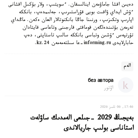
دەيىن اقشا جاماۋمەن اينالىسقان. ءسويتىپ، ولار بۇكىل اقشانى
ءۇش ايداي ۋاقىت بويى قۇراستىرىپ، جەلىمدەپ، بانككە
اپارىپ وتكىزىپ، ورنىنا جاڭا بانكنوتالار العان ەكەن. ماڭداي
تەرمەن بۇتىندەلگەن قوماقتى قارجىنى وتاعاسى قايتادان
تۇرتپەس ءۇشىن وتباسى بانككە سالىپ تاستاپتى، دەپ
حابارلايدى informing.ru-عا سىلتەمەمەن 24.kz.
الەم
без автора
اۆتور
17:46, 06 تامىز 2026
بەيجىڭ 2029 -جىلعى الەمدىك ساۋلەت
استاناسى بولىپ جاريالاندى