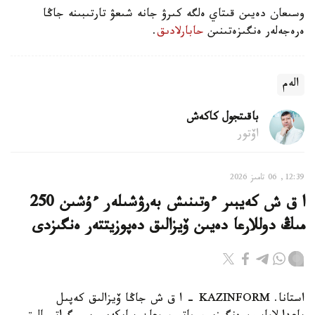
وسىعان دەيىن قىتاي ەلگە كىرۋ جانە شىعۋ تارتىبىنە جاڭا
ەرەجەلەر ەنگىزەتىنىن
حابارلادىق
.
الەم
باقىتجول كاكەش
اۆتور
12:39, 06 تامىز 2026
ا ق ش كەيبىر ءوتىنىش بەرۋشىلەر ءۇشىن 250
مىڭ دوللارعا دەيىن ۆيزالىق دەپوزيتتەر ەنگىزدى
استانا. KAZINFORM – ا ق ش جاڭا ۆيزالىق كەپىل