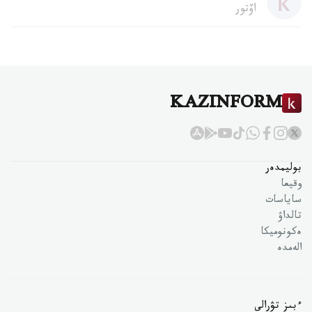
اۆتور
KAZINFORM
بوليمدەر
وقيعا
ساياسات
تالداۋ
ەكونوميكا
الەمدە
ءبىز تۋرالى