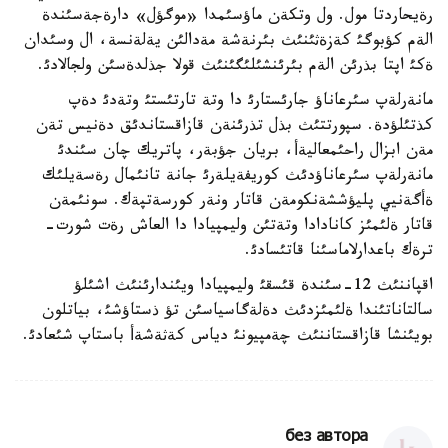
رةيحاردتا مول. ول وتكةن ماؤسئمدا «موگؤل» دارةجةسئندة
الةم كؤبوگئ كةزةثئنئث بئرنةشة مةدالئن يةلةنسة، ال وسئدان
ةكئ اپتا بذرئن الةم بئرئنشئلئگئنئث قولا جذلدةسئن ولجالادئ.
مانةرلةپ سئرعاناؤ جارئستارئ دا وتة تارتئستئ وتةدئ دةپ
كذتئلؤدة. سپورتتئث بذل تذرئنةن قازاقستاندئق دةنيس تةن
مةن ابزال راحئمعاليةأ، بريان جؤبةر، پاتريك چان سئندئ
مانةرلةپ سئرعاناؤدئث كوريفةيلةرئ جانة تانئمال رةسةيلئك
ةأگةنيي پليؤششةنكومةن قاتار ونةر كورسةتپةك. سونئمةن
قاتار ةلئمئز كانادادا وتةتئن وليمپيادا دا العاش رةت شورت-
ترةك باعدارلاماسئنا قاتئسادئ.
اقپاننئث 12-سئندة قئسقئ وليمپيادا ويئندارئنئث اشئلؤ
سالتاناتئندا ةلئمئزدئث دةلةگاسياسئن تؤ ذستاؤشئ، بياتلون
بويئنشا قازاقستاننئث چةمپيونئ دياس كةثةشةأ باستاپ شئعادئ.
без автора