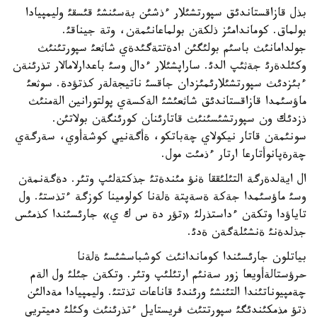
بذل قازاقستاندئق سپورتشئلار ءذشئن بةسئنشئ قئسقئ وليمپيادا
بولماق. كوماندامئز ذلكةن بولماعانئمةن، وتة جيناقئ.
جولدامانئث باسئم بولئگئن ادةتتةگئدةي شاثعئ سپورتئنئث
وكئلدةرئ جةثئپ الدئ. ساراپشئلار ءدال وسئ باعدارلامالار تذرئنةن
ءبئزدئث سپورتشئلارئمئزدان جاقسئ ناتيجةلةر كذتؤدة. سوثعئ
ماؤسئمدا قازاقستاندئق شاثعئشئ الةكسةي پولتورانين الةمنئث
ذزدئك ون سپورتشئسئنئث قاتارئنان كورئنگةن بولاتئن.
سونئمةن قاتار نيكولاي چةباتكو، ةأگةنيي كوشةأوي، سةرگةي
چةرةپانوأتارعا ارتار ءذمئت مول.
ال ايةلدةرگة التئلئققا ةنؤ مئندةتئ جذكتةلئپ وتئر. دةگةنمةن
وسئ ماؤسئمدا جةكة ةسةپتة ةلةنا كولومينا كوزگة ءتذستئ. ول
تاياؤدا وتكةن ءداستذرلئ «تؤر دة س ك ي» جارئسئندا كذمئس
جذلدةنئ ةنشئلةگةن ةدئ.
بياتلون جارئسئندا كوماندانئث كوشباسشئسئ ةلةنا
حرؤستالةأويعا زور سةنئم ارتئلئپ وتئر. وتكةن جئلئ ول الةم
چةمپيوناتئندا التئنشئ ورئندئ قاناعات تذتتئ. وليمپيادا مةدالئن
ذتؤ مذمكئندئگئ سپورتتئث فريستايل ءتذرئنئث وكئلئ دميتريي