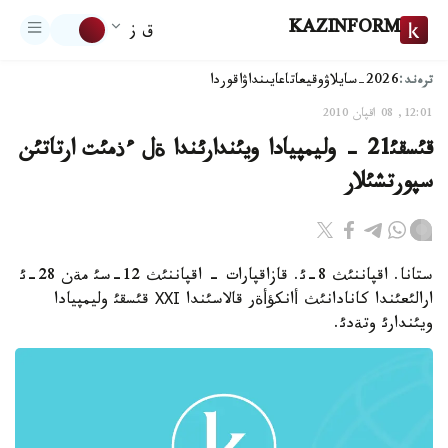
KAZINFORM
ق ز
ترەند:
2026-سايلاۋ
وقيعا
تاعايىنداۋ
اقوردا
12:01, 08 اقپان 2010
قئسقئ21 - وليمپيادا ويئندارئندا ةل ءذمئت ارتاتئن
سپورتشئلار
ستانا. اقپاننئث 8-ئ. قازاقپارات - اقپاننئث 12-سئ مةن 28-ئ
ارالئعئندا كانادانئث أانكؤأةر قالاسئندا ХХІ قئسقئ وليمپيادا
ويئندارئ وتةدئ.