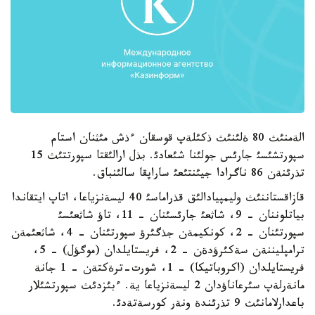
الةمنئث 80 ةلئنئث ذكئلةپ قوسقان ءذش مئثنان استام
سپورتشئسئ جارئس جولئنا شئعادئ. بذل ارالئقتا سپورتتئث 15
تذرئنةن 86 ناگرادا جيئنتئعئ ساراپقا سالئنباق.
قازاقستاننئث وليمپيادالئق قذراماسئ 40 ليسةنزياعا، اتاپ ايتقاندا
بياتلوننان - 9، شاثعئ جارئسئنان - 11، تاؤ شاثعئسئ
سپورتئنان - 2، كونكيمةن جذگئرؤ سپورتئنان - 4، شاثعئمةن
ترامپليننةن سةكئرؤدةن - 2، فريستايلدان (موگؤل) - 5،
فريستايلدان (اكروباتيكا) - 1، شورت-ترةكتةن - 1 جانة
مانةرلةپ سئرعاناؤدان 2 ليسةنزياعا ية. ءبئزدئث سپورتشئلار
باعدارلامانئث 9 تذرئندة ونةر كورسةتةدئ.