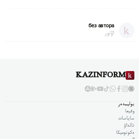
без автора
اۆتور
KAZINFORM
بوليمدەر
وقيعا
ساياسات
تالداۋ
ەكونوميكا