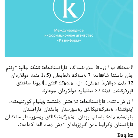
الةمدئك ب ا ق-قا سذيةنسةك، قازاقستانداعئ ئشكئ جالپئ ءونئم
جان باسئنا شاققاندا 7 ةسةگة ذلعايعان (1،5 مئث دوللاردان
12 مئث دوللارعا دةيئن). ال، ةلدةگئ التئن-أاليؤتا ساقتئق
قورلارئنئث قذنئ 87 ميلليارد دوللاردان جوعارئ.
ا ق ش-تئث قازاقستانداعئ تذثعئش ةلشئسئ ؤيليام كورتنيدئث
ايتؤئنشا، ةنةرگةتيكالئق رةسؤرستار جاعئنان قازاقستان
بئرنةشة ةلدئ باسئپ وزعان. ةنةرگةتيكالئق رةسؤرستار جاعئنان
قازاقستان ؤكراينا مةن گرؤزيادان ءذش ةسة الدا كةلةدئ.
Baq.kz