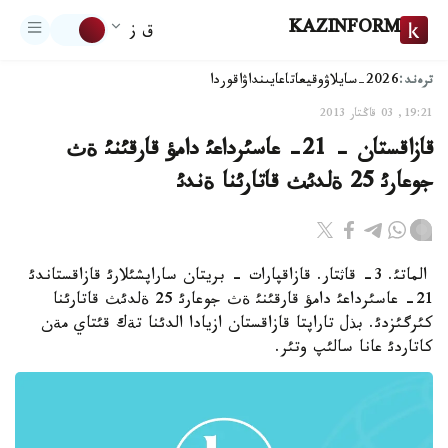
KAZINFORM
ق ز
ترەند:
2026-سايلاۋ
وقيعا
تاعايىنداۋ
اقوردا
19:21, 03 قاڭتار 2013
قازاقستان - 21- عاسئرداعئ دامؤ قارقئنئ ةث
جوعارئ 25 ةلدئث قاتارئنا ةندئ
الماتئ. 3- قاثتار. قازاقپارات - بريتان ساراپشئلارئ قازاقستاندئ
21- عاسئرداعئ دامؤ قارقئنئ ةث جوعارئ 25 ةلدئث قاتارئنا
كئرگئزدئ. بذل تاراپتا قازاقستان ازيادا الدئنا تةك قئتاي مةن
كاتاردئ عانا سالئپ وتئر.