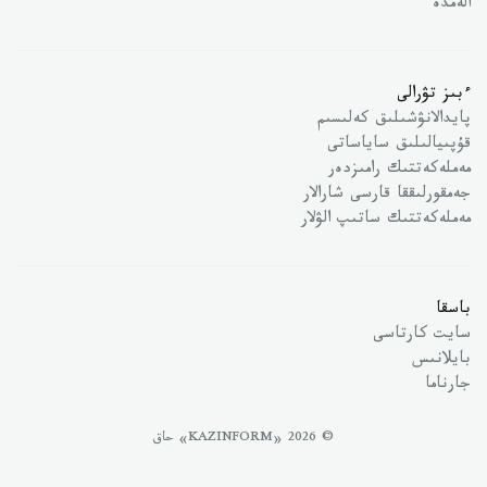
الەمدە
ءبىز تۋرالى
پايدالانۋشىلىق كەلىسىم
قۇپىيالىلىق ساياساتى
مەملەكەتتىك رامىزدەر
جەمقورلىققا قارسى شارالار
مەملەكەتتىك ساتىپ الۋلار
باسقا
سايت كارتاسى
بايلانىس
جارناما
© 2026 «KAZINFORM» حاق