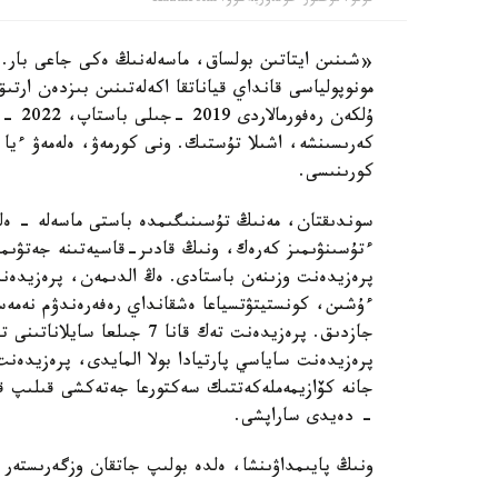
«شىنىن ايتاتىن بولساق، ماسەلەنىڭ ەكى جاعى بار. 
مونوپولياسى قانداي قياناتقا اكەلەتىنىن بىزدەن ارت
ۇلكەن
كەرىسىنشە، اشىلا تۇستىك. ونى كورمەۋ، ەلەمەۋ ءيا 
كورىنىسى.
سوندىقتان، مەنىڭ تۇسىنىگىمدە باستى ماسەلە - ەل
ءتۇسىنۋىمىز كەرەك، ونىڭ قادىر-قاسيەتىنە جەتۋىمى
پرەزيدەنت وزىنەن باستادى. ەڭ الدىمەن، پرەزيدەنت
ءۇشىن، كونستيتۋتسياعا ەشقانداي رەفەرەندۋم نەمەسە 
جازدىق. پرەزيدەنت تەك قانا
پرەزيدەنت ساياسي پارتيادا بولا المايدى، پرەزيدەنت
جانە كۆازيمەملەكەتتىك سەكتورعا جەتەكشى قىلىپ قو
- دەيدى ساراپشى.
ونىڭ پايىمداۋىنشا، ەلدە بولىپ جاتقان وزگەرىستەر قو