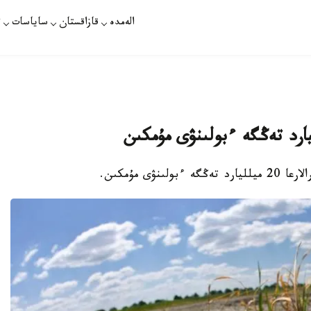
الەمدە
قازاقستان
ساياسات
ت
ۋى مۇمكىن.