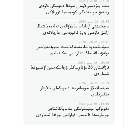
16:05, 06 تامىز 2026
ەلدە ينۆەستورلارمەن سوتقا دەيىنگى داۋدى
رەتتەۋ جونىندەگى كوميسسيا قۇرىلادى
23:34, 05 تامىز 2026
«جەتىنشى ارنادا» سايلاۋالدى تەلەدەباتتىڭ
ارالىق داۋىس بەرۋ ناتيجەسى جاريالاندى
20:11, 05 تامىز 2026
ستۋدەنتتەردىڭ مەملەكەتتىك ستيپەندياسىن
تولەۋدىڭ جاڭا ءتارتىبى بەكىتىلدى
19:46, 05 تامىز 2026
قازاقستان 26 مۇناي-گاز ۋچاسكەسىن اۋكسيونعا
شىعارادى
18:09, 05 تامىز 2026
بەينەباقىلاۋ جۇيەلەرىنە ءبىرىڭعاي تالاپتار
ەنگىزىلدى
16:10, 05 تامىز 2026
ەكولوگيا مينيسترلىگى ىلە-بالقاشتاعى
جولبارىسقا قاتىستى اقپاراتتى جوققا شىعاردى