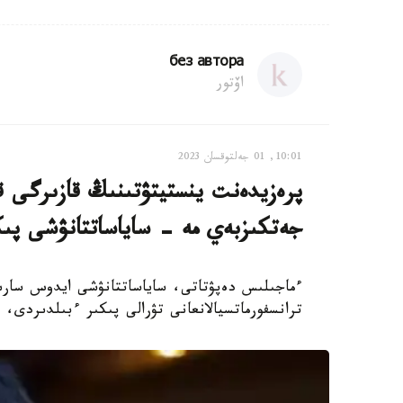
без автора
اۆتور
10:01, 01 جەلتوقسان 2023
پرەزيدەنت ينستيتۋتىنىڭ قازىرگى ق
جەتكىزبەي مە - ساياساتتانۋشى پى
ءماجىلىس دەپۋتاتى، ساياساتتانۋشى ايدوس سارىم
ترانسفورماتسيالانعانى تۋرالى پىكىر ءبىلدىردى، دەپ حاب