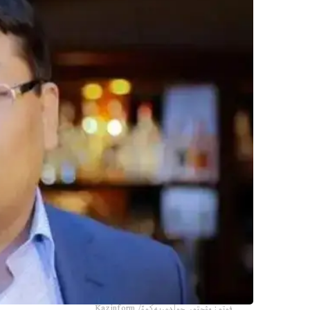
فوتو: مۋحتور حولدوربەكوۆ/ Kazinform