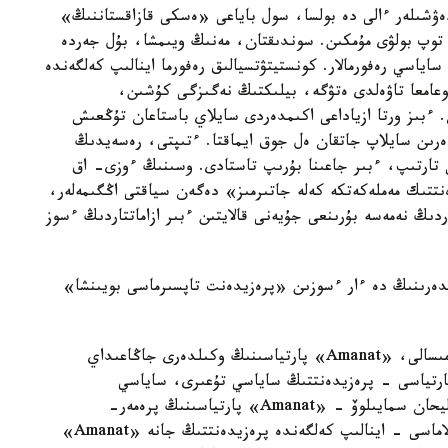
ەۋشىلەر ءالى دە بولسا، سول باياعى «ەسكى قازاقستاننىڭ»
 توپ بولۋى مۇمكىن. سوندىقتان، مەنىڭ ويىمشا، بۇل جەردە
ساياسي رەفورمالار. كونستيتۋتسيالىق رەفورما اينالىپ كەلگەندە
قوعامعا تاۋەلدى ەتۋگە، بيلىكتىڭ نەگىزگى كۇشىن،
. ءبىز ورتا ازياداعى اكىمدەردى سايلاي باستاعان تۇڭعىش
دەرىن سايلاپ جاتقان ەل جوق ايماقتا. ءتىپتى، رەسەيدىڭ
س تارتىپ، ءبىر جاعىنا بۇرىپ تاستادى. وسىنىڭ ءوزى- اق
تتىك مەملەكەتكە كەلە جاتىرمىز» دەگەن سياقتى اڭگىمەلەر،
ردىڭ نەمەسە بۇرىنعى جۇيەنى قالايتىن ءبىر ازاماتتاردىڭ ءسوز
لدەرىنىڭ دە ءار ءسوزىن «پرەزيدەنت تاپسىرماسى بويىنشا»
«بۇل جەردە ماسەلەنى ەكىگە ءبولۋ كەرەك سياقتى. مىسالى، «Amanat» پارتياسىنىڭ وكىلدەرى جاڭاعىداي
ى ايتسا، ول زاڭدى. ويتكەنى، «Amanat» پارتياسى - پرەزيدەنتتىڭ ساياسي تۇعىرى، ساياسي
قولداۋشىسى بولىپ وتىرعان پارتيا. ءبىز ۇسىنعان ءاليحان سمايىلوۆ - «Amanat» پارتياسىنىڭ پرەمەر-
ءمينيسترى. ۇكىمەتتىڭ ىسكە اسىرىپ جاتقان باعدارلاماسى - اينالىپ كەلگەندە پرەزيدەنتتىڭ جانە «Amanat»