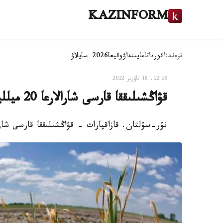
KAZINFORM
ترەند:
اقوردا
تاعايىنداۋ
وقيعا
2026-سايلاۋ
12:18, 18 ناۋرىز 2022
قۋاڭشىلىققا قارسى شارالارعا 20 ميلليارد تەڭگە ءبولىنۋى مۇمكىن
نۇر-سۇلتان. قازاقپارات - قۋاڭشىلىققا قارسى شارالارعا 20 ميلليارد تەڭگە ءبولىن