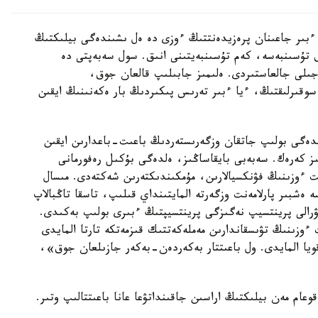
ءبىر جاعىنان پرەزيدەنتتىڭ ءوزى دە ەل ىشىندەگى بيلىكتىڭ
ىق تۇسىنبەسە، كەم تۇسىنبەيتىنى انىق. سول سەبەپتى دە
 رەفورمالاردى 2019 -جىلى باستاپ، 2022 -جىلى جالعاستىردى. ەلىمىز جابىلىپ قالعان جوق،
سوقىرلىقتىڭ، ءيا ءبىر تەرىس پىكىردىڭ بار ەكەنىنىڭ ايقىن
دەگى بولىپ جاتقان وزگەرىستەردىڭ باعىت-باعدارىن ايقىن
ز كەرەك. سەبەبى بايقاساڭىز، ەلدەگى بۇكىل رەفورمانى
 ءوزىنىڭ فۋنكسيالارىن، مۇمكىندىكتەرىن شەكتەدى. مىسال
ەشبىر پارلامەنت وزگەرتە المايتىنداي قىلىپ، تاسقا تاڭبالاپ
 7 جىلعا سايلاناتىنى تۋرالى پرينتسيپ نەگىزگى پرينتسيپتىڭ ءبىرى بولىپ بەكىدى.
 ءوزىنىڭ تۋىسقاندارىن مەملەكەتتىك قىزمەتكە تارتا المايدى
يا المايدى. ول باعىتتار بەكەردەن-بەكەر جازىلعان جوق»،
عام مەن بيلىكتىڭ اراسىن جاقىنداتۋعا عانا باعىتتالىپ وتىر.