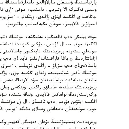
پارتياسىنىڭ ۇسىنعان سايلاۋالدى باعدارلاماسىنىڭ ى
وسىنى نەگىزگە الا وتىرىپ، دامىتىپ، سونى ءارى قا
جاڭاعىداي اڭگىمە ايتۋى زاڭدى. ويتكەنى، ءبىز پرە
اسىرلۋىن قالايمىز، سوعان ەڭبەكتەنىپ جاتىرمىز.
سوت بيلىگى دەپ قالدىڭىز، مەنىڭشە، سوتتىڭ ەشبى
اڭگىمە جوق. مىسال ءۇشىن، بۇگىن كەزىندە ادىلەتسىز
سونداي ىستەردە پرەزيدەنتكە دايەكسوز جاسالاتىنى 
ازاماتتاردىڭ «جاڭا قازاقستاندارىڭىز قايدا؟» دەپ پ
باستالادى؟» دەپ سۇراۋ - زاڭدى قۇبىلىس. ءبىراق 
سوتتىڭ ناقتى شەشىمىندە ونداي اڭگىمە جوق. بۇگىن
جاتقان مەملەكەت بولعاندىقتان سۋديالاردىڭ ەمەس، س
پرەزيدەنتكە سىلتەمە جاساۋى زاڭدى. ويتكەنى وعان
وزگەرىستەردىڭ بولعانىن قالايدى. ونىڭ ىشىندە سۋديال
اڭگىمە ايتۋىن دۇرىس دەپ تانىساق، ال ول سوتتىڭ 
جوق. سوندىقتان ماسەلەنى وسىلاي ەكىگە ءبولىپ ق
پرەزيدەنت ينستيتۋتىنىڭ بۇعان دەيىنگى كەيبىر وكىلە