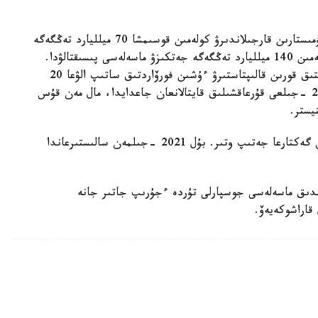
«سونىمەن قاتار كوكتەمگى دالا جانە ەگىن جيناۋ جۇمىستارىن قارجىلاندىرۋ كولەمىن قوسىمشا 70 ميلليارد تەڭگەگە
ۇلعايتىپ، بيۋدجەتتىك كرەديت بەرۋدىڭ جالپى كولەمىن 140 ميلليارد تەڭگەگە جەتكىزۋ ماسەلەسى پىسىقتالۋدا.
بۇدان باسقا، 200 مىڭ توننا كولەمىندە جەمدىك استىق قورىن قالىپتاستىرۋ ءۇشىن فورۆاردتىق ساتىپ الۋعا 20
ميلليارد تەڭگە ءبولۋ ماسەلەسى پىسىقتالۋدا، ول 2021 -جىلعى قۇرعاقشىلىق قايتالانعان جاعدايدا، مال مەن قۇس
يستر.
ايتۋىنشا، بيىلعى جالپى ەگىس كولەمى 23,1 ميلليون گەكتارعا جەتىپ وتىر. بۇل 2021 -جىلمەن سالىستىرعاندا
ىندىق ماسەلەسى جوسپارلى تۇردە ءجۇرىپ جاتىر جانە
قاراشوكەيەۆ.