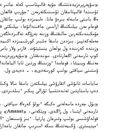
«سۋپەرپرەزيدەنتتىك جۇيە قالىپتاسىپ كەلە جاتىر د
تۇسىندا قالىپتاسقان تۇسىنىكتەرمەن ءجۇرىپ قالعان
ەڭ باستى ماسەلە بىرەۋ عانا. ەلىمىزدە بولىپ جاتقان 
قوعام مەن بيلىكتىڭ اراسىن جاقىنداتۋعا، بيلىكتى 
مۇمكىندىكتەرىن حالىقتىڭ وزىنە بەرۋگە نەگىزدەلگەن
مەملەكەتپىز. بىزدەن باسقا ەشبىر كورشىمىزدە اكىم
وزىندە كەزىندە ول بولعان ينستيتۋت. قازىر ولار با
كوپ نارسەنى اڭعارتادى. سوندىقتان «سۋپەرپرەزيدەن
مەنىڭ ويىمشا، قوعامدا ءوزىنىڭ ورنىن تابا الماعاندا
ۇستىنى سياقتى بولىپ كورىنەدى»، - دەيدى ول.
ساياسات تانۋشى اتقارۋشى بيلىكتەن باسقا سالا وكى
دەپ باستايتىن تەندەنتسيا تۋرالى پىكىر ءبىلدىردى.
نارسەن