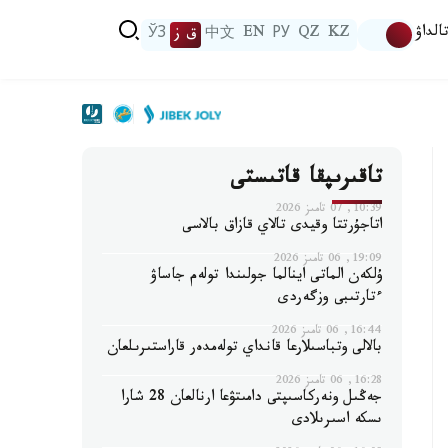
الداۋ
KZ
QZ
РУ
EN
中文
ق ز
ЎЗ
تاقىرىپقا قاتىستى
10:39, 07 تامىز 2026
اتاجۇرتتا وقيدى تالاي قازاق بالاسى
19:09, 06 تامىز 2026
ۇلكەن الماتى اينالما جولىندا تولەم جاساۋ
ءتارتىبى وزگەردى
16:44, 06 تامىز 2026
بالالى وتباسىلارعا قانداي تولەمدەر قاراستىرىلعان
16:28, 06 تامىز 2026
جەڭىل ونەركاسىپتى دامىتۋعا ارنالعان 28 شارا
ىسكە اسىرىلادى