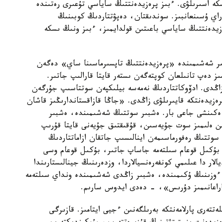
سكە اسىرىلۋى. ءبىز پرەزيدەنتتىڭ ساياسي تۇعىرى رەتىندە
راي ۇسىنعانبىز. سوندىقتان، دەپۋتتاردىڭ كوبىنىڭ
زيدەنتتىڭ ساياسي باعىتىن قولدايمىز، ءبىز ونىڭ ىسكە
ر شەشىمىندە «پرەزيدەنتتىڭ تاپسىرماسىنا ساي» دەگەن
 دەپ تانىلعان كوپتەگەن ىستەر قايتا قارالىپ جاتىر.
زاڭدى. ادۆوكاتتاردىڭ نەمەسە بيلىكپەن سوتتاسىپ جۇرگەن
رەزيدەنتكە قايىرىلۋى زاڭدى. «جاڭا قازاقستاندارىڭىز قاشان
ەكىنشى جاعى بار. ەشبىر سوتتىڭ شەشىمىندە، ەشبىر
 ەلىمىز سوت جۇيەسىن، قۇقىقتىق جۇيەنى قايتا قۇرىپ
وتتىڭ رەفورماسىمەن اينالىسىپ جاتقان ازاماتتاردىڭ
 بۇكىل قوعام سىلتەمە جاساپ جاتىر، بۇكىل قوعام وسى
ار دا عىلىمي كونفەرەنسيالاردا، وزدەرىنىڭ جينالىستارىندا
ءوزىنىڭ ۇكىمىندە، ەشبىر زاڭدى شەشىمىندە ونداي سىلتەمە
اراعانىمىز دۇرىس»، - دەدى ايدوس سارىم.
تتەرى پارلامەنتكە بەرىلگەنىن ءجيى ايتامىز. قازىرگى