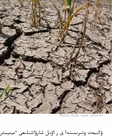
Photo from open sources
ۇكىمەت وتىرىسىندا ق ر اۋىل شارۋاشىلىعى ءمينيستر