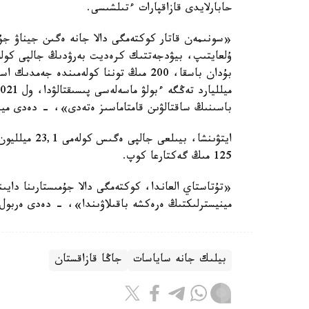
حابارلايدى قازاقپارات ءتىلشىسى.
باسىنىڭ ساقتالۋىن قامتاماسىز ەتەدى»، - دەدى مين
125 مىڭ گەكتارعا كوپ.
«تۇتاستاي العاندا، كوكتەمگى دالا جۇمىستارىنا داي
مينيسترلىكتىڭ ەرەكشە باقىلاۋىندا»، - دەدى ەربول 
بيلىك جانە ساياسات
جاڭا قازاقستان