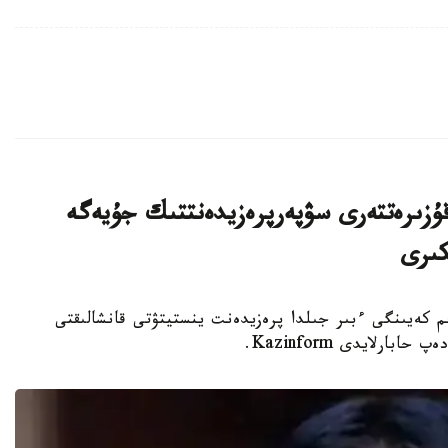
ۇزىرەتتەرى سۋپەرپرەزيدەنتتىك جۇيەگە
كىرى
 كەيىنگى ءبىر جىلدا پرەزيدەنت ينستيتۋتى قانشالىقتى
ارلايدى Kazinform.