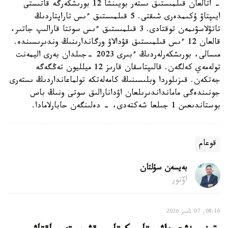
- اتالعان قىلمىستىق ىستەر بويىنشا 12 بورىشكەرگە قاتىستى
ايىپتاۋ ۇكىمدەرى شىقتى. 5 قىلمىستىق ءىس تاراپتاردىڭ
تاتۋلاسۋىمەن توقتادى. 3 قىلمىستىق ءىس سوتتا قارالىپ جاتىر،
قالعان 12 ءىس قىلمىستىق قۋدالاۋ ورگاندارىنىڭ وندىرىسىندە.
مىسالى، بورىشكەرلەردىڭ ءبىرى 2023 -جىلدان بەرى اليمەنت
تولەمەي كەلگەن. قالىپتاسقان قارىز 12 ميلليون تەڭگەگە
جەتكەن. قىزىلوردا وبلىسىنىڭ كامەلەتكە تولماعانداردىڭ ىستەرى
جونىندەگى مامانداندىرىلعان اۋدانارالىق سوتى ونىڭ باس
بوستاندىعىن 1 جىلعا شەكتەدى، - دەلىنگەن حابارلامادا.
قوعام
بەيسەن سۇلتان
اۆتور
08:16, 07 تامىز 2026