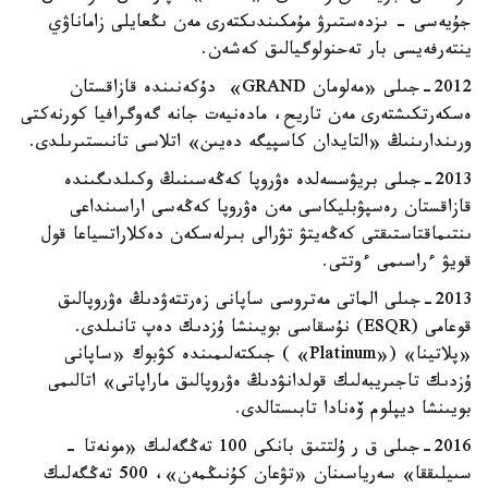
جۇيەسى - ىزدەستىرۋ مۇمكىندىكتەرى مەن ىڭعايلى زاماناۋي
ينتەرفەيسى بار تەحنولوگيالىق كەشەن.
2012-جىلى «مەلومان GRAND» دۇكەنىندە قازاقستان
ەسكەرتكىشتەرى مەن تاريح، مادەنيەت جانە گەوگرافيا كورنەكتى
ورىندارىنىڭ «التايدان كاسپيگە دەيىن» اتلاسى تانىستىرىلدى.
2013-جىلى بريۋسسەلدە ەۋروپا كەڭەسىنىڭ وكىلدىگىندە
قازاقستان رەسپۋبليكاسى مەن ەۋروپا كەڭەسى اراسىنداعى
ىنتىماقتاستىقتى كەڭەيتۋ تۋرالى بىرلەسكەن دەكلاراتسياعا قول
قويۋ ءراسىمى ءوتتى.
2013-جىلى الماتى مەتروسى ساپانى زەرتتەۋدىڭ ەۋروپالىق
قوعامى (ESQR) نۇسقاسى بويىنشا ۇزدىك دەپ تانىلدى.
«پلاتينا» («Platinum» ) جىكتەلىمىندە كۋبوك «ساپانى
ۇزدىك تاجىريبەلىك قولدانۋدىڭ ەۋروپالىق ماراپاتى» اتالىمى
بويىنشا ديپلوم ۆەنادا تابىستالدى.
2016-جىلى ق ر ۇلتتىق بانكى 100 تەڭگەلىك «مونەتا -
سىيلىققا» سەرياسىنان «تۋعان كۇنىڭمەن»، 500 تەڭگەلىك