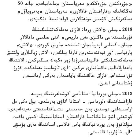
«جۇرەكتەن جۇرەككە» سەرياسىنان «ماحاببات» جانە 50
تەڭگەلىك «قازاقستان قالالارى» سەرياسىنان «پەتروپاۆل»
ەسكەرتكىش كۇمىس مونەتالارىن قولدانىسقا ەنگىزدى.
2018-جىلى «الاش وردا: قازاق مەملەكەتتىلىگىنىڭ
قۇرىلىمىنداعى ماڭىزى مەن تاريحى» اتتى عىلىمي ماقالالار
جيناق-كىتابى ازەربايجان تىلىندە جارىق كوردى. «الاش»
پارتياسى ءوز نيەتتەستەرىن تارتا بىلگەن، الاش زيالىلارى ۇلتتىق
مەملەكەتتىلىكتى قالىپتاستىرۋدا زور ەڭبەك سىڭىرگەن. الاشتىڭ
باعدارلامالىق ماقساتتارى ەركىن ءارى تاۋەلسىز مەملەكەت قۇرۋ
تۋراسىنداعى قازاق حالقىنىڭ باياعىدان بەرگى ارمانىمەن
ۇشتاسقانى ايقىن.
2018-جىلى يوردانيا استاناسى كوشەلەرىنىڭ بىرىنە
قازاقستاننىڭ ەلورداسى - استانا اتاۋى بەرىلدى. بۇل ەكى ەل
اراسىنداعى دوستىق پەن جەمىستى ىنتىماقتاستىقتى بەينەلەيدى.
كوشەنى اشۋ سالتاناتىنا قازاقستان استاناسىنىڭ اكىمى باقىت
سۇلتانوۆ پەن يوردانيانىڭ باس قالاسى امماننىڭ مەرى يۋسۋف
ءال-شاۋاريبا قاتىستى.