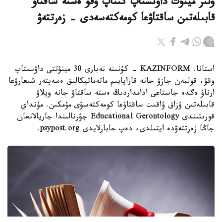
وتىز مينۋت داۋىستاپ كىتاپ وقۋ ەستە ساقتاۋ
قابىلەتىن ساقتاۋعا كومەكتەسەدى - زەرتتەۋ
استانا. KAZINFORM - كۇنىنە نەبارى 30 مينۋتتى داۋىستاپ
وقۋ، قولمەن جازۋ جانە قاراپايىم ماتەماتيكالىق ەسەپتەر شىعارۋعا
ارناۋ ەگدە جاستاعى ادامداردىڭ ەستە ساقتاۋ جانە ويلاۋ
قابىلەتىن ۇزاق ۋاقىت ساقتاۋعا كومەكتەسۋى مۇمكىن. مۇنداي
قورىتىندى Educational Gerontology جۋرنالىندا جاريالانعان
جاڭا زەرتتەۋدە ايتىلدى، دەپ حابارلايدى psypost.org.