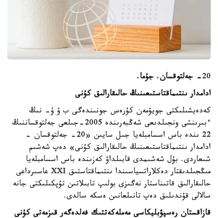
20
- جەلتوقسان. جۇما.
ادامدار ىنتىماقتاستىعىنىڭ حالىقارالىق كۇنى
كەدەيشىلىكتى جويۋمەن كۇرەس جونىندەگى ب ۇ ۇ- نىڭ
ءبىرىنشى ونجىلدىعى شەڭبەرىندە 2005-جىلعى جەلتوقساننىڭ
22 ىندە باس اسسامبلەيا جىل سايىن «20- جەلتوقسان -
ادامدار ىنتىماقتاستىعىنىڭ حالىقارالىق كۇنى» دەپ شەشىم
شىعاردى. بۇل شەشىمدى قابىلداۋ كەزىندە باس اسسامبلەيا
مىڭجىلدىقتار دەكلاراتسياسىندا ىنتىماقتاستىق XXI عاسىرداعى
حالىقارالىق قاتىناستار نەگىزى بولىپ تابىلاتىن تۇپكىلىكتى جانە
سالالى قۇندىلىق دەپ تانىلعانىن ەسكە سالدى.
قازاقستان رەسپۋبليكاسى مەملەكەتتىك فەلدەگەر قىزمەتى كۇنى