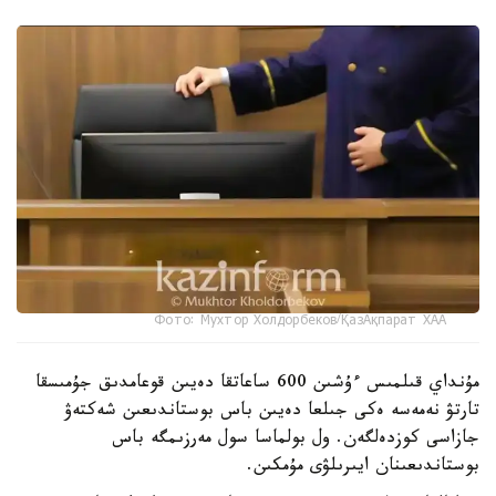
Фото: Мухтор Холдорбеков/ҚазАқпарат ХАА
مۇنداي قىلمىس ءۇشىن 600 ساعاتقا دەيىن قوعامدىق جۇمىسقا
تارتۋ نەمەسە ەكى جىلعا دەيىن باس بوستاندىعىن شەكتەۋ
جازاسى كوزدەلگەن. ول بولماسا سول مەرزىمگە باس
بوستاندىعىنان ايىرىلۋى مۇمكىن.