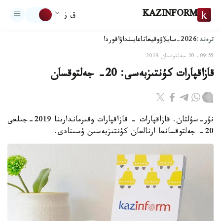
KAZINFORM
ق ز
ترەند:
2026-سايلاۋ
وقيعا
تاعايىنداۋ
اقوردا
09:55, 20 جەلتوقسان 2019
قازاقپارات كۇنتىزبەسى: 20- جەلتوقسان
نۇر-سۇلتان. قازاقپارات - قازاقپارات وقىرماندارىنا 2019-جىلعى
20- جەلتوقسانعا ارنالعان كۇنتىزبەسىن ۇسىنادى.