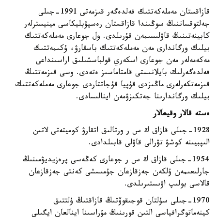
قازاقستان مەملەكەتتىك فەلدەگەر قىزمەتى 1991-جىلى
جەلتوقساننىڭ سوڭىندا قازاقستان رەسپۋبليكاسى مينيسترلەر
كابينەتىنىڭ قاۋلىسىمەن قۇرىلدى. ول جوعارى مەملەكەتتىك
بيلىك ورگاندارى مەن مەملەكەتتىك باسقارۋ، ۇكىمەتتىك
مەكەمەلەر مەن جوعارى اسكەري قولباسشىلىق اراسىنداعى
فەلدەگەرلىك بايلانىستى قامتاماسىز ەتەدى. وسى قىزمەتتىڭ
قىزمەتكەرلەرى ماڭىزدى قۇپيا قۇجاتتاردى جوعارى مەملەكەتتىك
بيلىك ورگاندارىنا جەتكىزۋمەن اينالىسادى.
ەستە قالار وقيعالار
1928-جىلى قازاق ك س ر ورتالىق اتقارۋ كوميتەتى لاتىن
الىپبيىنە كوشۋ تۋرالى قاۋلى قابىلدادى.
1954-جىلى قازاق ك س ر جوعارى كەڭەسى پرەزيديۋمىنىڭ
جارلىعىمەن ۇلكەن جەزقازعان جۇمىسشى كەنتى جەزقازعان
قالاسى بولىپ اۋىستىرىلدى.
1970-جىلى سۇلتان قوجىقوۆتىڭ قازاقتىڭ ۇلتتىق
كينەماتوگرافياسى التىن قورىنىڭ مۇراسىنا اينالعان ايگىلى