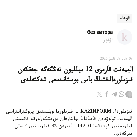
قوعام
без автора
اۆتور
09:07, 07 تامىز 2026
اليمەنت قارىزى 12 ميلليون تەڭگەگە جەتكەن
قىزىلوردالىقتىڭ باس بوستاندىعى شەكتەلدى
قىزىلوردا. KAZINFORM - قىزىلوردا وبلىستىق پروكۋراتۋراسى
اليمەنت تولەۋدەن قاساقانا جالتارعان بورىشكەرلەرگە قاتىستى
قىلمىستىق كودەكستىڭ 139-بابىمەن 32 قىلمىستىق ءىستى
تىركەدى.