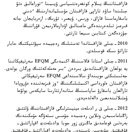
قازاقستاننىڭ يسلام كونفەرەنتسياسى ۇيىمىنا ءتوراعالىق ەتۋ
جىلىندا ساۋد تاراپى قازاقستان مۇسىلماندارىنىڭ ءدىني
باسقارماسىنا قازاق، ورىس، ۇيعىر، تۇرىك، ازەربايجان جانە
قىرعىز تىلدەرىندەگى ماعىنالىق اۋدارمالارىمەن قۇراننىڭ
جۇزدەگەن كىتابىن سىيعا تارتتى.
2010-جىلى قازاقستاندا تەستىلىك رەجيمدە سپۋتنيكتىك حابار
تاراتۋ ىسكە قوسىلدى.
2011-جىلى استانا قالاسىنىڭ اكىمدىگى EFQM سەرتيفيكاتىنا
يە بولعان قازاقستاندىق بىردەن ءبىر مەملەكەتتىك ورگان بولدى.
جەتىستىكتى مويىنداۋ سالاسىنداعى EFQM سەرتيفيكاتى
قازاقستان ەلورداسى اكىمشىلىگىنىڭ ءوز قىزمەتىندە ەۋروپادا
تارالعان باسقارۋ ساپاسىنىڭ ستاندارتتارىنا سايكەس بولۋعا
ۇمتىلاتىندىعىن دالەلدەيدى.
2012-جىلى ق ر ادىلەت مينيسترلىگى قازاقستاننىڭ ۇلتتىق
زاڭناماسىمەن ونلاين رەجىمدە جۇمىس ىستەۋگە مۇمكىندىك
بەرەتىن قوعامدىق ماڭىزى زور جوبا «ادىلەت» اقپاراتتىق-
قۇقىقتىق جۇيەسىن ۇسىندى. «ادىلەت» اقپاراتتىق-قۇقىقتىق