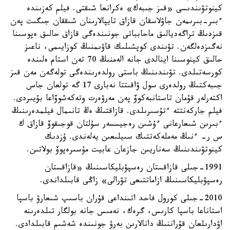
كينوتۋىندىسى «قىز جىبەك» ەكرانعا شىقتى. فيلم كەزىندە
ءبىر-بىرىمەن جاۋلاسقان قازاق تايپالارىنان شىققان جىگىت پەن
قىزدىڭ تراگەديالىق ماحابباتى جونىندەگى قازاق حالىق ەپوسىنا
نەگىزدەلگەن. تۋىندى كوپشىلىك قاۋىمنىڭ كوزايىمى، ناعىز
حالىق كينوسىنا اينالدى جانە الەمنىڭ 70 تەن استام ەلىندە
كورسەتىلدى. تۋىندىنىڭ باستى رولدەرىندەگى تولەگەن مەن قىز
جىبەكتىڭ رولدەرى سول ۋاقىتتا نەبارى 17 گە تولعان جاس
اكتەرلەر قۇمان تاستانبەكوۆ پەن مەرۋەرت وتەكەشوۆاعا بۇيىردى.
فيلم جاركەنتتە ءتۇسىرىلدى. قازاقتىڭ ەڭ تانىمال فيلمدەرىنىڭ
ءبىرىن شىعارعانى ءۇشىن رەجيسسەر سۇلتان قوجىقوۆ قازاق ك
س ر- ءنىڭ مەملەكەتتىك سىيلىعىن يەلەندى. ۇزدىك
كينوتۋىندىنىڭ سەناريىن جازعان عابيت مۇسىرەپوۆ بولاتىن.
1991-جىلى قازاقستان رەسپۋبليكاسىنىڭ «قازاقستان
رەسپۋبليكاسىنىڭ ازاماتتىعى تۋرالى» زاڭى قابىلداندى.
2010-جىلى كورول فاحد اتىنداعى قۇران باسىپ شىعارۋ باسپا
استاناعا باسپا كارىس، گرەك، نەمىس جانە بولگار تىلدەرىنە
اۋدارىلعان قۇراننىڭ دانالارىن بەرۋ جونىندە شەشىم قابىلدادى.