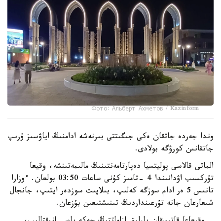
Фото: Альберт Ахметов / Kazinform
وندا جەردە جاتقان ەكى جىگىتتى بىرنەشە ادامنىڭ اياۋسىز ۇرىپ
جاتقانىن كورۋگە بولادى.
الماتى قالاسى پوليتسيا دەپارتامەنتىنىڭ مالىمەتىنشە، وقيعا
تۇركسىب اۋدانىندا 4 -تامىز كۇنى ساعات 03:50 بولعان. ءوزارا
تانىس 5 ەر ادام سوزگە كەلىپ، بىلاپىت سوزدەر ايتىپ، جانجال
شىعارعان جانە تۇرعىنداردىڭ تىنىشتىعىن بۇزعان.