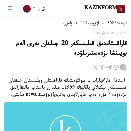
KAZINFORM
ق ز
ترەند:
2026-سايلاۋ
وقيعا
تاعايىنداۋ
اقوردا
09:46, 08 قاڭتار 2019
قازاقستاندىق قىلمىسكەر 20 جىلدان بەرى الەم
بويىنشا ىزدەستىرىلۋدە
استانا. قازاقپارات - سولتۇستىك قازاقستان وبلىسىنان شىققان
قىلمىسكەر نيكولاي پاۆليۋك 1999-جىلدان باستاپ حالىقارالىق
ىزدەۋدە ءجۇر، دەپ حابارلايدى پەتروپاۆلوۆسك.news سايتى.