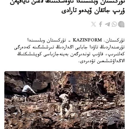
تۇركىستان وبلىسىندا تاۋەشكىنىڭ لاعىن تاياقپەن
ۇرىپ جاتقان ۆيدەو تارادى
تۇركىستان. KAZINFORM - تۇركىستان وبلىسىندا
تۇرعىنداردىڭ تاۋدا جابايى اڭداردىڭ تىرشىلىگىنە كەدەرگى
كەلتىرىپ، قاۋىپ توندىرگەن بەينەجازباسى كوپشىلىكتىڭ
الاڭداۋشىلىعىن تۋدىردى.