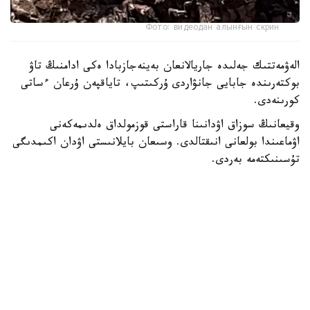
Фото: видеодан алынғын скрин
الەۋمەتتىك جەلىدە جاريالانعان بەينەجازبادا ەكى ادامنىڭ تاۋ
بوكتەرىندە جابايى جانۋاردى ۇركىتىپ، تاياقپەن ۇرعان ءساتى
كورىنەدى.
وقيعانىڭ سوزاق اۋدانىنا قاراستى قوزمولداق ەلدىمەكەنى
اۋماعىندا بولعانى انىقتالدى. وسىعان بايلانىستى اۋدان اكىمدىگى
تۇسىنىكتەمە بەردى.
— بەينەجازبادا كورسەتىلگەن مالىمەتكە سايكەس، قوزمولداق
ەلدىمەكەنىنىڭ جاسوسپىرىمدەرى تاۋ بوكتەرىندە جۇرگەن كەزدە
تاۋەشكىنىڭ لاعىنا كەزىككەن. قىزىعۋشىلىق تانىتقان
جاسوسپىرىمدەر جانۋاردى ۇستاپ كورۋگە ارەكەت جاساعان.
اتالعان جاعداي بارىسىندا تاۋ جانۋارىنا ەشقانداي زيان
كەلمەگەن، - دەلىنگەن حابارلامادا.
ۆەدومستۆو مالىمەتىنشە، قازىرگى ۋاقىتتا جاسوسپىرىمدەرمەن