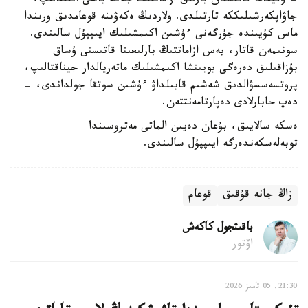
- وقيعاعا قاتىسقان بارلىق ازاماتتىڭ جەكە باسى انىقتالىپ،
جاۋاپكەرشىلىككە تارتىلدى. ولاردىڭ ەكەۋىنە قوعامدىق ورىندا
ماس كۇيىندە جۇرگەنى ءۇشىن اكىمشىلىك ايىپپۇل سالىندى.
سونىمەن قاتار، بەس ازاماتتىڭ بارلىعىنا قاتىستى ۇساق
بۇزاقىلىق دەرەگى بويىنشا اكىمشىلىك ماتەريالدار جيناقتالىپ،
پروتسەسسۋالدىق شەشىم قابىلداۋ ءۇشىن سوتقا جولداندى، -
دەپ حابارلادى دەپارتامەنتتەن.
ەسكە سالايىق، بۇعان دەيىن الماتى مەتروسىندا
توبەلەسكەندەرگە ايىپپۇل سالىندى.
زاڭ جانە قۇقىق
قوعام
باقىتجول كاكەش
اۆتور
21:30, 05 تامىز 2026