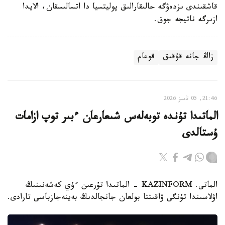
قاشقىندى ىزدەۋگە حالىقارالىق پوليتسيا دا اتسالىسقان، الايدا
ازىرگە ناتيجە جوق.
زاڭ جانە قۇقىق
قوعام
21:46, 05 تامىز 2026
الماتىدا تۇندە توبەلەس شىعارعان ءبىر توپ ازامات
ۇستالدى
الماتى. KAZINFORM - الماتىدا تۇرعىن ءۇي كەشەنىنىڭ
اۋلاسىندا تۇنگى ۋاقىتتا بولعان جانجالدىڭ بەينەجازباسى تارادى.