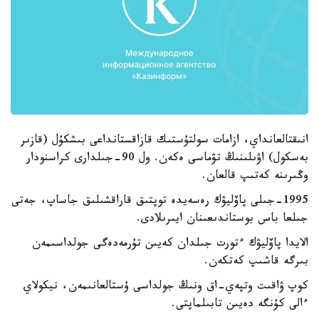
انىقتالعانداي، ازامات سولتۇستىك قازاقستانداعى بىشكۇل (قازىر
بەسكول) اۋىلىنىڭ تۋماسى ەكەن. ول 90-جىلدارى كراسنودار
وڭىرىنە كەتىپ قالعان.
1995-جىلى پاۆليۋك رەسەيدە توپتىق قاراقشىلىق جاساپ، جەتى
جىلعا باس بوستاندىعىنان ايىرىلادى.
الايدا پاۆليۋك ءتورت جىلدان كەيىن تۇرمەدەگى جولداسىمەن
بىرگە قاشىپ كەتكەن.
كوپ ۋاقىت وتپەي-اق ونىڭ جولداسى ۇستالعانىمەن، نيكولاي
ءالى كۇنگە دەيىن تابىلماپتى.