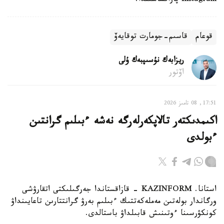
Instagram پاراقشاسىندا.
قوعام
قاسىم-جومارت توقايەۆ
ريزابەك نۇسىپبەك ۇلى
اۆتور
17:51, 08 تامىز 2026
اكىمدىكتەر تالاپكەرلەرگە نەشە ءبىلىم گرانتىن
ءبولدى
استانا. KAZINFORM - قازاقستاندا جەرگىلىكتى اتقارۋشى
ورگاندار بولەتىن مەملەكەتتىك ءبىلىم بەرۋ گرانتتارىن تاعايىنداۋ
كونكۋرسىنا ءوتىنىش قابىلداۋ باستالدى.