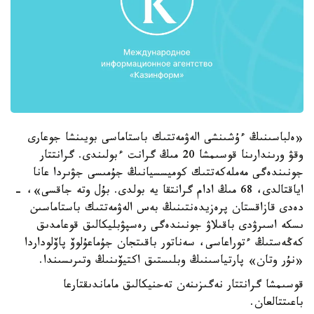
«ەلباسىنىڭ ءۇشىنشى الەۋمەتتىك باستاماسى بويىنشا جوعارى
وقۋ ورىندارىنا قوسىمشا 20 مىڭ گرانت ءبولىندى. گرانتتار
جونىندەگى مەملەكەتتىك كوميسسيانىڭ جۇمىسى جۋىردا عانا
اياقتالدى، 68 مىڭ ادام گرانتقا يە بولدى. بۇل وتە جاقسى»، -
دەدى قازاقستان پرەزيدەنتىنىڭ بەس الەۋمەتتىك باستاماسىن
ىسكە اسىرۋدى باقىلاۋ جونىندەگى رەسپۋبليكالىق قوعامدىق
كەڭەستىڭ ءتوراعاسى، سەناتور باقىتجان جۇماعۇلوۆ پاۆلوداردا
«نۇر وتان» پارتياسىنىڭ وبلىستىق اكتيۆىنىڭ وتىرىسىندا.
قوسىمشا گرانتتار نەگىزىنەن تەحنيكالىق ماماندىقتارعا
باعىتتالعان.