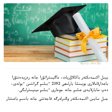
Фото: Gov.kz
بيىل اكىمدىكتەر باكالاۆريات، ماگيستراتۋرا جانە رەزيدەنتۋرا
باعدارلامالارى بويىنشا بارلىعى 2392 ءبىلىم گرانتىن ءبولدى،
دەپ حابارلايدى عىلىم جانە جوعارى ءبىلىم مينيسترلىگى.
جىل سايىن اكىمدىكتەر وڭىرلەرگە قاجەتتى جانە باسىم باعىتتار
بويىنشا مامانداردى ماقساتتى دايارلاۋ ءۇشىن ءبىلىم بەرۋ
گرانتتارىن ۇسىنادى.