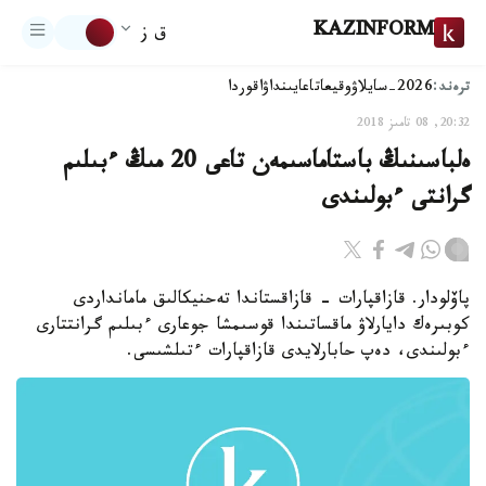
KAZINFORM
ق ز
ترەند:
2026-سايلاۋ
وقيعا
تاعايىنداۋ
اقوردا
20:32, 08 تامىز 2018
ەلباسىنىڭ باستاماسىمەن تاعى 20 مىڭ ءبىلىم
گرانتى ءبولىندى
پاۆلودار. قازاقپارات - قازاقستاندا تەحنيكالىق مامانداردى
كوبىرەك دايارلاۋ ماقساتىندا قوسىمشا جوعارى ءبىلىم گرانتتارى
ءبولىندى، دەپ حابارلايدى قازاقپارات ءتىلشىسى.