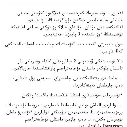
اقجان - وتە سيرەك كەزدەسەتىن قىلاڭبوز ءتۇستى جىلقى.
عاناتلى جانە تابىس دەگەن تۇرىكمەننىڭ تازا قاندى
اقالتەكەسىنەن تۋعان. مۇنداي قىلاڭبوز تۇكتى جىلقى اقالتەكە
تۇقىمىنىڭ ءوز ىشىندە 3 پايىزعا جەتپەيدى.
سول سەبەپتى الەمدە دە، الەۋمەتتىك جەلىدە دە اقجاننىڭ داڭقى
كەڭ تارادى.
دالا توسىندەگى ۆيدەونى 2 ميلليوننان استام وقىرمانى بار
تانىمال بلوگەر داستان مۇحامەتراحىم پاراقشاسىندا جاريالادى.
- جاساندى ينتەللەكتىدەن جاقسىراق. سەبەبى بۇل شىنايى، -
دەپ جازىلعان بەينەكادردا.
ءتۇسىرىلىم جۇمىستارى استانا قالاسىنىڭ ماڭىندا وتكەن.
- تۇلپاردى العاش بولىپ تابيعاتقا شىعارىپ، درونعا تۇسىردىك.
پرەزيدەنتىمىزدىڭ سەنىمىمەن سۇيىكتى تۇلپارىن ءتۇسىرۋ ماعان
بۇيىرعان ەكەن، - دەپ جازدى داستان مۇحامەتراحىم