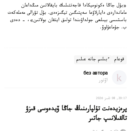
«بۇل جاڭا ەكونوميكادا قاجەتتىلىك بايقالاتىن مىڭداعان
مامانداردى دايارلاۋعا سەپتىگىن تيگىزەدى. بۇل تۋرالى مەملەكەت
باسشىسى بيىلعى جولداۋىندا تولىق ايتقان بولاتىن»، - دەدى
ب. جۇماعۇلوۆ.
قوعام
ءبىلىم جانە عىلىم
без автора
اۆتور
20:17, 08 تامىز 2026
پرەزيدەنت تۇلپارىنىڭ جاڭا ۆيدەوسى قىزۋ
تالقىلانىپ جاتىر