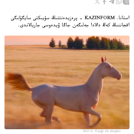
استانا. KAZINFORM - پرەزيدەنتتىڭ سۇيىكتى سايگۇلىگى
اقجاننىڭ كەڭ دالادا جەلىگەن جاڭا ۆيدەوسى جاريالاندى.
Фото: Кадр из видео