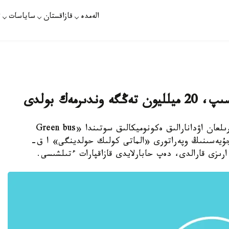
الەمدە
قازاقستان
ساياسات
ت
ىرمەك بولدى
الماتى. قازاقپارات - الماتى قالاسىنىڭ مامانداندىرىلعان اۋدانارالىق ەكونوميكالىق سوتىندا «Green bus
ەم جۇيەسىنىڭ وپەراتورى «الماتى كولىك حولدينگى» ا ق-