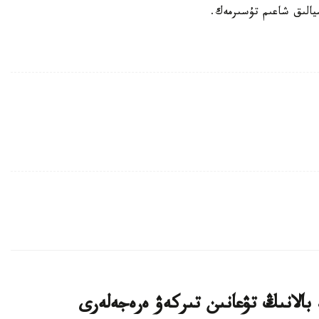
يالىق شاعىم تۇسىرمەك.
 بالانىڭ تۋعانىن تىركەۋ ەرەجەلەرى