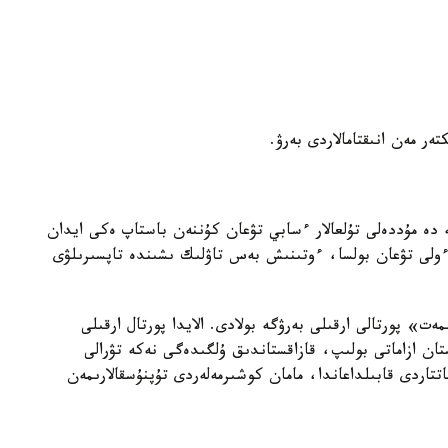
كتەر مەن انىقتامالاردى بەرۋ.
 دە مۇددەلى تۇلعالار ءسابي تۋعان كۇننەن باستاپ ەكى ايدان
لى تۋعان بولسا، ءوتىنىش بەس تاۋلىك ىشىندە تاپسىرىلۋى
ت» پورتالى ارقىلى بەرۋگە بولادى. الايدا پورتال ارقىلى
ان ازاماتى بولىپ، قازاقستاندىق ۇلگىدەگى نەكە تۋرالى
تتاردى قابىلداعاندا، مامان كوشىرمەلەردى تۇپنۇسقالارىمەن