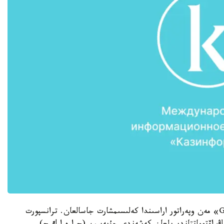
ءىس ماتەريالدارىنا سايكەس، «Green bus company» مەن وپەراتور اراسىندا كەلىسىمشارت جاسالعان. ترانسپورت