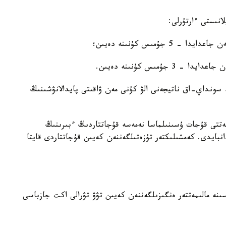
انىستى ءارتۇرلى:
جۇمىس كۇنىنە دەيىن؛
ۇمىس كۇنىنە دەيىن.
سونداي-اق ناتيجەنى الۋ كۇنى مەن ۋاقىتى پايدالانۋشىنىڭ
جەتتى قۇجات ۇسىنىلماسا نەمەسە قۇجاتتاردىڭ ءبىرىنىڭ
بايدى. كەمشىلىكتەر تۇزەتىلگەننەن كەيىن قۇجاتتاردى قايتا
سىنە مالىمەتتەر ەنگىزىلگەننەن كەيىن تۋۋ تۋرالى اكت جازباسى