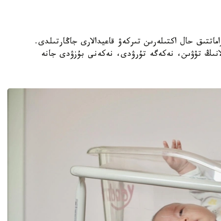
ەتتەردە ازاماتتىق حال اكتىلەرىن تىركەۋ قاعيدالارى جاڭارتىلدى.
بالانىڭ تۋۋىن، نەكەگە تۇرۋدى، نەكەنى بۇزۋدى جانە