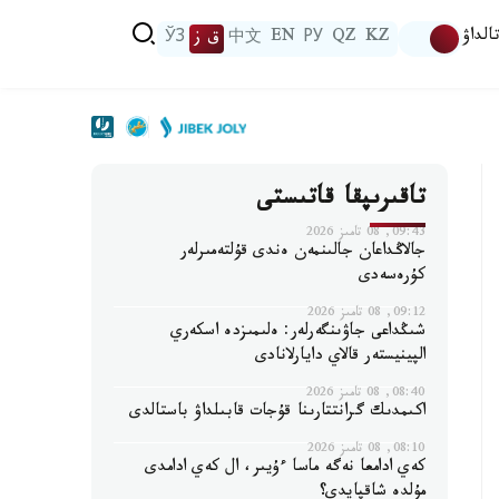
الداۋ
KZ
QZ
РУ
EN
中文
ق ز
ЎЗ
تاقىرىپقا قاتىستى
09:43, 08 تامىز 2026
جالاڭداعان جالىنمەن ەندى قۇلتەمىرلەر
كۇرەسەدى
09:12, 08 تامىز 2026
شىڭداعى جاۋىنگەرلەر: ەلىمىزدە اسكەري
الپينيستەر قالاي دايارلانادى
08:40, 08 تامىز 2026
اكىمدىك گرانتتارىنا قۇجات قابىلداۋ باستالدى
08:10, 08 تامىز 2026
كەي ادامعا نەگە ماسا ءۇيىر، ال كەي ادامدى
مۇلدە شاقپايدى؟