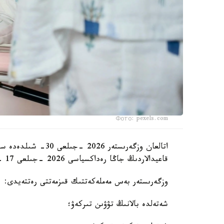
Фото: pexels.com
اتالعان وزگەرىستەر 6
قاعيدالاردىڭ جاڭا رەداكسياسى 2026 -جىلعى 17 -تامىزدان باستاپ كۇشىنە ەنەدى.
وزگەرىستەر بەس مەملەكەتتىك قىزمەتتى رەتتەيدى:
شەتەلدە بالانىڭ تۋۋىن تىركەۋ؛