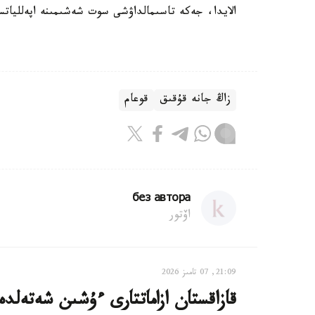
الايدا، جەكە تاسىمالداۋشى سوت شەشىمىنە اپەللياتس
زاڭ جانە قۇقىق
قوعام
без автора
اۆتور
21:09, 07 تامىز 2026
قازاقستان ازاماتتارى ءۇشىن شەتەلدە