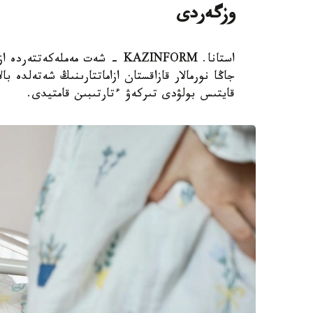
وزگەردى
استانا. KAZINFORM - شەت مەملەك
جاڭا نورمالار قازاقستان ازاماتتارىنىڭ شەتەلدە 
قايتىس بولۋدى تىركەۋ ءتارتىبىن قامتيدى.