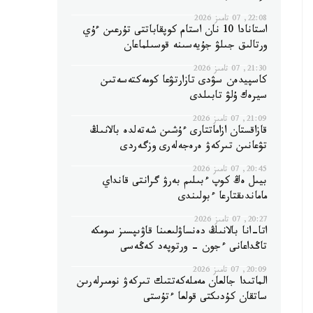
22:08, 07 تامىز 2026
استانادا 10 نان استام كوپقاباتتى تۇرعىن ءۇي
ورتالىق جىلۋ جۇيەسىنە قوسىلماعان
21:30, 07 تامىز 2026
كاسپيدەن سۋدى تازارتۋعا كومەكتەسەتىن
سيرەك ۇلۋ تابىلدى
21:09, 07 تامىز 2026
قازاقستان ازاماتتارى ءۇشىن شەتەلدە بالانىڭ
تۋعانىن تىركەۋ ەرەجەلەرى وزگەردى
20:45, 07 تامىز 2026
بيىل ەڭ كوپ ءبىلىم بەرۋ گرانتى قانداي
ماماندىقتارعا ءبولىندى
20:27, 07 تامىز 2026
اتا-انا بالانىڭ دەنساۋلىعىنا قاۋىپسىز سومكە
تاڭداعانى ءجون - ورتوپەد كەڭەسى
20:09, 07 تامىز 2026
الماتىدا جالعان مەملەكەتتىك تىركەۋ نومىرلەرىن
ساتقان كۇدىكتى قولعا ءتۇستى