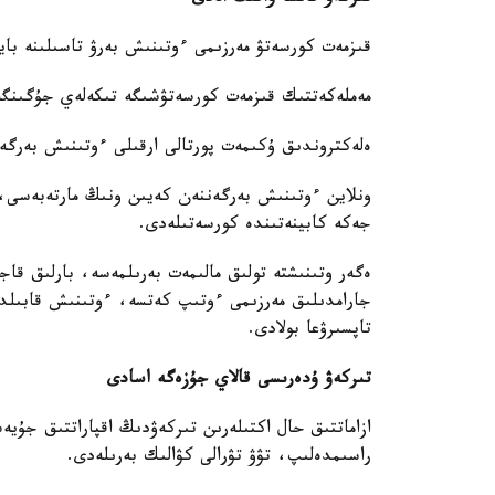
قىزمەت كورسەتۋ مەرزىمى ءوتىنىش بەرۋ تاسىلىنە بايل
مەملەكەتتىك قىزمەت كورسەتۋشىگە تىكەلەي جۇگىنگەن جاعدايدا - 5 
ەلەكتروندىق ۇكىمەت پورتالى ارقىلى ءوتىنىش بەرگەن جاعدايدا - 3 ج
ونلاين ءوتىنىش بەرگەننەن كەيىن ونىڭ مارتەبەسى، 
جەكە كابينەتىندە كورسەتىلەدى.
ەگەر وتىنىشتە تولىق مالىمەت بەرىلمەسە، بارلىق قا
جارامدىلىق مەرزىمى ءوتىپ كەتسە، ءوتىنىش قابىلدان
تاپسىرۋعا بولادى.
تىركەۋ ۇدەرىسى قالاي جۇزەگە اسادى
ازاماتتىق حال اكتىلەرىن تىركەۋدىڭ اقپاراتتىق جۇيە
راسىمدەلىپ، تۋۋ تۋرالى كۋالىك بەرىلەدى.