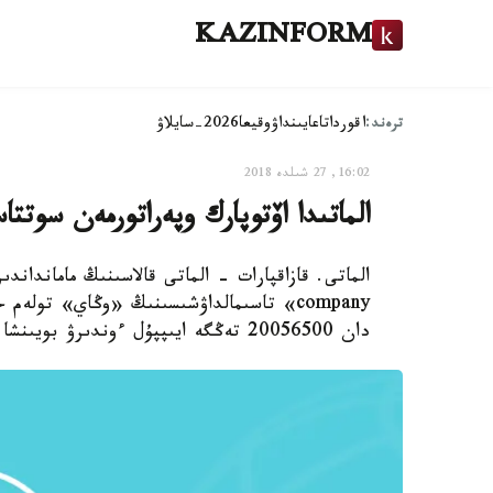
KAZINFORM
ترەند:
اقوردا
تاعايىنداۋ
وقيعا
2026-سايلاۋ
16:02, 27 شىلدە 2018
الماتىدا اۆتوپارك وپەراتورمەن سوتتاسىپ، 20 ميلليون تەڭگە وند
company» تاسىمالداۋشىسىنىڭ «وڭاي» تول
دان 20056500 تەڭگە ايىپپۇل ءوندىرۋ بويىنشا ارىزى قارالدى، دەپ حابارلايدى قازاقپارات ءتىلشىسى.