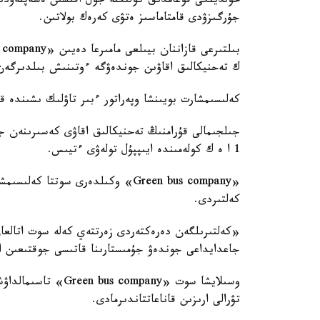
حولدينگى قوعامدىق كولىكتە جول اقىسىن ەسەپتەۋدى
جۇرگىزۋدى قامتاماسىز ەتۋى كەرەك بولاتىن.
ك تەحنيكالىق اقاۋىن جوندەۋگە ءوتىنىش بىلدىرگەن
كەلىسىمشارت بويىنشا وپەراتور ءبىر تاۋلىك ىشىندە 
جىلجىمالى قۇرامنىڭ تەحنيكالىق اقاۋى كەسىرىنەن جۇ
1 ا ە ك كولەمىندە ايىپپۇل تولەۋى ءتيىس.
«Green bus company» وكىلدەرى سوتتا
كەلتىردى.
«كەلتىرىلگەن دەرەكتەردى زەرتتەي كەلە سوت اتالعان ح
جاعدايداعى جوندەۋ جۇمىستارىنا قاتىسى جوقتىعىن ا
وسىلايشا سوت «mpany
تۋرالى ارىزىن قاناعاتتاندىرمادى.