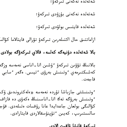
شەتەلدە نەكەنى تىركەۋ؛
شەتەلدە نەكەنى بۇزۋدى تىركەۋ؛
شەتەلدە قايتىس بولۋدى تىركەۋ؛
ازاماتتىق حال اكتىلەرىن تىركەۋ تۋرالى قايتالاما كۋالى
بالا شەتەلدە دۇنيەگە كەلسە، قالاي تىركەۋگە بولادى
بالانىڭ تۋۋىن تىركەۋ ءۇشىن اتا-اناسى نەمەسە وزگە
كەشىكتىرمەي ءوتىنىش بەرۋى ءتيىس. ەگەر ءسابي ءو
قاجەت.
ءوتىنىشتى جازباشا تۇردە نەمەسە «ەلەكتروندىق ۇكىمە
ءوتىنىش بەرۋگە تەك اتا-اناسىنىڭ ەكەۋى دە قازاقست
كۋالىگى بولعان جاعدايدا عانا رۇقسات ەتىلەدى. قۇجا
سالىستىرىپ، كەيىن ءتۇپنۇسقالاردى قايتارادى.
تىركەۋ قانشا ۋاقىت الادى