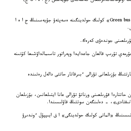
ڭ اۆتوماتتاندىرىلعان كەشەندى جۇيەسىن (ج ا ە ا ك ج)
بىلتىرعى قازاننان بيىلعى مامىرعا دەيىن «Green bus company» كولىك حولدينگىنە ەسەپتەۋ جۇيەسىنىڭ ج ا ە ا
.
قۇرىلعىنى جوندەۋى كەرەك.
رمەي تۇرىپ قالعان جاعدايدا وپەراتور تاسىمالداۋشىعا كۇنىنە
 كەلىسىمشارتتىڭ بۇزىلعانى تۋرالى ءبىرقاتار حاتتى دالەل رەتىندە
اتتاردا قۇرىلعىنى ورناتۋ تۋرالى عانا ايتىلعانىن، بۇزىلعان
نىقتادى»، - دەلىنگەن سوتتىڭ قاۋلىسىندا.
Green bus co» تاسىمالداۋشىسىنىڭ «الماتى كولىك حولدينگى» ا ق ايىپپۇل ءوندىرۋ