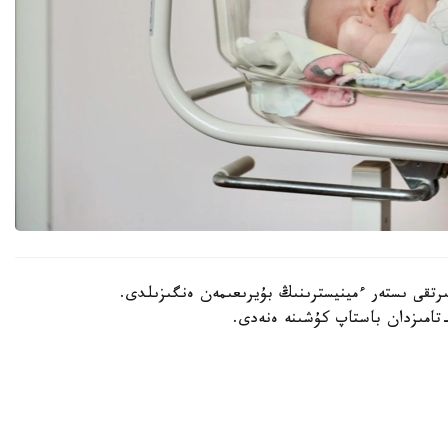
202 -جىلعى 30- شىلدەدە سىرتقى ىستەر ءمينيسترىنىڭ بۇيرىعىمەن ەنگىزىلدى.