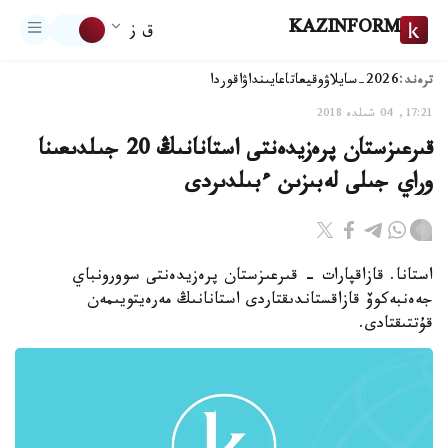
KAZINFORM
ق ز
ترەند:
2026-سايلاۋ
وقيعا
تاعايىنداۋ
اقوردا
17:21, 04 شىلدە 2018
قىرعىزستان پرەزيدەنتى استانانىڭ 20 جىلدىعىنا
وراي جىلى لەبىزىن ءبىلدىردى
استانا. قازاقپارات - قىرعىزستان پرەزيدەنتى سوورونباي
جەەنبەكوۆ قازاقستاندىقتاردى استانانىڭ مەرەيتويىمەن
قۇتتىقتادى.