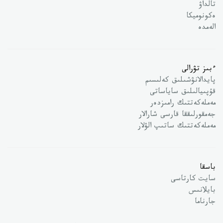
تالداۋ
ەكونوميكا
الەمدە
ءبىز تۋرالى
پايدالانۋشىلىق كەلىسىم
قۇپىيالىلىق ساياساتى
مەملەكەتتىك رامىزدەر
جەمقورلىققا قارسى شارالار
مەملەكەتتىك ساتىپ الۋلار
باسقا
سايت كارتاسى
بايلانىس
جارناما