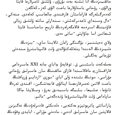
حالقىمىزدىڭ انا تىلىنە بەت بۇرۋى، ۇلتتىق تامىرلارعا قايتا
ورالۋى، رۋحاني باستاۋلارعا باعىت الۋى كەز-كەلگەن
كەدەرگىلەرگە قاراماستان قارقىندى جالعاسىپ كەلەدى. مىنەكي،
ءدال وسىنداي تاعدىركەشتى، سىندارلى ساتتە ۇلتتىق زيالى
قاۋىمنىڭ اسىرەسە قالامگەرلەردىڭ تاريح ساحناسىنا قايتا
شىعاتىن اسا جاۋاپتى ءساتى ەدى.
ولاي دەيتىنىمز، بۇگىنگى زامان تالابىنا ساي، ءبىزدىڭ
ەلىمىزدىڭ الدىندا ينتەللەكتۋالدى ۇلت قالىپتاستىرۋ مىندەتى
تۇرعانى بەلگىلى.
مەملەكەت باسشىسى ق. توقايەۆ «اباي جانە XXI عاسىرداعى
قازاقستان» ماقالاسىندا قازاق حالقىنىڭ سان عاسىرلىق رۋحاني
مۇراسى، سونىڭ ىشىندە ۇلى اباي ءسوزى ءاردايىم ۇرپاقتىڭ
باعىت الاتىن تەمىرقازىعىنا اينالۋى قاجەتتىگىن، اقىندى تەرەڭ
تانۋعا، عىلىمعا، بىلىمگە باسىمدىق بەرۋ، وسىلايشا جاڭا
ساپاداعى ۇلت قالىپتاستىرۋعا ۇندەگەنى ءمالىم.
پاراساتتى پاتريوتيزم مەكتەبى، ەلدىكتى قادىرلەۋدىڭ نەگىزىن
قالايتىن سان عاسىرلىق ادەبي، مادەني مۇرانى، ابايدى وقۋدىڭ