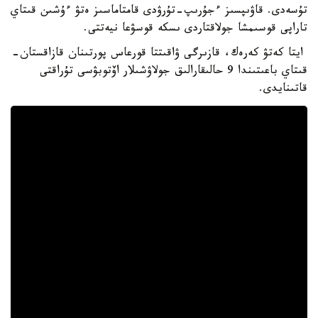
تۇسەدى. قاۋىپسىز ءجۇرىپ-تۇرۋدى قامتاماسىز ەتۋ ءۇشىن قىتاي
تاراپى قوسىمشا جولاقتاردى ىسكە قوسۋعا نيەتتى.
ايتا كەتۋ كەرەك، قازىرگى ۋاقىتتا قورعاس پورتىنان قازاقستان-
قىتاي باعىتىندا 9 حالىقارالىق جولاۋشىلار اۆتوبۋسى تۇراقتى
قاتىنايدى.