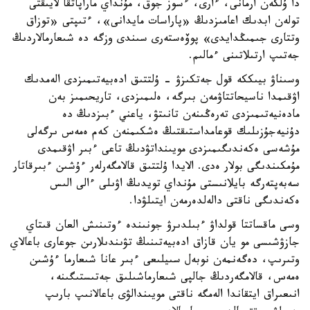
دا ۇلكەن ارمانى، ءارى، ءسوز جوق، مۇنداي ماراپاتقا لايىقتى
تولەن ابدىك اعامىزدىڭ «پاراسات مايدانى»، ءتىپتى «توزاق
وتتارى جىمىڭدايدى» پوۆەستەرى سىندى وزگە دە شىعارمالاردىڭ
جەتىپ ارتىلاتىنى ءمالىم.
وسىناۋ بيىككە قول جەتكىزۋ - ۇلتتىق ادەبيەتىمىزدى الەمدىك
اۋقىمدا ناسيحاتتاۋمەن بىرگە، ەلىمىزدى، تاريحىمىز بەن
مادەنيەتىمىزدى تەرەڭىنەن تانىتۋ، ياعني ءبىزدىڭ دە
دۇنيەجۇزىلىك قوعامداستىقتىڭ ەشكىمنەن كەم ەمەس ىرگەلى
مۇشەسى ەكەندىگىمىزدى مويىنداتۋدىڭ تاعى ءبىر اۋقىمدى
مۇمكىندىگى بولار ەدى. الايدا ۇلتتىق قالامگەرلەر ءۇشىن ءبىرقاتار
سەبەپتەرگە بايلانىستى مۇنداي تويدىڭ اۋىلى ءالى الىس
ەكەندىگى ناقتى دالەلدەرمەن ايتىلۋدا.
وسى ماقساتتا قولداۋ ءبىلدىرۋ جونىندە ءوتىنىش العان قىتاي
جازۋشىسى مو يان قازاق ادەبيەتىنىڭ تۋىندىلارىن جوعارى باعالاي
وتىرىپ، دەگەنمەن نوبەل سىيلىعى ءبىر عانا شىعارما ءۇشىن
ەمەس، قالامگەردىڭ جالپى شىعارماشىلىق جەتىستىگىنە،
انىعىراق ايتقاندا الەمگە ناقتى مويىندالۋى باعالانىپ بارىپ