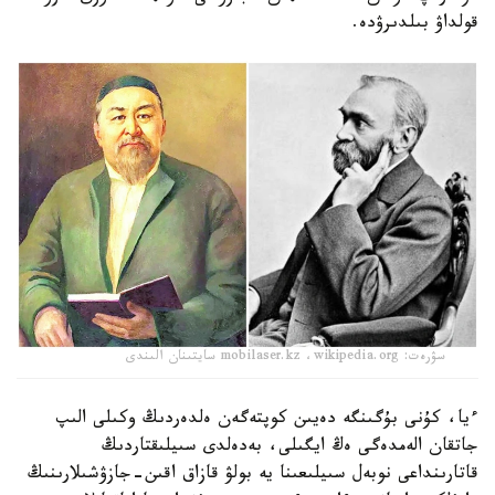
قولداۋ بىلدىرۋدە.
سۋرەت: mobilaser.kz ،wikipedia.org سايتىنان الىندى
ءيا، كۇنى بۇگىنگە دەيىن كوپتەگەن ەلدەردىڭ وكىلى الىپ
جاتقان الەمدەگى ەڭ ايگىلى، بەدەلدى سىيلىقتاردىڭ
قاتارىنداعى نوبەل سىيلىعىنا يە بولۋ قازاق اقىن-جازۋشىلارىنىڭ