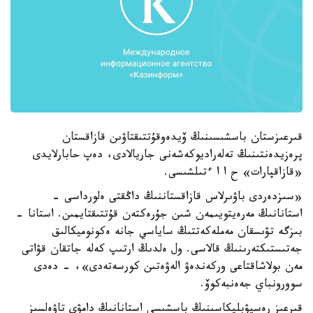
قىرعىزستان باسشىسىنىڭ ۆيدەوقۇتتىقتاۋىن قازاقستان
پرەزيدەنتىنىڭ تەلەراديوكەشەنى جاريالادى، دەپ حابارلايدى
«قازاقپارات» ح ا ا ءتىلشىسى.
«سىزدەردى باۋىرلاس قازاقستاننىڭ داڭقتى ەلورداسى -
استانانىڭ مەرەيتويىمەن شىن جۇرەكتەن قۇتتىقتايمىن. استانا -
بىزگە تۋىسقان مەملەكەتتىڭ ساياسي جانە ەكونوميكالىق
جەتىستىكتەرىنىڭ قالاسى. ول ەلدىڭ ارتىپ كەلە جاتقان قۋاتى
مەن بولاشاقتاعى وركەندەۋ الەۋەتىن كورسەتەدى»، - دەدى
سوورونباي جەەنبەكوۆ.
قىرعىز رەسپۋبليكاسىنىڭ باسشىسى استانانىڭ دامۋى تاۋەلسىز