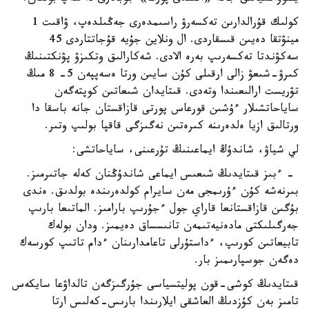
كولىك قۇرالدارىن تەكسەرۋ راسىمدەرى جەڭىلدەپ، ۋاقىت 1
مينۋتقا دەيىن قىسقاردى. ال ونلاين جۇيە قۇجاتتاردى 45
سەكۋندتا تەكسەرىپ بەرە الادى. شەكارالىق وتكىزۋ پۋنكتىنىڭ
كىرۋ-شىعۋ زالى ارقىلى كۇن سايىن ورتا ەسەپپەن 5- 8 مىڭ
تۋريست ارالىعىندا وتەدى. قىتايدان شىعاتىن كوپتەگەن
ساياحاتشىلار ءۇشىن قورعاس پورتى قازاقستان جانە باسقا دا
ورتالىق ازيا ەلدەرىنە كىرەتىن نەگىزگى قاقپا بولىپ وتىر.
لي شياۋ، شاندۇڭ ايماعىنىڭ تۇرعىنى، ساياحاتشى:
- ءبىز قىتايدىڭ شىعىس ايماعى شاندۇڭنان كەلە جاتىرمىز.
بىرنەشە كۇن ءۇرىمجى مەن سايرام كولدەرىندە بولدىق. ەندى
بۇگىن قازاقستانعا قاراي جول ءجۇرىپ بارامىز. الماتىعا بارىپ
جەرگىلىكتى مادەنيەتىمەن تانىسساق دەيمىز. ودان بولەك
تابيعاتىن كورىپ، ءداستۇرلى تاعامدارىنان ءدام تاتىپ كورسەك
دەگەن جوسپارىمىز بار.
قىتايدىڭ كوشى-قون پوليتسياسى جۇرگىزگەن تالداۋعا سايكەس
تامىز بەن كۇزدىڭ العاشقى ايلارىندا بارىس-كەلىس ارتا