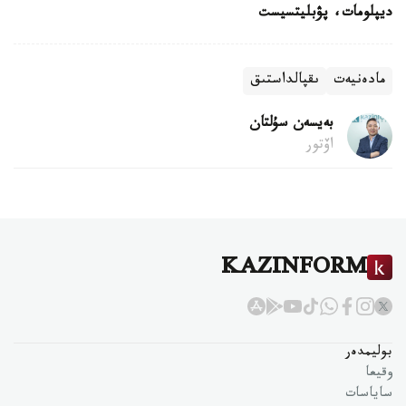
ديپلومات، پۋبليتسيست
مادەنيەت
ىقپالداستىق
بەيسەن سۇلتان
اۆتور
KAZINFORM
بوليمدەر
وقيعا
ساياسات