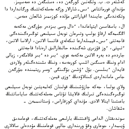
كەشتەر ت. ب. وتكەنىن كورگەن دە، ەستىگەن دە ەمەسپىز.
مۇنداي فورماتتاعى ءىس-شارالار وزگە مەملەكەتتىك ورگانداردا دا
وتكەندىگى جايىندا اقپاراتتى مۇلدە كوزىمىز شالعان ەمەس.
ال، باسقاسىن ايتپاعاندا، ءدال وسى بىزدەر جۇرگەن مەكەمە
اڭگىمەگە ارقاۋ بولىپ وتىرعان نوبەل سىيلىعى توڭىرەگىندەگى
قاجەتتى ءىس-قيمىلدارعا تىكەلەي قاتىسا الاتىن، ارالاسا الاتىن،
ءتىپتى، ءوز قۇزىرى شەگىندە حالىقارالىق ارەنادا قاجەتتى
جاردەم دە بەرە الاتىن مەكەمە عوي. ءبىر دە ءبىر قالامگەر، زيالى
ادام ونىڭ ەسىگىن اشىپ كورمەسە، ونىڭ ىشىندەگىلەر ولاردى
قايدان ءبىلسىن. بۇل ءۇشىن بۇگىنگى ءومىر ريتمىندە جۇرگەن
جاس مامانداردى كىنالاۋدىڭ ءوزى قيىن.
ولاي بولسا، جەكە جازۋشىنىڭ قولىنان كەلمەيتىن نوبەل سىيلىعى
توڭىرەگىندەگى تىرلىك قالايشا تۇتاس مەملەكەتتىك ساياساتتىڭ
باعىتىنا اينالا الادى. مۇنداي كوزقاراس، ۇستانىممەن -
ەشقاشان.
سوندىقتان الداعى ۋاقىتتىڭ بارلىعى مەملەكەتتىك، قوعامدىق
ۇيىمدار، جوعارى وقۋ ورىندارى جالپى قوعامنىڭ مۇددەلى سالالارى