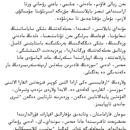
مەن زيالى قاۋىم، مادەني، عىلىمي، ياعني رۋحاني ورتا
اراسىنداعى تىعىز بايلانىستىڭ جۇزەگە اسىرىلۋىنا جۇمسالۋى
لازىم، بۇعان مۇقتاجدىق تا سەزىلۋدە.
مۇنداي بايلانىس، انىعىندا، مەملەكەتتىڭ ىشكى ساياساتىنىڭ
نىعايۋىنا، قوعامىڭ بىرلىگى مەن تۇتاستىعىنا، ەلدىڭ مادەني
وزەگىنىڭ، ىشكى دىڭگەگىنىڭ بەرىكتىگىنە باستايتىنى كامىل.
ورتالىق مەملەكەتتىك ورگانداردا، پرەزيدەنت اكىمشىلىگى،
پارلامەنتتە، ونىڭ اپپاراتىندا ىسكەرلىك حات الماسۋدى عانا
ەمەس، ادەبي ءسوزدىڭ قادىرىن بىلەتىن ارىپتەستەرىمىزدىڭ بار
ەكەندىگى دە بەلگىلى.
ولاردىڭ ءارقايسىسى ەكى ارادا التىن كوپىر قىزمەتىن اتقارا الاتىنى
ءسوزسىز، اتقارىپ كەلەدى دە. الايدا ولاردى ىزدەپ وتىرعان،
الەۋەتىن پايدالانايىن دەگەن، وزدەرىنە تارتايىن دەگەن ءتىرى
جاندى تاپپايمىز.
سوعان قاراماستان، وتاندىق بۇقارالىق اقپارات قۇرالدارىندا
مەمقىزمەت تاقىرىبىندا عانا ەمەس، سونداي-اق، ادەبي رۋحاني
مايدانداعى ماسەلەلەرگە ۇدايى كوڭىل ءبولىپ، كلاسسيكالىق