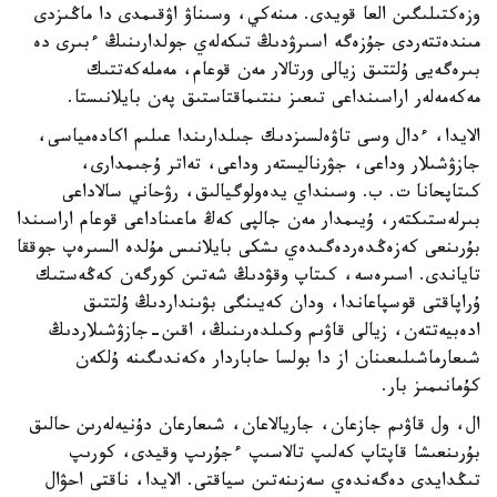
وزەكتىلىگىن العا قويدى. مىنەكي، وسىناۋ اۋقىمدى دا ماڭىزدى
مىندەتتەردى جۇزەگە اسىرۋدىڭ تىكەلەي جولدارىنىڭ ءبىرى دە
بىرەگەيى ۇلتتىق زيالى ورتالار مەن قوعام، مەملەكەتتىك
مەكەمەلەر اراسىنداعى تىعىز ىنتىماقتاستىق پەن بايلانىستا.
الايدا، ءدال وسى تاۋەلسىزدىك جىلدارىندا عىلىم اكادەمياسى،
جازۋشىلار وداعى، جۋرناليستەر وداعى، تەاتر ۇجىمدارى،
كىتاپحانا ت. ب. وسىنداي يدەولوگيالىق، رۋحاني سالاداعى
بىرلەستىكتەر، ۇيىمدار مەن جالپى كەڭ ماعىناداعى قوعام اراسىندا
بۇرىنعى كەزەڭدەردەگىدەي ىشكى بايلانىس مۇلدە السىرەپ جوققا
تاياندى. اسىرەسە، كىتاپ وقۋدىڭ شەتىن كورگەن كەڭەستىك
ۇراپاقتى قوسپاعاندا، ودان كەيىنگى بۋىنداردىڭ ۇلتتىق
ادەبيەتتەن، زيالى قاۋىم وكىلدەرىنىڭ، اقىن-جازۋشىلاردىڭ
شىعارماشىلىعىنان از دا بولسا حاباردار ەكەندىگىنە ۇلكەن
كۇمانىمىز بار.
ال، ول قاۋىم جازعان، جاريالاعان، شىعارعان دۇنيەلەرىن حالىق
بۇرىنعىشا قاپتاپ كەلىپ تالاسىپ ءجۇرىپ وقيدى، كورىپ
تىڭدايدى دەگەندەي سەزىنەتىن سياقتى. الايدا، ناقتى احۋال