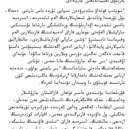
بەرىلۋى ىقتيمالدىعىن جاريالادى.
ءسويتىپ قولداۋ بىلدىرۋدەن سىپايى تۇردە باس تارتتى. دەمەك،
بۇل تۇرعىدا وتاندىق شىعارمالاردىڭ الەم تىلدەرىنە، اسىرەسە
باتىس تىلدەرىنە اۋدارىلۋىنىڭ وزەكتىلىگى بارشاعا تۇسىنىكتى.
ساراپشىلار الەۋەتى جوعارى قازاق ادەبيەتىنىڭ قازىنالارىن الەم
وقىرمانىنا تانىستىرۋ ءۇشىن ساپالى اۋدارماشىلاردى، حالىقارالىق
باسپالاردى پايدالانۋ، ارنايى ادەبي اگەنتتىك ينستيتۋتىن دامىتۋ
قاجەت دەگەن نەگىزى دۇرىس ويلارىن ورتاعا سالۋدا. مۇنداي
اۋقىمدى ءىس جەكە جازۋشىنىڭ عانا ەمەس، تۇتاس
مەملەكەتتىڭ مادەني ساياساتىنىڭ ءبىر باعىتى بولۋى، ەندەشە
ارنايى مەملەكەتتىك باعدارلاما ازىرلەۋدىڭ ماڭىزدىلىعى كۇن
تارتىبىنە قويىلۋى دا وسىدان تۋىنداسا كەرەك.
قۇرىلعانىنا بۇتىندەي عاسىر تولعان قازاقستان جازۋشىلار
وداعىنىڭ، جەكە قالامگەرلەردىڭ تانىمالدىلىعى مەن بەدەلى،
شىنىن ايتقاندا، كەڭەس وداعى كەزىندە دۇركىرەپ تۇرعاندىعى
بەلگىلى. ول داۋىردە قازىرگىدەي ەمەس، اقپارات كوزدەرىنىڭ
ازدىعى، حالىقتىڭ، اسىرەسە قازاق ءتىلدى قاۋىمنىڭ بىلىمگە،