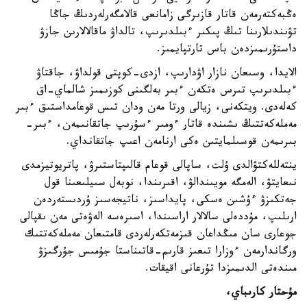
ەڭبەكتەرمەن قاتار قازىرگى زامانعى قالامگەرلەردىڭ جاڭا
تۋىندىلارىنا تىڭ پىكىر ءبىلدىرىپ، تالداۋ ماقالالارىن جازۋ
داستۇرىمىزدەن باس تارتپايمىز.
الايدا، وسىعان نازار اۋدارىپ، ازدى-كوپتى قولداۋ، جاقتاۋ
ءبىلدىرىپ تىرس ەتكەن ءبىر بەلگىنى كوزىمىز شالماي-اق
كەلەدى. ويتكەنى، زيالى ورتا مەن ودان تىس قوعامداستىق ءبىر
مەملەكەتتىڭ ىشىندە قاتار ءومىر ءسۇرىپ جاتقانىمەن، ءبىر-
بىرىمەن قوسىلمايتىن ەكى ارنامەن اعىپ جاتقانداي.
ينتەللەكتۋالدى ۇلت، ساپالى قوعام قالىپتاستىرۋ، پاتريوتيزمدى
نىعايتۋ، الەمگە مويىندالۋ، اقىرىندا، نوبەل سىيلىعىنا قول
جەتكىزۋ ءۇشىن ەسكى، پايداسىز، ناتيجەسىز ۇردىستەردەن
ارىلىپ، مۇددەلى سالالار اراسىندا، اسىرەسە الەۋەتى مەن ىقپالى
جوعارى سان مىڭداعان قىزمەتكەرلەردى قامتىعان مەملەكەتتىك
ورگاندارمەن ءوزارا تىعىز قارىم-قاتىناستا جۇمىس جۇرگىزۋ
مىندەتى الدىمىزدا تۇرعانى اقيقات.
مۇحتار كارىباي،