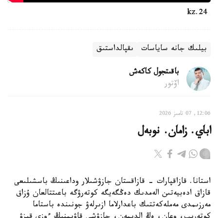
24.kz
بيلىك جانە ساياسات
ىقپالداستىق
باقىتجول كاكەش
اۆتور
12:06, 07 تامىز 2026
اباي. زامان. نوبەل
استانا. قازاقپارات - قازاقستان جازۋشىلار وداعىنىڭ باسشىلىعى
قازاق ادەبيەتىن الەمدىك دەڭگەيگە كوتەرۋگە باعىتتالعان ۇزاق
مەرزىمدى مەملەكەتتىك باعدارلاما ازىرلەۋ جونىندە باستاما
كوتەرىپ، وعان، ەڭ الدىمەن، جازۋشى قاۋىمنىڭ ءوزى قىزۋ