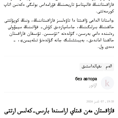
قازاقستاننىڭ قالىپتاسۋ تاريحىنىڭ قۇرامداس بولىگى ەكەنىن اتاپ
كورسەتتى.
«استانا الداعى ۋاقىتتا دا تاۋەلسىز قازاقستاننىڭ، ونىڭ كوپۇلتتى
حالقىنىڭ بىرلىگىنىڭ، جاسامپازدىق كۇش- قۋاتىنىڭ سيمۆولى
رەتىندە دامي بەرسىن، گۇلدەنە ءتۇسسىن. تۋىسقان قازاقستان
حالقىنا اماندىق، بەيبىتشىلىك جانە گۇلدەنۋ تىلەيمىن»، -
دەدى ول.
الەم
ىقپالداستىق
без автора
اۆتور
19:55, 07 تامىز 2026
قازاقستان مەن قىتاي اراسىندا بارىس-كەلىس ارتتى