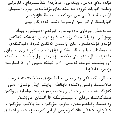
مۇلدە ولاي ەمەس. ويتكەنى، جوعارىدا ايتقانىمىزداي، قازىرگى
زاماندا اقپارات كوزدەرىنە ەشقانداي مۇقتاجدىق جوق. الەمجەلى
اركىمنىڭ قالتاسى مەن سومكەسىندە، ەڭ قاۋىپتىسى -
اقپاراتتىڭ ارزانى مەن ارسىزىنا ەشبىر كەدەرگى جوق.
سوندىقتان جوعارى مادەنيەتتى، كوركەم ادەبيەتتى، بيىك
پوەزيانى بۇقاراعا جەتكىزۋ، ءسىڭىرۋ ءۇشىن دۇنيەگە اكەلگەن
قۇندى تۋىندىڭدى، جان ازابىمەن كەلگەن تەرەڭ ەڭبەگىڭدى
ناسيحاتتاپ تاراتپاساڭ، ەشكىم قۇلاق اسىپ، كوز قىرىن سالماۋى
دا اقيقات. ال، ءتيىستى مەكەمە، ۇيىمدار سول باياعىشا، ەسكىشە
ءوز بەتىنشە تىرلىك كەشىپ، ءالى كۇنگە دەيىن ءوز قازاندارىندا
وزدەرى قايناۋدا.
مىسالى، كەيىنگى وتىز بەس جىلعا جۋىق مەملەكەتتىك قىزمەت
سالاسىنىڭ وكىلى رەتىندە بايقاعان جايتتى ايتار بولساق، وسى
كەزەڭ ىشىندە ءبىر دە ءبىر رەت بىزدەر قىزمەت جاسايتىن ۇلكەن
مەملەكەتتىك ورگان - مينيسترلىكتە قازاقستان جازۋشىلار
وداعىنىڭ وكىلدەرىمەن، جازىپ جۇرگەن، جاريالانىپ جۇرگەن،
كىتاپتارى شىققان قالامگەرلەرمەن ارنايى كەزدەسۋ، شىعارماشىلىق