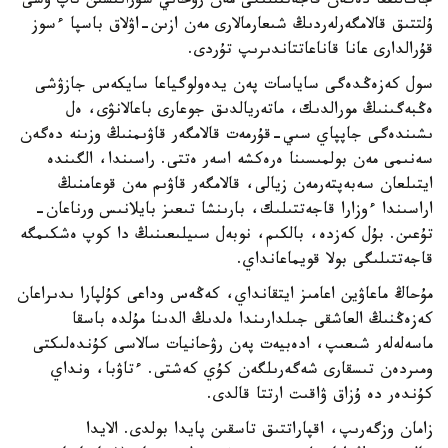
جاڭالىققا دەگەن قاجەتتىلىگى مەن رۋحاني سۇرانىسىن تاپ وسى
ۇلتتىق قالامگەرلەردىڭ شىعارمالارى مەن ازىن-اۋلاق باسپا ءسوز
قۇرالدارى عانا قاناعاتتاندىرىپ تۇردى.
سول كەزەڭدەگى ساياسات پەن يدەولوگياعا سايكەس جازۋشى
ەڭبەگىنىڭ مورالدىك، ماتەريالدىق جوعارى باعالانۋى، ەل
ىشىندەگى جاپپاي سىي-قۇرمەت قالامگەر قاۋىمنىڭ وزىنە دەگەن
سەنىمى مەن بولمىسىنا ەرەكشە اسەر ەتتى. راسىندا، الگىندە
ايتىلعان سەبەپتەرمەن زيالى، قالامگەر قاۋىم مەن قوعامنىڭ
اراسىندا ءوزارا قاجەتتىلىك، بارىنشا تىعىز بايلانىس ورناعان-
تۇعىن. بۇل كەزدە، بالكىم، نوبەل سىيلىعىنىڭ دا كوپ ەشكىمگە
قاجەتتىلىگى بولا قويماعانداي.
مۇحاڭ ماعاۋين اعامىز ايتقانداي، كەڭەس وداعى كۇلپارا ىدىراعان
كەزەڭنىڭ العاشقى جىلدارىندا ەلدىڭ الدىنا مۇلدە باسقا
ماسەلەلەر شىعىپ، ادەبيەت پەن رۋحانيات سالاسى كۇندەلىكتى
ومىردەن تىسقارى شەگەرىلگەن كۇي كەشتى. ءتاۋبا، ونداي
كۇندەر دە ۇزاق ۋاقىت ارتتا قالدى.
زامان وزگەرىپ، اقپاراتتىق تاسقىن پايدا بولدى. الايدا