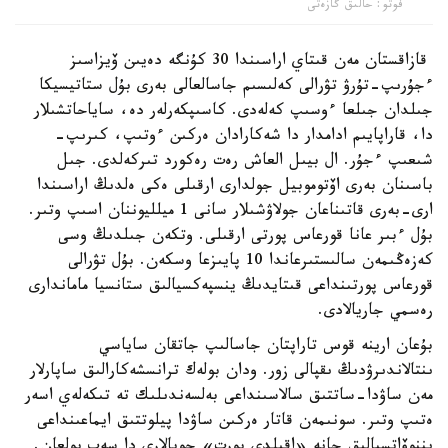
فوتو: حالىق گازەتى
قازاقستان مەن قىتاي اراسىندا 30 كۇنگە دەيىن ۆيزاسىز
ءجۇرىپ-تۇرۋ تۋرالى كەلىسىم جاسالعالى بەرى بۇل ستاتيسيكا
جىلدان جىلعا ءوسىپ كەلەدى. كاسىپكەرلەر دە، ساياحاتشىلار
دا، قاراپايىم ادامدار دا شەكارادان ەركىن ءوتىپ، كىرىپ-
شىعىپ ءجۇر. ال بيىل العاش رەت رەكورد تىركەلدى. جىل
باسىنان بەرى اۆتوموبيل جولدارى ارقىلى ەكى ەلدىڭ اراسىندا
ارى-بەرى قاتىناعان جولاۋشىلار سانى 1 ميلليوننان اسىپ وتىر.
بۇل ءبىر عانا قورعاس پورتى ارقىلى. وتكەن جىلدىڭ وسى
كەزەڭىمەن سالىستىرعاندا 10 پايىزعا وسكەن. بۇل تۋرالى
قورعاس پورتىنداعى قىتايدىڭ ينسپەكسيالىق ستانسيا ماماندارى
رەسمي جاريالادى.
بۇعان ارينە قوس تاراپتان جاسالىپ جاتقان ساياسي
ىنتالاندىرۋدىڭ ىقپالى زور. ودان بولەك ترانسشەكارالىق ساپارلار
مەن ساۋدا-ساتتىق سالاسىنداعى بەلسەندىلىك تە تىكەلەي اسەر
ەتىپ وتىر. سونىمەن قاتار ەركىن ساۋدا پيلوتتىق ايماعىنداعى
يننوۆاتسيالىق جانە «اقىلدى پورت» جوبالارى دا سەپ بولعان.