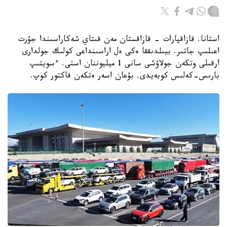
استانا. قازاقپارات - قازاقستان مەن قىتاي شەكاراسىندا جۇرت
اعىلىپ جاتىر. بيىلدىققا ەكى ەل اراسىنداعى كولىك جولدارى
ارقىلى وتكەن جولاۋشى سانى 1 ميليوننان استى. ءسويتىپ
بارىس-كەلىس كوبەيدى. بۇعان اسەر ەتكەن فاكتور كوپ.