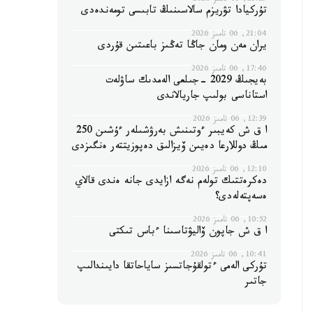
21:29, 06 تامىز 2026
تۇركيادا تۋريزم سالاسىنىڭ تابىسى تومەندەدى
21:04, 06 تامىز 2026
يران مەن ومان جاڭا تەڭىز باعىتىن قۇردى
17:46, 06 تامىز 2026
بەيجىڭ 2029 -جىلعى الەمدىك ساۋلەت
استاناسى بولىپ جاريالاندى
12:39, 06 تامىز 2026
ا ق ش كەيبىر ءوتىنىش بەرۋشىلەر ءۇشىن 250
مىڭ دوللارعا دەيىن ۆيزالىق دەپوزيتتەر ەنگىزدى
12:10, 06 تامىز 2026
دەكرەتتىك تولەم نەگە ازايدى جانە ەندى قالاي
ەسەپتەلەدى؟
10:52, 06 تامىز 2026
ا ق ش جاپون ۆاليۋتاسىنا ءباس تىكتى
10:41, 06 تامىز 2026
تۇركى الەمى ءتولقۇجاتسىز ساياحاتقا دايىندالىپ
جاتىر