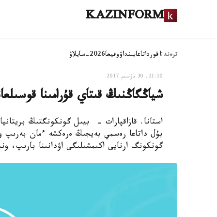
KAZINFORM
ترەند:
اقوردا
تاعايىنداۋ
وقيعا
2026-سايلاۋ
21:10, 30 ماۋسىم 2017
شياڭگاڭنىڭ قىتاي قۇرامىنا قوسىلعانىنا 20 جىل 
بۇل داتاعا رەسمي بەيجىڭ ەرەكشە ءمان بەرىپ و
گونكونگ ارنايى اكىمشىلىگى اۋدانىنا بارىپ، وندا