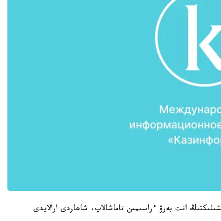
لىكتىڭ انت بەرۋ ءراسىمىن تاماشالاپ، شاھاردى ارالايدى