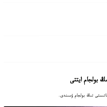
ىڭ بولجام ايتتى
 قاتىستى تىڭ بولجام ۇسىندى.