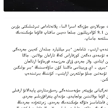
 جوبالاردى جۇزەگە اسىرا السا، پلانەتاداعى تىرشىلىكتى بۇرىن
ەسەپتەلگەندەي تاعى 1 ميلليارد جىل ەمەس، شامامەن 9,1 كۆادريلليون جىلعا دەيىن ساقتاپ قالۋعا مۇمكىندىك
ىندەپ ارتىپ، شامامەن ءبىر ميلليارد جىلدان كەيىن جەردەگى
يگە تۇسەدى دەگەن كوزقاراس كەڭ تاراعان بولاتىن. جاڭا
ايتادى. ولار جەردى ۇزاق مەرزىمدە قورعاۋعا ارنالعان
بىرى - اي وربيتاسى ماڭىنا كۇن ساۋلەسىنىڭ ءبىر بولىگىن
ە تۇسەتىن جىلۋ مولشەرىن ازايتىپ، كۇننىڭ بىرتىندەپ
كىن.
 ەنەرگيانى يۋپيتەر جۇيەسىندەگى رەسۋرستاردى پايدالانۋ ارقىلى
الۋعا بولاتىنىن بولجايدى. مۇنداي ينفراقۇرىلىم جەردى
 قامتاماسىز ەتۋگە مۇمكىندىك بەرەدى. زەرتتەۋدە جەردىڭ