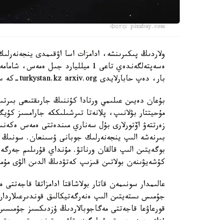
Фото: pixabay.com
ولاردىڭ پىكىرىنشە، ادامزات اسا اۋقىمدى ينجەنەرلىك
بار، دەپ حابارلايدى turkystan.kz arxiv.org-كە سىلتەمە جاساپ.
بۇعان دەيىن عىلىمي ورتادا كۇننىڭ جارىقتىعى بىرت
مۇحيتتار بۋلانىپ، پلانەتا تىرشىلىككە جارامسىز كۇ
زەرتتەۋ اۆتورلارى بۇل سەناري مىندەتتى ەمەس ەكەنىن 
بىرنەشە الىپ ينجەنەرلىك جوبانى ۇسىنعان. سونىڭ ء
بوگەيتىن الىپ قالقان ورناتۋ. مۇنداي قۇرىلىم جەرگ
كۇشەيۋىنەن بولاتىن قىزىپ كەتۋدىڭ الدىن الۋى مۇم
عالىمدار سونىمەن قاتار بولاشاقتا ادامزاتقا قاجەتتى
جۇمىس ىستەيتىن الىپ ەنەرگەتيكالىق قوندىرعىلاردان 
قورعاۋعا قاجەتتى مەگاجوبالاردىڭ ۇزدىكسىز جۇمىسىن