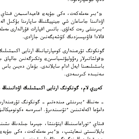
دەپ جوسپارلانۋدا.
اۋدانىنا جاساعان شي جينپيڭنىڭ ساپارىنا بۇكىل الە
ءبىرىنشى رەت كەلۋى. باتىس اقپارات قۇرالدارى مەم
قالادا قاۋىپسىزدىك كۇشەيگەنىن جازادى.
گونكونگ تۇرعىندارى كومپارتيانىڭ ارنايى اكىمشىلىك
«قولشاتىرلار رەۆوليۋتسياسىن» وتكىزگەنىن جالپاق
باسشىلىعىنا ايەل ادام سايلاندى. بۇعان دەيىن باس
سەنبىدە كىرىسەدى.
كەرري لام، گونكونگ ارنايى اكىمشىلىك اۋدانىنىڭ 
- مەنىڭ ءبىرىنشى مىندەتىم - گونكونگ تۇرعىندارىنا
دامۋعا اكەلەتىنىن ءتۇسىندىرۋ. اسىرەسە ەكونوميكالى
قىتاي ءتوراعاسىنىڭ ايتۋىنشا، جيىرما جىلدىڭ ىشى
بايلانىستى نىعايتىپ، «ءبىر مەملەكەت، ەكى جۇيە»