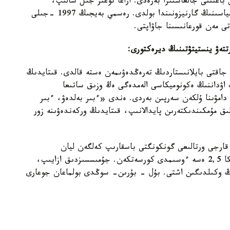
اعىتتى جالعاستىرا بەرەدى. اراعا توعىز جىل سالىپ،
گونكونگقا كەلگەن شي جينپيڭ قىتايدى ازات ەتۋ ارمياسىنىڭ گارنيزونىندا بولدى. رەسمي بەيجىڭ 1997 -جىلى
ى مەن قورعانىسىنا جاۋاپتى.
تتەۋ ينستيتۋتىنىڭ ديرەكتورى:
 جاقتى بايلانىستاردىڭ تەرەڭدەۋىمەن ەستە قالدى. قىتايدىڭ
 اۋداننىڭ ەكونوميكاسى الەمدەگى ەڭ وزىق ساتىعا
 دامۋىنا ۇلكەن سەرپىن بەردى. ەندى «ءبىر بەلدەۋ، ءبىر
ق مۇمكىندىكتەرىن پايدالانىپ، قىتايدىڭ وركەندەۋىنە زور
 قارجى ورتالىعى گونكونگتى باسقارىپ كەلگەن ليان
چجەنيننىڭ ەسەبىنشە، سوڭعى بەس جىلدا ەكونوميكا 2,5 ەسە ءوسىمدى كورسەتكەن. جۇمىسسىزدىق ازايىپ،
مپانيا ءوزىنىڭ وكىلدىگىن اشتى. بۇل - بۇرىن- سوڭدى بولماعان جوعارى