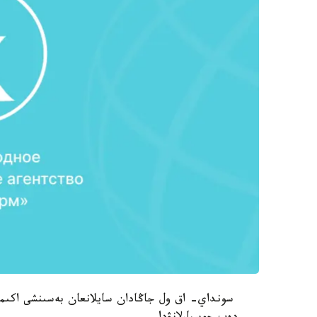
سونداي- اق ول جاڭادان سايلانعان بەسىنشى اكىمشى