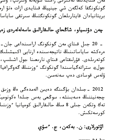
مەن قىتايدىڭ نەگىزگى زاڭىنا سۇيەنە وتىرىپ، وسى ب
بريتانيادان قايتارىلعان گونكونگتىڭ سىرتقى ساياسات
چەن دۋنسياو، شاڭحاي حالىقارالىق ماسەلەلەردى زەر
- 20 جىل قىتاي مەن گونكونگ اراسىنداعى جان-
ەرەكشە ساياساتىنىڭ ناتيجەسىندە ارنايى اكىمشىلىك
كوتەرىلدى. قۇرلىقتاعى قىتاي نارىعىنا جول اشىلىپ،
جول» ستراتەگياسىندا گونكونگ ءوزىنىڭ گەوگرافيالى
ۇلەس قوسادى دەپ سەنەمىن.
2012 -جىلدان بۇگىنگە دەيىن الەمدەگى ەڭ وزىق
تەك وتكەن جىلى 8 مىڭ حالىقارالىق كو
كورسەتكىش.
اۆتورلارى: ن. بەكەن، ج. ءسۇي