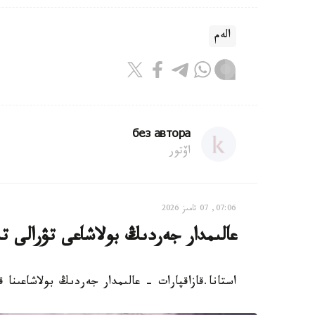
الەم
без автора
اۆتور
07:06, 07 تامىز 2026
عالىمدار جەردىڭ بولاشاعى تۋرالى ت
استانا.قازاقپارات - عالىمدار جەردىڭ بولاشاعىنا