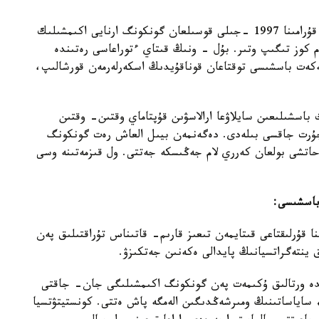
«ءبىر مەملەكەت، ەكى جۇيە» قاعيداسىمەن قىتاي قۇرامىنا 1997 -جىلى قوسىلعان گونكونگ ارنايى اكىمشىلىك
م كوز تىگىپ وتىر. بۇل - ونىڭ قىتاي ءتوراعاسى رەتىندە
لەكەت باسشىسى توقتاعان قوناقۇيدىڭ اسكەرلەرمەن قورشالىپ،
 باسشىلىعىن سايلاۋعا ارالاسۋىن قۇپتاماي وقتىن- وقتىن
 جۇرت جاقسى بىلەدى. دەگەنمەن بيىل العاش رەت گونكونگ
 حاتشى بولعان كەرري لام جەڭىسكە جەتتى. ول قىزمەتىنە وسى
باسشىسى:
 قۇرلىقتاعى قىتايمەن تىعىز قارىم- قاتىناس تۇراقتىلىق پەن
ق ينتەگراتسيانىڭ پايدالى ەكەنىن جەتكىزۋ.
ندە ورتالىق ۇكىمەت پەن گونكونگ اكىمشىلىگى جان- جاقتى
 ساياساتىنىڭ ومىرشەڭدىگىن الەمگە پاش ەتتى. كونستيتۋتسيا