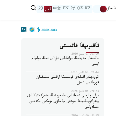
الداۋ
KZ
QZ
РУ
EN
中文
ق ز
ЎЗ
تاقىرىپقا قاتىستى
07:06, 07 تامىز 2026
عالىمدار جەردىڭ بولاشاعى تۋرالى تىڭ بولجام
ايتتى
22:44, 06 تامىز 2026
كورەيلەر اقىلدى قوسىمشا ارقىلى ىستىقتان
قورعانىپ ءجۇر
21:43, 06 تامىز 2026
يران پارسى شىعاناعى ەلدەرىنىڭ ەنەرگەتيكالىق
ينفراقۇرىلىمىنا سوققى جاساۋى مۇمكىن ەكەنىن
ەسكەرتتى