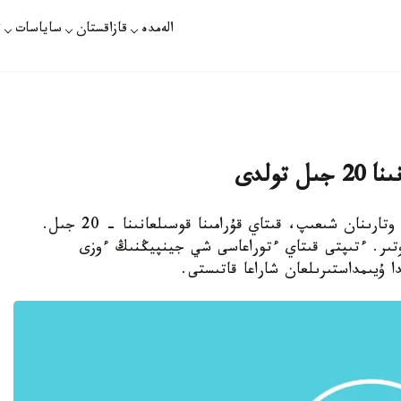
الەمدە
قازاقستان
ساياسات
ت
تولدى
استانا. قازاقپارات - بيىل گونكونگتىڭ بريتانيا وتارىنان شىعىپ، قىتاي قۇرامىنا قوسىلعانىنا - 20 جىل.
تىر. ءتىپتى قىتاي ءتوراعاسى شي جينپيڭنىڭ ءوزى
 ۇيىمداستىرىلعان شاراعا قاتىستى.