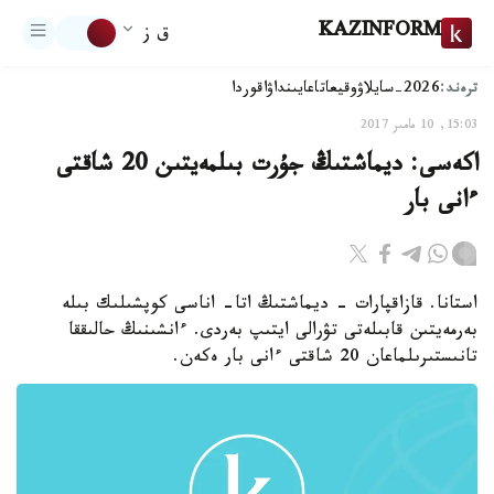
KAZINFORM
ق ز
ترەند:
2026-سايلاۋ
وقيعا
تاعايىنداۋ
اقوردا
15:03, 10 مامىر 2017
اكەسى: ديماشتىڭ جۇرت بىلمەيتىن 20 شاقتى
ءانى بار
استانا. قازاقپارات - ديماشتىڭ اتا- اناسى كوپشىلىك بىلە
بەرمەيتىن قابىلەتى تۋرالى ايتىپ بەردى. ءانشىنىڭ حالىققا
تانىستىرىلماعان 20 شاقتى ءانى بار ەكەن.