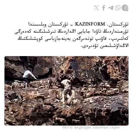
تۇركىستان. KAZINFORM - تۇركىستان وبلىسىندا
تۇرعىنداردىڭ تاۋدا جابايى اڭداردىڭ تىرشىلىگىنە كەدەرگى
كەلتىرىپ، قاۋىپ توندىرگەن بەينەجازباسى كوپشىلىكتىڭ
الاڭداۋشىلىعىن تۋدىردى.
Фото: видеодан алынғын скрин