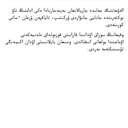
الەۋمەتتىك جەلىدە جاريالانعان بەينەجازبادا ەكى ادامنىڭ تاۋ
بوكتەرىندە جابايى جانۋاردى ۇركىتىپ، تاياقپەن ۇرعان ءساتى
كورىنەدى.
وقيعانىڭ سوزاق اۋدانىنا قاراستى قوزمولداق ەلدىمەكەنى
اۋماعىندا بولعانى انىقتالدى. وسىعان بايلانىستى اۋدان اكىمدىگى
تۇسىنىكتەمە بەردى.
— بەينەجازبادا كورسەتىلگەن مالىمەتكە سايكەس، قوزمولداق
ەلدىمەكەنىنىڭ جاسوسپىرىمدەرى تاۋ بوكتەرىندە جۇرگەن كەزدە
تاۋەشكىنىڭ لاعىنا كەزىككەن. قىزىعۋشىلىق تانىتقان
جاسوسپىرىمدەر جانۋاردى ۇستاپ كورۋگە ارەكەت جاساعان.
اتالعان جاعداي بارىسىندا تاۋ جانۋارىنا ەشقانداي زيان
كەلمەگەن، - دەلىنگەن حابارلامادا.
ۆەدومستۆو مالىمەتىنشە، قازىرگى ۋاقىتتا جاسوسپىرىمدەرمەن
جانە ولاردىڭ اتا-انالارىمەن ءتۇسىندىرۋ جۇمىستارى
جۇرگىزىلدى.