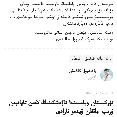
سونىمەن قاتار، بەس ازاماتتىڭ بارلىعىنا قاتىستى ۇساق
بۇزاقىلىق دەرەگى بويىنشا اكىمشىلىك ماتەريالدار جيناقتالىپ،
پروتسەسسۋالدىق شەشىم قابىلداۋ ءۇشىن سوتقا جولداندى، -
دەپ حابارلادى دەپارتامەنتتەن.
ەسكە سالايىق، بۇعان دەيىن الماتى مەتروسىندا
توبەلەسكەندەرگە ايىپپۇل سالىندى.
زاڭ جانە قۇقىق
قوعام
باقىتجول كاكەش
اۆتور
21:30, 05 تامىز 2026
تۇركىستان وبلىسىندا تاۋەشكىنىڭ لاعىن تاياقپەن
ۇرىپ جاتقان ۆيدەو تارادى