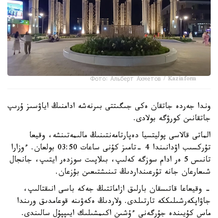
Фото: Альберт Ахметов / Kazinform
وندا جەردە جاتقان ەكى جىگىتتى بىرنەشە ادامنىڭ اياۋسىز ۇرىپ
جاتقانىن كورۋگە بولادى.
الماتى قالاسى پوليتسيا دەپارتامەنتىنىڭ مالىمەتىنشە، وقيعا
تۇركسىب اۋدانىندا 4 -تامىز كۇنى ساعات 03:50 بولعان. ءوزارا
تانىس 5 ەر ادام سوزگە كەلىپ، بىلاپىت سوزدەر ايتىپ، جانجال
شىعارعان جانە تۇرعىنداردىڭ تىنىشتىعىن بۇزعان.
- وقيعاعا قاتىسقان بارلىق ازاماتتىڭ جەكە باسى انىقتالىپ،
جاۋاپكەرشىلىككە تارتىلدى. ولاردىڭ ەكەۋىنە قوعامدىق ورىندا
ماس كۇيىندە جۇرگەنى ءۇشىن اكىمشىلىك ايىپپۇل سالىندى.