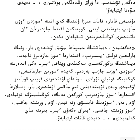
دەگەن تۋىندىسى دا ۇزاق وڭدەلگەن بولاتىن» ، - دەيدى
سۆەتا ايتبايەۆا.
مۇنىمەن قاتار، قانات مىرزا ۇلىنىڭ كەي انىنە ءسوزدى ءوزى
جازىپ بەرەتىنىن ايتتى. كوپتەگەن اقىنعا جازدىرعان ءان
ماتىندەرى كوڭىلدەرىنەن شىقپاعان ەكەن.
«دەگەنمەن، ديماشتىڭ جيىرماعا جۋىق اۋەندەرى بار. ونىڭ
بارلىعىن تولىق ءپىسىرىپ، اقىندارعا ءسوز جازدىرۋ قاجەت.
ديماشتىڭ «كوركەمىم» سەكىلدى ويناقى ءبىر- ەكى اندەرىنە
ءسوزدى ءوزىم جازىپ بەردىم. كەيدە ءسوزىن جازعانمەن،
كوكەيىڭە قونباي تۇرادى. سونداي اۋەندەردى قويىپ قويامىز.
اۋقىمدى ويدى تۇيىندەيتىن تىم جاقسى اۋەندەرى بار. وسىلارعا
اقىندارعا ءسوز جازدىرىپ كورگەن ەدىك، كوڭىلىمىزگە قونبادى.
اۋەن مەن ءسوزدىڭ قابىسۋى وتە قيىن. اۋەن وزىنشە جاقسى،
ءسوز وزىنشە جاقسى. ءبىراق ەكەۋى ءبىر- بىرىنە ساي
كەلمەيدى» ، - دەيدى قانات ايتبايەۆ.