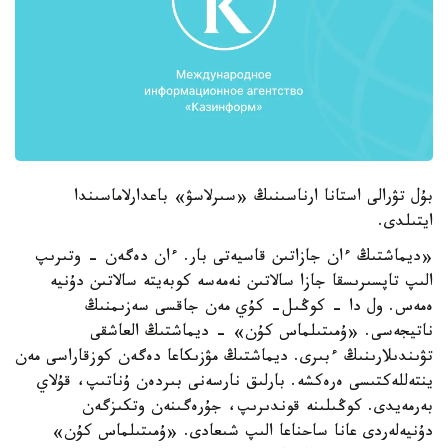
بۇل تۋرالى استانا ارناسىنىڭ «سىرلاسۋ» باعدارلاماسىندا
ايتىلدى.
«ديماشتىڭ ءان جازاتىن قاسيەتى بار. ءان دەگەن - وتىرىپ
الىپ تاپسىرىسقا جازا سالاتىن نەمەسە كوبەيتە سالاتىن دۇنيە
ەمەس. ول دا - كوڭىل- كۇي مەن جاقسى سەزىمنىڭ
ناتيجەسى. «ۇمىتىلماس كۇن» - ديماشتىڭ العاشقى
تۋىندىلارىنىڭ ءبىرى. ديماشتىڭ مۋزىكاعا دەگەن كوزقاراسى مەن
ينتەللەكتىسى ەرەكشە. بارلىق نارسەنى بىردەن ۇناتىپ، قۇلاي
بەرمەيدى. كوڭىلىنە قوندىرىپ، جۇرەگىنەن وتكىزگەن
دۇنيەلەردى عانا ساحناعا الىپ شىعادى. «ۇمىتىلماس كۇن»