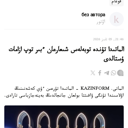
قوعام
без автора
اۆتور
21:46, 05 تامىز 2026
الماتىدا تۇندە توبەلەس شىعارعان ءبىر توپ ازامات
ۇستالدى
الماتى. KAZINFORM - الماتىدا تۇرعىن ءۇي كەشەنىنىڭ
اۋلاسىندا تۇنگى ۋاقىتتا بولعان جانجالدىڭ بەينەجازباسى تارادى.