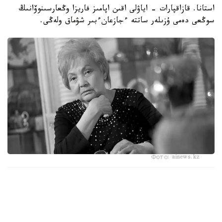
استانا. قازاقپارات - اياۋلى اقىن اپامىز فاريزا وڭعارسىنوۆانىڭ
سوڭعى دەمى ۇزىلەر ساتتە ءجازعانءبىر شۋماق ولەڭى.
Фото: ainews.kz
تاعدىر عۇمىر كەشىرتپەي مالشا ماعان،
كەمتار ەتپەي،
كەندە ەتپەي ار - سانادان.