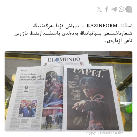
استانا. KAZINFORM - ديماش قۇدايبەرگەننىڭ
شىعارماشىلىعى يسپانيانىڭ بەدەلدى باسىلىمدارىنىڭ نازارىن
تاعى اۋداردى.
Фото: Dimashnewskz