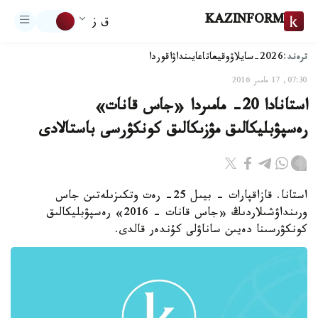
KAZINFORM
ق ز
ترەند:
2026-سايلاۋ
وقيعا
تاعايىنداۋ
اقوردا
07:30, 17 مامىر 2016
استانادا 20- مامىردا «جاس قانات»
رەسپۋبليكالىق مۋزىكالىق كونكۋرسى باستالادى
استانا. قازاقپارات - بيىل 25- رەت وتكىزىلەتىن جاس
ورىنداۋشىلاردىڭ «جاس قانات - 2016» رەسپۋبليكالىق
كونكۋرسىنا دەيىن ساناۋلى كۇندەر قالدى.