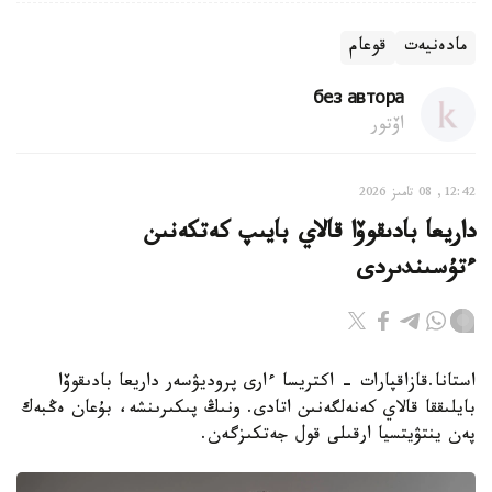
مادەنيەت
قوعام
без автора
اۆتور
12:42, 08 تامىز 2026
داريعا بادىقوۆا قالاي بايىپ كەتكەنىن
ءتۇسىندىردى
استانا.قازاقپارات - اكتريسا ءارى پروديۋسەر داريعا بادىقوۆا
بايلىققا قالاي كەنەلگەنىن اتادى. ونىڭ پىكىرىنشە، بۇعان ەڭبەك
پەن ينتۋيتسيا ارقىلى قول جەتكىزگەن.