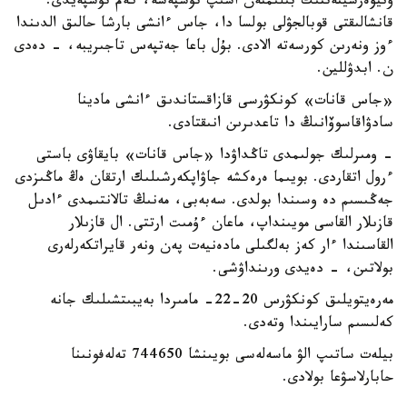
ۋنيۆەرسيتەتتىك بىلىمنەن اسىپ تۇسپەسە، كەم تۇسپەيدى.
قانشالىقتى قوبالجۋلى بولسا دا، جاس ءانشى بارشا حالىق الدىندا
ءوز ونەرىن كورسەتە الادى. بۇل باعا جەتپەس تاجىريبە، - دەدى
ن. ابدۋللين.
«جاس قانات» كونكۋرسى قازاقستاندىق ءانشى مادينا
سادۋاقاسوۆانىڭ دا تاعدىرىن انىقتادى.
- ومىرلىك جولىمدى تاڭداۋدا «جاس قانات» بايقاۋى باستى
ءرول اتقاردى. بويىما ەرەكشە جاۋاپكەرشىلىك ارتقان ەڭ ماڭىزدى
جەڭىسىم دە وسىندا بولدى. سەبەبى، مەنىڭ تالانتىمدى ءادىل
قازىلار القاسى مويىنداپ، ماعان ءۇمىت ارتتى. ال قازىلار
القاسىندا ءار كەز بەلگىلى مادەنيەت پەن ونەر قايراتكەرلەرى
بولاتىن، - دەيدى ورىنداۋشى.
مەرەيتويلىق كونكۋرس 20-22- مامىردا بەيبىتشىلىك جانە
كەلىسىم سارايىندا وتەدى.
بيلەت ساتىپ الۋ ماسەلەسى بويىنشا 744650 تەلەفونىنا
حابارلاسۋعا بولادى.