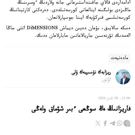
ادامداردى قالاي جاقىنداستىرعانى جانە ولاردىڭ ءومىرىنىڭ
ماڭىزدى بولىگىنە اينالعانى كورسەتىلەدى. دەرەكتى كارتينانىڭ
كورسەتىلىمى قىركۇيەك ايىنا جوسپارلانعان.
ەسكە سالايىق، بۇعان دەيىن ديماش DiMENSIONS اتتى جاڭا
الەمدىك تۋرنەسىن جاريالاعانىن حابارلاعان ەدىك.
مادەنيەت
ريزابەك نۇسىپبەك ۇلى
اۆتور
11:06, 08 تامىز 2026
فاريزانىڭ ەڭ سوڭعى ءبىر شۋماق ولەڭى