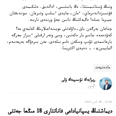
ونىڭ ۇستانىمىنشا، ەڭ باستىسى، ادالدىق. ەشكىمدى
قۇنسىزداندىرماي، ءمان-جايدى ءبىلىپ وتىرعان. سوندىقتان
جيىرما جىلدا ەڭبەكتىڭ نانىن جەۋ ورىندى نارسە.
«ماعان بەرگەن باق-داۋلەتتى مويىنداعىلارىڭ كەلمەي مە؟
كەۋدەمدە جانىم بار ەكەنىن، وسى ونەر ارقىلى ءبىراز جەرگە
بارعانىمدى تۋىپ وسكەن ەلىم بىلەدى. مەن بىرەۋگە بەرمەسەم،
المايمىن»، - دەيدى اكتريسا.
مادەنيەت
ريزابەك نۇسىپبەك ۇلى
اۆتور
12:06, 08 تامىز 2026
ديماشتىڭ يسپانياداعى فاناتتارى 18 مىڭعا جەتتى