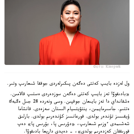
Фото: Kinopark
ول لەزدە بايىپ كەتتى دەگەن پىكىرلەردى جوققا شىعارىپ وتىر.
«بادىقوۆا تەز بايىپ كەتتى دەگەن سوزدەردى ەستىپ قالامىن.
ەشقانداي دا تەز بايىعان جوقپىن. وسى ونەردە 28 جىل ەڭبەك
ەتتىم. جاسىرمايمىن، ينتۋيتسيام الىستان سەزەدى. قانشاما
ۇيقىسىز تۇندەر بولدى. قورعانسىز كۇندەرىم بولدى. بارلىق
شەشىمدى ءوزىم شىعارىپ، «دۇرىس پا، بۇرىس پا» دەپ
قورىققان كەزدەرىم بولدى»، - دەيدى داريعا بادىقوۆا.