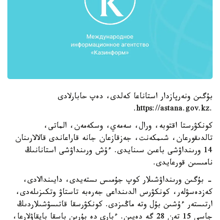
بۇگىن ونەرپازدار استاناعا كەلدى، دەپ حابارلادى
.https://astana.gov.kz.
كونكۋرستا اقتوبە، ورال، سەمەي، وسكەمەن، الماتى،
تالدىقورعان، شىمكەنت، جەزقازعان جانە قاراعاندى قالالارىنان
14 ورىنداۋشى باعىن سىنايدى. ءۇش ورىنداۋشى استانانىڭ
نامىسىن قورعايدى.
- بۇگىن ورىنداۋشىلار كوپ جۇمىس ىستەيدى، دايىندالادى،
كەزدەسۋلەر، كونكۋرس الدىنداعى جەرەبە تاستاۋ وتكىزىلەدى،
ارتىستەر ءۇشىن بۇل وتە ماڭىزدى. كونكۋرسقا قاتىسۋشىلاردىڭ
جاسى 15 تەن 28 گە دەيىن. ءبارى دە بۇرىن باسقا بايقاۋلارعا،