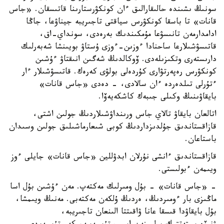
سونىڭ ىشىندە حالىقارالىق ءان كونكۋرستارىنا قاتىسقان. «جاس
قانات» تا باسقا كونكۋرس سياقتى تاجىريبە جيناۋعا، جاڭا
ادامدارمەن تانىسۋعا مۇمكىندىك بەرەدى، سونداي-اق،
قاتىسۋشىلارعا ساحنادا ءوزىن-ءوزى ۇستاۋ بويىنشا شەبەرلىك
دارىستەرى وتكىزىلەدى. ۆوكالدىڭ شەگىن انىقتاۋ ءۇشىن
كونكۋرس رەپەرتۋارى كۇردەلى بولۋى كەرەك. قاتىسۋشىلار ءار
ءتۇرلى تىلدەردە ءان سالادى، - دەدى «جاس قانات»
بايقاۋىنىڭ وكىلى جىبەك كاشكەيەۆا.
اتالعان بايقاۋ تالاي جاس ورىنداۋشىلاردىڭ جولىن اشتى،
قازاقستاندىق جۇلدىزداردىڭ كوبى شىعارماشىلىق جولىن وسىدان
باستاعان.
قازاقستاندىق ءانشى نۇرلان ابدۋللين «جاس قانات» جايلى ءوز
ويىمەن ءبولىستى.
- «جاس قانات» - بۇل ومىرلىك مەكتەپ. مەن ءۇشىن بۇل اسا
ماڭىزى بار ءومىردىڭ، ەردىڭ ۇلكەن مەكتەبى. مەنىڭ ويىمشا،
بۇل بايقاۋدا قىسقا عانا ۋاقىتتا الىنعان تاجىريبە،