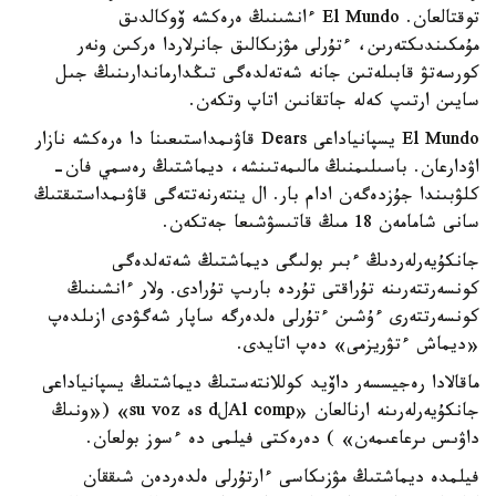
توقتالعان. El Mundo ءانشىنىڭ ەرەكشە ۆوكالدىق
مۇمكىندىكتەرىن، ءتۇرلى مۋزىكالىق جانرلاردا ەركىن ونەر
كورسەتۋ قابىلەتىن جانە شەتەلدەگى تىڭدارماندارىنىڭ جىل
سايىن ارتىپ كەلە جاتقانىن اتاپ وتكەن.
El Mundo يسپانياداعى Dears قاۋىمداستىعىنا دا ەرەكشە نازار
اۋدارعان. باسىلىمنىڭ مالىمەتىنشە، ديماشتىڭ رەسمي فان-
كلۋبىندا جۇزدەگەن ادام بار. ال ينتەرنەتتەگى قاۋىمداستىقتىڭ
سانى شامامەن 18 مىڭ قاتىسۋشىعا جەتكەن.
جانكۇيەرلەردىڭ ءبىر بولىگى ديماشتىڭ شەتەلدەگى
كونسەرتتەرىنە تۇراقتى تۇردە بارىپ تۇرادى. ولار ءانشىنىڭ
كونسەرتتەرى ءۇشىن ءتۇرلى ەلدەرگە ساپار شەگۋدى ازىلدەپ
«ديماش ءتۋريزمى» دەپ اتايدى.
ماقالادا رەجيسسەر داۆيد كوللانتەستىڭ ديماشتىڭ يسپانياداعى
جانكۇيەرلەرىنە ارنالعان «Al compلs dە su voz» («ونىڭ
داۋىس ىرعاعىمەن» ) دەرەكتى فيلمى دە ءسوز بولعان.
فيلمدە ديماشتىڭ مۋزىكاسى ءارتۇرلى ەلدەردەن شىققان