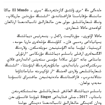
ەلدەگى ەڭ ءىرى ۇلتتىق گازەتتەردىڭ ءبىرى - El Mundo جاڭا
سانىنىڭ مۇقاباسىنا قازاقستاندىق ءانشىنىڭ سۋرەتىن جاريالاپ،
ونىڭ شىعارماشىلىق جولى مەن حالىقارالىق تانىمالدىعىنا ارنالعان
كولەمدى ماقالا شىعاردى.
ماقالا اۆتورى، جۋرناليست راكەل ر. ينسەرتيس ديماشتىڭ
يسپانياداعى رەسمي فان- كلۋبىنىڭ مۇشەلەرى ماريا حوسە،
كريستينا، ليۋيسا جانە اگۋستينمەن سويلەسكەن. ولاردىڭ
اڭگىمەلەرى ارقىلى باسىلىم ديماشتىڭ مۋزىكاسى ءارتۇرلى
جاستاعى جانە ءتۇرلى سالادا جۇمىس ىستەيتىن ادامداردى قالاي
بىرىكتىرگەنىن باياندايدى. جانكۇيەرلەردىڭ ايتۋىنشا، ءانشىنىڭ
شىعارماشىلىعى ولاردى الەمنىڭ ءار تۇكپىرىنە ساياحاتتاۋعا
ىنتالاندىرىپ، قازاقستاننىڭ مادەنيەتىمەن جاقىنىراق تانىسۋىنا
سەبەپ بولعان.
باسىلىم ديماشتىڭ العاشقى شىعارماشىلىق جەتىستىكتەرىنەن
باستاپ، 2017-جىلى قىتايداعى Singer شوۋىنا قاتىسۋى مەن
ودان كەيىنگى حالىقارالىق تانىمالدىعىنا دەيىنگى جولىنا