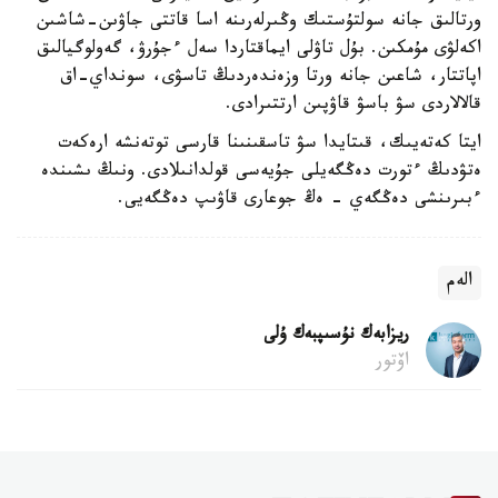
ورتالىق جانە سولتۇستىك وڭىرلەرىنە اسا قاتتى جاۋىن-شاشىن
اكەلۋى مۇمكىن. بۇل تاۋلى ايماقتاردا سەل ءجۇرۋ، گەولوگيالىق
اپاتتار، شاعىن جانە ورتا وزەندەردىڭ تاسۋى، سونداي-اق
قالالاردى سۋ باسۋ قاۋپىن ارتتىرادى.
ايتا كەتەيىك، قىتايدا سۋ تاسقىنىنا قارسى توتەنشە ارەكەت
ەتۋدىڭ ءتورت دەڭگەيلى جۇيەسى قولدانىلادى. ونىڭ ىشىندە
ءبىرىنشى دەڭگەي - ەڭ جوعارى قاۋىپ دەڭگەيى.
الەم
ريزابەك نۇسىپبەك ۇلى
اۆتور