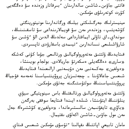
قاتتى جاۋىن-شاشىن سالدارىنان ءبىرقاتار وزەندە سۋ دەڭگەيى
كۇرت كوتەرىلۋى مۇمكىن.
مينيسترلىك جەرگىلىكتى بيلىك ورگاندارىنا مونيتورينگتى
كۇشەيتىپ، وزەندەر مەن سۋ قويمالارىنداعى سۋ تاسقىنىنىڭ،
سونداي-اق تاۋلى ايماقتارداعى سەلدىڭ الدىن الۋ ءۇشىن سۋ
شارۋاشىلىعى نىساندارىن ءتيىمدى باسقارۋدى تاپسىردى.
قىتايدىڭ ۇلتتىق مەتەورولوگيالىق ورتالىعى جۇما كۇنى كەشكە
«سارى» دەڭگەيلى ەسكەرتۋ جاريالادى. بولجام بويىنشا،
«دولفين» جەكسەنبى مەن دۇيسەنبى ارالىعىندا قىتايدىڭ
شىعىس جاعالاۋىنا - چجەتسزيان پروۆينتسياسىنا نەمەسە فۋجياڭ
پروۆينتسياسىنىڭ سولتۇستىگىنە جەتۋى مۇمكىن.
ۇلتتىق مەتەورولوگيالىق ورتالىقتىڭ باس سينوپتيگى سيۋي
ينلۋننىڭ ايتۋىنشا، شىلدە ايىندا قىتايعا سوققى بەرگەن
«باۆي» تايفۋنىمەن سالىستىرعاندا، «دولفين» كۇشتىرەك جەل
مەن مول جاۋىن-شاشىن اكەلۋى ىقتيمال.
مامان تابيعي اپاتتىڭ ىقپالىنا ءتۇسۋى مۇمكىن شىعىس قىتاي