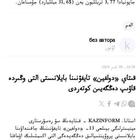
جاپونيادا 3,77 تريلليون يەن ($31,6 ميلليارد) جۇمساعان.
الەم
без автора
اۆتور
16:08, 09 تامىز 2026
قىتاي «دولفين» تايفۋنىنا بايلانىستى التى وڭىردە
قاۋىپ دەڭگەيىن كوتەردى
استانا. KAZINFORM - قىتايدىڭ سۋ رەسۋرستارى
مينيسترلىگى بيىلعى 13- «دولفين» تايفۋنىنىڭ جاقىنداۋىنا
بايلانىستى پروۆينتسيالىق دەڭگەيدەگى التى اكىمشىلىك اۋماقتا