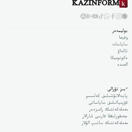
KAZINFORM
بوليمدەر
وقيعا
ساياسات
تالداۋ
ەكونوميكا
الەمدە
ءبىز تۋرالى
پايدالانۋشىلىق كەلىسىم
قۇپىيالىلىق ساياساتى
مەملەكەتتىك رامىزدەر
جەمقورلىققا قارسى شارالار
مەملەكەتتىك ساتىپ الۋلار