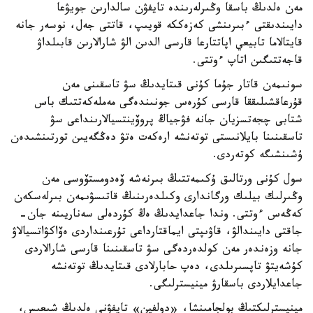
مەن ەلدىڭ باسقا وڭىرلەرىندە تايفۋن سالدارىن جويۋعا
دايىندىقتى ءبىرىنشى كەزەككە قويىپ، قاتتى جەل، نوسەر جانە
قايتالاما تابيعي اپاتتارعا قارسى الدىن الۋ شارالارىن قابىلداۋ
قاجەتتىگىن اتاپ ءوتتى.
سونىمەن قاتار جۇما كۇنى قىتايدىڭ سۋ تاسقىنى مەن
قۇرعاقشىلىققا قارسى كۇرەس جونىندەگى مەملەكەتتىك باس
شتابى چجەتسزيان جانە فۋجياڭ پروۆينتسيالارىنداعى سۋ
تاسقىنىنا بايلانىستى توتەنشە ارەكەت ەتۋ دەڭگەيىن تورتىنشىدەن
ۇشىنشىگە كوتەردى.
سول كۇنى ورتالىق ۇكىمەتتىڭ بىرنەشە ۆەدومستۆوسى مەن
وڭىرلىك بيلىك ورگاندارى وكىلدەرىنىڭ قاتىسۋىمەن بىرلەسكەن
كەڭەس ءوتتى. وندا جاعدايدىڭ ەڭ كۇردەلى سەناريىنە جان-
جاقتى دايىندالۋ، قاۋىپتى ايماقتارداعى تۇرعىنداردى ەۆاكۋاتسيالاۋ
جانە وزەندەر مەن كولدەردەگى سۋ تاسقىنىنا قارسى شارالاردى
كۇشەيتۋ تاپسىرىلدى، دەپ حابارلادى قىتايدىڭ توتەنشە
جاعدايلاردى باسقارۋ مينيسترلىگى.
مينيسترلىكتىڭ بولجامىنشا، «دولفين» تايفۋنى ەلدىڭ شىعىس،