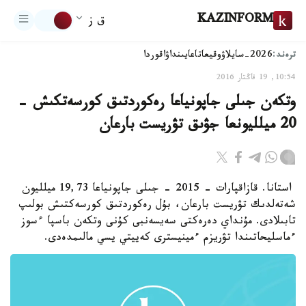
KAZINFORM
ق ز
ترەند:
2026-سايلاۋ
وقيعا
تاعايىنداۋ
اقوردا
10:54, 19 قاڭتار 2016
وتكەن جىلى جاپونياعا رەكوردتىق كورسەتكىش -
20 ميلليونعا جۋىق تۋريست بارعان
استانا. قازاقپارات - 2015 - جىلى جاپونياعا 19,73 ميلليون
شەتەلدىك تۋريست بارعان، بۇل رەكوردتىق كورسەكتىش بولىپ
تابىلادى. مۇنداي دەرەكتى سەيسەنبى كۇنى وتكەن باسپا ءسوز
ءماسليحاتىندا تۋريزم ءمينيسترى كەييتي يسي مالىمدەدى.