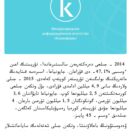
2014 - جىلعى دەرەكتەرمەن سالىستىرعاندا، تۋريستىك اعىن
ءوسىمى %47,1- دى قۇراعان. جاپونياعا، اسىرەسە قىتايدىڭ
ماتەريكتىك بولىگىنەن تۋريستەر كوپتەپ كەلەدى. 2015 - جىلى
ولاردىڭ سانى 4,9 ميللين ادامدى قۇرادى، بۇل وتكەن جىلعى
كورسەتكىشتەن 2,5 ميلليونعا كوپ. جاپونياعا تايۆاننان 3,6
ميلليون تۇرعىن، گونكونگتان 1,5 ميلليون تۇرعىن بارعان. 4
ميلليونعا جۋىق تۋريستەر كورەيا رەسپۋبليكاسىنان كەلگەن،
جىلدىق ءوسىم - 45 پايىز.
ۆەدومستۆونىڭ باعالاۋىنشا، وتكەن جىلى شەتەلدىك ساياحاتشىلار