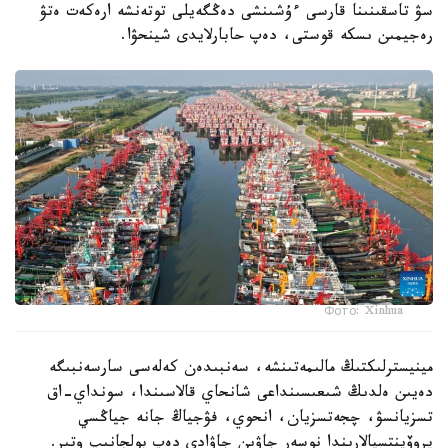
سۋ تاسقىنىنا قارسى ءۇشىنشى دەڭگەيلى توتەنشە ارەكەت ەتۋ
رەجيمىن ىسكە قوستى، دەپ حابارلايدى شينحۋا.
Фото: Xinhua
مينيسترلىكتىڭ مالىمەتىنشە، سەنبىدەن كەلەسى سارسەنبىگە
دەيىن ەلدىڭ شىعىسىنداعى شانحاي قالاسىندا، سونداي-اق
تسزيانسۋ، چجەتسزيان، انحوي، فۋجياڭ جانە جياڭسي
پروۆينتسيالارىندا نوسەر جاۋىن جاۋادى دەپ بولجانىپ وتىر.