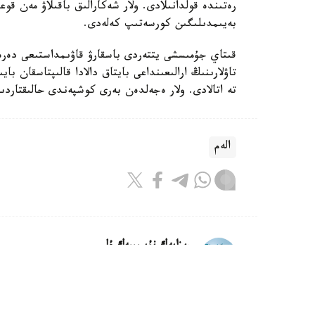
رەتىندە قولدانىلادى. ولار شەكارالىق باقىلاۋ مەن قوع
بەيىمدىلىگىن كورسەتىپ كەلەدى.
قىتاي جۇمىسشى يتتەردى باسقارۋ قاۋىمداستىعى دە
تاۋلارىنىڭ ارالىعىنداعى بايتاق دالادا قالىپتاسقان 
تە اتالادى. ولار ەجەلدەن بەرى كوشپەندى حالىقتار
الەم
ريزابەك نۇسىپبەك ۇلى
اۆتور