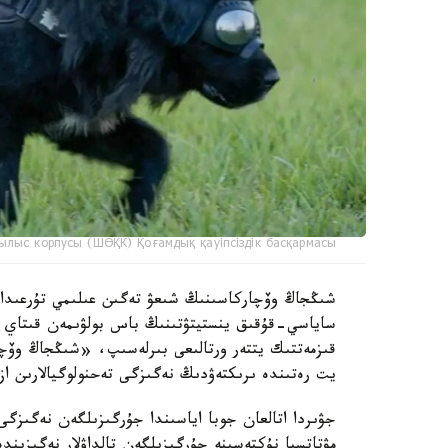
ылыс корпусы (ШӨҚК) Қоғамдық қауіпсіздік басқармасы
ساياسي-قۇقىق ينستيتۋتىنىڭ باس بولۋىمەن قىتاي عى
قىزمەتتىك يتتەر ورتالىعى بىرلەسىپ، «شىڭجاڭ وۆچا
يت رەتىندە ىرىكتەۋدىڭ نەگىزگى تەحنولوگيالارىن از
جۋىردا اتالعان جوبا اياسىندا جۇرگىزىلگەن نەگىزگى
مۋتاتسيا نۇكتەسىنە جۇرگىزىلگەن تالداۋلار نەگىزىن