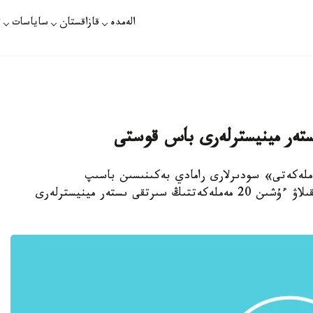
الەمدە
قازاقستان
ساياسات
ت
مەملەكەتى» سودىرلارى رامادي بەكىنىسىن باسىپ
العاندىقتان ولارعا قارسى قالاي ارەكەت ەتۋدى تالقىلاۋ ءۇشىن 20 مەملەكەتتىڭ سىرتقى ىستەر مينيسترلەرى