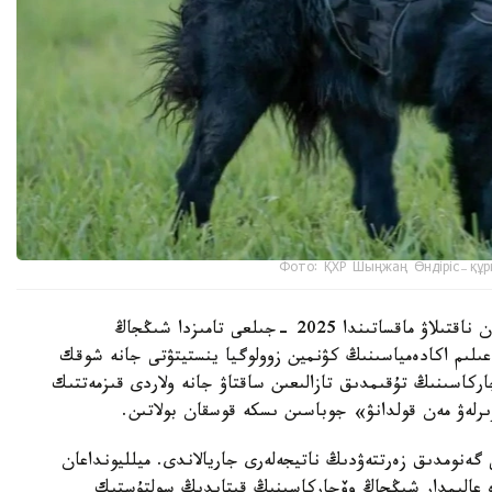
Фото: ҚХР Шыңжаң Өндіріс-құр
شىڭجاڭ وۆچاركاسىنىڭ شىعۋ تەگىن عىلىمي تۇرعىدان ناقتىلاۋ ماقساتىندا 2025 -جىلعى تامىزدا شىڭجاڭ
لىم اكادەمياسىنىڭ كۋنمين زوولوگيا ينستيتۋتى جانە شوقك
ركاسىنىڭ تۇقىمدىق تازالىعىن ساقتاۋ جانە ولاردى قىزمەتتىك
ىرلەۋ مەن قولدانۋ» جوباسىن ىسكە قوسقان بولاتىن.
 گەنومدىق زەرتتەۋدىڭ ناتيجەلەرى جاريالاندى. ميلليونداعان
دە عالىمدار شىڭجاڭ وۆچاركاسىنىڭ قىتايدىڭ سولتۇستىك