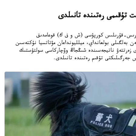
ت تۇقىمى رەتىندە تانىلدى
ىڭجاڭ ءوندىرىس-قۇرىلىس كورپۋسى (ش و ق ك) قوعامدىق
ەن بەلگىلى بولعانداي، ميلليونداعان مۋتاتسيا نۇكتەسىن
دى زەرتتەۋ ناتيجەسىندە شىڭجاڭ وۆچاركاسى سولتۇستىك
س جەرگىلىكتى تۇقىم رەتىندە تانىلدى.