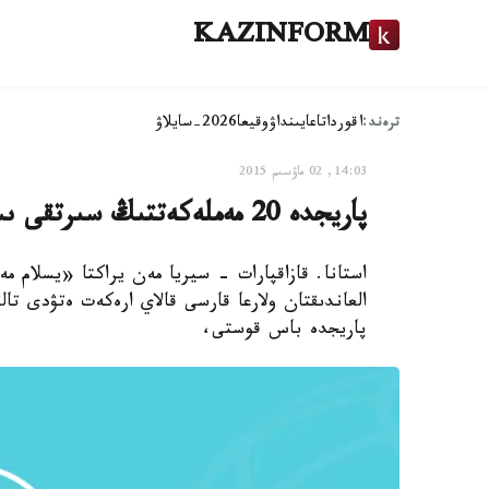
KAZINFORM
ترەند:
اقوردا
تاعايىنداۋ
وقيعا
2026-سايلاۋ
14:03, 02 ماۋسىم 2015
پاريجدە 20 مەملەكەتتىڭ سىرتقى ىستەر مينيسترلەرى باس قوستى
استانا. قازاقپارات - سيريا مەن يراكتا «يسلام 
پاريجدە باس قوستى،