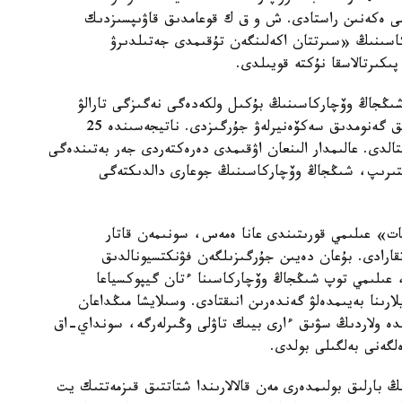
ىمى ەكەنىن راستادى. ش و ق ك قوعامدىق قاۋىپسىزدىك
كاسىنىڭ «سىرتتان اكەلىنگەن تۇقىمدى جەتىلدىرۋ
پىكىرتالاسقا نۇكتە قويىلدى.
 شىڭجاڭ وۆچاركاسىنىڭ بۇكىل ولكەدەگى نەگىزگى تارالۋ
ايماقتارىن ارالاپ، 109 داراباسقا جوعارى ساپالى تولىق گەنومدىق سەكۆەنيرلەۋ جۇرگىزدى. ناتيجەسىندە 25
قتالدى. عالىمدار الىنعان اۋقىمدى دەرەكتەردى جەر بەتىندەگى
لىستىرىپ، شىڭجاڭ وۆچاركاسىنىڭ جوعارى دالدىكتەگى
ات» عىلىمي قورىتىندى عانا ەمەس، سونىمەن قاتار
اتقارادى. بۇعان دەيىن جۇرگىزىلگەن فۋنكتسيونالدىق
، عىلىمي توپ شىڭجاڭ وۆچاركاسىنا ءتان گيپوكسياعا
ارىنا بەيىمدەلۋ گەندەرىن انىقتادى. وسىلايشا مىڭداعان
ندە ولاردىڭ سۋىق ءارى بيىك تاۋلى وڭىرلەرگە، سونداي-اق
لگەنى بەلگىلى بولدى.
بارلىق بولىمدەرى مەن قالالارىندا شتاتتىق قىزمەتتىك يت