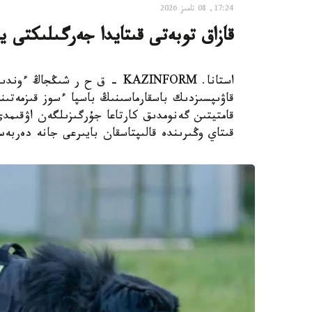
17:24, 08 تامىز 2026
قازاق توبەتى قىتايدا جەرگىلىكتى ي
استانا. KAZINFORM – ق ح ر ش
قاۋىپسىزدىك باسقارماسىنىڭ باسپا ءسوز قىزمەتىن
قامتيتىن گەنومدىق كارتاعا جۇرگىزىلگەن اۋقىم
قىتاي وڭىرىندە قالىپتاسقان بايىرعى جانە دەربە