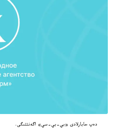
دەپ حابارلادى «بي-بي-سي» اگەنتتىگى.