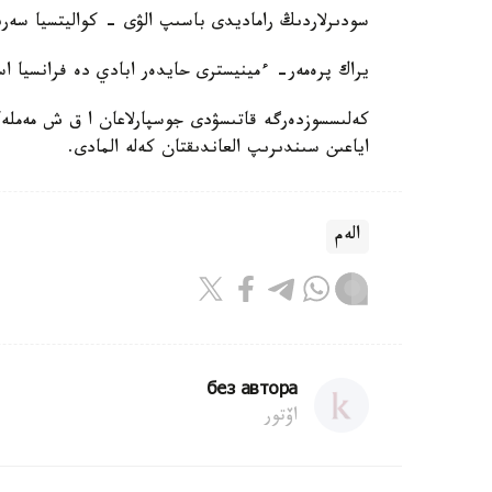
سودىرلاردىڭ راماديدى باسىپ الۋى - كواليتسيا سەرى
يراك پرەمەر- ءمينيسترى حايدەر ابادي دە فرانسيا اس
كەلىسسوزدەرگە قاتىسۋدى جوسپارلاعان ا ق ش مەملە
اياعىن سىندىرىپ العاندىقتان كەلە المادى.
الەم
без автора
اۆتور