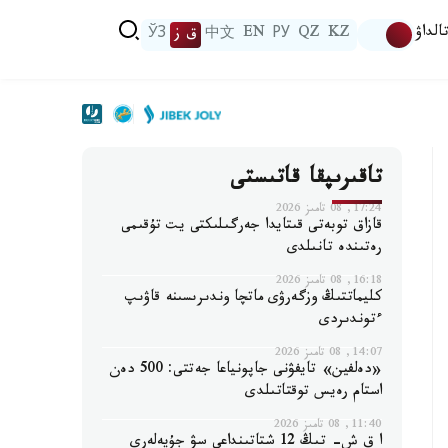
الداۋ
KZ
QZ
РУ
EN
中文
ق ز
ЎЗ
تاقىرىپقا قاتىستى
17:24, 08 تامىز 2026
قازاق توبەتى قىتايدا جەرگىلىكتى يت تۇقىمى
رەتىندە تانىلدى
16:18, 08 تامىز 2026
كليماتتىڭ وزگەرۋى ماتچا وندىرىسىنە قاۋىپ
ءتوندىردى
14:07, 08 تامىز 2026
«دەلفين» تايفۋنى جاپونياعا جەتتى: 500 دەن
استام رەيس توقتاتىلدى
11:40, 08 تامىز 2026
ا ق ش- تىڭ 12 شتاتىنداعى سۋ جۇيەلەرى