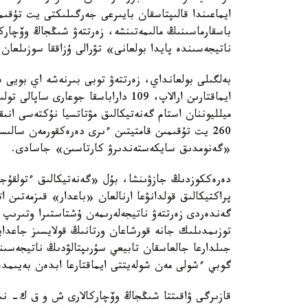
ايماعىندا قالىپتاسقان بايىرعى جەرگىلىكتى يت تۇق
باسقارماسىنىڭ مالىمەتىنشە، زەرتتەۋ شىڭجاڭ وۆچار
ناتيجەسىندە پايدا بولعانى» تۋرالى ۇزاققا سوزىلعان 
بەلگىلى بولعانداي، زەرتتەۋ توبى بىرنەشە اي بويى
ميلليوننان استام گەنەتيكالىق مۋتاتسيا نۇكتەسى انى
260 يت تۇقىمىن قامتيتىن ءىرى دەرەكقورمەن سا
«گەنومدىق سايكەستەندىرۋ كارتاسىن» جاسادى.
دەرەككوزدىڭ جازۋىنشا، بۇل «گەنەتيكالىق ءتولقۇج
پراكتيكالىق قولدانۋعا ارنالعان «باعدار» قىزمەتىن 
گەندەردى زەرتتەۋ ناتيجەلەرىمەن ۇشتاستىرا وتىرىپ
توزىمدىلىك جانە قورشاعان ورتانىڭ قولايسىز جاعدايل
جىلدارعا جالعاسقان تابيعي سۇرىپتالۋدىڭ ناتيجەسى
گوبي ءشولى مەن شولەيتتى ايماقتارعا ابدەن بەيىمدە
قازىرگى ۋاقىتتا شىڭجاڭ وۆچاركالارى ش و ق ك- نىڭ 