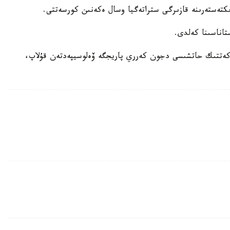
كتەستەرىنە قازىرگى ستراتەگيا وسال ەكەنىن كورسەتتى.
تاناسىنا كەلدى.
كەتتىك حاتشىسى دجون كەرري پاريجگە ۆەلوسيپەدتەن قۇلاپ،