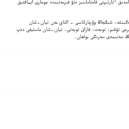
امدىق ءتارتىپتى قامتاماسىز ەتۋ قىزمەتىندە جوعارى ايماقتىق
رەگىنشە، شىڭجاڭ وۆچاركاسى - التاي مەن تيان-شان
بايىرعى تۇقىم، توبەت، قازاق توبەتى، تيان-شان ماستيفى دەپ
دىڭ سەنىمدى سەرىگى بولعان.