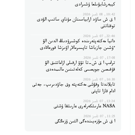
كيبەرشابۋىلعا ۇشىرادى
10:42, 08 تامىز 2026
ا ق ش ساۋد ارابياسىنان مۇناي ساتىپ الۋدى
توقتاتتى
22:46, 07 تامىز 2026
دانيا مەكتەپتەرىندە كوشىرۋدىڭ الدىن الۋ
ءۇشىن جازباشا تاپسىرمالار اۋىزشا قورعالادى
17:08, 07 تامىز 2026
ترامپ ا ق ش-تا تۋۋ ارقىلى ازاماتتىق الۋ
قۇقىعىن جويعىسى كەلەتىنىن مالىمدەدى
16:30, 07 تامىز 2026
تايلاندتا وقۋشى مەكتەپتە وق جاۋدىرىپ، جەتى
ادام قازا تاپتى
13:24, 07 تامىز 2026
NASA عارىشكەرلەرى عارىشقا ۇشتى
11:25, 07 تامىز 2026
ا ق ش مۋزەيىندەگى التىن ۇزەڭگى