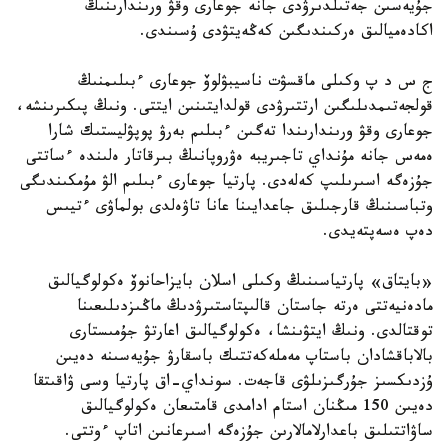
جۇيەسىن جەتىلدىرۋدى جانە جوعارى وقۋ ورىندارىنىڭ
اكادەميالىق ەركىندىگىن كەڭەيتۋدى ۇسىندى.
ج س د پ وكىلى ماقسۋت ناسيبۋلوۆ جوعارى ءبىلىمنىڭ
قولجەتىمدىلىگىن ارتتىرۋدى قولدايتىنىن ايتتى. ونىڭ پىكىرىنشە،
جوعارى وقۋ ورىندارىندا تەگىن ءبىلىم بەرۋ پوپۋليستىك شارا
ەمەس جانە مۇنداي تاجىريبە ەۋروپانىڭ بىرقاتار ەلىندە ءساتتى
جۇزەگە اسىرىلىپ كەلەدى. پارتيا جوعارى ءبىلىم الۋ مۇمكىندىگى
وتباسىنىڭ قارجىلىق جاعدايىنا عانا تاۋەلدى بولماۋى ءتيىس
دەپ ەسەپتەيدى.
«بايتاق» پارتياسىنىڭ وكىلى اسلان بايزاحانوۆ ەكولوگيالىق
مادەنيەتتى ەرتە جاستان قالىپتاستىرۋدىڭ ماڭىزدىلىعىنا
توقتالدى. ونىڭ ايتۋىنشا، ەكولوگيالىق اعارتۋ جۇمىستارى
بالاباقشادان باستاپ مەملەكەتتىك باسقارۋ جۇيەسىنە دەيىن
ۇزدىكسىز جۇرگىزىلۋى قاجەت. سونداي-اق پارتيا وسى ۋاقىتقا
دەيىن 150 مىڭنان استام ادامدى قامتىعان ەكولوگيالىق
ساۋاتتىلىق باعدارلامالارىن جۇزەگە اسىرعانىن اتاپ ءوتتى.