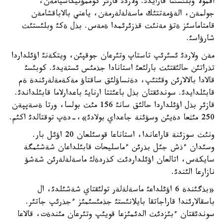
اقمولا وبلئسئنا قارايدئ. ولاردئ قازئر كوممؤنيكاسيامةن،
جولمةن، الةؤمةتتئك ماسةلةلةرمةن، ياعني بالاباقشامةن
قامتاماسئز ةتؤ مةنئث قذزئرئمدا ةمةس. بذل ةكئ وبلئستئث
شارؤاسئ.
مةن ولاردئ ئسئرئپ تاستاپ وتئرعان جوقپئن، ويتكةنئ اؤئلداردا
تذراتئن حالئقتئث بارلئعئ استانادا جذمئس ئستةيدئ. كوبئسئ
قالادا بالالارئن وقئتئپ، دةنساؤلئق ساقتاؤ مةكةمةلةرئندة ةم
قابئلدايدئ. سوندئقتان بذل باعئتتا ارنايئ باعدارلاما قابئلداندئ.
قازئر بذل اؤئلداردا حالئق سانئ 156 مئث بولسا، ورتا ةسةپپةن
250 مئثعا دةيئن وسؤئنة جاعداي بولادئ»،-دةپ توقتالدئ اكئم.
ونئث سوزئنة قاراعاندا، استاناعا قوسئلعان 20 اؤئل بار.
وسئدان ءذش جئل بذرئن ءماسليحات قابئلداعان شةشئمگة
سايكةس، اتالعان اؤئلداردئث كذردةلئ ماسةلةلةرئن شةشؤ
نازارعا الئندئ.
«بذگئندة 6 اؤئلداعئ ماسةلةلةر تولئقتاي شةشئلدئ، ال
باسقالارئندا قاراجاتقا بايلانئستئ جذمئسئمئز ءجذرئپ جاتئر.
سوندئقتان ءبئزدئث الدئمئزعا قويئپ وتئرعان مئندةت، قالاعا