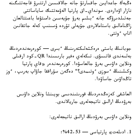
ەڭبەك جاعدايىن جاقسارتۋ جانە جالاقىسىن ارتتىرۋ قاجەتتىگىنە
نازار اۋداردى. سونداي-اق پارتيا الەۋمەتتىك ساياساتتى
جەتىلدىرۋگە جانە ءبىلىم بەرۋ جۇيەسىن دامىتۋعا باعىتتالعان
زاڭنامالىق باستامالاردى جۇيەلى تۇردە ۇسىنىپ كەلە جاتقانىن
اتاپ ءوتتى.
جوبانىڭ باستى ەرەكشەلىكتەرىنىڭ ءبىرى — كورەرمەندەردىڭ
بەلسەندى قاتىسۋى. تىكەلەي ەفير بارىسىندا QR-كود ارقىلى
ونلاين داۋىس بەرۋ جالعاسۋدا. كورەرمەندەر «قاي پارتيا
وكىلىنىڭ ءسوزى ءوتىمدى؟“ دەگەن سۇراققا جاۋاپ بەرىپ، ءوز
تاڭداۋىن جاساۋدا.
العاشقى كەزەڭدەردىڭ قورىتىندىسى بويىنشا ونلاين داۋىس
بەرۋدىڭ ارالىق ناتيجەلەرى جاريالاندى.
ونلاين داۋىس بەرۋدىڭ ارالىق ناتيجەلەرى:
1. ادىلەت» پارتياسى — 42،53%؛