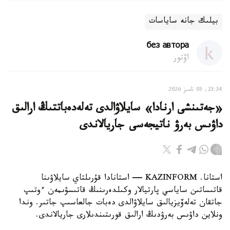
بيلىك جانە ساياسات
без автора
اۆتور
23:34, 05 تامىز 2026
«جەتىنشى ارنادا» سايلاۋالدى تەلەدەباتتىڭ ارالىق
داۋىس بەرۋ ناتيجەسى جاريالاندى
استانا. KAZINFORM — استانادا قۇرىلتاي سايلاۋىنا
قاتىساتىن ساياسي پارتيالار وكىلدەرىنىڭ قاتىسۋىمەن ءوتىپ
جاتقان تەلەۆيزيالىق سايلاۋالدى دەبات جالعاسىپ جاتىر. وندا
ونلاين داۋىس بەرۋدىڭ ارالىق قورىتىندىلارى جاريالاندى.