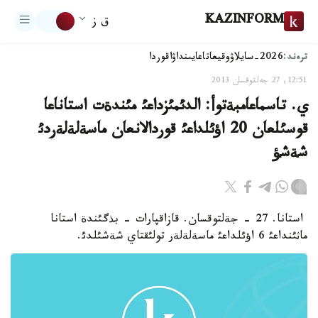
KAZINFORM
ق ز
ترەند:
2026-سايلاۋ
وقيعا
تاعايىنداۋ
اقوردا
12:51, 27 جەلتوقسان 2013
ي. تاسماعامبةتوأ: الدئمئزداعئ مئندةت استاناعا
قوسئلعان 20 اؤئلداعئ قوردالانعان ماسةلةلةردئ
شةشؤ
استانا. 27 - جةلتوقسان. قازاقپارات - بذگئندة استانا
ماثئنداعئ 6 اؤئلداعئ ماسةلةلةر تولئقتاي شةشئلدئ.