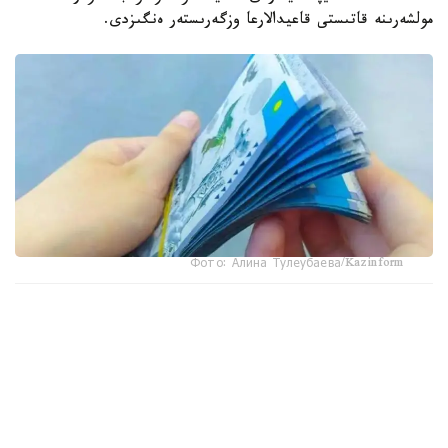
مولشەرىنە قاتىستى قاعيدالارعا وزگەرىستەر ەنگىزدى.
Фото: Алина Тулеубаева/Kazinform
جاڭا تارتىپكە سايكەس، مەملەكەتتىك ستيپەنديا تولەۋ بارىسىندا
وپەراتور مەن جوعارى جانە جوعارى وقۋ ورنىنان كەيىنگى ءبىلىم
بەرۋ ۇيىمدارى «جوعارى ءبىلىمنىڭ ءبىرىڭعاي پلاتفورماسى»
سيفرلىق جۇيەسى ارقىلى جۇمىس ىستەيدى.
جوعارى وقۋ ورىندارى وپەراتورعا ءبىلىم الۋشىلار تۋرالى