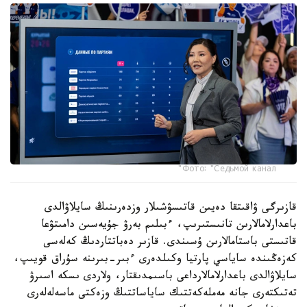
Фото: "Седьмой канал"
قازىرگى ۋاقىتقا دەيىن قاتىسۋشىلار وزدەرىنىڭ سايلاۋالدى
باعدارلامالارىن تانىستىرىپ، ءبىلىم بەرۋ جۇيەسىن دامىتۋعا
قاتىستى باستامالارىن ۇسىندى. قازىر دەباتتاردىڭ كەلەسى
كەزەڭىندە ساياسي پارتيا وكىلدەرى ءبىر-بىرىنە سۇراق قويىپ،
سايلاۋالدى باعدارلامالارداعى باسىمدىقتار، ولاردى ىسكە اسىرۋ
تەتىكتەرى جانە مەملەكەتتىك ساياساتتىڭ وزەكتى ماسەلەلەرى