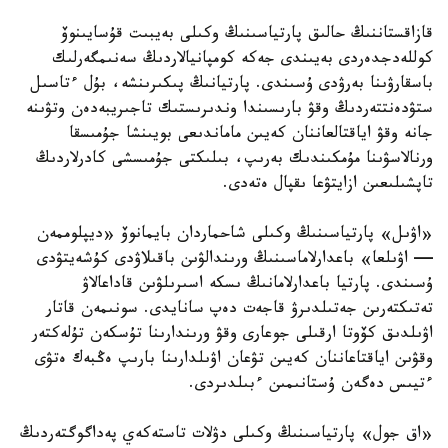
قازاقستاننىڭ حالىق پارتياسىنىڭ وكىلى بەيبىت قۇسايىنوۆ
كوللەدجدەردى بەيىندى جەكە كومپانيالاردىڭ سەنىمگەرلىك
باسقارۋىنا بەرۋدى ۇسىندى. پارتيانىڭ پىكىرىنشە، بۇل ءتاسىل
ستۋدەنتتەردىڭ وقۋ بارىسىندا وندىرىستىك تاجىريبەدەن وتۋىنە
جانە وقۋ اياقتالعاننان كەيىن ماماندىعى بويىنشا جۇمىسقا
ورنالاسۋىنا مۇمكىندىك بەرىپ، بىلىكتى جۇمىسشى كادرلاردىڭ
تاپشىلىعىن ازايتۋعا ىقپال ەتەدى.
«اۋىل» پارتياسىنىڭ وكىلى شاحماردان بايمانوۆ «ديپلوممەن
— اۋىلعا» باعدارلاماسىنىڭ ورىندالۋىن باقىلاۋدى كۇشەيتۋدى
ۇسىندى. پارتيا باعدارلامانىڭ ىسكە اسىرىلۋىن قاداعالاۋ
تەتىكتەرىن جەتىلدىرۋ قاجەت دەپ سانايدى. سونىمەن قاتار
اۋىلدىق كۆوتا ارقىلى جوعارى وقۋ ورىندارىنا تۇسكەن تۇلەكتەر
وقۋىن اياقتاعاننان كەيىن تۋعان اۋىلدارىنا بارىپ ەڭبەك ەتۋى
ءتيىس دەگەن ۇستانىمىن ءبىلدىردى.
«اق جول» پارتياسىنىڭ وكىلى دۋلات تاستەكەي پەداگوگتەردىڭ