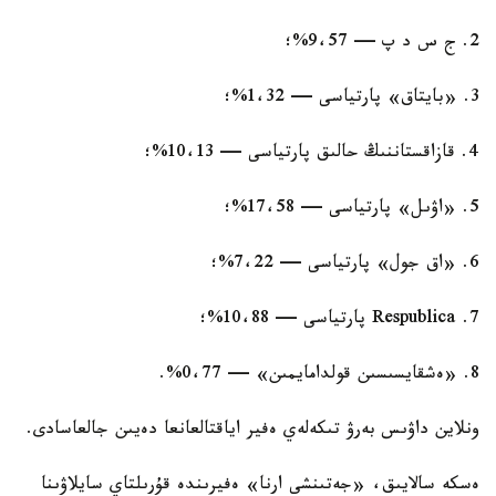
2. ج س د پ — 9،57%؛
3. «بايتاق» پارتياسى — 1،32%؛
4. قازاقستاننىڭ حالىق پارتياسى — 10،13%؛
5. «اۋىل» پارتياسى — 17،58%؛
6. «اق جول» پارتياسى — 7،22%؛
7. Respublica پارتياسى — 10،88%؛
8. «ەشقايسىسىن قولدامايمىن» — 0،77%.
ونلاين داۋىس بەرۋ تىكەلەي ەفير اياقتالعانعا دەيىن جالعاسادى.
ەسكە سالايىق، «جەتىنشى ارنا» ەفيرىندە قۇرىلتاي سايلاۋىنا