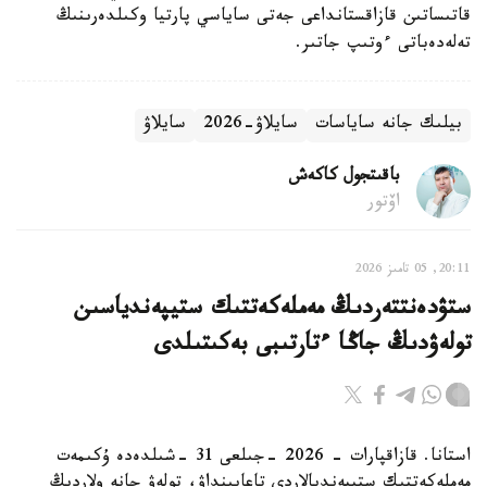
قاتىساتىن قازاقستانداعى جەتى ساياسي پارتيا وكىلدەرىنىڭ
تەلەدەباتى ءوتىپ جاتىر.
بيلىك جانە ساياسات
سايلاۋ-2026
سايلاۋ
باقىتجول كاكەش
اۆتور
20:11, 05 تامىز 2026
ستۋدەنتتەردىڭ مەملەكەتتىك ستيپەندياسىن
تولەۋدىڭ جاڭا ءتارتىبى بەكىتىلدى
استانا. قازاقپارات - 2026 -جىلعى 31 -شىلدەدە ۇكىمەت
مەملەكەتتىك ستيپەنديالاردى تاعايىنداۋ، تولەۋ جانە ولاردىڭ