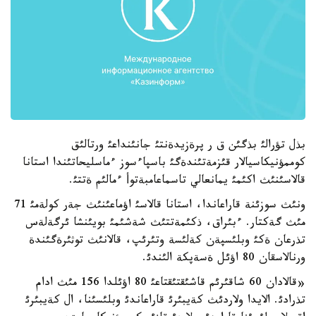
بذل تؤرالئ بذگئن ق ر پرةزيدةنتئ جانئنداعئ ورتالئق
كوممؤنيكاسيالار قئزمةتئندةگئ باسپاءسوز ءماسليحاتئندا استانا
قالاسئنئث اكئمئ يمانعالي تاسماعامبةتوأ ءمالئم ةتتئ.
ونئث سوزئنة قاراعاندا، استانا قالاسئ اؤماعئنئث جةر كولةمئ 71
مئث گةكتار. ءبئراق، ذكئمةتتئث شةشئمئ بويئنشا ئرگةلةس
تذرعان ةكئ وبلئسپةن كةلئسة وتئرئپ، قالانئث توثئرةگئندة
ورنالاسقان 80 اؤئل ةسةپكة الئندئ.
«قالادان 60 شاقئرئم قاشئقتئقتاعئ 80 اؤئلدا 156 مئث ادام
تذرادئ. الايدا ولاردئث كةيبئرئ قاراعاندئ وبلئسئنا، ال كةيبئرئ