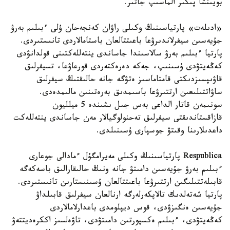
بويىنشا پىكىر الماسىپ جاتىر.
«ادىلەت» پارتياسىنىڭ وكىلى راۋان كەنجەحان ۇلى ءبىلىم بەرۋ
جۇيەسىن سيفرلاندىرۋعا باعىتتالعان باستامالاردى تانىستىردى.
پارتيا ءبىلىم بەرۋ سالاسىندا جاساندى ينتەللەكتىنى قولدانۋدى
كەڭەيتۋدى ۇسىنىپ، جەكە دەرەكتەردى قورعاۋعا، تسيفرلىق
قاۋىپسىزدىكتى قامتاماسىز ەتۋگە جانە حالىقتىڭ سيفرلىق
ساۋاتتىلىعىن ارتتىرۋعا باسىمدىق بەرەتىنىن مالىمدەدى.
سونىمەن قاتار الداعى بەس جىل ىشىندە 5 ميلليون
قازاقستاندىقتى سيفرلىق تەحنولوگيالار مەن جاساندى ينتەللەكت
داعدىلارىنا وقىتۋ جوسپارى ۇسىنىلدى.
Respublica پارتياسىنىڭ وكىلى مەيرامگۇل ءمادالى جوعارى
ءبىلىم بەرۋ جۇيەسىن دامىتۋ جانە ونىڭ حالىقارالىق باسەكەگە
قابىلەتتىلىگىن ارتتىرۋعا باعىتتالعان ۇسىنىستارىن تانىستىردى.
پارتيا شەتەلدىك تالاپكەرلەرگە ارنالعان سيفرلىق قابىلداۋ
جۇيەسىن ەنگىزۋدى، قوس ديپلومدى باعدارلامالاردى
كەڭەيتۋدى، ءبىلىم ەكسپورتىن دامىتۋدى، تاۋەلسىز اككرەديتتەۋ