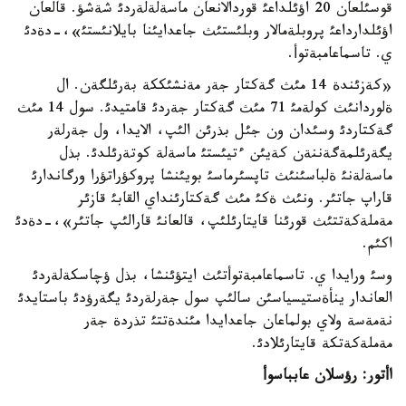
قوسئلعان 20 اؤئلداعئ قوردالانعان ماسةلةلةردئ شةشؤ. قالعان
اؤئلدارداعئ پروبلةمالار وبلئستئث جاعدايئنا بايلانئستئ»،-دةدئ
ي. تاسماعامبةتوأ.
«كةزئندة 14 مئث گةكتار جةر مةنشئككة بةرئلگةن. ال
ةلوردانئث كولةمئ 71 مئث گةكتار جةردئ قامتيدئ. سول 14 مئث
گةكتاردئ وسئدان ون جئل بذرئن الئپ، الايدا، ول جةرلةر
يگةرئلمةگةننةن كةيئن ءتيئستئ ماسةلة كوتةرئلدئ. بذل
ماسةلةنئ ةلباسئنئث تاپسئرماسئ بويئنشا پروكؤراتؤرا ورگاندارئ
قاراپ جاتئر. ونئث ةكئ مئث گةكتارئنداي القابئ قازئر
مةملةكةتتئث قورئنا قايتارئلئپ، قالعانئ قارالئپ جاتئر»،-دةدئ
اكئم.
وسئ ورايدا ي. تاسماعامبةتوأتئث ايتؤئنشا، بذل ؤچاسكةلةردئ
العاندار ينأةستيسياسئن سالئپ سول جةرلةردئ يگةرؤدئ باستايدئ
نةمةسة ولاي بولماعان جاعدايدا مئندةتتئ تذردة جةر
مةملةكةتكة قايتارئلادئ.
اأتور
:
رؤسلان عابباسوأ