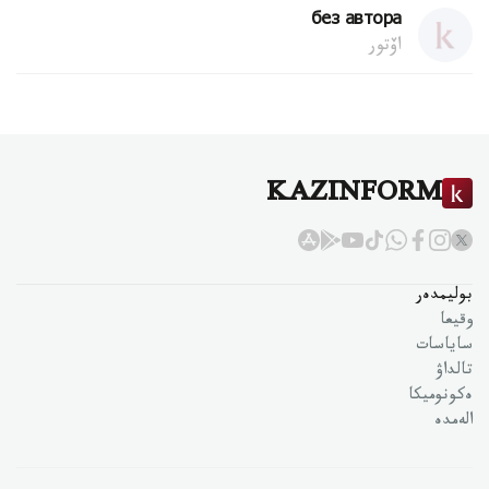
без автора
اۆتور
KAZINFORM
بوليمدەر
وقيعا
ساياسات
تالداۋ
ەكونوميكا
الەمدە