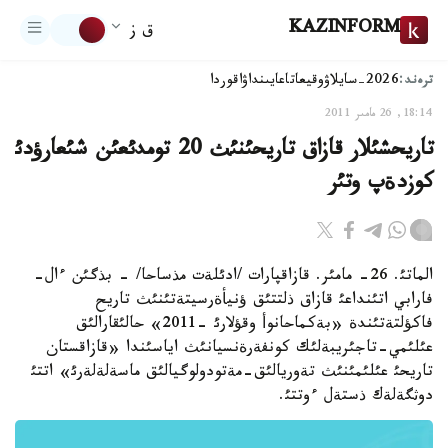
KAZINFORM
ق ز
ترەند:
2026-سايلاۋ
وقيعا
تاعايىنداۋ
اقوردا
18:14, 26 مامىر 2011
تاريحشئلار قازاق تاريحئنئث 20 تومدئعئن شئعارؤدئ
كوزدةپ وتئر
الماتئ. 26- مامئر. قازاقپارات /ادئلةت مذساحا/ - بذگئن ءال-
فارابي اتئنداعئ قازاق ذلتتئق ؤنيأةرسيتةتئنئث تاريح
فاكؤلتةتئندة «بةكماحانوأ وقؤلارئ -2011» حالئقارالئق
عئلئمي-تاجئريبةلئك كونفةرةنسيانئث اياسئندا «قازاقستان
تاريحئ عئلئمئنئث تةوريالئق-مةتودولوگيالئق ماسةلةلةرئ» اتتئ
دوثگةلةك ذستةل ءوتتئ.