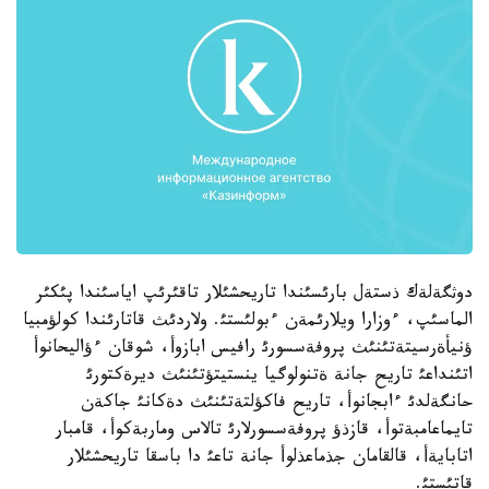
دوثگةلةك ذستةل بارئسئندا تاريحشئلار تاقئرئپ اياسئندا پئكئر
الماسئپ، ءوزارا ويلارئمةن ءبولئستئ. ولاردئث قاتارئندا كولؤمبيا
ؤنيأةرسيتةتئنئث پروفةسسورئ رافيس ابازوأ، شوقان ءؤاليحانوأ
اتئنداعئ تاريح جانة ةتنولوگيا ينستيتؤتئنئث ديرةكتورئ
حانگةلدئ ءابجانوأ، تاريح فاكؤلتةتئنئث دةكانئ جاكةن
تايماعامبةتوأ، قازذؤ پروفةسسورلارئ تالاس وماربةكوأ، قامبار
اتابايةأ، قالقامان جذماعذلوأ جانة تاعئ دا باسقا تاريحشئلار
قاتئستئ.