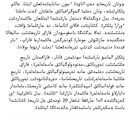
«وتان تاريحئ» دةپ اتاؤدئ ءجون سانايتئندئعئن ايتتئ. عالئم
پئكئرئنشة، وتان ذعئمئ گةوگرافيالئق جاعئنان كةث ماعئنا
بةرةدئ. بذل دوثگةلةك ذستةل بارئسئندا ايتئلعان عالئمداردئث
ءوزارا پئكئرئ. كئتاپتئث قالاي اتالماعئ، نة جازئلماعئ ؤاقئت
ةنشئسئندة. تةك بذگئنگئ باسقوسؤدان قازاق تاريحئنئث ساليقالئ
دةثگةيدة جازئلؤئن جوعارئ كوتةرگةن عالئمدارعا قاراپ، ءبئر
قذندئ دذنيةنئث كذتئپ تذرعاندئعئنا ءذمئت ارتؤعا بولادئ.
پئكئر الماسؤ بارئسئندا سونئمةن قاتار، قازاقستان تاريح
عئلئمئنئث تةوريالئق-مةتودولوگيالئق ماسةلةلةرئ، قازاق
تاريحئنئث ذعئمدئق جانة تةرمينولوگيالئق ماسةلةلةرئ، تاريح
عئلئمئ ماسةلةلةرئنئث تاريحناماسئ، دةرةكتانؤدئث تةوريالئق
جانة قولدانبالئق اسپةكتئلةرئ جانة كاسئبي تاريحشئ-ماماندار
دايارلاؤ ماسةلةلةرئ عالئمدار نازارئنا ءئلئندئ. بذل تاقئرئپتا ءوز
كةزةگئندة الدا جارئققا شئعار 20 تومدئق ةل تاريحئ كئتابئندا
باستئ ةسكةرئلةر باسئمدئقتار ةكةندئگئ ايتئلدئ.