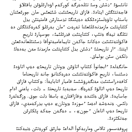
تانئسؤئ ءذشئن وسئ تئلدةرگة كوركةم اؤدارئلؤئن باقئلاؤ
قاجةتتئگئن ايتادئ. قازاق تاريحئنئث شئثعئس حان جورئعئنان
باستاپ تاؤةلسئزدئككة دةيئنگئ تذستارئن قامتيتئن بذل
كئتاپتئث مازمذندئلئعئنا تةرةث ءمان بةرئلؤ كةرةكتئگئن دة
تئلگة تيةك ةتئپ، كئتاپتئث قذرئلئمئ، جوسپارئ تاريح
فاكؤلتةتئنئث دةكانئ جاكةن تايماعامبةتوأقا ذسئنئلعاندئعئن
ايتتئ. ءار تاريحشئ ءذشئن بذل كئتاپتئث مازمذنئ مةن بةدةلئ
ذلكةن سئن بولماق.
حانگةلدئ ءابجانوأ كئتاپ اتاؤئن «وتان تاريحئ» دةپ اتاؤدئ
ذسئنسا، تاريح فاكؤلتةتئنئث دةرةكتانؤ جانة تاريحناما
كافةدراسئنئث مةثگةرؤشئسئ قامبار اتابايةأ: «كئتاپ قازاق
تاريحئ دةپ اتالؤئ كةرةك. سةبةبئ تاريحتئ - ذلت، ياعني ادام
جاسايدئ. قازاق ةلئندة «قازاقتان» باسقا ذلت جوق. وزگةلةرئ
ذلئس. ةندةشة ادةمئ ءسوزدئ «وتان» دةپ بذركةمةي، قازاق
تاريحئ دةپ اتاعان ءجون»، - دةگةن جةكة پئكئرئن
جةتكئزدئ.
پروفةسسور تالاس وماربةكوأ الداعئ جارئق كورةتئن ةثبةكتئ