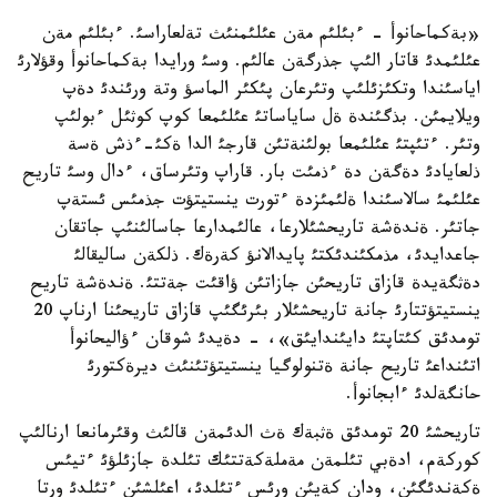
«بةكماحانوأ - ءبئلئم مةن عئلئمنئث تةلعاراسئ. ءبئلئم مةن
عئلئمدئ قاتار الئپ جذرگةن عالئم. وسئ ورايدا بةكماحانوأ وقؤلارئ
اياسئندا وتكئزئلئپ وتئرعان پئكئر الماسؤ وتة ورئندئ دةپ
ويلايمئن. بذگئندة ةل ساياساتئ عئلئمعا كوپ كوثئل ءبولئپ
وتئر. ءتئپتئ عئلئمعا بولئنةتئن قارجئ الدا ةكئ-ءذش ةسة
ذلعايادئ دةگةن دة ءذمئت بار. قاراپ وتئرساق، ءدال وسئ تاريح
عئلئمئ سالاسئندا ةلئمئزدة ءتورت ينستيتؤت جذمئس ئستةپ
جاتئر. ةندةشة تاريحشئلارعا، عالئمدارعا جاسالئنئپ جاتقان
جاعدايدئ، مذمكئندئكتئ پايدالانؤ كةرةك. ذلكةن ساليقالئ
دةثگةيدة قازاق تاريحئن جازاتئن ؤاقئت جةتتئ. ةندةشة تاريح
ينستيتؤتتارئ جانة تاريحشئلار بئرئگئپ قازاق تاريحئنا ارناپ 20
تومدئق كئتاپتئ دايئندايئق»، - دةيدئ شوقان ءؤاليحانوأ
اتئنداعئ تاريح جانة ةتنولوگيا ينستيتؤتئنئث ديرةكتورئ
حانگةلدئ ءابجانوأ.
تاريحشئ 20 تومدئق ةثبةك ةث الدئمةن قالئث وقئرمانعا ارنالئپ
كوركةم، ادةبي تئلمةن مةملةكةتتئك تئلدة جازئلؤئ ءتيئس
ةكةندئگئن، ودان كةيئن ورئس ءتئلدئ، اعئلشئن ءتئلدئ ورتا