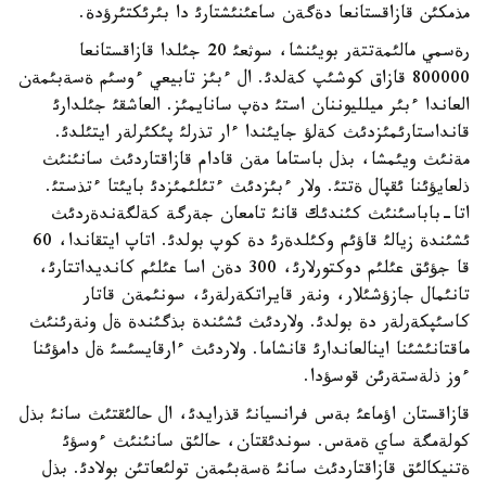
مذمكئن قازاقستانعا دةگةن ساعئنئشتارئ دا بئرئكتئرؤدة.
رةسمي مالئمةتتةر بويئنشا، سوثعئ 20 جئلدا قازاقستانعا
800000 قازاق كوشئپ كةلدئ. ال ءبئز تابيعي ءوسئم ةسةبئمةن
العاندا ءبئر ميلليوننان استئ دةپ سانايمئز. العاشقئ جئلدارئ
قانداستارئمئزدئث كةلؤ جايئندا ءار تذرلئ پئكئرلةر ايتئلدئ.
مةنئث ويئمشا، بذل باستاما مةن قادام قازاقتاردئث سانئنئث
ذلعايؤئنا ئقپال ةتتئ. ولار ءبئزدئث ءتئلئمئزدئ بايئتا ءتذستئ.
اتا-باباسئنئث كئندئك قانئ تامعان جةرگة كةلگةندةردئث
ئشئندة زيالئ قاؤئم وكئلدةرئ دة كوپ بولدئ. اتاپ ايتقاندا، 60
قا جؤئق عئلئم دوكتورلارئ، 300 دةن اسا عئلئم كانديداتتارئ،
تانئمال جازؤشئلار، ونةر قايراتكةرلةرئ، سونئمةن قاتار
كاسئپكةرلةر دة بولدئ. ولاردئث ئشئندة بذگئندة ةل ونةرئنئث
ماقتانئشئنا اينالعاندارئ قانشاما. ولاردئث ءارقايسئسئ ةل دامؤئنا
ءوز ذلةستةرئن قوسؤدا.
قازاقستان اؤماعئ بةس فرانسيانئ قذرايدئ، ال حالئقتئث سانئ بذل
كولةمگة ساي ةمةس. سوندئقتان، حالئق سانئنئث ءوسؤئ
ةتنيكالئق قازاقتاردئث سانئ ةسةبئمةن تولئعاتئن بولادئ. بذل