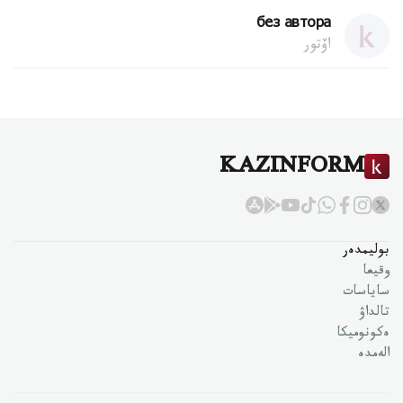
без автора
اۆتور
KAZINFORM
بوليمدەر
وقيعا
ساياسات
تالداۋ
ەكونوميكا
الەمدە