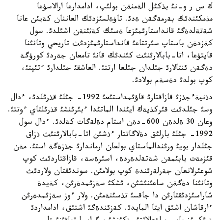
ك س ر و-نئ بذكئل الةمنةن بولئپ، ادامدارعا ارالاسؤعا
مذمكئندئك بةرمةگةن ةدئ. تاؤةلسئزدئك العاننان كةيئن عانا
شةتةلدةگئ قانداستارئمئزعا ةسئك كةثئنةن اشئلدئ. سول
كةزدةن باستاپ سئرتتاعئ قانداستارئمئزدئث تاريحي وتانئنا
قايتؤعا، اتا-بابالارئنئث كئندئك قانئ تامعان جةردئ كورؤگة
دةگةن ئنتالارئ جئلدان جئلعا ارتتئ. العاشقئ جئلدارئ ءتئپتئ،
كوپ بولدئ دةسةم بولادئ.
دذنيةءجذزئ قازاقتارئ قاؤئمداستئعئ 1992- جئلئ قذرئلدئ، ءدال
وسئ جئلدئث قئركذيةك ايئندا الماتئدا ءبئرئنشئ قذرئلتاي ءوتتئ.
وعان 30 ةلدةن 600-دةن استام دةلةگات كةلدئ. ءدال سول
1992- جئلئ بارلئق دةلاگاتتار ءذشئن اتا-بابالارئنئث ذزاق
جئلدار بويئ ورئندالماستاي بولعان ارماندارئ جذزةگة استئ. مةن
قئزمةت بابئمةن شةتةلدةردة، اسئرةسة، قازاقتاردئث كوپ
شوعئرلانعان جةرلةرئندة كوپ بولامئن. سوندئقتان ولاردئث
وتانئنا دةگةن ساعئنئشئن، ئشكئ سةزئمدةرئن، كةيدة
شاراسئزدئقتارئن دا جاقسئ تذسئنةمئن. ولار ءوز سةزئمدةرئن
ءارقاشان اشئق ايتا المايدئ. كةزئندةگئ اشتئق، ادامداردئ