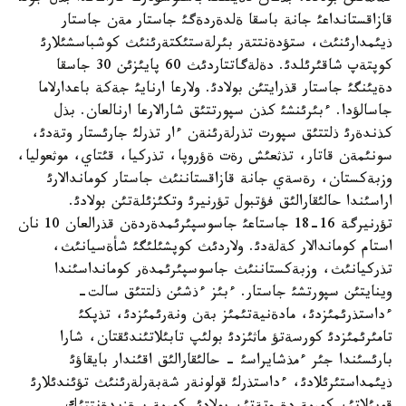
قازاقستانداعئ جانة باسقا ةلدةردةگئ جاستار مةن جاستار
ذيئمدارئنئث، ستؤدةنتتةر بئرلةستئكتةرئنئث كوشباسشئلارئ
كوپتةپ شاقئرئلدئ. دةلةگاتتاردئث 60 پايئزئن 30 جاسقا
دةيئنگئ جاستار قذرايتئن بولادئ. ولارعا ارنايئ جةكة باعدارلاما
جاسالؤدا. ءبئرئنشئ كذن سپورتتئق شارالارعا ارنالعان. بذل
كذندةرئ ذلتتئق سپورت تذرلةرئنةن ءار تذرلئ جارئستار وتةدئ،
سونئمةن قاتار، تذثعئش رةت ةؤروپا، تذركيا، قئتاي، موثعوليا،
وزبةكستان، رةسةي جانة قازاقستاننئث جاستار كوماندالارئ
اراسئندا حالئقارالئق فؤتبول تؤرنيرئ وتكئزئلةتئن بولادئ.
تؤرنيرگة 16-18 جاستاعئ جاسوسپئرئمدةردةن قذرالعان 10 نان
استام كوماندالار كةلةدئ. ولاردئث كوپشئلئگئ شأةسيانئث،
تذركيانئث، وزبةكستاننئث جاسوسپئرئمدةر كومانداسئندا
وينايتئن سپورتشئ جاستار. ءبئز ءذشئن ذلتتئق سالت-
ءداستذرئمئزدئ، مادةنيةتئمئز بةن ونةرئمئزدئ، تذپكئ
تامئرئمئزدئ كورسةتؤ ماثئزدئ بولئپ تابئلاتئندئقتان، شارا
بارئسئندا جئر ءمذشايراسئ - حالئقارالئق اقئندار بايقاؤئ
ذيئمداستئرئلادئ، ءداستذرلئ قولونةر شةبةرلةرئنئث تؤئندئلارئ