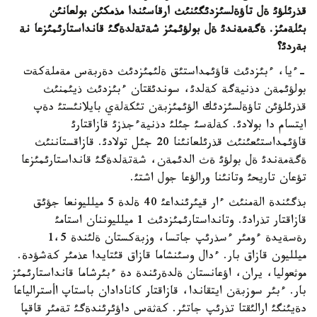
قذرئلؤئ ةل تاؤةلسئزدئگئنئث ارقاسئندا مذمكئن بولعانئن
بئلةمئز. ةگةمةندئ ةل بولؤئمئز شةتةلدةگئ قانداستارئمئزعا نة
بةردئ؟
-ءيا، ءبئزدئث قاؤئمداستئق ةلئمئزدئث دةربةس مةملةكةت
بولؤئمةن دذنيةگة كةلدئ، سوندئقتان ءبئزدئث ذيئمنئث
قذرئلؤئن تاؤةلسئزدئك الؤئمئزبةن تئكةلةي بايلانئستئ دةپ
ايتسام دا بولادئ. كةلةسئ جئلئ دذنيةءجذزئ قازاقتارئ
قاؤئمداستئعئنئث قذرئلعانئنا 20 جئل تولادئ. قازاقستاننئث
ةگةمةندئ ةل بولؤئ ةث الدئمةن، شةتةلدةگئ قانداستارئمئزعا
تؤعان تاريحئ وتانئنا ورالؤعا جول اشتئ.
بذگئندة الةمنئث ءار قيئرئنداعئ 40 ةلدة 5 ميلليونعا جؤئق
قازاقتار تذرادئ. وتانداستارئمئزدئث 1 ميلليوننان استامئ
رةسةيدة ءومئر ءسذرئپ جاتسا، وزبةكستان ةلئندة 1،5
ميلليون قازاق بار. ءدال وسئنشاما قازاق قئتايدا عذمئر كةشؤدة.
موثعوليا، يران، اؤعانستان ةلدةرئندة دة ءبئرشاما قانداستارئمئز
بار. ءبئر سوزبةن ايتقاندا، قازاقتار كانادادان باستاپ اأسترالياعا
دةيئنگئ ارالئقتا تذرئپ جاتئر. كةثةس داؤئرئندةگئ تةمئر قاقپا