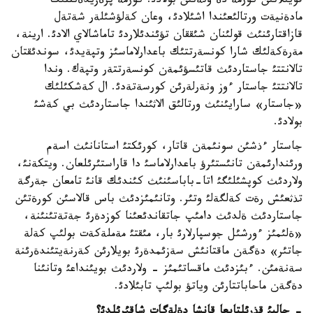
قويئلاتئن كورمة دة وتةتئن بولادئ. كورمة پرةزيدةنتتئك
مادةنيةت ورتالئعئندا اشئلادئ، وعان كةلؤشئلةر شةتةل
قازاقتارئنئث قولئنان شئققان تؤئندئلاردئ تاماشالاي الادئ. ارينة،
مةرةكةلئك شارا كونسةرتتئك باعدارلاماسئز وتپةيدئ، سوندئقتان
تالانتتئ جاستاردئث قاتئسؤئمةن كونسةرتتةر وتپةك. وندا
تالانتتئ جاستار ءوز ونةرلةرئن كورسةتةدئ. ال كةشكئلئك
«جاستار» سارايئنئث ورتالئق الاثئندا جاستاردئث بي كةشئ
بولادئ.
جاستار ءذشئن سونئمةن قاتار، كورئكتئ استانانئث اسةم
ورئندارئمةن تانئستئرؤ باعدارلاماسئ دا قاراستئرئلعان. ويتكةنئ،
ولاردئث كوپشئلئگئ اتا-باباسئنئث كئندئك قانئ تامعان جةرگة
تذثعئش رةت كةلگةلئ وتئر. وتانئمئزدئث باس قالاسئن كورةتئن
جاستاردئث ةلدئث دامئپ جاتقاندئعئنا كوزدةرئ جةتةتئنئنة،
«ةلئمئز ءورشئل جوسپارلارئ بار، مئقتئ مةملةكةت بولئپ كةلة
جاتئر» دةگةن ماقتانئش سةزئمدةرئ بويلارئن كةرنةيتئندةرئنة
سةنةمئن. ءبئزدئث ماقساتئمئز - ولاردئث بويئنداعئ وتانئنا
دةگةن ماحاباتتارئن وياتؤ بولئپ تابئلادئ.
- جالپئ قذرئلتايعا قانشا دةلةگات شاقئرئلدئ؟