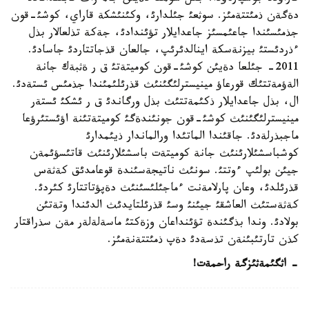
دةگةن ذمئتتةمئز. سوثعئ جئلدارئ، وكئنئشكة قاراي، كوشئ-قون
جذمئسئندا جاعئمسئز جاعدايلار تؤئندادئ، جةكة تذلعالار بذل
ءذردئستئ بيزنةسكة اينالدئرئپ، جالعان قذجاتتاردئ جاسادئ.
2011- جئلعا دةيئن كوشئ-قون كوميتةتئ ق ر ةثبةك جانة
الةؤمةتتئك قورعاؤ مينيسترلئگئنئث قذرئلئمئندا جذمئس ئستةدئ.
ال، بذل جاعدايلار ذكئمةتتئث بذل ورگاندئ ق ر ئشكئ ئستةر
مينيسترلئگئنئث كوشئ-قون جونئندةگئ كوميتةتئنة اؤئستئرؤعا
ماجبذرلةدئ. جاقئندا الماتئدا ورالماندار ذيئمدارئ
كوشباسشئلارئنئث جانة كوميتةت باسشئلارئنئث قاتئسؤئمةن
جيئن بولئپ ءوتتئ. سونئث ناتيجةسئندة قوعامدئق كةثةس
قذرئلدئ، وعان پارلامةنت ءماجئلئسئنئث دةپؤتاتتارئ كئردئ.
كةثةستئث العاشقئ جيئنئ وسئ قذرئلتايدئث الدئندا وتةتئن
بولادئ. وندا بذگئندة تؤئنداعان وزةكتئ ماسةلةلةر مةن سذراقتار
كذن تارتئبئنةن تذسةدئ دةپ ذمئتتةنةمئز.
- اثگئمةثئزگة راحمةت!