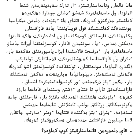
عانا قالعان وتانداستارئمئز، ءار تذرلئ سةبةپتةرمةن شئعا
الماؤدا. ول ماسةلةلةردئ شةشؤ ءذشئن جوعارئ دةثگةيدة
كةلئسئم جذرگئزؤ كةرةك. قئتاي ةلئ ءبئزدئث ةلمةن ميگراسيا
جونئندةگئ كةلئسئمگة قول قويمايئنشا جانة قازاقستان
وكئمةتئنئث قارجئلئق كومةگئنسئز ول ادامداردئث ةلگة قايتؤئ
مذمكئن ةمةس. ءيا، سونئمةن قاتار، كونسؤلدئقتا أيزانئ جاساؤ
ماسةلةلةرئ بار. ءذرئمجئ قالاسئندا أيزا-پاسپورتتئق مةكةمة بار،
ءبئراق ول قازاقستانعا كةلؤشئلةردئث قذجاتتارئن تولتئرئپ
ذلگةرة الماؤدا. سوندئقتان، تولئققاندئ كونسؤلدئق اشؤ كةرةك
ةكةنئن تذسئنةمئز. ديپلوماتيادا «پاريتةت» دةگةن تذسئنئك
بار، ةگةر ءبئز ذرئمجئدة ءوز كونسؤلدئعئمئزدئ اشساق،
قازاقستاندئق تاراپ تا قئتاي ءذشئن وسئنداي قادامعا بارؤئ
كةرةك. ءبئزدئث ةلشئلئك الةمدئك ماثئزئ بار، قارجئلئق جانة
ةكونوميكالئق ورتالئق بولئپ تابئلاتئن شاثحايدا جذمئس
ئستةؤدة. ءبئراق ءبئز بذگئندة قئتايدا ءومئر ءسذرئپ جاتقان
1،5 ميلليون قازاقتئث مذددةسئن ةسكةرؤئمئز كةرةك.
- قاي ةلدةردةن قانداستارئمئز كوپ كةلؤدة؟