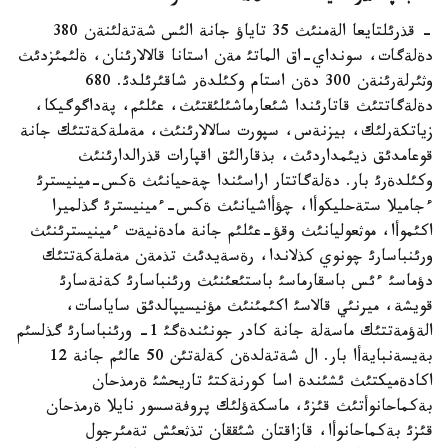
- قذرئلتايعا الةمنئث 35 تاياؤ جانة الئس شةتةلئنةن 380
دةلةگات، سونداي-اق الماتئ مةن استانا قالالارئنان، ةلئمئزدئث
وثئرلةرئنةن 300 دةن استام وكئلدةر شاقئرئلدئ. 680
دةلةگاتتئث قاتارئندا شئعارماشئلئقتئث، عئلئم، پةداگوگيكا،
زياتكةرلئك، بيزنةس، سپورت سالالارئنئث، مةملةكةتتئك جانة
قوعامدئق ذيئمداردئث، بذقارالئق اقپارات قذرالدارئنئث
وكئلدةرئ بار. دةلةگاتتار اراسئندا چةحيانئث ةكس-مينيسترئ
ءجاميلا ستةحليكوأا، چؤأاشيانئث ةكس-ءمينيسترئ گذلميرا
اكئموأا، موثعوليانئث وقؤ-عئلئم جانة مادةنيةت ءمينيسترئنئث
ورئنباسارئ چونوي كذلاندا، رةسةيدئث تذمةن مةملةكةتتئك
دؤماسئ ءئس باسقارماسئ باستئعئنئث ورئنباسارئ كةنةسارئ
قويشة، ميرنئي قالاسئ اكئمئنئث مؤنيسيپالدئق ساياسات،
الةؤمةتتئك ماسةلة جانة كادر جونئندةگئ 1- ورئنباسارئ گذلسئم
بةيسةنبايةأا بار. ال شةتةلدةن كةلةتئن 50 عالئم جانة 12
اكادةميكتئث ئشئندة اسا كورنةكتئ تاريحشئ ةرمذحان
بةكماحانوأتئث قئزئ، ماسكةؤلئك پروفةسسور نايلا ةرمذحان
قئزئ بةكماحانوأا، قازاقتان شئققان تذثعئش تةمئرجول