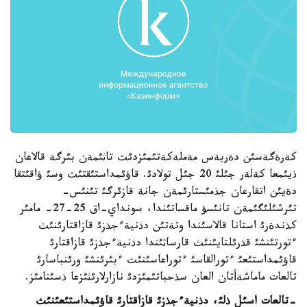
كةرةگةسئن دةربةس مةملةكةتئمئزدئث تاثئمةن بئرگة قالاعان
ذيئمعا كةلةر جئلئ 20 جئل تولادئ. قاؤئمداستئقتئث وسئ ؤاقئتقا
دةيئن اتقارعان جذمئستارئمةن جانة قازئرگئ تئنئس-
تئرشئلئگئمةن تانئسؤ ماقساتئندا، سونداي-اق 25-27- مامئر
كذندةرئ استانا قالاسئندا وتةتئن دذنيةءجذزئ قازاقتارئنئث
ءتورتئنشئ قذرئلتايئنئث قارساثئندا دذنيةءجذزئ قازاقتارئ
قاؤئمداستئعئ ءتورالقاسئ ءتوراعاسئنئث ءبئرئنشئ ورئنباسارئ
تالعات ماماشةأتان العان سذحباتئمئزدئ نازارلارئثئزعا ذسئنامئز.
-تالعات اسئل ذلئ، دذنيةءجذزئ قازاقتارئ قاؤئمداستئعئنئث