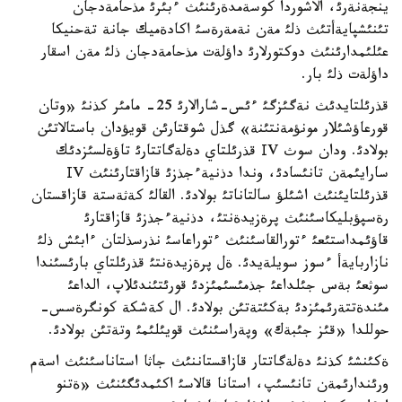
ينجةنةرئ، الاشوردا كوسةمدةرئنئث ءبئرئ مذحامةدجان
تئنئشپايةأتئث ذلئ مةن نةمةرةسئ اكادةميك جانة تةحنيكا
عئلئمدارئنئث دوكتورلارئ داؤلةت مذحامةدجان ذلئ مةن اسقار
داؤلةت ذلئ بار.
قذرئلتايدئث نةگئزگئ ءئس-شارالارئ 25- مامئر كذنئ «وتان
قورعاؤشئلار مونؤمةنتئنة» گذل شوقتارئن قويؤدان باستالاتئن
بولادئ. ودان سوث ІV قذرئلتاي دةلةگاتتارئ تاؤةلسئزدئك
سارايئمةن تانئسادئ، وندا دذنيةءجذزئ قازاقتارئنئث ІV
قذرئلتايئنئث اشئلؤ سالتاناتئ بولادئ. القالئ كةثةستة قازاقستان
رةسپؤبليكاسئنئث پرةزيدةنتئ، دذنيةءجذزئ قازاقتارئ
قاؤئمداستئعئ ءتورالقاسئنئث ءتوراعاسئ نذرسذلتان ءابئش ذلئ
نازاربايةأ ءسوز سويلةيدئ. ةل پرةزيدةنتئ قذرئلتاي بارئسئندا
سوثعئ بةس جئلداعئ جذمئسئمئزدئ قورئتئندئلاپ، الداعئ
مئندةتتةرئمئزدئ بةكئتةتئن بولادئ. ال كةشكة كونگرةسس-
حوللدا «قئز جئبةك» وپةراسئنئث قويئلئمئ وتةتئن بولادئ.
ةكئنشئ كذنئ دةلةگاتتار قازاقستاننئث جاثا استاناسئنئث اسةم
ورئندارئمةن تانئسئپ، استانا قالاسئ اكئمدئگئنئث «ةتنو