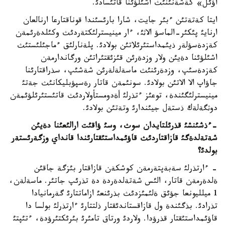
اؤئل» كةشةنئنئث اشئلؤئنا قاتئسادئ.
ايتا كةتةتئن ءبئر جايت، شارا بارئسئندا قوناقتارعا ارنالعان
ارنايئ پئكئر-الماسؤ الاثئ، ءار مينيسترلئكتةردئث وكئلدةرئمةن
كةزدةسؤلةر ذيئمداستئرئلاتئن بولادئ. پلةنارلئق ءماجئلئستئث
اشئلؤئنا دةيئن ولار وزدةرئن قئزئقتئراتئن ورگاندارمةن
كةزدةسئپ، وزدةرئنئث ماسةلةلةرئن شةشئپ، سذراقتارئنا
جاؤاپ الا الاتئن بولادئ. سونئمةن قاتار رةسپؤبليكانئث جةتئ
مينيسترلئگئندة، توعئز ءتذرلئ أةدومستأولاردئث قاتئستئرئلؤئمةن
دوثگةلةك ذستةل جيئندارئ وتةتئن بولادئ.
-ءذشئنشئ قذرئلتايدان سوث، وسئ ؤاقئت ارالئعئنا دةيئن
شةتةلدةگئ قازاقتاردئث قاؤئمداستئقتارئندا قانداي وزگةرئستةر
بولدئ؟
- ءارتذرلئ سةبةپتةرمةن كوشكةن قازاقتار بئزگة جاقئن
ةلدةرمةن قاتار، الئس شةتةلدةردة دة تذرئپ جاتئر. ماسةلةن،
1 ميلليونعا جؤئق ةلئمئزدئث بذرئنعئ ازاماتتارئ گةرمانيادا
تذرادئ. بذگئندة ول قازاقستاندئقتار ذلتتارئ ءارتذرلئ بولسا دا
قاؤئمداستئقتار قذرؤدا. ولاردئ ورتاق تامئرئ بئرئكتئرؤدة، ءتئپتئ