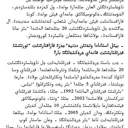
ةرئكسئز باس ساؤعالاتتئ. ةكئنشئ ميگراسيا تولقئنئ ةل
تاؤةلسئزدئگئن العان جئلدارئ بولدئ، ول كةزدة بئلةسئزدةر،
الةؤمةتتئك-ةكونوميكالئق جاعداي قيئن بولدئ. كوبئ
قازاقستاننئث قيئن جاعدايدان شئعئپ كةتةتئنئنة سةنبةدئ. ال
بذگئندة ةل تاؤةلسئزدئگئنئث 20 جئلدئعئ الدئندا ءبئز جاثا
قازاقستاندئ، بولاشاققا ذمتئلعان ةلئمئزدئ كورؤدةمئز.
- بيئل استانادا وتةتئن دذنيةءجذزئ قازاقتارئنئث ءتورتئنشئ
قذرئلتايئنئث قانداي ةرةكشةلئگئ بار؟
- ةث باستئ ةرةكشةلئگئ - قذرئلتايدئث ةل تاؤةلسئزدئگئنئث
20 جئلدئعئ قارساثئندا وتكةلئ وتئرعاندئعئندا. قذرئلتاي وسئ
اتاؤلئ كذندئ مةرةكةلةؤ اياسئندا وتكئزئلةتئن بولادئ. جارعئ
بويئنشا، قذرئلتاي 5 جئلدا ءبئر رةت وتكئزئلؤئ ءتيئس.
ءبئرئنشئ قذرئلتاي الماتئدا 1992- جئلئ، ةكئنشئ قذرئلتاي
تذركئستان قالاسئندا 2002- جئلئ ءوتتئ، ةكونوميكالئق
قيئندئقتارعا بايلانئستئ ةكئنشئسئن 10 جئلدان كةيئن
وتكئزدئك. ودان كةيئن 2005- جئلئ استانادا بولدئ. بيئلعئ
قذرئلتايدئث تاعئ ءبئر ةرةكشةلئگئ - وعان جاستار كوپ
كةلةتئن بولادئ، بذعان دةيئنگئ باسقوسؤلارعا قاراعاندا بذل جولئ