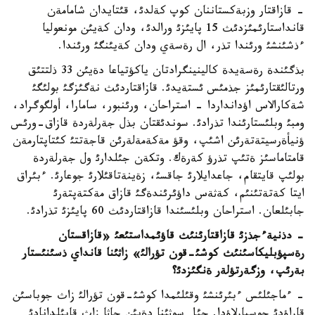
- قازاقتار وزبةكستاننان كوپ كةلدئ، قئتايدان شامامةن
قانداستارئمئزدئث 15 پايئزئ ورالدئ، ودان كةيئن مونعوليا
ءذشئنشئ ورئندا تذر، ال رةسةي ودان كةيئنگئ ورئندا.
بذگئندة رةسةيدة كالينينگرادتان ياكؤتياعا دةيئن 33 ذلتتئق
ورتالئقتارئمئز جذمئس ئستةيدئ. قازاقتاردئث نةگئزگئ بولئگئ
شةكارالاس اؤدانداردا - استراحان، ورئنبور، سامارا، أولگوگراد،
ومبئ وبلئستارئندا تذرادئ. سوندئقتان بذل جةرلةردة قازاق-ورئس
ؤنيأةرسيتةتةرئن اشئپ، وقؤ مةكةمةلةرئن قاجةتتئ كئتاپتارمةن
قامتاماسئز ةتئپ تذرؤ كةرةك. وتكةن جئلدارئ ول جةرلةردة
بولئپ قايتقام، جاعدايلارئ جاقسئ، زةينةتاقئلارئ جوعارئ. ءبئراق
ايتا كةتةتئنئم، كةثةس داؤئرئندةگئ قازاق مةكتةپتةرئ
جابئلعان. استراحان وبلئسئندا قازاقتاردئث 60 پايئزئ تذرادئ.
- دذنيةءجذزئ قازاقتارئنئث قاؤئمداستئعئ «قازاقستان
رةسپؤبليكاسئنئث كوشئ-قون تؤرالئ» زاثئنا قانداي ذسئنئستار
بةرئپ، وزگةرتؤلةر ةنگئزدئ؟
- ءماجئلئس ءبئرئنشئ وقئلئمدا كوشئ-قون تؤرالئ زاث جوباسئن
قاراؤدئ جوسپارلاؤدا. جئل سوثئنا دةيئن جاثا زاث قابئلدانادئ