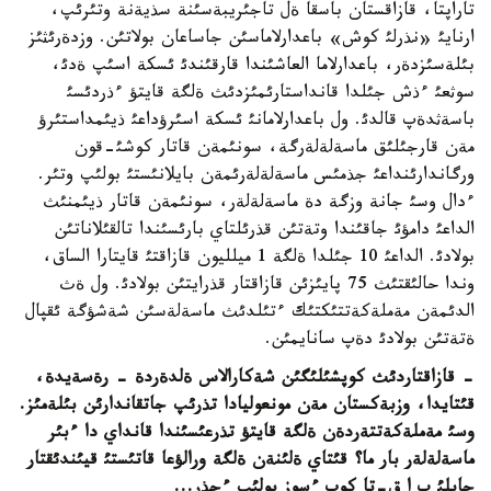
تاراپتا، قازاقستان باسقا ةل تاجئريبةسئنة سذيةنة وتئرئپ،
ارنايئ «نذرلئ كوش» باعدارلاماسئن جاساعان بولاتئن. وزدةرئثئز
بئلةسئزدةر، باعدارلاما العاشئندا قارقئندئ ئسكة اسئپ ةدئ،
سوثعئ ءذش جئلدا قانداستارئمئزدئث ةلگة قايتؤ ءذردئسئ
باسةثدةپ قالدئ. ول باعدارلامانئ ئسكة اسئرؤداعئ ذيئمداستئرؤ
مةن قارجئلئق ماسةلةلةرگة، سونئمةن قاتار كوشئ-قون
ورگاندارئنداعئ جذمئس ماسةلةلةرئمةن بايلانئستئ بولئپ وتئر.
ءدال وسئ جانة وزگة دة ماسةلةلةر، سونئمةن قاتار ذيئمنئث
الداعئ دامؤئ جاقئندا وتةتئن قذرئلتاي بارئسئندا تالقئلاناتئن
بولادئ. الداعئ 10 جئلدا ةلگة 1 ميلليون قازاقتئ قايتارا الساق،
وندا حالئقتئث 75 پايئزئن قازاقتار قذرايتئن بولادئ. ول ةث
الدئمةن مةملةكةتتئكتئك ءتئلدئث ماسةلةسئن شةشؤگة ئقپال
ةتةتئن بولادئ دةپ سانايمئن.
- قازاقتاردئث كوپشئلئگئن شةكارالاس ةلدةردة - رةسةيدة،
قئتايدا، وزبةكستان مةن مونعوليادا تذرئپ جاتقاندارئن بئلةمئز.
وسئ مةملةكةتتةردةن ةلگة قايتؤ تذرعئسئندا قانداي دا ءبئر
ماسةلةلةر بار ما؟ قئتاي ةلئنةن ةلگة ورالؤعا قاتئستئ قيئندئقتار
جايلئ ب ا ق-تا كوپ ءسوز بولئپ ءجذر...