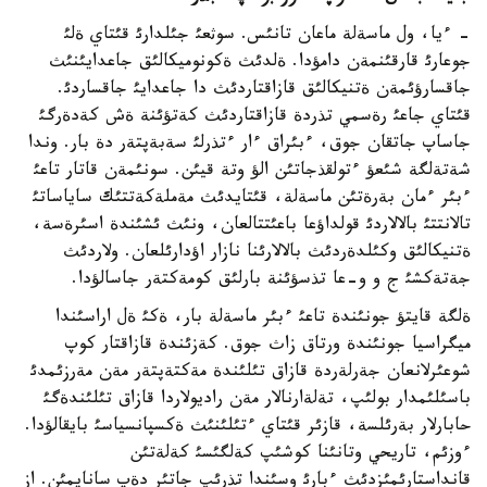
- ءيا، ول ماسةلة ماعان تانئس. سوثعئ جئلدارئ قئتاي ةلئ
جوعارئ قارقئنمةن دامؤدا. ةلدئث ةكونوميكالئق جاعدايئنئث
جاقسارؤئمةن ةتنيكالئق قازاقتاردئث دا جاعدايئ جاقساردئ.
قئتاي جاعئ رةسمي تذردة قازاقتاردئث كةتؤئنة ةش كةدةرگئ
جاساپ جاتقان جوق، ءبئراق ءار ءتذرلئ سةبةپتةر دة بار. وندا
شةتةلگة شئعؤ ءتولقذجاتئن الؤ وتة قيئن. سونئمةن قاتار تاعئ
ءبئر ءمان بةرةتئن ماسةلة، قئتايدئث مةملةكةتتئك ساياساتئ
تالانتتئ بالالاردئ قولداؤعا باعئتتالعان، ونئث ئشئندة اسئرةسة،
ةتنيكالئق وكئلدةردئث بالالارئنا نازار اؤدارئلعان. ولاردئث
جةتةكشئ ج و و-عا تذسؤئنة بارلئق كومةكتةر جاسالؤدا.
ةلگة قايتؤ جونئندة تاعئ ءبئر ماسةلة بار، ةكئ ةل اراسئندا
ميگراسيا جونئندة ورتاق زاث جوق. كةزئندة قازاقتار كوپ
شوعئرلانعان جةرلةردة قازاق تئلئندة مةكتةپتةر مةن مةرزئمدئ
باسئلئمدار بولئپ، تةلةارنالار مةن راديولاردا قازاق تئلئندةگئ
حابارلار بةرئلسة، قازئر قئتاي ءتئلئنئث ةكسپانسياسئ بايقالؤدا.
ءوزئم، تاريحي وتانئنا كوشئپ كةلگئسئ كةلةتئن
قانداستارئمئزدئث ءبارئ وسئندا تذرئپ جاتئر دةپ سانايمئن. از