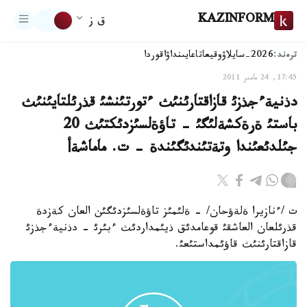
KAZINFORM
ق ز
ترەند:
2026-سايلاۋ
وقيعا
تاعايىنداۋ
اقوردا
17:45, 24 مامىر 2011
دذنيةءجذزئ قازاقتارئنئث ءتورتئنشئ قذرئلتايئنئث
باستئ ةرةكشةلئگئ - تاؤةلسئزدئكتئث 20
جئلدئعئندا وتةتئندئگئندة - ت. ماماشةأ
ت /ءنازيرا ةلةؤحان/ - ةلئمئز تاؤةلسئزدئگئن العان كةزدة
قذرئلعان العاشقئ قوعامدئق ذيئمداردئث ءبئرئ - دذنيةءجذزئ
قازاقتارئنئث قاؤئمداستئعئ.