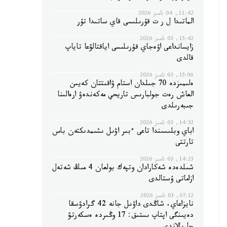
11:42, 04 تامىز 2026
الماتىدا ل ر ت قۇرىلىسى قاي ساتىدا تۇر
15:42, 03 تامىز 2026
زايسانداعى اۋەجاي قۇرىلىسى اياقتالۋعا تاياپ
قالدى
15:06, 03 تامىز 2026
ەلىمىزدە 70 جىلدان استام ۋاقىتتان كەيىن
العاش رەت جولبارىس تاريحي مەكەندەۋ ارەالىنا
جىبەرىلدى
14:52, 03 تامىز 2026
اباي وبلىسىندا تاعى ءبىر اۋىل ىشىمدىكتەن باس
تارتتى
14:23, 03 تامىز 2026
شىلدەدە شەكارادان وتپەك بولعان 4 مىڭ شەتەل
ازاماتى ۇستالدى
07:12, 03 تامىز 2026
نايزاعاي، شاڭدى داۋىل جانە 42 گرادۋسقا
دەيىنگى اپتاپ ىستىق: 17 وڭىردە ەسكەرتۋ