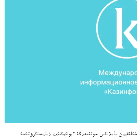
لئقپةن بايلانئس جونئندةگئ ءبولئمئنئث ذيلةستئرؤشئسئ