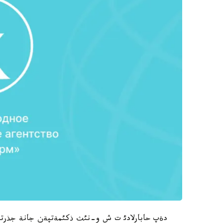
دةپ حابارلادئ ت ش و-نئث ذكئمةتپةن جانة جذرتشئ