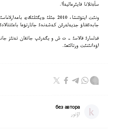
سأةتلانا قايئرعاليةأا.
ونئث ايتؤئنشا، 2010 جئلئ «يگئلئك» 
جابدئقتاؤ جذيةلةرئن كةشةندئ جاثارتؤعا باعئتتالادئ
قذلسارئ قالاسئ - ت ش و يگةرئپ جاتقان تةثئز جانة 
اؤدانئنئث ورتالئعئ.
без автора
اۆتور