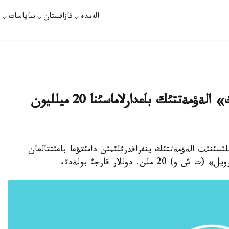
الەمدە
قازاقستان
ساياسات
ت
بيئلعئ جئلئ تةثئزشةأرويل «يگئلئك» الةؤمةتتئك باعدارلاماسئنا 20 ميلليون
ت - اتئراؤ وبلئسئنئث الةؤمةتتئك ينفراقذرئلئمئن دامئتؤعا باعئتتالعان