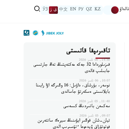
الداۋ
KZ
QZ
РУ
EN
中文
ق ز
ЎЗ
تاقىرىپقا قاتىستى
14:56, 06 تامىز 2026
قىزىلوردادا 32 جەكە مەكتەپتىڭ تەڭ جارتىسى
جابىلىپ قالدى
10:07, 06 تامىز 2026
نوسەر، بۇرشاق، داۋىل: 16 وڭىرگە اۋا رايىنا
بايلانىستى ەسكەرتۋ جاسالدى
11:40, 05 تامىز 2026
سەكسەن باتىردىڭ كىسەسى
09:07, 05 تامىز 2026
تيان-شان قوڭىر ايۋىنىڭ سيرەك ساتتەرىن
فوتوتۇزاق ۆيدەوعا ءتۇسىرىپ الدى