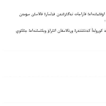
باعدارلاماسئ اؤقئمئنداعئ قاراجات نةگئزئنةن قذلسارئ قالاسئن سؤمةن
.
كورولةأ كةنئشتةرئ ورنالاسقان اتئراؤ وبلئسئنداعئ جئلئوي