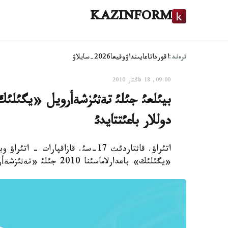
KAZINFORM
ترەند:
اقوردا
تاعايىنداۋ
وقيعا
2026-سايلاۋ
09:00, 18 قاڭتار 2010
دوللار باعئتتايدئ
اتئراؤ. قاثتاردئث 17-سئ. قازاقپارا
«يگئلئك» باعدارلاماسئنا 2010 جئلئ «تةثئزشةأرويل» (ت ش و) 20 ملن. دوللار قارجئ بولةدئ،