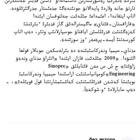
بئرگة ةنةرگيا رةسؤرستارئن تاسئمالداؤ ءذشئن قذبئر جةلئلةرئن
تارتؤ جانة ولاردئ پايدالانؤ جونئندةگئ جذمئستار جذرگئزئلؤدة.
اتاپ ايتقاندا، اعئمداعئ جئلدئث جةلتوقسان ايئندا
«قازاقستان-قئتاي» ماگيسترالدئق گاز قذبئرئ ءبئرئنشئ
كةزةگئنئث قذرئلئسئن اياقتاؤ جوسپارلانئپ وتئر، دةپ اتاپ
كورسةتتئ أيسة-پرةمةر ءوز سوزئندة.
مذناي-حيميا ونةركاسئبئندة دة بئرلةسكةن جوبالار قولعا
الئنؤدا. «2009 جئلدئث قازان ايئندا «اتئراؤ مذناي وثدةؤ
زاؤئتئ» ج ش س مةن قئتايلئق «Sinopec
Engineering»كومپانياسئنئث اراسئندا حيمييا ونةركاسئبئ
بويئنشا كةشةن قذرئلئسئنئث كةلئسئمشارتئنا قول قويئلدئ»، -
دةپ حابارلادئ ءو.شوكةةأ.