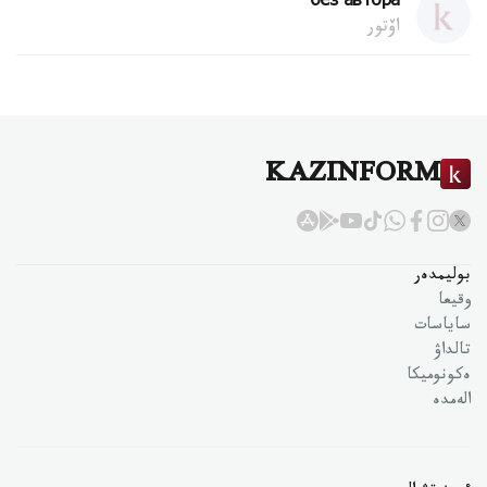
без автора
اۆتور
KAZINFORM
بوليمدەر
وقيعا
ساياسات
تالداۋ
ەكونوميكا
الەمدە