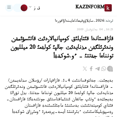
KAZINFORM
ق ز
ترەند:
2026-سايلاۋ
وقيعا
تاعايىنداۋ
اقوردا
16:25, 04 جەلتوقسان 2009
قازاقستاندا قئتايلئق كومپانيالاردئث قاتئسؤئمةن
وندئرئلگةن مذنايدئث جالپئ كولةمئ 20 ميلليون
تونناعا جةتتئ - ءو.شوكةةأ
بةيجئث. جةلتوقساننئث 4-ئ. قازاقپارات /رؤسلان سذلةيمةن/
- قازاقستاندا قئتايلئق كومپانيالاردئث قاتئسؤئمةن وندئرئلگةن
مذنايدئث جالپئ كولةمئ 20 ميلليون تونناعا جةتتئ. بذل تؤرالئ
بةيجئثدة ءوتئپ جاتقان ئنتئماقتاستئق جونئندةگئ قازاقستان-
قئتاي كوميتةتئنئث بةسئنشئ ماجئلئسئندة قازاقستان
رةسپؤبليكاسئنئث ءبئرئنشئ أيسة-پرةمةرئ ءومئرزاق شوكةةأ