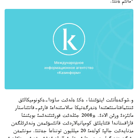
ءمالئم ةتتئ.
و.شوكةةأتئث ايتؤئنشا، ةكئ ةلدئث ساؤدا-ةكونوميكالئق
ئنتئماقتاستئعئندا ةنةرگةتيكا سالاسئنداعئ قارئم-قاتئناستار
ماثئزدئ ورئن الادئ. «2008 جئلدئث قورئتئندئسئ بويئنشا
قازاقستاندا قئتايلئق كومپانيالاردئث قاتئسؤئمةن وندئرئلگةن
مذنايدئث جالپئ كولةمئ 20 ميلليون تونناعا جةتتئ. سونئمةن