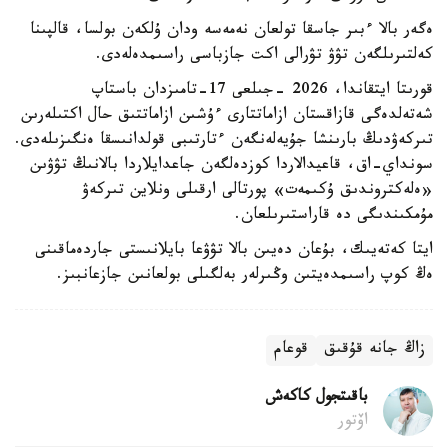
ەگەر بالا ءبىر جاسقا تولعان نەمەسە ودان ۇلكەن بولسا، قالپىنا
كەلتىرىلگەن تۋۋ تۋرالى اكت جازباسى راسىمدەلەدى.
قورىتا ايتقاندا، 2026 -جىلعى 17-تامىزدان باستاپ
شەتەلدەگى قازاقستان ازاماتتارى ءۇشىن ازاماتتىق حال اكتىلەرىن
تىركەۋدىڭ بارىنشا جۇيەلەنگەن ءتارتىبى قولدانىسقا ەنگىزىلەدى.
سونداي-اق، قاعيدالاردا كوزدەلگەن جاعدايلاردا بالانىڭ تۋۋىن
«ەلەكتروندىق ۇكىمەت» پورتالى ارقىلى ونلاين تىركەۋ
مۇمكىندىگى دە قاراستىرىلعان.
ايتا كەتەيىك، بۇعان دەيىن بالا تۋۋعا بايلانىستى جاردەماقىنى
ەڭ كوپ راسىمدەيتىن وڭىرلەر بەلگىلى بولعانىن جازعانبىز.
زاڭ جانە قۇقىق
قوعام
باقىتجول كاكەش
اۆتور