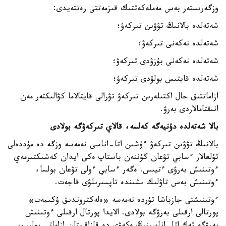
وزگەرىستەر بەس مەملەكەتتىك قىزمەتتى رەتتەيدى:
شەتەلدە بالانىڭ تۋۋىن تىركەۋ؛
شەتەلدە نەكەنى تىركەۋ؛
شەتەلدە نەكەنى بۇزۋدى تىركەۋ؛
شەتەلدە قايتىس بولۋدى تىركەۋ؛
ازاماتتىق حال اكتىلەرىن تىركەۋ تۋرالى قايتالاما كۋالىكتەر مەن
انىقتامالاردى بەرۋ.
بالا شەتەلدە دۇنيەگە كەلسە، قالاي تىركەۋگە بولادى
بالانىڭ تۋۋىن تىركەۋ ءۇشىن اتا-اناسى نەمەسە وزگە دە مۇددەلى
تۇلعالار ءسابي تۋعان كۇننەن باستاپ ەكى ايدان كەشىكتىرمەي
ءوتىنىش بەرۋى ءتيىس. ەگەر ءسابي ءولى تۋعان بولسا،
ءوتىنىش بەس تاۋلىك ىشىندە تاپسىرىلۋى قاجەت.
ءوتىنىشتى جازباشا تۇردە نەمەسە «ەلەكتروندىق ۇكىمەت»
پورتالى ارقىلى بەرۋگە بولادى. الايدا پورتال ارقىلى ءوتىنىش