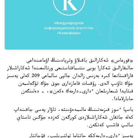
«قورعاس» شەكارالىق باقىلاۋ وتريادىنىڭ اۋماعىنداعى
حالىقارالىق شەكارا بويى ىنتىماقتاستىعى ورتالىعىندا شەكاراشىلار
قازاقستانعا كىرە بەرىس زالدان جالپى سالماعى 209 كەلى يەسىز
جۇك تاۋىپ الدى. رۇقسات قاعازدارى جوق جۇك تۇگەلىمەن
قىتايدا شىعارىلعان ءدارى-دارمەك ەكەن»، - دەلىنگەن
حابارلامادا.
باسپا ءسوز قىزمەتىنىڭ مالىمدەۋىنشە، تاۋار يەسى جاقىنداپ
كەلە جاتقان شەكاراشىلاردى كورگەن كەزدە جۇگىن تاستاي
سالىپ قاشىپ كەتكەن.
يەسىز ءدارى-دارمەككە حاتتاما تولتىرىلىپ، قۇجاتتار