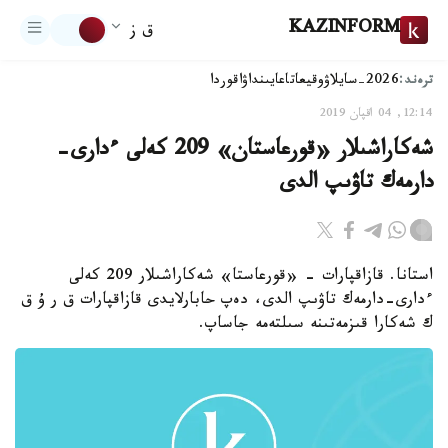
KAZINFORM
ق ز
ترەند:
2026-سايلاۋ
وقيعا
تاعايىنداۋ
اقوردا
12:14, 04 اقپان 2019
شەكاراشىلار «قورعاستان» 209 كەلى ءدارى-
دارمەك تاۋىپ الدى
استانا. قازاقپارات - «قورعاستا» شەكاراشىلار 209 كەلى
ءدارى-دارمەك تاۋىپ الدى، دەپ حابارلايدى قازاقپارات ق ر ۇ ق
ك شەكارا قىزمەتىنە سىلتەمە جاساپ.