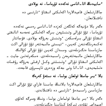
ءسابيدىڭ اتا-اناسى نەكەدە تۇرماسا، نە بولادى
جاڭارتىلعان قاعيدالاردا اكەلىكتى انىقتاۋ ءتارتىبى دە
ناقتىلانعان.
ەگەر بالا دۇنيەگە كەلگەن كەزدە اتا-اناسى رەسمي نەكەدە
تۇرماسا، تۋۋ تۋرالى وتىنىشپەن بىرگە اكەلىكتى نەمەسە انالىقتى
انىقتاۋ تۋرالى بىرلەسكەن ءوتىنىش بەرۋگە بولادى. قۇجاتتار
تەكسەرىلگەننەن كەيىن، ءتيىستى مالىمەتتەر تۋۋ تۋرالى اكت
جازباسىنا ەنگىزىلەدى. وسىدان كەيىن تۋۋ تۋرالى كۋالىك
جاڭارتىلعان مالىمەتتەرمەن راسىمدەلەدى. ەسكەرتەتىن جايت -
اكەلىكتى انىقتاۋ تۋرالى ءوتىنىشتى وكىل ارقىلى بەرۋگە رۇقسات
ەتىلمەيدى، اتا-انا ونى جەكە وزدەرى تاپسىرۋى قاجەت.
بالا ءبىر جاسقا تولعان بولسا، نە ىستەۋ كەرەك
جاڭارتىلعان قاعيدالاردا بالانىڭ جاسىنا قاراي تۋۋ تۋرالى اكت
جازباسىن راسىمدەۋ ءتارتىبى دە ناقتىلاندى.
ەگەر بالا ءبىر جاسقا تولماعان بولسا، ونىڭ ومىرگە كەلۋى
اعىمداعى تۋۋدى تىركەۋ كىتابىنا ەنگىزىلەدى.