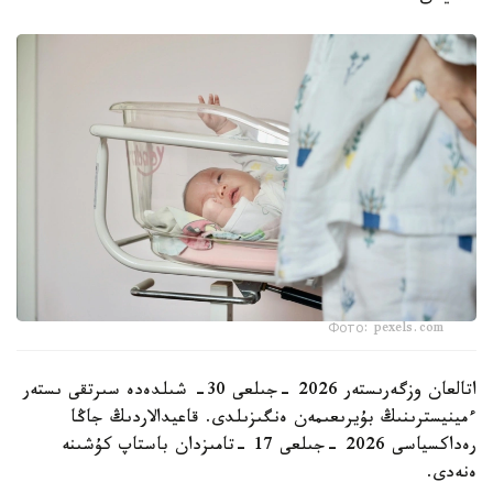
Фото: pexels.com
اتالعان وزگەرىستەر 2026 -جىلعى 30- شىلدەدە سىرتقى ىستەر
ءمينيسترىنىڭ بۇيرىعىمەن ەنگىزىلدى. قاعيدالاردىڭ جاڭا
رەداكسياسى 2026 -جىلعى 17 -تامىزدان باستاپ كۇشىنە
ەنەدى.