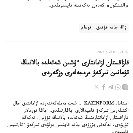
«التىنكول» كەدەن بەكەتىنە تاپسىرىلدى.
زاڭ جانە قۇقىق
قوعام
21:09, 07 تامىز 2026
قازاقستان ازاماتتارى ءۇشىن شەتەلدە بالانىڭ
تۋعانىن تىركەۋ ەرەجەلەرى وزگەردى
استانا. KAZINFORM - شەت مەملەكەتتەردە ازاماتتىق حال
اكتىلەرىن تىركەۋ قاعيدالارى جاڭارتىلدى. جاڭا نورمالار
قازاقستان ازاماتتارىنىڭ شەتەلدە بالانىڭ تۋۋىن، نەكەگە
تۇرۋدى، نەكەنى بۇزۋدى جانە قايتىس بولۋدى تىركەۋ ءتارتىبىن
قامتيدى.