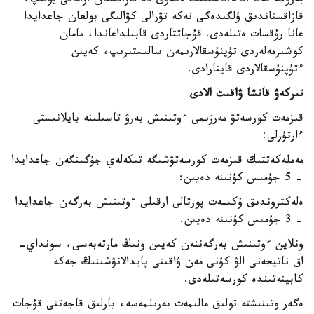
بەرۋگە تەك اتا-اناسىنىڭ ەكەۋى دە قازاقستان ازاماتى بولىپ،
قازاقستاندىق ۇلگىدەگى نەكە تۋرالى كۋالىگى بولعان جاعدايدا
عانا رۇقسات ەتىلەدى. قۇجاتتاردى قابىلداعاندا، مامان
كوشىرمەلەردى تۇپنۇسقالارىمەن سالىستىرىپ، كەيىن
ءتۇپنۇسقالاردى قايتارادى.
تىركەۋ قانشا ۋاقىت الادى
قىزمەت كورسەتۋ مەرزىمى ءوتىنىش بەرۋ تاسىلىنە بايلانىستى
ءارتۇرلى:
مەملەكەتتىك قىزمەت كورسەتۋشىگە تىكەلەي جۇگىنگەن جاعدايدا
- 5 جۇمىس كۇنىنە دەيىن؛
ەلەكتروندىق ۇكىمەت پورتالى ارقىلى ءوتىنىش بەرگەن جاعدايدا
- 3 جۇمىس كۇنىنە دەيىن.
ونلاين ءوتىنىش بەرگەننەن كەيىن ونىڭ مارتەبەسى، سونداي-
اق ناتيجەنى الۋ كۇنى مەن ۋاقىتى پايدالانۋشىنىڭ جەكە
كابينەتىندە كورسەتىلەدى.
ەگەر وتىنىشتە تولىق مالىمەت بەرىلمەسە، بارلىق قاجەتتى قۇجات