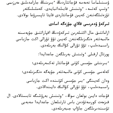
ۇسىنىلماسا نەمەسە قۇجاتتاردىڭ ءبىرىنىڭ جارامدىلىق مەرزىمى
ءوتىپ كەتسە، ءوتىنىش قابىلدانبايدى. كەمشىلىكتەر
تۇزەتىلگەننەن كەيىن قۇجاتتاردى قايتا تاپسىرۋعا بولادى.
تىركەۋ ۇدەرىسى قالاي جۇزەگە اسادى
ازاماتتىق حال اكتىلەرىن تىركەۋدىڭ اقپاراتتىق جۇيەسىنە
مالىمەتتەر ەنگىزىلگەننەن كەيىن تۋۋ تۋرالى اكت جازباسى
راسىمدەلىپ، تۋۋ تۋرالى كۋالىك بەرىلەدى.
پورتال ارقىلى ءوتىنىش بەرىلگەن جاعدايدا:
ءبىرىنشى جۇمىس كۇنى قۇجاتتار تەكسەرىلەدى؛
كەلەسى جۇمىس كۇنى مالىمەتتەر جۇيەگە ەنگىزىلەدى؛
ودان كەيىنگى ءبىر جۇمىس كۇنىندە اكت جازباسى
راسىمدەلىپ، تۋۋ تۋرالى كۋالىك دايىندالادى.
قۇجات دايىن بولعان سوڭ، ءوتىنىش بەرۋشىگە تابىستالادى. ال
قىزمەت كورسەتۋدەن باس تارتىلعان جاعدايدا سەبەبى
تۇسىندىرىلگەن جاۋاپ جىبەرىلەدى.