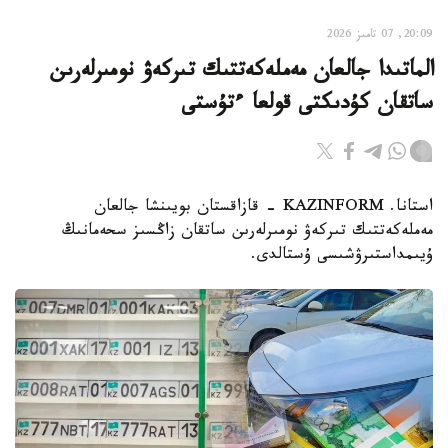
20:09, 07 تامىز 2026
الماتىدا جالعان مەملەكەتتىك تىركەۋ نومىرلەرىن
ساتقان كۇدىكتى قولعا ءتۇستى
استانا. KAZINFORM - قازاقستان بويىنشا جالعان
مەملەكەتتىك تىركەۋ نومىرلەرىن ساتقان زاڭسىز سحەمانىڭ
ۇيىمداستىرۋشىسى ۇستالدى.