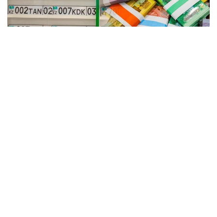
Коллаж: Kazinform / informburo.kz
باس كولىك پروكۋراتۋراسىنىڭ ۇيلەستىرۋىمەن كولىكتەگى
پوليتسيا دەپارتامەنتىنىڭ قىزمەتكەرلەرى جالعان مەملەكەتتىك
تىركەۋ نومىرلىك بەلگىلەرىن زاڭسىز دايىنداۋ جانە تاراتۋ
سحەماسىنىڭ جولىن كەستى.
- الماتىدا جۇيەلى تۇردە جالعان مەملەكەتتىك نومىرلەردى
دايىنداۋمەن جانە ساتۋمەن اينالىسقان زاڭسىز ارەكەتتىڭ
ۇيىمداستىرۋشىسى ۇستالدى. تەرگەۋ مالىمەتتەرى بويىنشا،
جالعان نومىرلەر رەسەي فەدەراتسياسىنان ەكسپرەسس-جەتكىزۋ
قىزمەتى ارقىلى جەتكىزىلىپ، كەيىن قازاقستاننىڭ ءتۇرلى
وڭىرلەرىندەگى تاپسىرىس بەرۋشىلەرگە جىبەرىلىپ وتىرعان، -
دەلىنگەن حابارلامادا.
جەدەل-ىزدەستىرۋ شارالارى بارىسىندا جالعان مەملەكەتتىك