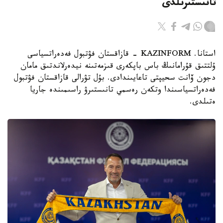
تانىستىرىلدى
استانا. KAZINFORM - قازاقستان فۋتبول فەدەراتسياسى
ۇلتتىق قۇرامانىڭ باس باپكەرى قىزمەتىنە نيدەرلاندتىق مامان
دجون ۆانت سحيپتى تاعايىندادى. بۇل تۋرالى قازاقستان فۋتبول
فەدەراتسياسىندا وتكەن رەسمي تانىستىرۋ راسىمىندە جاريا
ەتىلدى.