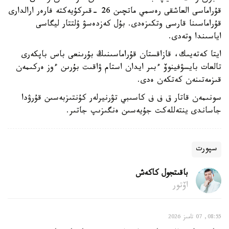
قۇراماسى العاشقى رەسمي ماتچىن 26 -قىركۇيەكتە فارەر ارالدارى
قۇراماسىنا قارسى وتكىزەدى. بۇل كەزدەسۋ ۇلتتار ليگاسى
اياسىندا وتەدى.
ايتا كەتەيىك، قازاقستان قۇراماسىنىڭ بۇرىنعى باس باپكەرى
تالعات بايسۋفينوۆ ءبىر ايدان استام ۋاقىت بۇرىن ءوز ەركىمەن
قىزمەتىنەن كەتكەن ەدى.
سونىمەن قاتار ق ف ف كاسىبي تۋرنيرلەر كۇنتىزبەسىن قۇرۋدا
جاساندى ينتەللەكت جۇيەسىن ەنگىزىپ جاتىر.
سپورت
باقىتجول كاكەش
اۆتور
08:55, 07 تامىز 2026