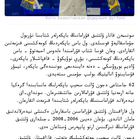
Фото: Казахстанская федерация футбола
سونىمەن قاتار ۇلتتىق قۇرامانىڭ باپكەرلەر شتابىنا نۇربول
جۇماسقاليەۆ قوسىلدى. ول باس باپكەردىڭ كومەكشىسى قىزمەتىن
اتقارادى. وعان قوسا شتاب قۇرامىندا ەلدوس احمەتوۆ - باس
باپكەردىڭ كومەكشىسى، يۋري نوۆيكوۆ - قاقپاشىلار باپكەرى،
ۆاديم بوروۆسكي - دەنە دايىندىعى جونىندەگى باپكەر، تيمۋر
قۇسايىنوۆ اناليتيك بولىپ جۇمىس ىستەيدى.
62 جاستاعى دجون ۆانت سحيپ باپكەرلىك مانسابىندا گرەكيا
جانە ارمەنيا ۇلتتىق قۇرامالارىن جاتتىقتىرعان. سونداي-اق
نيدەرلاند قۇراماسىنىڭ باپكەرلەر شتابىندا قىزمەت اتقارعان.
ول قازاقستان ۇلتتىق قۇراماسىن باسقارعان ەكىنشى نيدەرلاندتىق
مامان اتاندى. بۇعان دەيىن 2006-2008 -جىلدارى ۇلتتىق
قۇرامانىڭ تىزگىنىن ارنو پايپەرس ۇستاعان ەدى.
دجون ۆانت سحيپ جەتەكشىلىك ەتەتىن قازاقستان ۇلتتىق