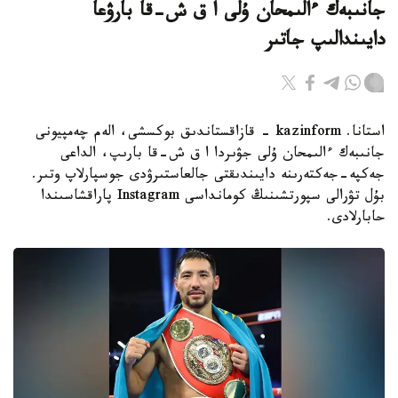
جانىبەك ءالىمحان ۇلى ا ق ش-قا بارۋعا
دايىندالىپ جاتىر
استانا. kazinform - قازاقستاندىق بوكسشى، الەم چەمپيونى
جانىبەك ءالىمحان ۇلى جۋىردا ا ق ش-قا بارىپ، الداعى
جەكپە-جەكتەرىنە دايىندىقتى جالعاستىرۋدى جوسپارلاپ وتىر.
بۇل تۋرالى سپورتشىنىڭ كومانداسى Instagram پاراقشاسىندا
حابارلادى.