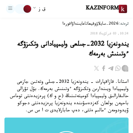
KAZINFORM
ق ز
ترەند:
2026-سايلاۋ
وقيعا
تاعايىنداۋ
اقوردا
10:24, 03 قىركۇيەك 2018
يندونەزيا 2032-جىلعى وليمپيادانى وتكىزۋگە
ءوتىنىش بەرمەك
استانا. قازاقپارات - يندونەزيا 2032-جىلى وتەتىن جازعى
وليمپيادا ويىندارىن وتكىزۋگە ءوتىنىش بەرمەك. بۇل تۋرالى
حالىقارالىق وليمپيادا كوميتەتىنىڭ (ح و ك) پرەزيدەنتى توماس
باحپەن بولعان كەزدەسۋىندە يندونەزيا پرەزيدەنتى دجوكو
ۆيدودومەن ءمالىم ەتتى، دەپ حابارلايدى ت ا س س.