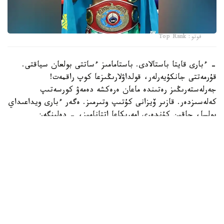
فوتو: Top Rank
- ءبارى قايتا باستالادى. باستامامىز ءساتتى بولعان سياقتى.
قۇرمەتتى جانكۇيەرلەر، قولداۋلارىڭىزعا كوپ راقمەت!
جەرلەستەرىڭىز رەتىندە ماعان ەرەكشە دەمەۋ كورسەتىپ
كەلەسىزدەر. قازىر ۆيزانى كۇتىپ وتىرمىز. ەگەر ءبارى ويداعىداي
بولسا، جاقىن كۇندەرى امەريكاعا اتتانامىز، - دەلىنگەن
حابارلامادا.
بۇعان دەيىن جانىبەك ءالىمحان ۇلى جاڭا سالماق دارەجەسىندە
WBO رەيتينگىندە جەكپە-جەكسىز-اق ەكىنشى ورىنعا
كوتەرىلگەنى حابارلانعان بولاتىن.
ءالىمحان ۇلى سوڭعى جەكپە-جەگىن 2025 -جىلعى 5-
ساۋىردە استانادا وتكىزىپ، فرانسيالىق اناۋەل نگاميسسەنگەنى
نوكاۋتپەن جەڭدى. سول كەزدەسۋدە ول ورتا سالماقتاعى WBO