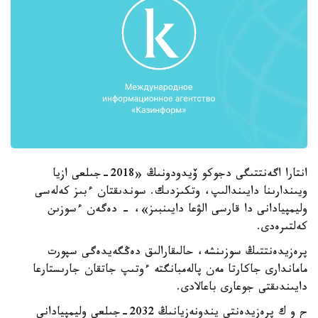
انتارا اگەنتتىگى دجوكو ۆيدودونىڭ «2018-جىلعى ازيا
ويىندارىنا دايىندالىپ، وتكىزدىك. سوندىقتان ءبىز كەلەسى
وليمپيادانى دا قارسى الۋعا دايىنبىز»، - دەگەن ءسوزىن
كەلتىرەدى.
پرەزيدەنتتىڭ سوزىنشە، حالىقارالىق دەڭگەيدەگى سپورت
ماماندارى جاكارتا مەن پالەمبانگتە ءوتىپ جاتقان جارىستارعا
دايىندىقتى جوعارى باعالادى.
ح و ك پرەزيدەنتى يندونەزيانىڭ 2032-جىلعى وليمپيادانى