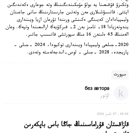
وتكىزۋ قۇقىعىنا يە بولۋ مۇمكىندىگىنىڭ وتە جوعارى ەكەندىگىن
ايتتى. قاتىسۋشىلارى مەن وتەتىن جارىستارىنىڭ سانى جاعىنان
وليمپيادادان كەيىنگى ەكىنشى ورىندا تۇرعان ازيا ويىندارى
يندونەزيادا 18- تامىز بەن 2- قىركۇيەك ارالىعىندا وتپەك. وعان
الەمنىڭ 45 ەلىنەن 16 مىڭ سپورتشى قاتىسىپ جاتىر.
2020-جىلعى وليمپيادا ويىندارى توكيودا، 2024 -جىلى -
پاريجدە، 2028 -جىلى - لوس-اندجەلەستە وتەدى.
سپورت
без автора
اۆتور
18:04, 07 تامىز 2026
قازاقستان قۇراماسىنىڭ جاڭا باس باپكەرىن