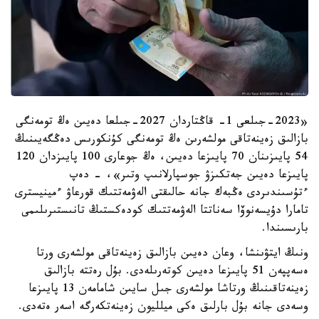
«2023-جىلعى 1- قاڭتاردان 2027-جىلعا دەيىن ەڭ تومەنگى
بازالىق زەينەتاقى مولشەرىن ەڭ تومەنگى كۇنكورىس دەڭگەيىنىڭ
54 پايىزىنان 70 پايىزعا دەيىن، ەڭ جوعارى 100 پايىزدان 120
پايىزعا دەيىن جەتكىزۋ جوسپارلانىپ وتىر»، - دەپ
ءتۇسىندىردى ەڭبەك جانە حالىقتى الەۋمەتتىك قورعاۋ ءمينيسترى
تامارا دۇيسەنوۆا سەناتتا الەۋمەتتىك كودەكستىڭ تانىستىرىلىمى
بارىسىندا.
ونىڭ ايتۋىنشا، وعان دەيىن بازالىق زەينەتاقى مولشەرى ورتا
ەسەپپەن 51 پايىزعا دەيىن كوتەرىلەدى. بۇل رەتتە بازالىق
زەينەتاقىنىڭ ورتاشا مولشەرى جىل سايىن شامامەن 13 پايىزعا
وسەدى جانە بۇل بارلىق ەكى ميلليون زەينەتكەرگە اسەر ەتەدى.