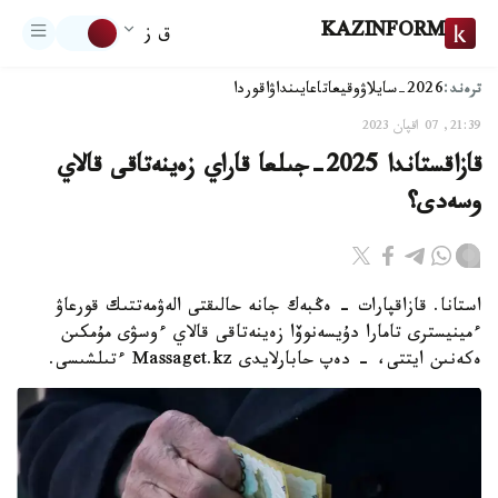
KAZINFORM
ق ز
ترەند:
2026-سايلاۋ
وقيعا
تاعايىنداۋ
اقوردا
21:39, 07 اقپان 2023
قازاقستاندا 2025-جىلعا قاراي زەينەتاقى قالاي
وسەدى؟
استانا. قازاقپارات - ەڭبەك جانە حالىقتى الەۋمەتتىك قورعاۋ
ءمينيسترى تامارا دۇيسەنوۆا زەينەتاقى قالاي ءوسۋى مۇمكىن
ەكەنىن ايتتى، - دەپ حابارلايدى Massaget.kz ءتىلشىسى.