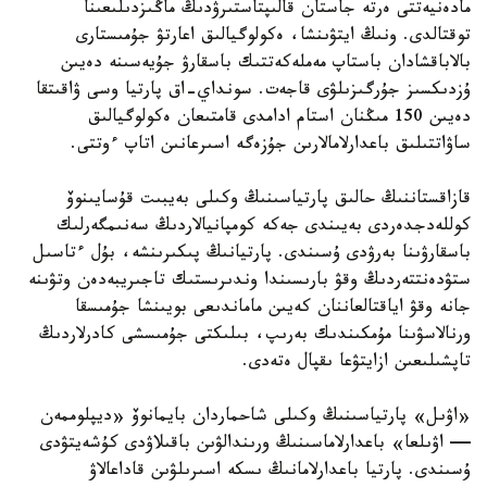
مادەنيەتتى ەرتە جاستان قالىپتاستىرۋدىڭ ماڭىزدىلىعىنا
توقتالدى. ونىڭ ايتۋىنشا، ەكولوگيالىق اعارتۋ جۇمىستارى
بالاباقشادان باستاپ مەملەكەتتىك باسقارۋ جۇيەسىنە دەيىن
ۇزدىكسىز جۇرگىزىلۋى قاجەت. سونداي-اق پارتيا وسى ۋاقىتقا
دەيىن 150 مىڭنان استام ادامدى قامتىعان ەكولوگيالىق
ساۋاتتىلىق باعدارلامالارىن جۇزەگە اسىرعانىن اتاپ ءوتتى.
قازاقستاننىڭ حالىق پارتياسىنىڭ وكىلى بەيبىت قۇسايىنوۆ
كوللەدجدەردى بەيىندى جەكە كومپانيالاردىڭ سەنىمگەرلىك
باسقارۋىنا بەرۋدى ۇسىندى. پارتيانىڭ پىكىرىنشە، بۇل ءتاسىل
ستۋدەنتتەردىڭ وقۋ بارىسىندا وندىرىستىك تاجىريبەدەن وتۋىنە
جانە وقۋ اياقتالعاننان كەيىن ماماندىعى بويىنشا جۇمىسقا
ورنالاسۋىنا مۇمكىندىك بەرىپ، بىلىكتى جۇمىسشى كادرلاردىڭ
تاپشىلىعىن ازايتۋعا ىقپال ەتەدى.
«اۋىل» پارتياسىنىڭ وكىلى شاحماردان بايمانوۆ «ديپلوممەن
— اۋىلعا» باعدارلاماسىنىڭ ورىندالۋىن باقىلاۋدى كۇشەيتۋدى
ۇسىندى. پارتيا باعدارلامانىڭ ىسكە اسىرىلۋىن قاداعالاۋ