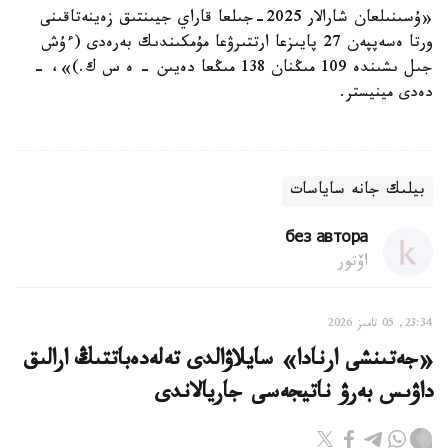
«ۇسىنىلعان شارالار 2025-جىلعا قاراي جيىنتىق زەينەتاقىنى
ورتا ەسەپپەن 27 پايىزعا ارتتىرۋعا مۇمكىندىك بەرەدى (ءۇش
جىل ىشىندە 109 مىڭنان 138 مىڭعا دەيىن – ە س ك.)»، -
دەدى مينيستر.
بيلىك جانە ساياسات
без автора
اۆتور
23:34, 05 تامىز 2026
«جەتىنشى ارنادا» سايلاۋالدى تەلەدەباتتىڭ ارالىق
داۋىس بەرۋ ناتيجەسى جاريالاندى