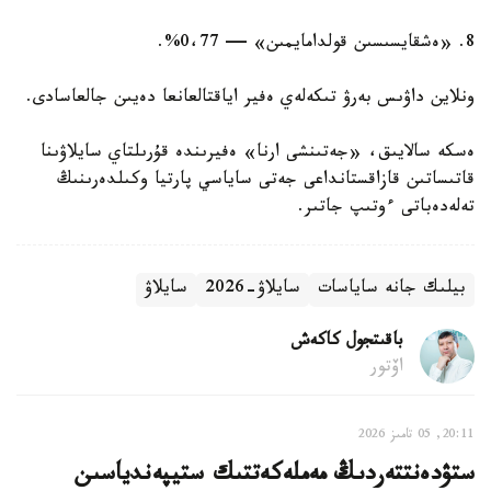
8. «ەشقايسىسىن قولدامايمىن» — 0،77%.
ونلاين داۋىس بەرۋ تىكەلەي ەفير اياقتالعانعا دەيىن جالعاسادى.
ەسكە سالايىق، «جەتىنشى ارنا» ەفيرىندە قۇرىلتاي سايلاۋىنا
قاتىساتىن قازاقستانداعى جەتى ساياسي پارتيا وكىلدەرىنىڭ
تەلەدەباتى ءوتىپ جاتىر.
بيلىك جانە ساياسات
سايلاۋ-2026
سايلاۋ
باقىتجول كاكەش
اۆتور
20:11, 05 تامىز 2026
ستۋدەنتتەردىڭ مەملەكەتتىك ستيپەندياسىن