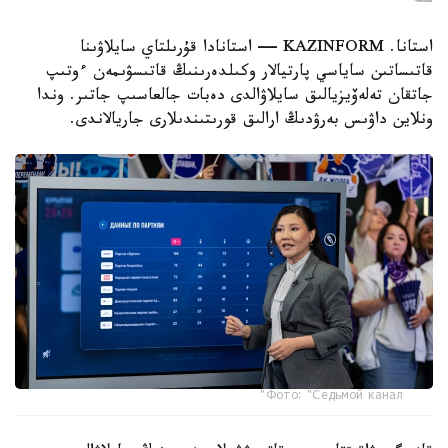
استانا. KAZINFORM — استانادا قۇرىلتاي سايلاۋىنا
قاتىساتىن ساياسي پارتيالار وكىلدەرىنىڭ قاتىسۋىمەن ءوتىپ
جاتقان تەلەۆيزيالىق سايلاۋالدى دەبات جالعاسىپ جاتىر. وندا
ونلاين داۋىس بەرۋدىڭ ارالىق قورىتىندىلارى جاريالاندى.
Фото: "Седьмой канал"