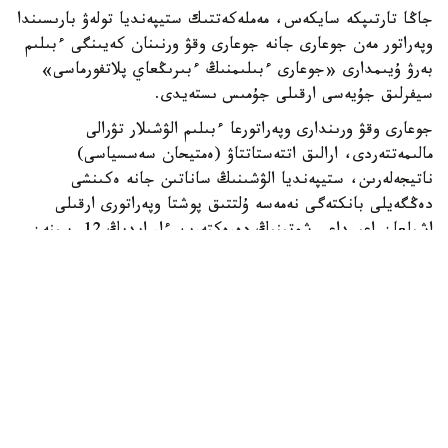
جاڭا تارتىپكە سايكەس، مەملەكەتتىك ستيپەنديا تولەۋ بارىسىندا
وپەراتور مەن جوعارى جانە جوعارى وقۋ ورنىنان كەيىنگى ءبىلىم
بەرۋ ۇيىمدارى «جوعارى ءبىلىمنىڭ ءبىرىڭعاي پلاتفورماسى»
سيفرلىق جۇيەسى ارقىلى جۇمىس ىستەيدى.
جوعارى وقۋ ورىندارى وپەراتورعا ءبىلىم الۋشىلار تۋرالى
مالىمەتتەردى، ارالىق اتتەستاتتاۋ (ەمتيحان سەسسياسى)
ناتيجەلەرىن، ستيپەنديا الۋشىنىڭ ساناتىن جانە ەكىنشى
دەڭگەيلى بانكتەگى نەمەسە ۇلتتىق پوشتا وپەراتورى ارقىلى
اشىلعان اعىمداعى شوتىنىڭ دەرەكتەرىن ءار ايدىڭ 12-سىنەن
كەشىكتىرمەي جىبەرۋى ءتيىس.
ەگەر ايدىڭ 12- ءسى دەمالىس كۇنىنە سايكەس كەلسە، قۇجات
تاپسىرۋ مەرزىمى ودان كەيىنگى العاشقى جۇمىس كۇنىنە
اۋىستىرىلادى.
وپەراتور جوعارى وقۋ ورىندارىنان كەلىپ تۇسكەن مالىمەتتەردى
بەس جۇمىس كۇنى ىشىندە قاراپ، عىلىم جانە جوعارى ءبىلىم
سالاسىنداعى ۋاكىلەتتى ورگانعا جانە ءتيىستى سالانىڭ وزگە دە