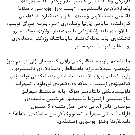
قازىرگى ۋاقىتقا دەيىن قاتىسۋشىلار وزدەرىنىڭ سايلاۋالدى
باعدارلامالارىن تانىستىرىپ، ءبىلىم بەرۋ جۇيەسىن دامىتۋعا
قاتىستى باستامالارىن ۇسىندى. قازىر دەباتتاردىڭ كەلەسى
كەزەڭىندە ساياسي پارتيا وكىلدەرى ءبىر-بىرىنە سۇراق قويىپ،
سايلاۋالدى باعدارلامالارداعى باسىمدىقتار، ولاردى ىسكە اسىرۋ
تەتىكتەرى جانە مەملەكەتتىك ساياساتتىڭ وزەكتى ماسەلەلەرى
بويىنشا پىكىر الماسىپ جاتىر.
«ادىلەت» پارتياسىنىڭ وكىلى راۋان كەنجەحان ۇلى ءبىلىم بەرۋ
جۇيەسىن سيفرلاندىرۋعا باعىتتالعان باستامالاردى تانىستىردى.
پارتيا ءبىلىم بەرۋ سالاسىندا جاساندى ينتەللەكتىنى قولدانۋدى
كەڭەيتۋدى ۇسىنىپ، جەكە دەرەكتەردى قورعاۋعا، تسيفرلىق
قاۋىپسىزدىكتى قامتاماسىز ەتۋگە جانە حالىقتىڭ سيفرلىق
ساۋاتتىلىعىن ارتتىرۋعا باسىمدىق بەرەتىنىن مالىمدەدى.
سونىمەن قاتار الداعى بەس جىل ىشىندە 5 ميلليون
قازاقستاندىقتى سيفرلىق تەحنولوگيالار مەن جاساندى ينتەللەكت
داعدىلارىنا وقىتۋ جوسپارى ۇسىنىلدى.