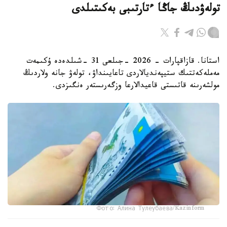
تولەۋدىڭ جاڭا ءتارتىبى بەكىتىلدى
استانا. قازاقپارات - 2026 -جىلعى 31 -شىلدەدە ۇكىمەت
مەملەكەتتىك ستيپەنديالاردى تاعايىنداۋ، تولەۋ جانە ولاردىڭ
مولشەرىنە قاتىستى قاعيدالارعا وزگەرىستەر ەنگىزدى.
Фото: Алина Тулеубаева/Kazinform