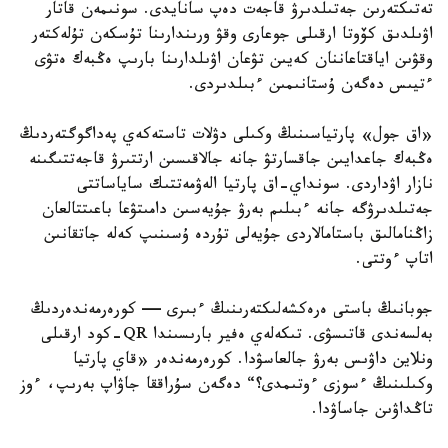
تەتىكتەرىن جەتىلدىرۋ قاجەت دەپ سانايدى. سونىمەن قاتار
اۋىلدىق كۆوتا ارقىلى جوعارى وقۋ ورىندارىنا تۇسكەن تۇلەكتەر
وقۋىن اياقتاعاننان كەيىن تۋعان اۋىلدارىنا بارىپ ەڭبەك ەتۋى
ءتيىس دەگەن ۇستانىمىن ءبىلدىردى.
«اق جول» پارتياسىنىڭ وكىلى دۋلات تاستەكەي پەداگوگتەردىڭ
ەڭبەك جاعدايىن جاقسارتۋ جانە جالاقىسىن ارتتىرۋ قاجەتتىگىنە
نازار اۋداردى. سونداي-اق پارتيا الەۋمەتتىك ساياساتتى
جەتىلدىرۋگە جانە ءبىلىم بەرۋ جۇيەسىن دامىتۋعا باعىتتالعان
زاڭنامالىق باستامالاردى جۇيەلى تۇردە ۇسىنىپ كەلە جاتقانىن
اتاپ ءوتتى.
جوبانىڭ باستى ەرەكشەلىكتەرىنىڭ ءبىرى — كورەرمەندەردىڭ
بەلسەندى قاتىسۋى. تىكەلەي ەفير بارىسىندا QR-كود ارقىلى
ونلاين داۋىس بەرۋ جالعاسۋدا. كورەرمەندەر «قاي پارتيا
وكىلىنىڭ ءسوزى ءوتىمدى؟“ دەگەن سۇراققا جاۋاپ بەرىپ، ءوز
تاڭداۋىن جاساۋدا.