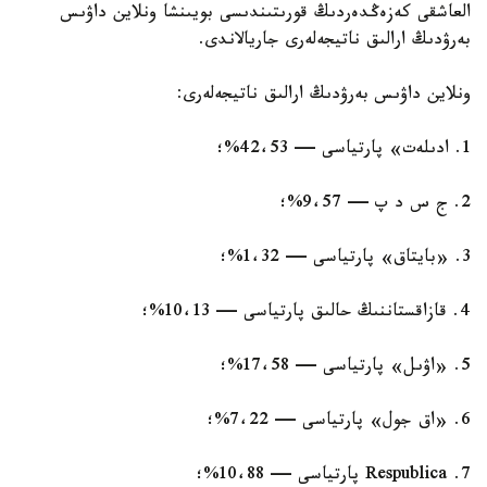
العاشقى كەزەڭدەردىڭ قورىتىندىسى بويىنشا ونلاين داۋىس
بەرۋدىڭ ارالىق ناتيجەلەرى جاريالاندى.
ونلاين داۋىس بەرۋدىڭ ارالىق ناتيجەلەرى:
1. ادىلەت» پارتياسى — 42،53%؛
2. ج س د پ — 9،57%؛
3. «بايتاق» پارتياسى — 1،32%؛
4. قازاقستاننىڭ حالىق پارتياسى — 10،13%؛
5. «اۋىل» پارتياسى — 17،58%؛
6. «اق جول» پارتياسى — 7،22%؛
7. Respublica پارتياسى — 10،88%؛