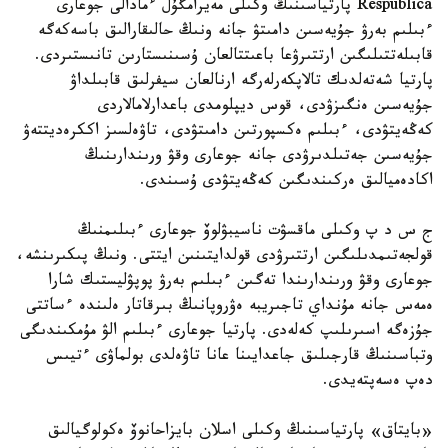
Respublica پارتياسىنىڭ وكىلى مەيرامگۇل ءمادالى جوعارى
ءبىلىم بەرۋ جۇيەسىن دامىتۋ جانە ونىڭ حالىقارالىق باسەكەگە
قابىلەتتىلىگىن ارتتىرۋعا باعىتتالعان ۇسىنىستارىن تانىستىردى.
پارتيا شەتەلدىك تالاپكەرلەرگە ارنالعان سيفرلىق قابىلداۋ
جۇيەسىن ەنگىزۋدى، قوس ديپلومدى باعدارلامالاردى
كەڭەيتۋدى، ءبىلىم ەكسپورتىن دامىتۋدى، تاۋەلسىز اككرەديتتەۋ
جۇيەسىن جەتىلدىرۋدى جانە جوعارى وقۋ ورىندارىنىڭ
اكادەميالىق ەركىندىگىن كەڭەيتۋدى ۇسىندى.
ج س د پ وكىلى ماقسۋت ناسيبۋلوۆ جوعارى ءبىلىمنىڭ
قولجەتىمدىلىگىن ارتتىرۋدى قولدايتىنىن ايتتى. ونىڭ پىكىرىنشە،
جوعارى وقۋ ورىندارىندا تەگىن ءبىلىم بەرۋ پوپۋليستىك شارا
ەمەس جانە مۇنداي تاجىريبە ەۋروپانىڭ بىرقاتار ەلىندە ءساتتى
جۇزەگە اسىرىلىپ كەلەدى. پارتيا جوعارى ءبىلىم الۋ مۇمكىندىگى
وتباسىنىڭ قارجىلىق جاعدايىنا عانا تاۋەلدى بولماۋى ءتيىس
دەپ ەسەپتەيدى.
«بايتاق» پارتياسىنىڭ وكىلى اسلان بايزاحانوۆ ەكولوگيالىق