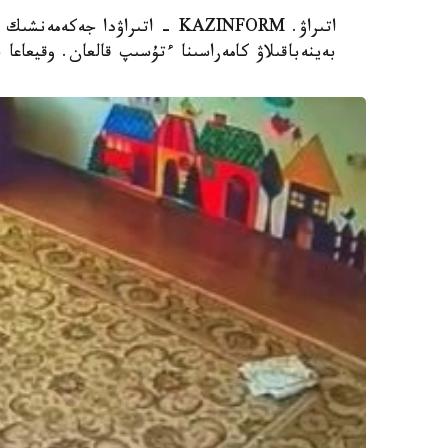
اتىراۋ. KAZINFORM - اتىراۋدا 
بەينەباقىلاۋ كامەراسىنا ءتۇسىپ قالعان. وقيعاعا