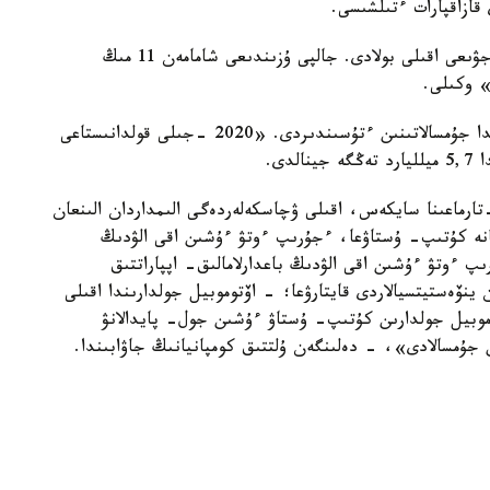
قازاقپارات ءتىلشىسى.
«الداعى 5 جىل ىشىندە ەلىمىزدە جولداردىڭ %44 جۋىعى اقىلى بولادى. جالپى ۇزىندىعى شامامەن 11 مىڭ
 وكىلى.
سونداي-اق، ول اقىلى جولداردان تۇسكەن اقشا قايدا جۇمسالاتىنىن ءتۇسىندىردى. «2020 -جىلى قولدانىستاعى
دى.
ۆتوموبيل جولدارى تۋرالى» زاڭنىڭ 5-بابىنىڭ 5-تارماعىنا سايكەس، اقىلى ۋچاسكەلەردەگى الىمداردان الىنعان
انە كۇتىپ- ۇستاۋعا، ءجۇرىپ ءوتۋ ءۇشىن اقى الۋدىڭ
ىپ ءوتۋ ءۇشىن اقى الۋدىڭ باعدارلامالىق- اپپاراتتىق
 ينۆەستيتسيالاردى قايتارۋعا؛ - اۆتوموبيل جولدارىندا اقىلى
توموبيل جولدارىن كۇتىپ- ۇستاۋ ءۇشىن جول- پايدالانۋ
جۇمسالادى»، - دەلىنگەن ۇلتتىق كومپانيانىڭ جاۋابىندا.