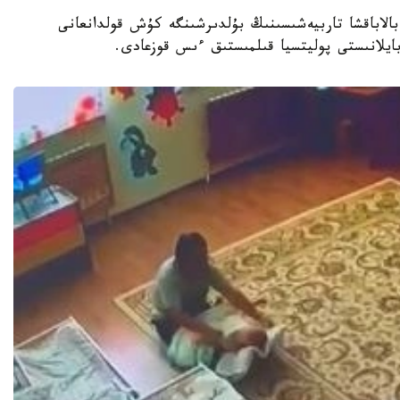
جەكەمەنشىك بالاباقشا تاربيەشىسىنىڭ بۇلدىرشىنگە كۇش قولدانعانى
 بايلانىستى پوليتسيا قىلمىستىق ءىس قوزعادى.