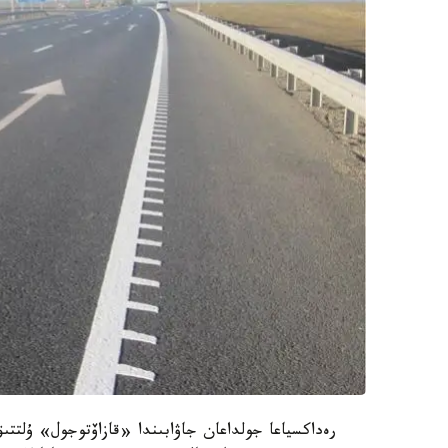
رەداكسياعا جولداعان جاۋابىندا «قازاۆتوجول» ۇلتتىق