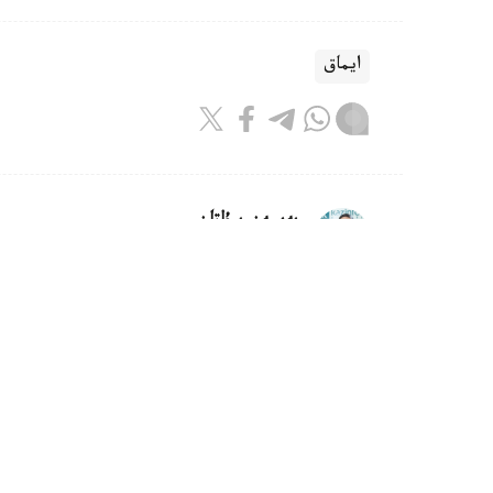
ايماق
بەيسەن سۇلتان
اۆتور
10:08, 07 تامىز 2026
وسكەمەندە داۋىلدان جيىرماعا جۋىق
وسكەمەن. KAZINFORM - وسكەم
اۆتوكولىكتەردىڭ يەلەرىنەن ىشكى ىستەر ورگاندار