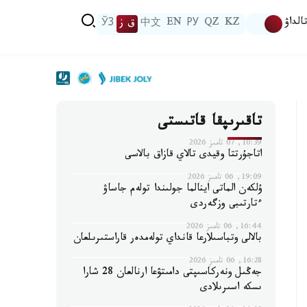
الداۋ
KZ
QZ
РУ
EN
中文
ق ز
ЎЗ
تاقىرىپقا قاتىستى
10:39, 07 تامىز 2026
اتاجۇرتتا وقيدى تالاي قازاق بالاسى
19:09, 06 تامىز 2026
ۇلكەن الماتى اينالما جولىندا تولەم جاساۋ
ءتارتىبى وزگەردى
16:44, 06 تامىز 2026
بالالى وتباسىلارعا قانداي تولەمدەر قاراستىرىلعان
16:28, 06 تامىز 2026
جەڭىل ونەركاسىپتى دامىتۋعا ارنالعان 28 شارا
ىسكە اسىرىلادى