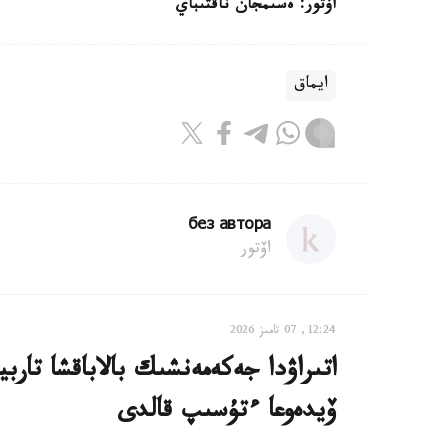
اۆتور: ەسىمجان ناقتىباي
ايماق
без автора
اۆتور
12:24, 07 تامىز 2026
اتىراۋدا جەكەمەنشىك بالاباقشا تار
ۆيدەوعا ءتۇسىپ قالدى