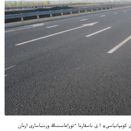
 كومپانياسى» ا ق باسقارما ءتوراعاسىنىڭ ورىنباسارى ارمان