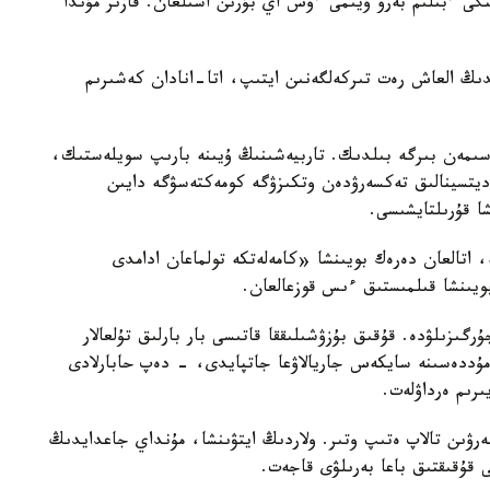
گى ءبىلىم بەرۋ ۇيىمى ءۇش اي بۇرىن اشىلعان. قازىر مۇندا
ايدىڭ العاش رەت تىركەلگەنىن ايتىپ، اتا-انادان كەشىرىم
سىمەن بىرگە بىلدىك. تاربيەشىنىڭ ۇيىنە بارىپ سويلەستىك،
مەديتسينالىق تەكسەرۋدەن وتكىزۋگە كومەكتەسۋگە دايىن
شا قۇرىلتايشىسى.
ە، اتالعان دەرەك بويىنشا «كامەلەتكە تولماعان ادامدى
بويىنشا قىلمىستىق ءىس قوزعالعان.
رگىزىلۋدە. قۇقىق بۇزۋشىلىققا قاتىسى بار بارلىق تۇلعالار
ۋ مۇددەسىنە سايكەس جاريالاۋعا جاتپايدى، - دەپ حابارلادى
ىرىم ەرداۋلەت.
بەرۋىن تالاپ ەتىپ وتىر. ولاردىڭ ايتۋىنشا، مۇنداي جاعدايدىڭ
ى قۇقىقتىق باعا بەرىلۋى قاجەت.