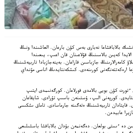
نشىك بالاباقشاعا نەبارى بەس كۇن بارعان. العاشىندا ونىڭ
الايدا كەيىن بالاسىنىڭ قۇلاعىنان قان اعىپ، يىعىندا
لاۋ كامەرالارىنىڭ جازباسىن قاراعان. بەينەجازبادا تاربيەشىنىڭ
عا ارەكەتتەنگەنى كورىنەدى. كىشكەنتايدىڭ اناسى مۇنداي
تورت كۇن بويى بالامدى قورلاعان. كورگەنىمدى ايتىپ
استايدى. كورپەنى الىپ، ۇستىنەن باسىپ تۇرادى. شايقاعان
ى. قايتادان تاربيەشىنىڭ ەتەگىنە جارماسادى. تاماق ىشكىسى
زيرا عابيدەن.
يىن دە ءىستى بولعان. دەگەنمەن بۇدان بالاباقشا باسشىلىعى