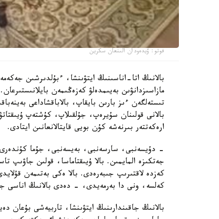
فوتو: ۆيدەودان الىنعان سكرين
بالانىڭ اتا-اناسىنىڭ ايتۋىنشا، ءبۇلدىرشىن جەكەمە
مازاسىزدانۋىن بەيىمدەلۋ كەزەڭىمەن بايلانىستىرعان. 
تىستەلگەن ءىز بارىن بايقاپ، بالاباقشاداعى بەينەباقى
بالانى قولىنان سۇيرەپ، جۇلقىلاپ، كۇشتەپ ۇيىقتاتۋ
ارەكەتتەر بىرنەشە كۇن بويى قايتالانعانىن ايتادى.
- دۇيسەنبى، سارسەنبى، بەيسەنبى، جۇما كۇندەرى ء
جەتكىزە المايمىن. بالا ۇيىقتاماسا، قولىن جاۋىپ ت
كەزدە لاقتىرىپ جىبەرەدى. بالا ەكى بەتىمەن قۇلايد
كەلسە، ونى دا بەرمەيدى، - دەدى بالانىڭ اناسى جا
بالانىڭ جاقىندارىنىڭ ايتۋىنشا، تاربيەشى بۇعان دە