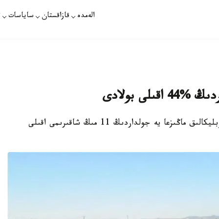
الەمدە
قازاقستان
ساياسات
ت
نۇر-سۇلتان. قازاقپارات - الداعى 5 جىلدا رەسپۋبليكالىق ماڭىزعا يە جولداردىڭ 11 مىڭ شاقىرىمى اقىلى