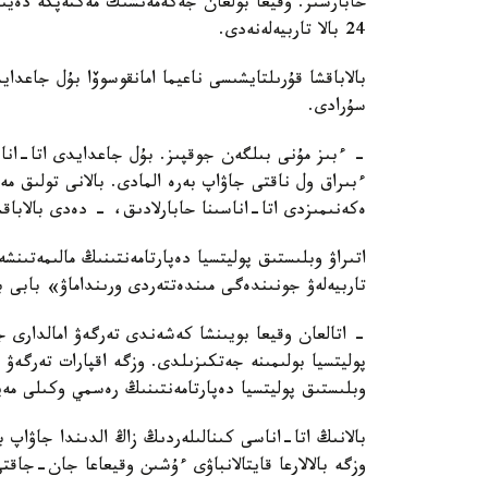
حابارسىز. وقيعا بولعان جەكەمەنشىك مەكتەپكە دەيىن
24 بالا تاربيەلەنەدى.
بالاباقشا قۇرىلتايشىسى ناعيما امانقوسوۆا بۇل جاعد
سۇرادى.
- ءبىز مۇنى بىلگەن جوقپىز. بۇل جاعدايدى اتا-انا
ءبىراق ول ناقتى جاۋاپ بەرە المادى. بالانى تولىق 
ەكەنىمىزدى اتا-اناسىنا حابارلادىق، - دەدى بالاباق
اتىراۋ وبلىستىق پوليتسيا دەپارتامەنتىنىڭ مالىمەتىنش
تاربيەلەۋ جونىندەگى مىندەتتەردى ورىنداماۋ» بابى 
- اتالعان وقيعا بويىنشا كەشەندى تەرگەۋ امالدارى جۇ
پوليتسيا بولىمىنە جەتكىزىلدى. وزگە اقپارات تەرگە
وبلىستىق پوليتسيا دەپارتامەنتىنىڭ رەسمي وكىلى مەي
بالانىڭ اتا-اناسى كىنالىلەردىڭ زاڭ الدىندا جاۋاپ 
وزگە بالالارعا قايتالانباۋى ءۇشىن وقيعاعا جان-جاقت