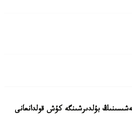
بيەشىسىنىڭ بۇلدىرشىنگە كۇش قولدانعانى