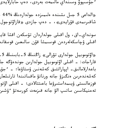
ءجۇسىپوۆ وسىنداي مالىمەت بەردى، دەپ حابارلايدى 
شاقىرىمدى قۇرايدى»، - دەپ جازدى «قازاۆتوجول»
اقىلى ۋچاسكەلەردەن قوسىمشا قۇن سالىعىن قوسقاندا 5,7 ميلليارد تەڭگە جينال
«ا
قاراجات: - اقىلى اۆتوموبيل جولدارىن جوندەۋگە ج
باعدارلامالىق- اپپاراتتىق كەشەنىن ۇستاۋعا؛ - ءجۇر
كەشەندەرىن ەنگىزۋ جانە ورناتۋ ماقساتىندا تارتىلعان
قوزعالىستى ۇيىمداستىرۋعا باعىتتالادى؛ - اقىلى اۆ
تەحنيكاسىن ساتىپ الۋ جانە قىزمەت كورسەتۋ ءۇشىن 