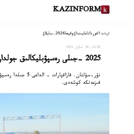
KAZINFORM
ترەند:
اقوردا
تاعايىنداۋ
وقيعا
2026-سايلاۋ
13:02, 26 ءساۋىر 2021
2025 -جىلى رەسپۋبليكالىق جولداردىڭ %44 اقىلى بولادى
قىزمەتكە كوشەدى.