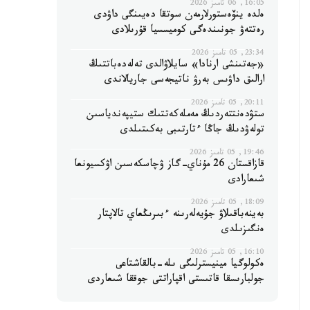
16:05, 06 تامىز 2026
ەلدە ينۆەستورلارمەن سوتقا دەيىنگى داۋدى
رەتتەۋ جونىندەگى كوميسسيا قۇرىلادى
23:34, 05 تامىز 2026
«جەتىنشى ارنادا» سايلاۋالدى تەلەدەباتتىڭ
ارالىق داۋىس بەرۋ ناتيجەسى جاريالاندى
20:11, 05 تامىز 2026
ستۋدەنتتەردىڭ مەملەكەتتىك ستيپەندياسىن
تولەۋدىڭ جاڭا ءتارتىبى بەكىتىلدى
19:46, 05 تامىز 2026
قازاقستان 26 مۇناي-گاز ۋچاسكەسىن اۋكسيونعا
شىعارادى
18:09, 05 تامىز 2026
بەينەباقىلاۋ جۇيەلەرىنە ءبىرىڭعاي تالاپتار
ەنگىزىلدى
16:10, 05 تامىز 2026
ەكولوگيا مينيسترلىگى ىلە-بالقاشتاعى
جولبارىسقا قاتىستى اقپاراتتى جوققا شىعاردى