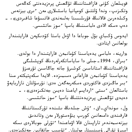
قويىلعان كۇنى قازاقستاننىڭ تۇڭعىش پرەزيدەنتى كەڭەس
وتكىزىپ، وندا ۇلتتىق كومپانيا باسشىلارى مەن ءىرى بيزنەس
وكىلدەرىن قالانىڭ قۇرىلىسىنا بەلسەندى قاتىسۋعا شاقىردى»، -
دەپ ەسكە الادى ەلباسىنىڭ باسپا ءسوز حاتشىسى.
ايدوس ۇكىباي بۇل جوباعا دا اۋەل باستا كۇدىكپەن قارايتىندار
بولعانىن ايتادى.
«ارينە، ەلباسى يدەياسىنا كۇمانمەن قارايتىندار دا بولدى.
ءبىراق، 1994-جىلى دا ساياساتكەرلەردىڭ كوپشىلىگى
قازاقستاننىڭ استاناسىن كوشىرۋ جانە جاڭاسىن تۇرعىزۋ
يدەياسىنا كۇمانمەن قاراعانى ەسىمىزدە. الايدا سكەپتيكتەر مىنا
ءبىر ماڭىزدى فاكتوردى ەسكەرمەگەن ەدى: نۇرسۇلتان نازاربايەۆ
باستالعان ءىستى ءاردايىم اياعىنا دەيىن جەتكىزەدى»، -
دەيدى تۇڭعىش پرەزيدەنتتىڭ باسپا ءسوز حاتشىسى.
ول، سونداي-اق، ءۇش جىلدىڭ ىشىندە تۇركىستاننىڭ
قارقىندى دامىعانىن كورىپ ينۆەستورلار مەن وتاندىق
بيزنەسمەندەر تاراپىنان قالا اۋماعىندا ءتۇرلى جوبالاردى ىسكە
اسىرۋ تۋرالى ۇسىنىستار مولىنان ءتۇسىپ جاتقانىن جەتكىزەدى.