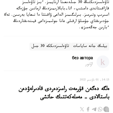
تاۋەلسىزدىكتىڭ 30 جىلدىعىنا ارنايمىز. ءبىز تاۋەلسىز
قازاقستاندى دامىتىپ، اتا-بابالارىمىزدىڭ ارمانىن جۇزەگە
اسىرىپ وتىرمىز. بىرلىگىمىز الداعى ۋاقىتتا دا نىعايا بەرسىن. تەك
جۇدىرىقتاي جۇمىلۋ ارقىلى عانا جولىمىزداعى قيىندىقتاردىڭ
ءبارىن جەڭەمىز».
بيلىك جانە ساياسات
تاۋەلسىزدىككە 30 جىل
без автора
اۆتور
14:15, 01 ماۋسىم 2022
ەلگە دەگەن قۇرمەت رامىزدەردى قادىرلەۋدەن
باستالادى - مەملەكەتتىك حاتشى