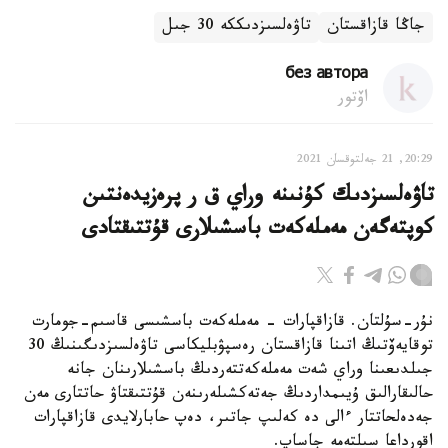
جاڭا قازاقستان
تاۋەلسىزدىككە 30 جىل
без автора
اۆتور
20:29, 21 جەلتوقسان 2021
تاۋەلسىزدىك كۇنىنە وراي ق ر پرەزيدەنتىن
كوپتەگەن مەملەكەت باسشىلارى قۇتتىقتادى
نۇر-سۇلتان. قازاقپارات - مەملەكەت باسشىسى قاسىم-جومارت
توقايەۆتىڭ اتىنا قازاقستان رەسپۋبليكاسى تاۋەلسىزدىگىنىڭ 30
جىلدىعىنا وراي شەت مەملەكەتتەردىڭ باسشىلارىنان جانە
حالىقارالىق ۇيىمداردىڭ جەتەكشىلەرىنەن قۇتتىقتاۋ حاتتارى مەن
جەدەلحاتتار ءالى دە كەلىپ جاتىر، دەپ حابارلايدى قازاقپارات
اقورداعا سىلتەمە جاساپ.