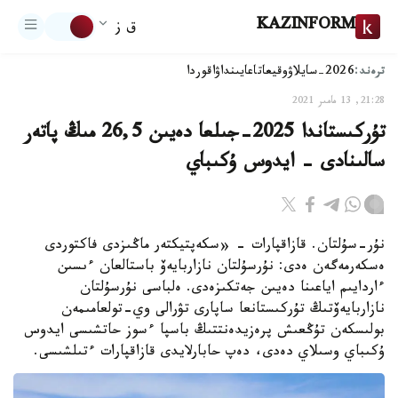
KAZINFORM
ق ز
ترەند:
2026-سايلاۋ
وقيعا
تاعايىنداۋ
اقوردا
21:28, 13 مامىر 2021
تۇركىستاندا 2025-جىلعا دەيىن 26,5 مىڭ پاتەر
سالىنادى - ايدوس ۇكىباي
نۇر-سۇلتان. قازاقپارات - «سكەپتيكتەر ماڭىزدى فاكتوردى
ەسكەرمەگەن ەدى: نۇرسۇلتان نازاربايەۆ باستالعان ءىسىن
ءاردايىم اياعىنا دەيىن جەتكىزەدى. ەلباسى نۇرسۇلتان
نازاربايەۆتىڭ تۇركىستانعا ساپارى تۋرالى وي-تولعامىمەن
بولىسكەن تۇڭعىش پرەزيدەنتتىڭ باسپا ءسوز حاتشىسى ايدوس
ۇكىباي وسىلاي دەدى، دەپ حابارلايدى قازاقپارات ءتىلشىسى.