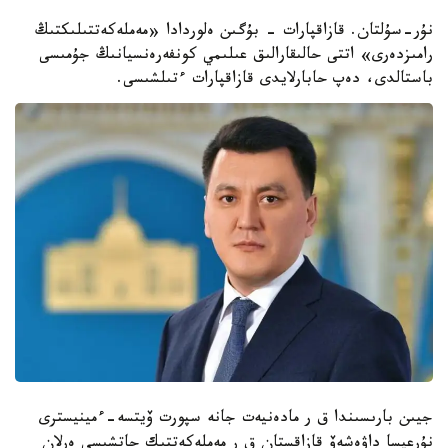
نۇر-سۇلتان. قازاقپارات - بۇگىن ەلوردادا «مەملەكەتتىلىكتىڭ
رامىزدەرى» اتتى حالىقارالىق عىلىمي كونفەرەنسيانىڭ جۇمىسى
باستالدى، دەپ حابارلايدى قازاقپارات ءتىلشىسى.
جيىن بارىسىندا ق ر مادەنيەت جانە سپورت ۆيتسە-ءمينيسترى
نۇرعيسا داۋەشەۆ قازاقستان ق ر مەملەكەتتىك حاتشىسى ەرلان