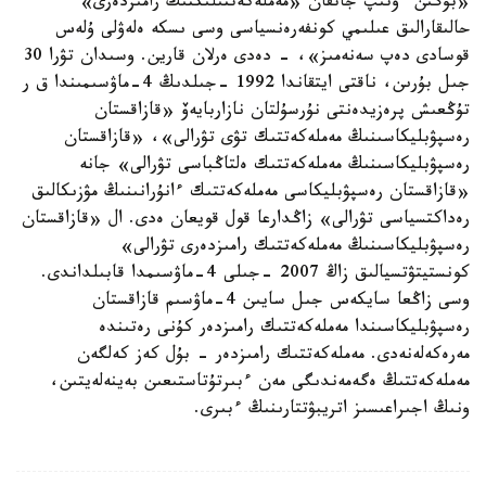
«بۇگىن ءوتىپ جاتقان «مەملەكەتتىلىكتىڭ رامىزدەرى»
حالىقارالىق عىلىمي كونفەرەنسياسى وسى ىسكە ەلەۋلى ۇلەس
قوسادى دەپ سەنەمىز»، - دەدى ەرلان قارين. وسىدان تۋرا 30
جىل بۇرىن، ناقتى ايتقاندا 1992 -جىلدىڭ 4-ماۋسىمىندا ق ر
تۇڭعىش پرەزيدەنتى نۇرسۇلتان نازاربايەۆ «قازاقستان
رەسپۋبليكاسىنىڭ مەملەكەتتىك تۋى تۋرالى»، «قازاقستان
رەسپۋبليكاسىنىڭ مەملەكەتتىك ەلتاڭباسى تۋرالى» جانە
«قازاقستان رەسپۋبليكاسى مەملەكەتتىك ءانۇرانىنىڭ مۋزىكالىق
رەداكتسياسى تۋرالى» زاڭدارعا قول قويعان ەدى. ال «قازاقستان
رەسپۋبليكاسىنىڭ مەملەكەتتىك رامىزدەرى تۋرالى»
كونستيتۋتسيالىق زاڭ 2007 -جىلى 4-ماۋسىمدا قابىلداندى.
وسى زاڭعا سايكەس جىل سايىن 4-ماۋسىم قازاقستان
رەسپۋبليكاسىندا مەملەكەتتىك رامىزدەر كۇنى رەتىندە
مەرەكەلەنەدى. مەملەكەتتىك رامىزدەر - بۇل كەز كەلگەن
مەملەكەتتىڭ ەگەمەندىگى مەن ءبىرتۇتاستىعىن بەينەلەيتىن،
ونىڭ اجىراعىسىز اتريبۋتتارىنىڭ ءبىرى.