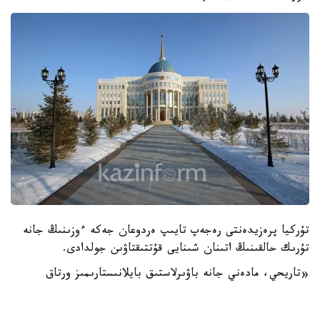
تۇركيا پرەزيدەنتى رەجەپ تايىپ ەردوعان جەكە ءوزىنىڭ جانە
تۇرىك حالقىنىڭ اتىنان شىنايى قۇتتىقتاۋىن جولدادى.
«تاريحي، مادەني جانە باۋىرلاستىق بايلانىستارىمىز ورتاق
قازاقستانمەن اراداعى ستراتەگيالىق سەرىكتەستىگىمىزدىڭ
ەكىجاقتى، ايماقتىق جانە حالىقارالىق دەڭگەيدە تەرەڭدەپ،