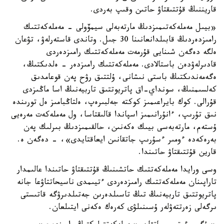
قاريننىڭ قۇتتىقتاۋ حاتىن وقىپ بەردى.
«بيىل مەملەكەتىمىزدىڭ مارتەبەلى سيمۆولى - مەملەكەتتىك
رامىزدەردىڭ قابىلدانعانىنا 30 جىل. وتاندى قاستەرلەۋ، تۋعان
ەلگە دەگەن شىنايى قۇرمەت مەملەكەتتىك رامىزدەردى
قادىرلەۋدەن باستالادى. مەملەكەتتىك رامىزدەر - ەلدىكتىڭ،
ەگەمەندىكتىڭ باستى نىشانى، ۇلتتىق رۋح پەن قوعامدىق
كەلسىمنىڭ، سونداي-اق پاتريوتتىق تاربيەنىڭ اسا ماڭىزدى
قۇرالى. كوك بايراعىمىز كوكتە جەلبىرەپ، ەلتاڭبامىز ەل تورىندە
نىق تۇرىپ، ءانۇرانىمىز اسپاندا قالىقتاسا، ول مەملەكەت مەرەيى
ۇستەم، مارتەبەسى بيىك ەكەنىن، حالقىمىزدىڭ بىرلىك پەن
بەرەكەدە ءومىر ءسۇرىپ جاتقانىن ايعاقتايدى»، - دەگەن ە.
قارين قۇتتىقتاۋ حاتىندا.
وسى ورايدا مەملەكەتتىك حاتشىنىڭ قۇتتىقتاۋ حاتىندا عالىمدار
تاراپىنان مەملەكەتتىك رامىزدەردى ءتيىمدى ناسيحاتتاۋعا جانە
پاتريوتتىق تاربيەنىڭ تىڭ تاسىلدەرىن جەتىلدىرۋگە قاتىستى
ىرگەلى زەرتتەۋلەر ۇسىنىلۋى كەرەك ەكەنى ايتىلعان.