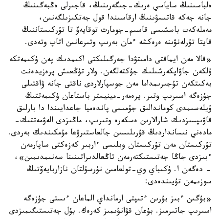
ەلباسىنىڭ ساياسي ەرىك-جىگەرىنىڭ، قاجىرلى ەڭبەگىنىڭ
جانە جەكە قاتىسۋىنىڭ ارقاسىندا قول جەتكىزىلگەنىن،
مەملەكەت باسشىسى قاسىم-جومارت توقايەۆ تا تۇركىستاننىڭ
قايتا تۇرلەنۋىنە ەرەكشە ءمان بەرىپ وتىرعانىن اتاپ وتەدى.
«قالا مەن ايماقتى دامىتۋدا جەرگىلىكتى اكىمدىك پەن ۇكىمەتكە
ۇلكەن جاۋاپكەرشىلىك جۇكتەلگەن. ولار تۇڭعىش پرەزيدەنت
بەكىتكەن تۇجىرىمداما مەن جوسپارلاردى ناقتى جانە ۋاقتىلى
جۇزەگە اسىرىپ وتىر. پرەمەر-مينيستر باستاعان ۇكىمەتتىڭ
ۇيلەسىمدى كوماندالىق جۇمىسى پاندەميا جاعدايىندا دا بارلىق
قاۋىپسىزدىك شارالارىن ەسكەرە وتىرىپ، ماڭىزدى الەۋمەتتىك-
مادەني نىسانداردىڭ قۇرىلىسىن جالعاستىرۋعا مۇمكىندىك بەردى.
تۇركىستان مەن تۇركىستان وبلىسى ءاربىر كەزەكتى ساپارمەن
ءبىزدى جاڭا جەتىستىكتەرمەن تاڭعالدىراتىنىنا سەنىمدىمىن»،
- دەگەن ا. ۇكىباي وي-تولعامىن نۇرسۇلتان نازاربايەۆتىڭ
سوزىمەن تۇيىندەدى:
«بۇگىن ءبىز بۇرىن ءتىپتى ارمانداي الماعان ءىستى جۇزەگە
اسىرىپ جاتىرمىز. بۇعان قۋانۋىمىز كەرەك. بۇل جەتىستىگىمىزدى