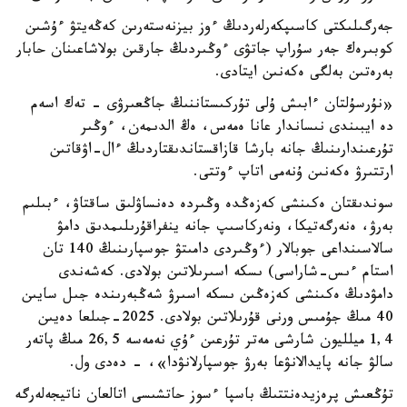
جەرگىلىكتى كاسىپكەرلەردىڭ ءوز بيزنەستەرىن كەڭەيتۋ ءۇشىن
كوبىرەك جەر سۇراپ جاتۋى ءوڭىردىڭ جارقىن بولاشاعىنان حابار
بەرەتىن بەلگى ەكەنىن ايتادى.
«نۇرسۇلتان ءابىش ۇلى تۇركىستاننىڭ جاڭعىرۋى - تەك اسەم
دە ايبىندى نىساندار عانا ەمەس، ەڭ الدىمەن، ءوڭىر
تۇرعىندارىنىڭ جانە بارشا قازاقستاندىقتاردىڭ ءال-اۋقاتىن
ارتتىرۋ ەكەنىن ۇنەمى اتاپ ءوتتى.
سوندىقتان ەكىنشى كەزەڭدە وڭىردە دەنساۋلىق ساقتاۋ، ءبىلىم
بەرۋ، ەنەرگەتيكا، ونەركاسىپ جانە ينفراقۇرىلىمدىق دامۋ
سالاسىنداعى جوبالار (ءوڭىردى دامىتۋ جوسپارىنىڭ 140 تان
استام ءىس-شاراسى) ىسكە اسىرىلاتىن بولادى. كەشەندى
دامۋدىڭ ەكىنشى كەزەڭىن ىسكە اسىرۋ شەڭبەرىندە جىل سايىن
40 مىڭ جۇمىس ورنى قۇرىلاتىن بولادى. 2025-جىلعا دەيىن
1,4 ميلليون شارشى مەتر تۇرعىن ءۇي نەمەسە 26,5 مىڭ پاتەر
سالۋ جانە پايدالانۋعا بەرۋ جوسپارلانۋدا»، - دەدى ول.
تۇڭعىش پرەزيدەنتتىڭ باسپا ءسوز حاتشىسى اتالعان ناتيجەلەرگە