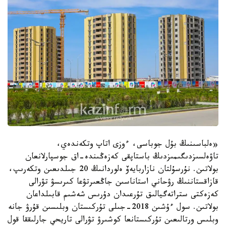
«ەلباسىنىڭ بۇل جوباسى، ءوزى اتاپ وتكەندەي،
تاۋەلسىزدىگىمىزدىڭ باستاپقى كەزەڭىندە-اق جوسپارلانعان
بولاتىن. نۇرسۇلتان نازاربايەۆ ەلوردانىڭ 20 جىلدىعىن وتكەرىپ،
قازاقستاننىڭ رۋحاني استاناسىن جاڭعىرتۋعا كىرىسۋ تۋرالى
كەزەكتى ستراتەگيالىق تۇرعىدان دۇرىس شەشىم قابىلداعان
بولاتىن. سول ءۇشىن 2018-جىلى تۇركىستان وبلىسىن قۇرۋ جانە
وبلىس ورتالىعىن تۇركىستانعا كوشىرۋ تۋرالى تاريحي جارلىققا قول