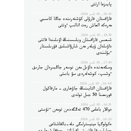
پايىزعا ارتتى
18:45, 05 تامىز 2026
قازاقستان قارۋلى كۇشتەرىندە جاڭا كاسىبي
مەرەكە العاش رەت اتالىپ ءوتتى
18:30, 05 تامىز 2026
شىعىس قازاقستان وبلىسىنىڭ اۋىلىندا قاتتى
داۋىلدان ۇيلەر مەن شارۋاشىلىق قۇرىلىستار
ءبۇلىندى
17:45, 05 تامىز 2026
وسكەمەندە داۋىل مەن نوسەر جاڭبىردان جارىق
ءوشىپ، كوشەلەردى سۋ باستى
16:44, 05 تامىز 2026
قازاقستان التايىنىڭ جاۋھارى - مارقاكول
قورىعىنا 50 جىل تولدى
16:31, 05 تامىز 2026
دوللار باعامى 470 تەڭگەدەن تومەن ءتۇستى
16:10, 05 تامىز 2026
ەكولوگيا مينيسترلىگى ىلە-بالقاشتاعى