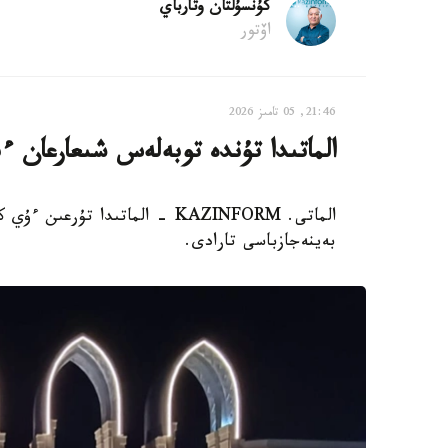
كۇنسۇلتان وتارباي
اۆتور
21:46, 05 تامىز 2026
الماتىدا تۇندە توبەلەس شىعارعان ءب
الماتى. KAZINFORM - الماتىدا 
بەينەجازباسى تارادى.