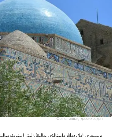
Фото: ашық дереккөзден
«حيجري ايلاردىڭ باستالۋى حالىقارالىق استرونوميالىق