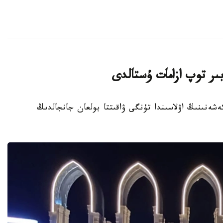
ىر توپ ازامات ۇستالدى
تۇرعىن ءۇي كەشەنىنىڭ اۋلاسىندا تۇنگى ۋاقىتتا بولعان جانجالدىڭ