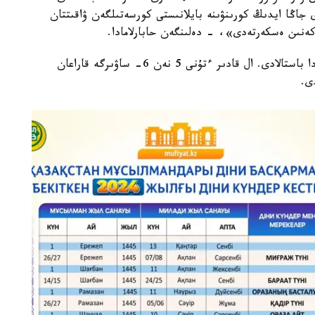
 جاڭا ايدىڭ كورىنۋىنە بايلانىستى كورسەتىلگەن ۋاقىتتان
ەنىن ەسكەرتەدى»، - دەلىنگەن حابارلامادا.
ايتا كەتەيىك، 2024-جىلى رامازان ايى 11- ناۋرىزدا باستالادى. ال قادىر ءتۇنى 5 نەن 6- ساۋىرگە قاراعان