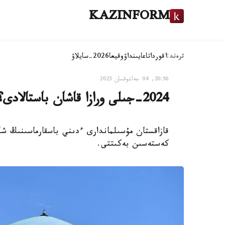
KAZINFORM
ترەند:
اقوردا
تاعايىنداۋ
وقيعا
2026-سايلاۋ
20:56, 04 جەلتوقسان 2023
2024-جىلى ورازا قاشان باستالادى؟
كەستەسىن بەكىتتى.