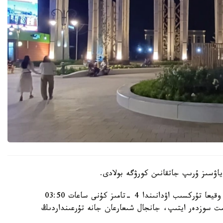
اۋسىز ۇرىپ جاتقانىن كورۋگە بولادى.
الماتى قالاسى پوليتسيا دەپارتامەنتىنىڭ مالىمەتىنشە، وقيعا تۇركسىب اۋدانىندا 4 -تامىز كۇنى ساعات 03:50
گە كەلىپ، بىلاپىت سوزدەر ايتىپ، جانجال شىعارعان جانە تۇرعىنداردىڭ