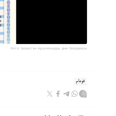
Фото: Қазақстан мұсылмандары діни басқармасы
قوعام