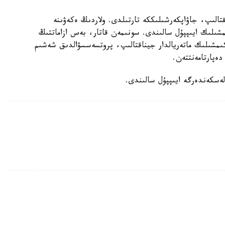
قتالىپ، جاۋاپكەرشىلىككە تارتىلدى. ولاردىڭ ەكەۋىنە
ىلىك ايىپپۇل سالىندى. سونىمەن قاتار، بەس ازاماتتىڭ
اكىمشىلىك ماتەريالدار جيناقتالىپ، پروتسەسسۋالدىق شەشىم
ەپارتامەنتتەن.
لەسكەندەرگە ايىپپۇل سالىندى.