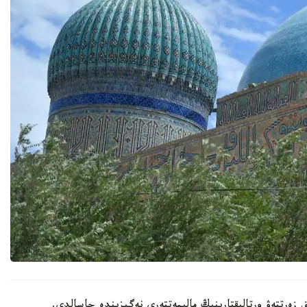
 زەرتتەۋ ورتالىقتارىنىڭ مالىمەتتەرى نەگىزىندە جاسالدى.