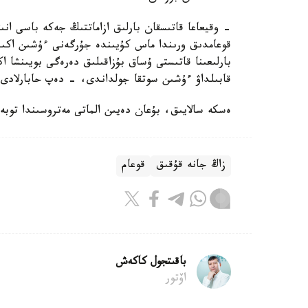
- وقيعاعا قاتىسقان بارلىق ازاماتتىڭ جەكە باسى انى
قوعامدىق ورىندا ماس كۇيىندە جۇرگەنى ءۇشىن اكىمش
بارلىعىنا قاتىستى ۇساق بۇزاقىلىق دەرەگى بويىنشا 
قابىلداۋ ءۇشىن سوتقا جولداندى، - دەپ حابارلادى د
ەسكە سالايىق، بۇعان دەيىن الماتى مەتروسىندا توبە
زاڭ جانە قۇقىق
قوعام
باقىتجول كاكەش
اۆتور