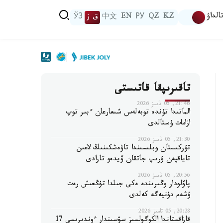
الداۋ
KZ
QZ
РУ
EN
中文
ق ز
ЎЗ
تاقىرىپقا قاتىستى
21:46, 05 تامىز 2026
الماتىدا تۇندە توبەلەس شىعارعان ءبىر توپ
ازامات ۇستالدى
21:30, 05 تامىز 2026
تۇركىستان وبلىسىندا تاۋەشكىنىڭ لاعىن
تاياقپەن ۇرىپ جاتقان ۆيدەو تارادى
20:56, 05 تامىز 2026
پاۆلودار وڭىرىندە ەكى جىلدا تۇڭعىش رەت
ۇشەم دۇنيەگە كەلدى
20:28, 05 تامىز 2026
قازاقستاندا الكوگولسىز سۋسىندار ءوندىرىسى 17