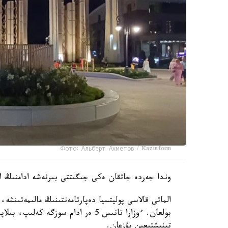
Фото: Альберт Ахметов / Kazinform
وندا جەردە جاتقان ەكى جىگىتتى بىرنەشە ادامنىڭ اي
بولعان. ءوزارا تانىس 5 ەر ادام سوز
تىنىشتىعىن بۇزعان.