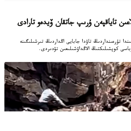
عىن تاياقپەن ۇرىپ جاتقان ۆيدەو تارادى
ركىستان وبلىسىندا تۇرعىنداردىڭ تاۋدا جابايى اڭداردىڭ تىرشىلىگىنە
اسى كوپشىلىكتىڭ الاڭداۋشىلىعىن تۋدىردى.