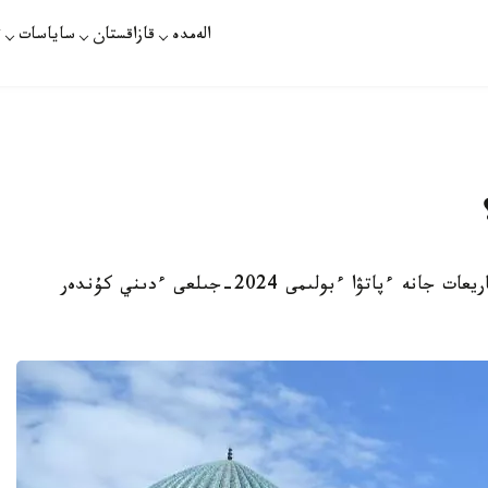
الەمدە
قازاقستان
ساياسات
ت
قازاقستان مۇسىلماندارى ءدىني باسقارماسىنىڭ شاريعات جانە ءپاتۋا ءبولىمى 2024-جىلعى ءدىني كۇندەر