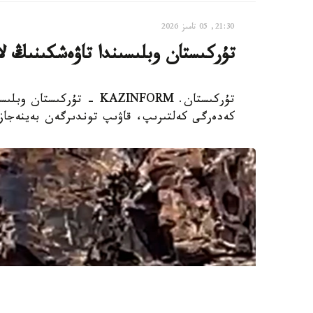
21:30, 05 تامىز 2026
تۇركىستان وبلىسىندا تاۋەشكىنىڭ لا
تۇركىستان. KAZINFORM - تۇ
كەدەرگى كەلتىرىپ، قاۋىپ توندىرگەن بەينەجازب