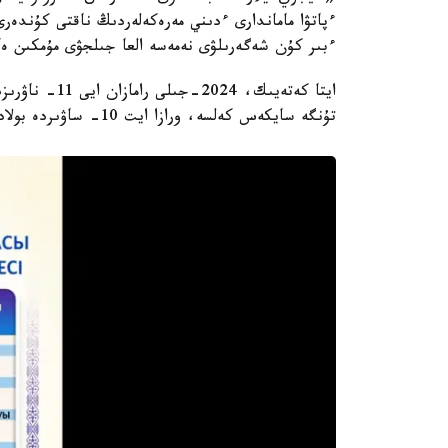
ءپاتۋا ماماندارى ءدىني مەرەكەلەردىڭ ناقتى كۇندەرى
ءبىر كۇن شەگەرىلۋى نەمەسە العا جىلجۋى مۇمكىن ەك
تۇنگە سايكەس كەلسە، ورازا ايت 10- ساۋىردە بولادى.