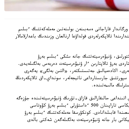
رگاندار قاراجاتى ەسەبىنەن بولىنەتىن مەملەكەتتىك ءبىلىم
رىندا تالاپكەرلەردى قولداۋعا ارنالعان وزىندىك باعدارلامالار
رەكتورلىق، ۋنيۆەرسيتەتتىك جانە ىشكى ءبىلىم بەرۋ
اردى بەرۋ تالاپتارىن ءار ۋنيۆەرسيتەت دەربەس بەلگىلەيدى.
لەرى، اكادەميالىق جەتىستىكتەر، «التىن بەلگى» يەگەرى
ە سپورتتىق جارىستارداعى ناتيجەلەر، سونداي-اق تالاپكەردىڭ
ترلىك مالىمەتىندە.
 اتىنداعى حالىقارالىق قازاق-تۇرىك ۋنيۆەرسيتەتىندە جۇزەگە
اسىرىلادى. 2026-2027 وقۋ جىلىنا تۇركيا رەسپۋبليكاسى تاراپىنان 500 ءداستۇرلى ءبىلىم بەرۋ كۆوتاسى
ار 2026-جىلعى 10-15-تامىز ارالىعىندا قابىلدانادى. كونكۋرسقا مەملەكەتتىك ءبىلىم بەرۋ
يكاتى بار جانە ۋنيۆەرسيتەت بەلگىلەگەن شەكتى بالدى