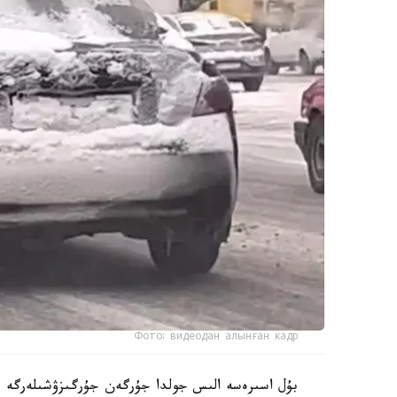
Фото: видеодан алынған кадр
بۇل اسىرەسە الىس جولدا جۇرگەن جۇرگىزۋشىلەرگە قا