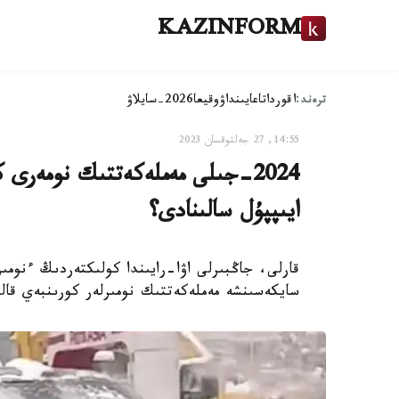
KAZINFORM
ترەند:
اقوردا
تاعايىنداۋ
وقيعا
2026-سايلاۋ
14:55, 27 جەلتوقسان 2023
2024-جىلى مەملەكەتتىك نومەرى 
ايىپپۇل سالىنادى؟
قارلى، جاڭبىرلى اۋا-رايىندا كولىكتەردىڭ ءنومى
سايكەسىنشە مەملەكەتتىك نومىرلەر كورىنبەي قال