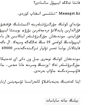
قانشا تەڭگە ايىپپۇل سالىنادى؟
Massaget.kz ءتىلشىسى انىقتاپ كوردى.
قۇرايدى. سوندىقتان جۇرگىزۋشىلەر اينالاسىن قار با
ايىپپۇلدىڭ كولەمى 19 مىڭ تەڭگەگە و
قايتالانار بولسا تەمىر تۇلپار تىزگىندەگەندەر 69000 تەڭگە تولەۋى ءتيىس.
سوندىقتان كولىك نومەرى جىل ون ەكى اي تەحنيكالى
جۇرگىزۋشىلەر تەك ءوزىنىڭ ومىرىنە عانا ەمەس، جانىن
قاۋىپسىزدىگىنە جاۋاپ بەرەدى.
ايتا كەتەيىك بەينەباقىلاۋ كامەراسىنا تۇسپەيتىن ارنا
بيلىك جانە ساياسات