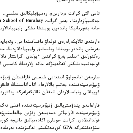
تالاپكەرلەرگە بەرىلەدى.
تاعى التى گرانت «دارىن» رەسپۋبليكالىق عىلىمي- پر
جانە ينفورماتيكا پاندەرى بويىنشا ىشكى وليمپيادالارىن
دارىندى تالاپكەرلەردى قولداۋ ماقساتىندا س. وتەبايە
رەكتورلىق ءبىلىم بەرۋ گرانتىن ءبولدى. گرانتتار تال
قولجەتىمدىلىكتى كەڭەيتۋگە جانە ولاردىڭ كاسىبي الەۋ
ۋنيۆەرسيتەتىندە جەتىم بالالارعا، اتا-اناسىنىڭ قامقو
كوپبالالى وتباسىلاردان شىققان تالاپكەرلەرگە رەكتوردىڭ 10 گرانتى بەرى
قاراعاندى يندۋستريالىق ۋنيۆەرسيتەتىندە اقىلى نەگ
ۋنيۆەرسيتەت قاراجاتى ەسەبىنەن وقۋىن جالعاستىرۋعا
قولدانىلادى. گرانت جوعارى اكادەميالىق ناتيجە كور
ستۋدەنتتەرگە GPA كورسەتكىشى نەگىزىندە بەرىلەدى.