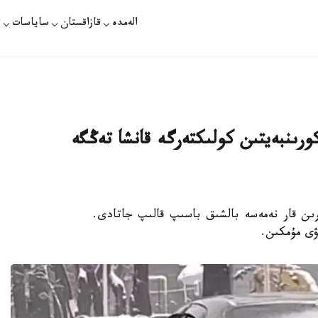
الەمدە
قازاقستان
ساياسات
ت
كورىنبەيتىن كولىكتەرگە قانشا تەڭگە
رىن قار نەمەسە بالشىق باسىپ قالىپ جاتادى.
ۋى مۇمكىن.