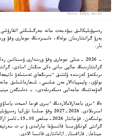
Фото: halyq-uni.kz
رەسپۋبليكالىق بيۋدجەت جانە جەرگىلىكتى اتقارۋشى و
بەرۋ گرانتتارىنان بولەك، ەلىمىزدىڭ جوعارى وقۋ ورىندا
بار.
- 2026 -جىلى جوعارى وقۋ ورىندارى ۇسىناتىن 
گرانتتارىنىڭ جالپى سانى ەكى مىڭنان اسادى. گرانتت
ىرىكتەۋ كەزىندە ۇلتتىق ءبىرىڭعاي تەستىلەۋ ناتيجە
بولۋى، وليمپيادالار مەن عىلىمي، شىعارماشىلىق جان
الەۋمەتتىك جاعدايى ەسكەرىلەدى، - دەلىنگەن مينيس
ەڭ ءىرى باعدارلامالاردىڭ ءبىرى قوجا احمەت ياساۋي
بولىنگەن. قۇجاتت
گرانتى كونكۋرسىنا قاتىسۋعا جارامدى ۇ ب ت سەرتيف
جيناعان قازاقستان ازاماتتارى قاتىسا الادى.