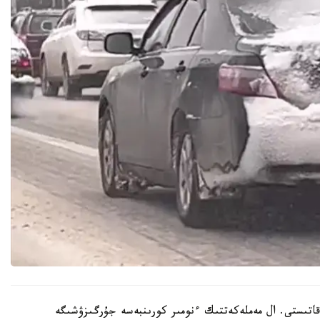
تىستى. ال مەملەكەتتىك ءنومىر كورىنبەسە جۇرگىزۋشىگە