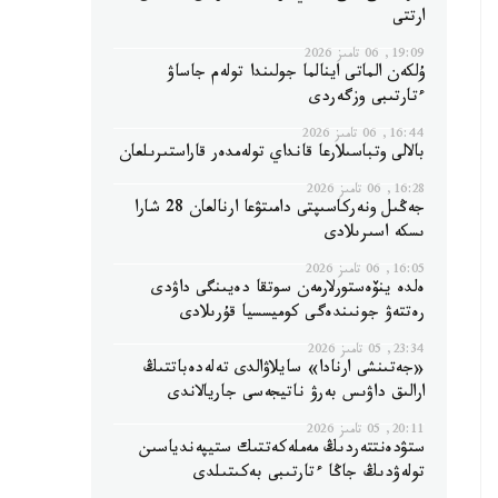
ارتتى
19:09, 06 تامىز 2026
ۇلكەن الماتى اينالما جولىندا تولەم جاساۋ
ءتارتىبى وزگەردى
16:44, 06 تامىز 2026
بالالى وتباسىلارعا قانداي تولەمدەر قاراستىرىلعان
16:28, 06 تامىز 2026
جەڭىل ونەركاسىپتى دامىتۋعا ارنالعان 28 شارا
ىسكە اسىرىلادى
16:05, 06 تامىز 2026
ەلدە ينۆەستورلارمەن سوتقا دەيىنگى داۋدى
رەتتەۋ جونىندەگى كوميسسيا قۇرىلادى
23:34, 05 تامىز 2026
«جەتىنشى ارنادا» سايلاۋالدى تەلەدەباتتىڭ
ارالىق داۋىس بەرۋ ناتيجەسى جاريالاندى
20:11, 05 تامىز 2026
ستۋدەنتتەردىڭ مەملەكەتتىك ستيپەندياسىن
تولەۋدىڭ جاڭا ءتارتىبى بەكىتىلدى