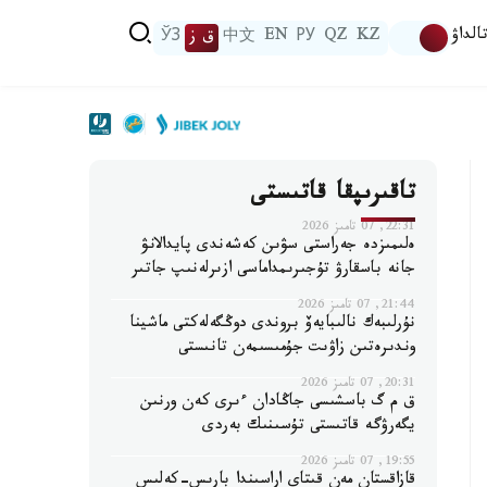
الداۋ
KZ
QZ
РУ
EN
中文
ق ز
ЎЗ
تاقىرىپقا قاتىستى
22:31, 07 تامىز 2026
ەلىمىزدە جەراستى سۋىن كەشەندى پايدالانۋ
جانە باسقارۋ تۇجىرىمداماسى ازىرلەنىپ جاتىر
21:44, 07 تامىز 2026
نۇرلىبەك نالىبايەۆ بروندى دوڭگەلەكتى ماشينا
وندىرەتىن زاۋىت جۇمىسىمەن تانىستى
20:31, 07 تامىز 2026
ق م گ باسشىسى جاڭادان ءىرى كەن ورنىن
يگەرۋگە قاتىستى تۇسىنىك بەردى
19:55, 07 تامىز 2026
قازاقستان مەن قىتاي اراسىندا بارىس-كەلىس