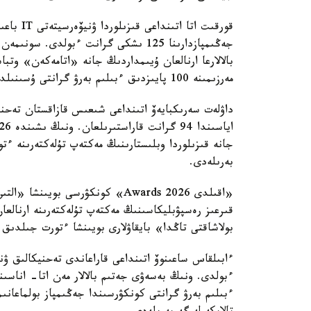
قورقىت ات
جەڭىمپازدارىنا 125 ىشكى گرانت ءبولدى. 
بالالارعا ارنالعان ۇيىمداردىڭ جانە «اتامەكەن» وتبا
مەرزىمىنە 100 پايىزدىق ءبىلىم بەرۋ گرانتى ۇسىنىلدى.
داۋلەت سەرىكبايەۆ اتىنداعى شىعىس قازاقستان تەحنيك
بەرىلەدى.
بولاشاقتى تاڭدا» بايقاۋلارى بويىنشا ءتورت جىلدىق
ءبولدى. ونىڭ بەسەۋى جەتىم بالالار مەن اتا- اناسى