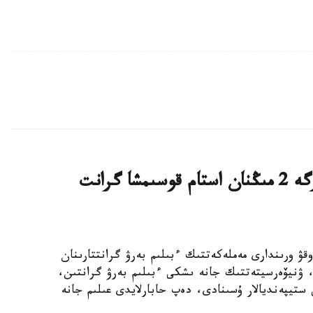
قازاقستاندىق ج و و- لار تالاپكەرلەرگە 2 مىڭنان استام قوسىمشا گرانت
ىڭ جوعارى وقۋ ورىندارى مەملەكەتتىك ءبىلىم بەرۋ گرانتتارىنان
استام رەكتورلىق، ۋنيۆەرسيتەتتىك جانە ىشكى ءبىلىم بەرۋ گرانتىن،
ستيپەنديالار ۇسىنادى، دەپ حابارلايدى عىلىم جانە