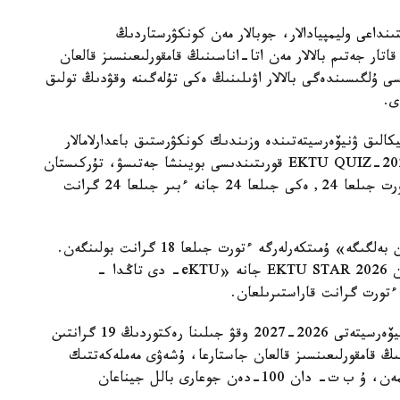
ا اتىنداعى قىزىلوردا ۋنيۆەرسيتەتى IT باعىتىنداعى وليمپيادالار، جوبالار مەن كونكۋرستاردىڭ
سونىمەن قاتار جەتىم بالالار مەن اتا-اناسىنىڭ قامقورلىعىنسىز قالعان
سى ۇلگىسىندەگى بالالار اۋىلىنىڭ ەكى تۇلەگىنە وقۋدىڭ تولىق
الىق ۋنيۆەرسيتەتىندە وزىندىك كونكۋرستىق باعدارلامالار
اياسىندا 94 گرانت قاراستىرىلعان. ونىڭ ىشىندە EKTU QUIZ-2026 قورىتىندىسى بويىنشا جەتىسۋ، تۇركىستان
جانە قىزىلوردا وبلىستارىنىڭ مەكتەپ تۇلەكتەرىنە ءتورت جىلعا 24, ەكى جىلعا 24 جانە ءبىر جىلعا 24 گرانت
«اقىلدى Awards 2026» كونكۋرسى بويىنشا «التىن بەلگىگە» ۇمىتكەرلەرگە ءتورت جىلعا 18 گرانت بولىنگەن.
قىرعىز رەسپۋبليكاسىنىڭ مەكتەپ تۇلەكتەرىنە ارنالعان EKTU STAR 2026 جانە «eKTU- دى تاڭدا -
 ءتورت گرانت قاراستىرىلعان.
ءابىلقاس ساعىنوۆ اتىنداعى قاراعاندى تەحنيكالىق ۋنيۆەرسيتەتى 2026-2027 وقۋ جىلىنا رەكتوردىڭ 19 گرانتىن
نىڭ قامقورلىعىنسىز قالعان جاستارعا، ۇشەۋى مەملەكەتتىك
ءبىلىم بەرۋ گرانتى كونكۋرسىندا جەڭىمپاز بولماعانىمەن، ۇ ب ت- دان 100-دەن جوعارى بالل جيناعان