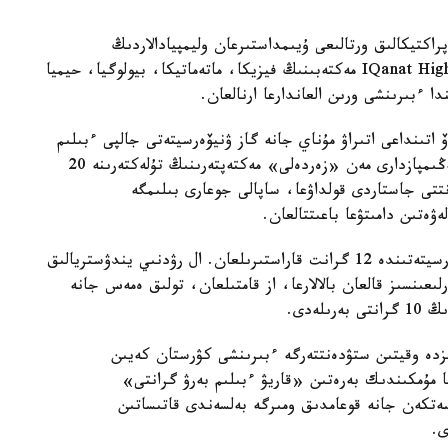
اكتيكالىق ورتالىعى ۇيىمداستىرعان وليمپيادالاردىڭ
جەڭىمپازدارىنا، بەس گرانت IQanat High School of Burabay مەكتەبىنىڭ فيزيكا، ماتەماتيكا، بيولوگيا، حيميا
دا ءبىرىنشى ورىن العاندارعا ارنالعان.
ۆ اتىنداعى اتىراۋ مۇناي جانە گاز ۋنيۆەرسيتەتى جالپى ءبىلىم
بەرەتىن پاندەر بويىنشا وبلىستىق وليمپيادالاردىڭ جەڭىمپازدارى مەن «زەردەلى» مەكتەپتەرىنىڭ تۇلەكتەرىنە 20
انتتى جاستاردى قولداۋعا، ساپالى جوعارى بىلىمگە
ەتىن دامىتۋعا باعىتتالعان.
سارسەن امانجولوۆ اتىنداعى شىعىس قازاقستان ۋنيۆەرسيتەتىندە 12 گرانت قاراستىرىلعان. ال رۋدنىي يندۋستريالىق
رلىعىنسىز قالعان بالالارعا، از قامتىلعان، تولىق ەمەس جانە
لەدى.
ىزدە وقيتىن ستۋدەنتتەرگە ءبىرىنشى كۋرستان كەيىن
 مۇمكىندىك بەرەتىن «قاريۋ ءبىلىم بەرۋ گرانتى»
سەتكەن جانە قوعامدىق ومىرگە بەلسەندى قاتىساتىن