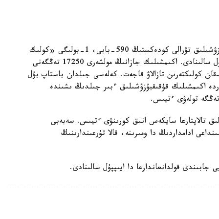
مۇنداي كولىك جۇرگىزۋشىلەرىنە اكىمشىلىك قۇقىقبۇزۋشىلىق تۋرالى كودەكستىڭ 590-بابى، 1-بولىگى «كولىك
قۇرالدارىن پايدالانۋ ەرەجەلەرىن بۇزۋ» بويىنشا ايىپپۇل سالىنادى. اكىمشىلىك جازانىڭ مولشەرى 17250 تەڭگەنى
سقان كولىكتەرىن تازالاۋ قاجەت. كەلەسى جىلدان باستاپ بۇل
سپەك. ال ەگەردە اكىمشىلىك قۇقىقبۇزۋشىلىق ءبىر جىلدىڭ ىشىندە
ق تالاپتارعا سايكەس انىق كورىنۋى ءتيىس. سەبەبى
داعى ادامداردىڭ دا ومىرىنە، قالا تۇرعىندارىنىڭ
يى جابىندى قولدانعاندارعا دا ايىپپۇل سالىنادى.