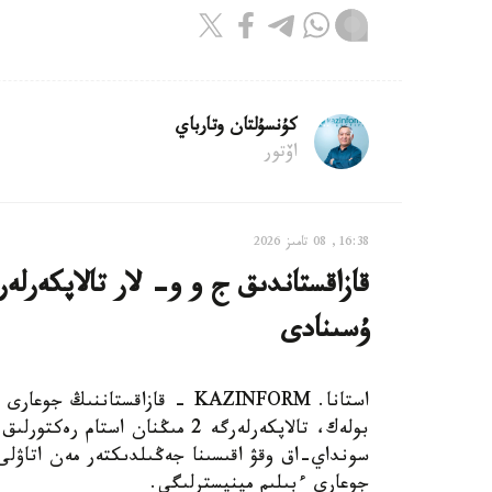
كۇنسۇلتان وتارباي
اۆتور
16:38, 08 تامىز 2026
ۇسىنادى
استانا. KAZINFORM - قازاقستانن
بولەك، تالاپكەرلەرگە 2 مىڭنان 
سونداي-اق وقۋ اقىسىنا جەڭىلدىكتەر مەن اتاۋلى 
جوعارى ءبىلىم مينيسترلىگى.