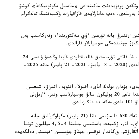
ن وتكەن پرەزيدەنت جانىنداعى «جاسىل ەكونوميكاعا» كوشۋ
بەرىلدى، دەپ حابارلايدى قازاقپارات ۇكىمەتتىڭ تەلەگرام
ىگىن ارتتىرۋ جانە تۇرعىن ءۇي سەكتورىندا، ونەركاسىپ پەن
ەنگىزۋ جونىندەگى جوسپارلار قارالدى.
بيىلعى جىلدىڭ ءۇشىنشى توقسانىندا رەسپۋبليكا بويىنشا قاتتى تۇرمىستىق قالدىقتاردى قايتا وڭدەۋ ۇلەسى 24
پايىز بولدى. بۇل كورسەتكىش جىل سايىن ارتىپ كەلەدى (2020 - 18 پايىز، 2021- 21 پايىز) جانە 2025-
ى جۇمىس ىستەيدى، بۇدان بولەك اباي، اقمولا، اقتوبە، اتىراۋ، شىعىس
قازاقستان، باتىس قازاقستان جانە پاۆلودار وبلىستارىندا تاعى 20 پوليگون سالۋ جوسپارلانىپ وتىر. ءارتۇرلى
پرەمەر-مينيستر قولدانىستاعى پوليگونداردىڭ ىشىندە تەك 630 عا جۋىعى عانا (21 پايىز) ەكولوگيالىق جانە
سانيتارلىق نورمالارعا ساي ەكەنىن اتاپ ءوتتى. سونداي- اق، ۇكىمەت باسشىسى جىلىنا 4-4,5 ميلليون توننا
تى اتقارۋشى ورگاندار قوقىس جيناۋ جۇمىسىن ءتيىستى دەڭگەيدە