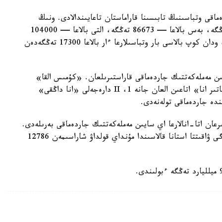
ماقى وتباسىنىڭ تابىسىنا قاراماستان تاعايىندالادى. ونىڭ
مولشەرى ءتورت بالاسى بار وتباسىلارعا — 69330 تەڭگە، بەس بالاعا — 86673 تەڭگە، التى بالاعا — 104000
تەڭگە، جەتى بالاعا — 121360 تەڭگە. سەگىز جانە ودان كوپ بالاسى بار وتباسىلارعا ءار بالاعا 17300 تەڭگەدەن
سايىن مەملەكەتتىك جاردەماقى قاراستىرىلعان. «كۇمىس القا»
يەگەرلەرىنە — 27680 تەڭگە، ال «التىن القا»، «باتىر انا» اتاعىن العان جانە 1، II دارەجەلى «انا داڭقى»
رعان اتا-انالارعا اي سايىن مەملەكەتتىك جاردەماقى بەرىلەدى.
بيىل ونىڭ مولشەرى 81871 تەڭگەنى قۇرايدى. قازىرگى ۋاقىتتا استانا قالاسىندا مۇنداي قولداۋ شاراسىمەن 12786