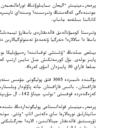
پرەمەر-مينيستر ءاليحان سمايىلوۆتىڭ توراعالىعىمە
جونىندەگى كەڭەستىڭ وتىرىسىندا وسىنداي تاپسىرما 
كانالىنا سىلتەمە جاساپ.
وتىرىستا كوممۋنالدىق قالدىقتاردى باسقارۋ تيىمدىل
باسقا دا سالالاردا ەنەرگيا ۇنەمدەۋ تەحنولوگيالارىن 
جىلعا قاراي 30 پايىزدان اسۋى كەرەك.
بۇگىندە ەلىمىزدە 3005 قتق پوليگون
كەزەڭدەردە قوقىستى ءبولىپ جيناۋ 142، ال سۇرىپتاۋ 101 ەلدى مەكەندە ەنگىزىلدى.
تۇرمىستىق قالدىقتار جينالاتىنىن، الايدا جەرگىلىك