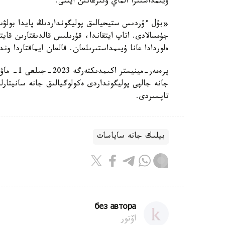
ۇيىمداستىرا الماي وتىرعانىن ايتتى.
«بۇل ءۇردىس ستيحيالىق پوليگونداردىڭ پايدا بولۋى
جۇمسالادى. اتاپ ايتقاندا، قۇرىلىس قالدىقتارىن قايت
ەلوردادا عانا ۇيىمداستىرىلعان. قالعان ايماقتاردا 
پرەمەر-مي
جانە جالپى پوليگونداردى ەكولوگيالىق جانە سانيتارل
تاپسىردى.
بيلىك جانە ساياسات
без автора
اۆتور