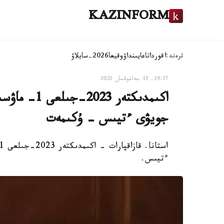
KAZINFORM
ترەند:
اقوردا
تاعايىنداۋ
وقيعا
2026-سايلاۋ
19:37, 15 جەلتوقسان 2022
اكىمدىكتەر 
جويۋى ءتيىس - ۇكىمەت
ءتيىس.