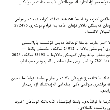
 تولەمدەر ازاماتتاردىڭ جوعالتقان تابىسىنىڭ ءبىر بولىگىن
- ءبىرىنشى، ەكىنشى جانە ءۇشىنشى بالا دۇنيەگە كەلگەن كەزدە وتباسىعا 164350 تەڭگە كولەمىندە ءبىرجولعى
مەملەكەتتىك جاردەماقى تولەنەدى. ءتورتىنشى جانە ودان كەيىنگى بالالار تۋعان جاعدايدا تولەم مولشەرى 272475
الار الاڭىندا.
ا ءبىر جارىم جاسقا تولعانعا دەيىن كۇتىمىنە بايلانىستى
مەملەكەتتىك جاردەماقى بەرىلەدى. بيىل ونىڭ مولشەرى ءبىرىنشى بالاعا - 24912 تەڭگە، ەكىنشى بالاعا —
29454 تەڭگە، ءۇشىنشى بالاعا - 33952 تەڭگە، ءتورتىنشى جانە ودان كەيىنگى بالالارعا - 38493 تەڭگە. 2026
-جىلعى 1- تامىزداعى جاعداي بويىنشا استانا قالاسىندا 7821 وتباسى وسى جاردەماقىنى الىپ وتىر دەپ اتاپ
تىك ساقتاندىرۋ قورىنان بالا ءبىر جارىم جاسقا تولعانعا دەيىن
ىڭ مولشەرى سوڭعى ەكى جىلداعى الەۋمەتتىك اۋدارىمدار
لارىنا دا توقتالدى. ونىڭ ايتۋىنشا، كامەلەتكە تولماعان ءتورت
ى رەتىندە تانىلادى.