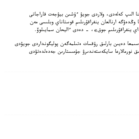
نا الىپ كەلەدى، ولاردى جويۋ ءۇشىن بيۋجەت قاراجاتى
ا وڭدەۋگە ارنالعان ينفراقۇرىلىم قوستاناي وبلىسى مەن
ونداي ينفراقۇرىلىم جوق»، - دەدى ءاليحان سمايىلوۆ.
نيستر اكىمدىكتەرگە 2023-جىلعى 1- ماۋسىمعا دەيىن بارلىق رۇقسات ەتىلمەگەن پوليگونداردى جويۋدى
ىق نورمالارعا سايكەستەندىرۋ جۇمىستارىن جەدەلدەتۋدى