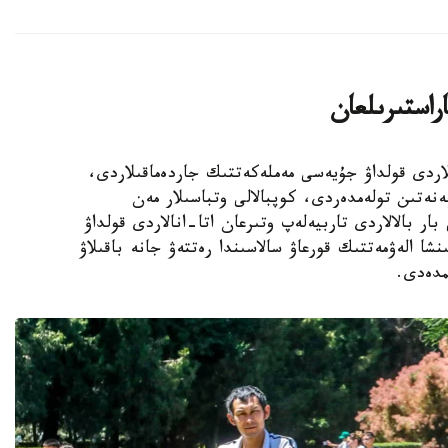
اراستىرىلعان
الالى وتباسىلاردى قولداۋ جۇيەسى مەملەكەتتىك جاردەماقىلاردى،
ەنەتىن تولەمدەردى، كوپبالالى وتباسىلار مەن
ار بالالاردى تاربيەلەپ وتىرعان اتا-انالاردى قولداۋ
نشا الەۋمەتتىك قورعاۋ سالاسىندا رەتتەۋ جانە باقىلاۋ
مدەدى.