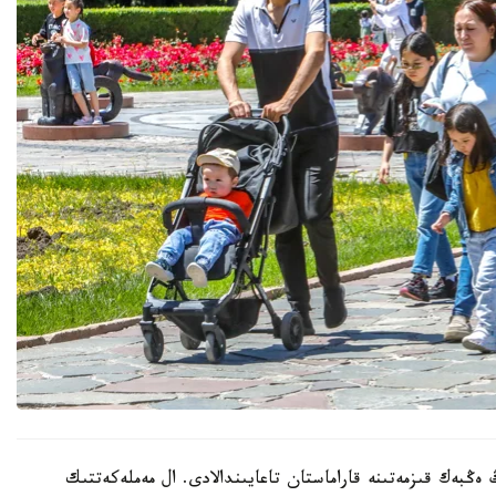
 ەڭبەك قىزمەتىنە قاراماستان تاعايىندالادى. ال مەملەكەتتىك