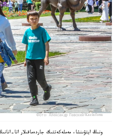
Фото: Александр Павский/Kazinform
ونىڭ ايتۋىنشا، مەملەكەتتىك جاردەماقىلار اتا-انانىڭ