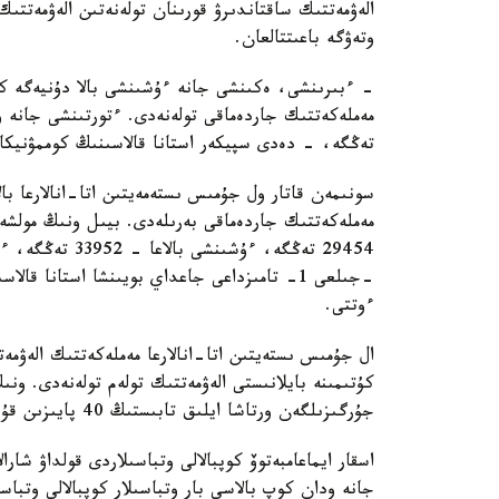
الەۋمەتتىك ساقتاندىرۋ قورىنان تولەنەتىن الەۋمەتتىك
وتەۋگە باعىتتالعان.
تەڭگە، - دەدى سپيكەر استانا قالاسىنىڭ كوممۋنيكاتسي
سونىمەن قاتار ول جۇمىس ىستەمەيتىن اتا-انالارعا بال
ءوتتى.
ال جۇمىس ىستەيتىن اتا-انالارعا مەملەكەتتىك الەۋمەت
كۇتىمىنە بايلانىستى الەۋمەتتىك تولەم تولەنەدى. ون
جۇرگىزىلگەن ورتاشا ايلىق تابىستىڭ 40 پايىزىن قۇرايدى.
اسقار ايماعامبەتوۆ كوپبالالى وتباسىلاردى قولداۋ شارا
جانە ودان كوپ بالاسى بار وتباسىلار كوپبالالى وتباس