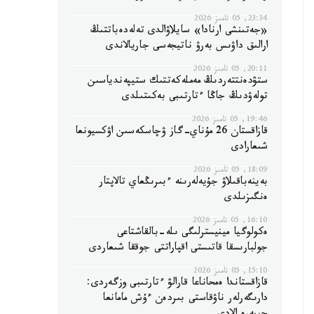
23:34, 05 تامىز 2026
«جەتىنشى ارنادا» سايلاۋالدى تەلەدەباتتىڭ
ارالىق داۋىس بەرۋ ناتيجەسى جاريالاندى
20:11, 05 تامىز 2026
ستۋدەنتتەردىڭ مەملەكەتتىك ستيپەندياسىن
تولەۋدىڭ جاڭا ءتارتىبى بەكىتىلدى
19:46, 05 تامىز 2026
قازاقستان 26 مۇناي-گاز ۋچاسكەسىن اۋكسيونعا
شىعارادى
18:09, 05 تامىز 2026
بەينەباقىلاۋ جۇيەلەرىنە ءبىرىڭعاي تالاپتار
ەنگىزىلدى
16:10, 05 تامىز 2026
ەكولوگيا مينيسترلىگى ىلە-بالقاشتاعى
جولبارىسقا قاتىستى اقپاراتتى جوققا شىعاردى
15:10, 05 تامىز 2026
قازاقستاندا ەمحاناعا قارالۋ ءتارتىبى وزگەردى:
دارىگەرلەر ناۋقاستى بىردەن ءۇش مامانعا