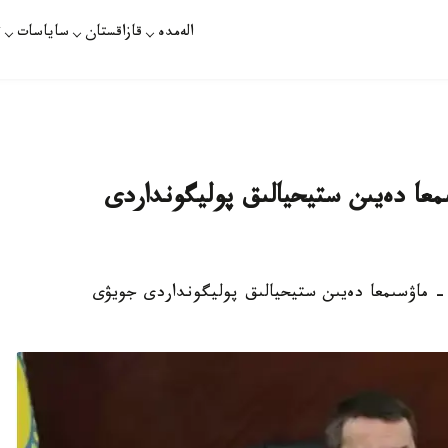
الەمدە
قازاقستان
ساياسات
ت
2023-جىلعى 1- ماۋسىمعا دەيىن ستيحيالىق پوليگونداردى
استانا. قازاقپارات - اكىمدىكتەر 2023-جىلعى 1- ماۋسىمعا دەيىن ستيحيالىق پوليگونداردى جويۋى