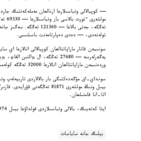
— كوپبالالى وتباسىلارعا ارنالعان مەملەكەتتىك جاردە
تولەنەدى، — دەدى دەپارتامەنت باسشىسى.
سونىمەن قاتار ماراپاتتالعان كوپبالالى انالارعا اي 
وردەنىمەن ماراپاتتالعان انالارعا 32000 تەڭگە كولەمىندە جاردەماقى تولەنەدى.
سونداي-اق مۇگەدەكتىگى بار بالالاردى تاربيەلەپ وتى
اتا-انا قامتىلعان.
ايتا كەتەيىك، بالالى وتباسىلاردى قولداۋعا بيىل 974 ميلليارد تەڭگە ءبولىندى.
بيلىك جانە ساياسات