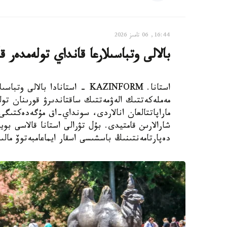
16:44, 06 تامىز 2026
بالالى وتباسىلارعا قانداي تولەمدەر ق
استانا. KAZINFORM - استانادا ب
مەملەكەتتىك الەۋمەتتىك ساقتاندىرۋ قورىنان تول
ماراپاتتالعان انالاردى، سونداي-اق مۇگەدەكتىگى ب
شارالارىن قامتيدى. بۇل تۋرالى استانا قالاسى بويى
دەپارتامەنتىنىڭ باسشىسى اسقار ايماعامبەتوۆ مالى