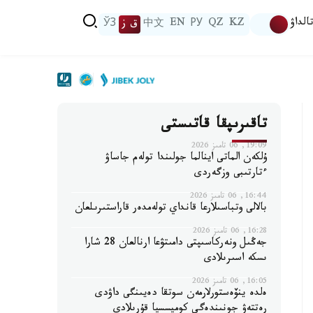
الداۋ
KZ
QZ
РУ
EN
中文
ق ز
ЎЗ
تاقىرىپقا قاتىستى
19:09, 06 تامىز 2026
ۇلكەن الماتى اينالما جولىندا تولەم جاساۋ
ءتارتىبى وزگەردى
16:44, 06 تامىز 2026
بالالى وتباسىلارعا قانداي تولەمدەر قاراستىرىلعان
16:28, 06 تامىز 2026
جەڭىل ونەركاسىپتى دامىتۋعا ارنالعان 28 شارا
ىسكە اسىرىلادى
16:05, 06 تامىز 2026
ەلدە ينۆەستورلارمەن سوتقا دەيىنگى داۋدى
رەتتەۋ جونىندەگى كوميسسيا قۇرىلادى