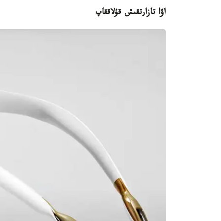
اۋا تازارتقىش قۇلاققاپ