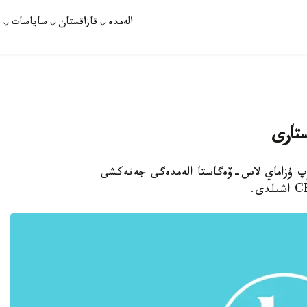
الەمدە
قازاقستان
ساياسات
ت
پ ۇزاماي لاس-ۆەگاستا الەمدەگى جەتەكشى