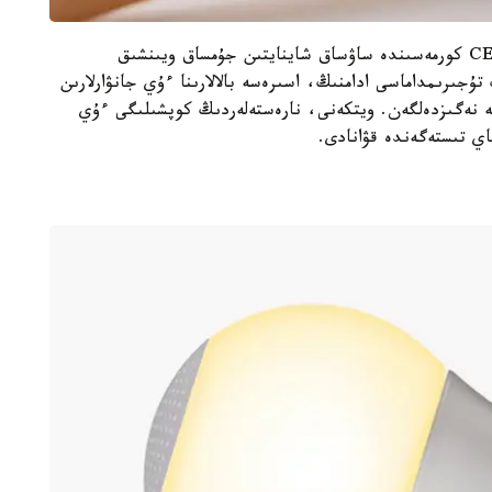
جاپونيانىڭ Yukai Engineering ستارتاپى CES-2022 كورمەسىندە ساۋساق شاينايتىن جۇمساق ويىنشىق
رىلعىنىڭ تۇجىرىمداماسى ادامنىڭ، اسىرەسە بالالارىنا ءۇي جانۋارلارىن
نە نەگىزدەلگەن. ويتكەنى، نارەستەلەردىڭ كوپشىلىگى ءۇي
اي تىستەگەندە قۋانادى.