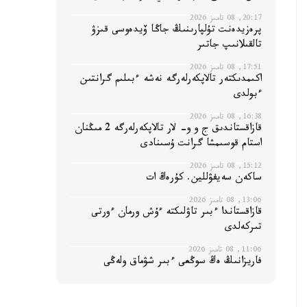
20:17, 08 تامىز 2026
پرەزيدەنت تۇلپارىنىڭ جاڭا ۆيدەوسى قىزۋ
تالقىلانىپ جاتىر
17:51, 08 تامىز 2026
اكىمدىكتەر تالاپكەرلەرگە نەشە ءبىلىم گرانتىن
ءبولدى
16:38, 08 تامىز 2026
قازاقستاندىق ج و و- لار تالاپكەرلەرگە 2 مىڭنان
استام قوسىمشا گرانت ۇسىنادى
15:12, 08 تامىز 2026
ساكەن سەيفۋللين. كۇرەڭ ات
13:06, 08 تامىز 2026
قازاقستاندا ءبىر تاۋلىكتە ءۇش ورمان ءورتى
تىركەلدى
11:06, 08 تامىز 2026
فاريزانىڭ ەڭ سوڭعى ءبىر شۋماق ولەڭى