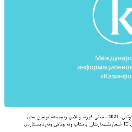
كەيىنگى ەكى جىلدا العاش رەت شارا ادەتتەگىدەي ءوتتى. 2021-جىلى كورمە ونلاين رەجيمدە بولعان ەدى.
ەرەكشەلىگى كورمە تۇتىنۋشىلىق سەكتورداعى ماڭىزدى IT شىعارىلىمدارىنان باستاپ وتە وعاش ونەرتابىستاردى