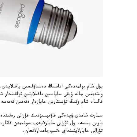
بۇل شام بولمەدەگى ادامنىڭ دەنساۋلىعىن باقىلايدى.
قالسا، شام ونىڭ تۋىستارىن حاباردار ەتەتىن نەمەسە 
سمارت شامدى ۇيدەگى قاۋىپسىزدىك قۇرالى رەتىندە دە 
بارىن بىلسە، ول تۋرالى حابارلايدى. سونىمەن قاتار، 
تۋرالى حابارلايتىنداي ەتىپ باعدارلانعان.