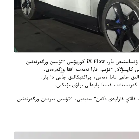
جاڭا BMW كونتسەپتسياسىنىڭ ەلەكتروندى كىتاپقا ۇقساستىعى بار. iX Flow كورپۋسى ءتۇسىن وزگەرتەتىن
تى كاپسۋلالار ءتۇسى قارا نەمەسە اققا وزگەرەدى.
الىق جاعى عانا ەمەس، پراكتيكالىق جاعى دا بار.
 كەرىسىنشە، قىستا پايدالى بولۋى مۇمكىن.
ە قالاي قارايدى ەكەن؟ سەبەبى، ءتۇسىن بىردەن وزگەرتەتىن