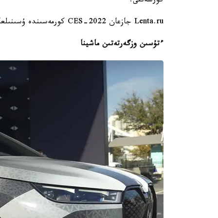
كورسەتتى.
Lenta.ru جازعان CES-2022 كورمەسىندە ۇسىنىلعان ءبىرتۇرلى ونەرتابىستاردى نازارىڭىزعا ۇسىنامىز.
ءتۇسىن وزگەرتەتىن ماشينا