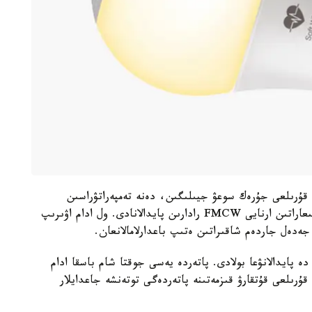
 قۇرىلعى جۇرەك سوعۋ جيىلىگىن، دەنە تەمپەراتۋراسىن
ولشەيتىن جانە ۇيقى ساپاسىن باقىلايتىن تولقىندار شىعاراتىن ارنايى FMCW رادارىن پايدالانادى. ول ادام اۋىرىپ
جەدەل جاردەم شاقىراتىن ەتىپ باعدارلامالانعان.
پايدالانۋعا بولادى. پاتەردە يەسى جوقتا شام باسقا ادام
قۇرىلعى قۇتقارۋ قىزمەتىنە پاتەردەگى توتەنشە جاعدايلار