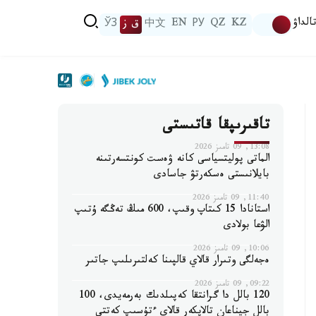
الداۋ
KZ
QZ
РУ
EN
中文
ق ز
ЎЗ
تاقىرىپقا قاتىستى
13:08, 09 تامىز 2026
الماتى پوليتسياسى كانە ۋەست كونتسەرتىنە
بايلانىستى ەسكەرتۋ جاسادى
11:40, 09 تامىز 2026
استانادا 15 كىتاپ وقىپ، 600 مىڭ تەڭگە ۇتىپ
الۋعا بولادى
10:06, 09 تامىز 2026
ەجەلگى وتىرار قالاي قالپىنا كەلتىرىلىپ جاتىر
09:22, 09 تامىز 2026
120 بالل دا گرانتقا كەپىلدىك بەرمەيدى، 100
بالل جيناعان تالاپكەر قالاي ءتۇسىپ كەتتى