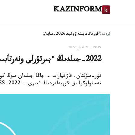
KAZINFORM
ترەند:
اقوردا
تاعايىنداۋ
وقيعا
2026-سايلاۋ
19:19, 21 اقپان 2022
2022-جىلدىڭ ءبىرتۇرلى ونەرتابىستارى
نۇر-سۇلتان. قازاقپارات - جاڭا جىلدان سوڭ كو
تەحنولوگيالىق كورمەلەردىڭ ءبىرى - CES-2022 اشىلدى.