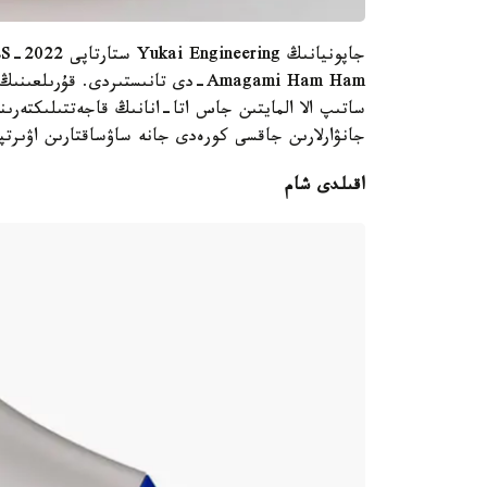
Amagami Ham Ham-دى تانىستىردى. قۇ
ساتىپ الا المايتىن جاس اتا-انانىڭ قاجەتتىلىكتەرى
جانۋارلارىن جاقسى كورەدى جانە ساۋساقتارىن اۋىرتپ
اقىلدى شام