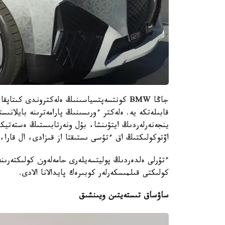
قابىلەتكە يە. ەلەكتر ءورىسىنىڭ پارامەترىنە بايلانىس
ينجەنەرلەردىڭ ايتۋىنشا، بۇل ونەرتابىستىڭ ەستەتيك
اۆتوكولىكتىڭ اق ءتۇسى ىستىقتا از قىزادى، ال قارا،
ءتۇرلى ەلدەردىڭ پوليتسەيلەرى حامەلەون كولىكتەرىن
كولىكتى قىلمىسكەرلەر كوبىرەك پايدالانا الادى.
ساۋساق تىستەيتىن ويىنشىق