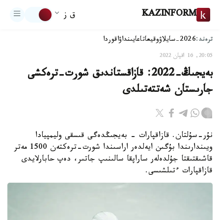
KAZINFORM
ق ز
ترەند:
2026-سايلاۋ
وقيعا
تاعايىنداۋ
اقوردا
20:05, 16 اقپان 2022
بەيجىڭ-2022: قازاقستاندىق شورت-ترەكشى
جارىستان شەتتەتىلدى
نۇر-سۇلتان. قازاقپارات - بەيجىڭدەگى قىسقى وليمپيادا
ويىندارىندا بۇگىن ايەلدەر اراسىندا شورت-ترەكتەن 1500 مەتر
قاشىقتىقتا جۇلدەلەر ساراپقا سالىنىپ جاتىر، دەپ حابارلايدى
قازاقپارات ءتىلشىسى.