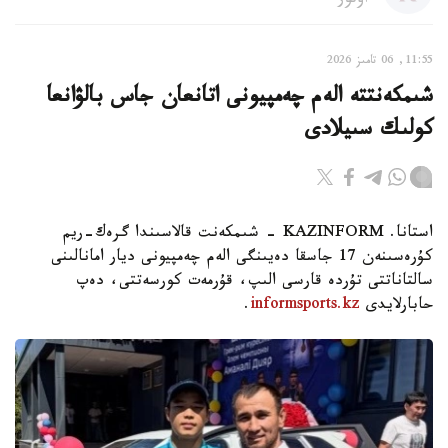
اۆتور
11:55, 06 تامىز 2026
شىمكەنتتە الەم چەمپيونى اتانعان جاس بالۋانعا
كولىك سىيلادى
استانا. KAZINFORM - شىمكەنت قالاسىندا گرەك-ريم
كۇرەسىنەن 17 جاسقا دەيىنگى الەم چەمپيونى ديار امانالىنى
سالتاناتتى تۇردە قارسى الىپ، قۇرمەت كورسەتتى، دەپ
حابارلايدى
informsports.kz
.