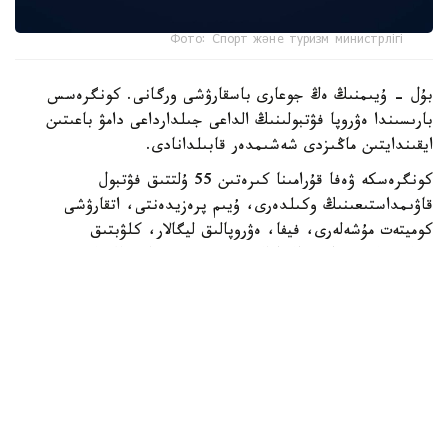
Фото: Спорт және туризм министрлігі
بۇل - ۇيىمنىڭ ەڭ جوعارى باسقارۋشى ورگانى. كونگرەسس
بارىسىندا ەۋروپا فۋتبولىنىڭ الداعى جىلدارداعى دامۋ باعىتىن
ايقىندايتىن ماڭىزدى شەشىمدەر قابىلدانادى.
كونگرەسكە ۋەفا قۇرامىنا كىرەتىن 55 ۇلتتىق فۋتبول
قاۋىمداستىعىنىڭ وكىلدەرى، ۇيىم پرەزيدەنتى، اتقارۋشى
كوميتەت مۇشەلەرى، فيفا، ەۋروپالىق ليگالار، كلۋبتىق
بىرلەستىكتەر جانە حالىقارالىق سپورت ۇيىمدارىنىڭ وكىلدەرى
قاتىسادى.
الداعى كونگرەستىڭ باستى ەرەكشەلىكتەرىنىڭ ءبىرى - سايلاۋ
ءراسىمىنىڭ ءوتۋى. ءدال وسى استانادا ۋەفا پرەزيدەنتى مەن
اتقارۋشى كوميتەت مۇشەلەرى سايلانادى.
قازاقستاننىڭ وسىنداي اۋقىمدى ءىس-شارانى وتكىزۋ قۇقىعىنا
يە بولۋى - ۋەفا- نىڭ ەلىمىزگە بىلدىرگەن جوعارى سەنىمىنىڭ