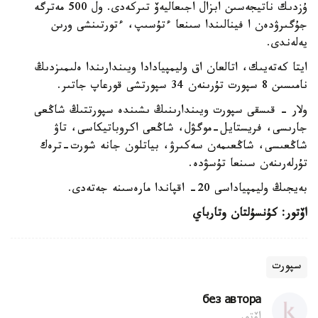
ۇزدىك ناتيجەسىن ابزال اجىعاليەۆ تىركەدى. ول 500 مەترگە
جۇگىرۋدەن ا فينالىندا سىنعا ءتۇسىپ، ءتورتىنشى ورىن
يەلەندى.
ايتا كەتەيىك، اتالعان اق وليمپيادادا ويىندارىندا ەلىمىزدىڭ
نامىسىن 8 سپورت تۇرىنەن 34 سپورتشى قورعاپ جاتىر.
ولار - قىسقى سپورت ويىندارىنىڭ ىشىندە سپورتتىڭ شاڭعى
جارىسى، فريستايل-موگۋل، شاڭعى اكروباتيكاسى، تاۋ
شاڭعىسى، شاڭعىمەن سەكىرۋ، بياتلون جانە شورت-ترەك
تۇرلەرىنەن سىنعا تۇسۋدە.
بەيجىڭ وليمپياداسى 20- اقپاندا مارەسىنە جەتەدى.
اۆتور: كۇنسۇلتان وتارباي
سپورت
без автора