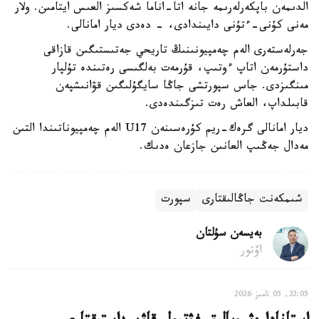
الدىمەن باپكەرلەرىمە جانە اتا-اناما شەكسىز العىس ايتامىن. ولار
مەنى كۇنى-ءتۇنى دايىندادى، - دەدى ديار امانالى.
جەرلەستەرى الەم چەمپيونىنىڭ تاريحي جەتىستىگىن قازاقى
داستۇرمەن اتاپ ءوتىپ، قۇرمەت بەلگىسى رەتىندە تۇلپار
مىنگىزدى. جاس سپورتشى جاڭا سايگۇلىگىن قۋانىشپەن
قابىلداپ، العاش رەت تىزگىندەدى.
ديار امانالى گرەك-ريم كۇرەسىنەن U17 الەم چەمپيوناتىندا التىن
مەدال جەڭىپ العانىن جازعان ەدىك.
شىمكەنت جاڭالىقتارى
سپورت
بەيسەن سۇلتان
اۆتور
22:05, 05 تامىز 2026