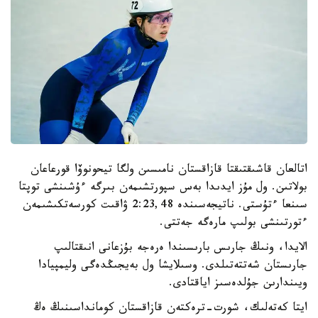
اتالعان قاشىقتىقتا قازاقستان نامىسىن ولگا تيحونوۆا قورعاعان
بولاتىن. ول مۇز ايدىدا بەس سپورتشىمەن بىرگە ءۇشىنشى توپتا
سىنعا ءتۇستى. ناتيجەسىندە 2:23,48 ۋاقىت كورسەتكىشىمەن
ءتورتىنشى بولىپ مارەگە جەتتى.
الايدا، ونىڭ جارىس بارىسىندا ەرەجە بۇزعانى انىقتالىپ
جارىستان شەتتەتىلدى. وسىلايشا ول بەيجىڭدەگى وليمپيادا
ويىندارىن جۇلدەسىز اياقتادى.
ايتا كەتەلىك، شورت-ترەكتەن قازاقستان كومانداسىنىڭ ەڭ