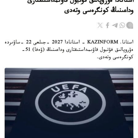
استانادا ەۋروپالىق فۋتبول قاۋىمداستىقتارى
وداعىنىڭ كونگرەسى وتەدى
استانا. KAZINFORM - استانادا 2027 -جىلعى 22 -ساۋىردە
ەۋروپالىق فۋتبول قاۋىمداستىقتارى وداعىنىڭ (ۋەفا) 51-
كونگرەسى وتەدى.