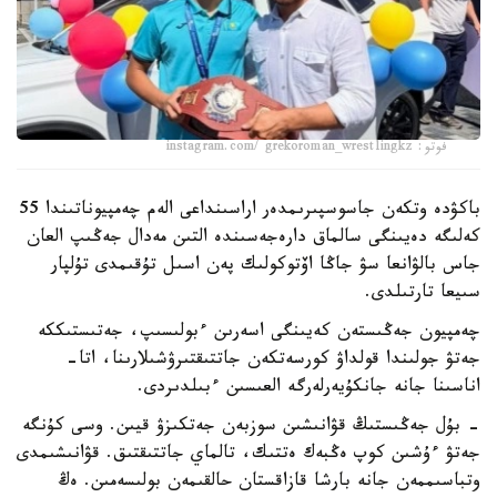
فوتو: instagram.com/ grekoroman_wrestlingkz
باكۋدە وتكەن جاسوسپىرىمدەر اراسىنداعى الەم چەمپيوناتىندا 55
كەلىگە دەيىنگى سالماق دارەجەسىندە التىن مەدال جەڭىپ العان
جاس بالۋانعا سۋ جاڭا اۆتوكولىك پەن اسىل تۇقىمدى تۇلپار
سىيعا تارتىلدى.
چەمپيون جەڭىستەن كەيىنگى اسەرىن ءبولىسىپ، جەتىستىككە
جەتۋ جولىندا قولداۋ كورسەتكەن جاتتىقتىرۋشىلارىنا، اتا-
اناسىنا جانە جانكۇيەرلەرگە العىسىن ءبىلدىردى.
- بۇل جەڭىستىڭ قۋانىشىن سوزبەن جەتكىزۋ قيىن. وسى كۇنگە
جەتۋ ءۇشىن كوپ ەڭبەك ەتتىك، تالماي جاتتىقتىق. قۋانىشىمدى
وتباسىممەن جانە بارشا قازاقستان حالقىمەن بولىسەمىن. ەڭ