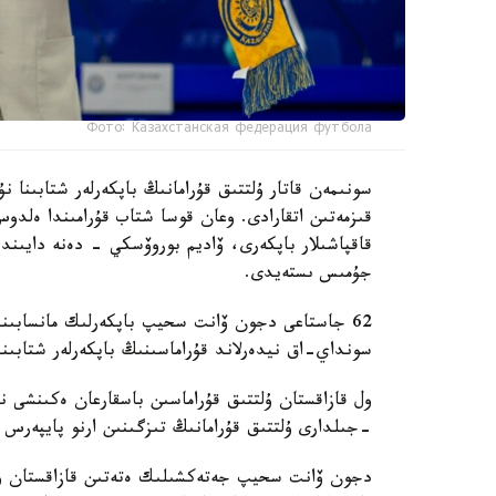
Фото: Казахстанская федерация футбола
سونىمەن قاتار ۇلتتىق قۇرامانىڭ باپكەرلەر شتابىنا
قىزمەتىن اتقارادى. وعان قوسا شتاب قۇرامىندا ەل
قاقپاشىلار باپكەرى، ۆاديم بوروۆسكي - دەنە دايىند
جۇمىس ىستەيدى.
62 جاستاعى دجون ۆانت سحيپ باپكەرلىك مانسابىندا 
سونداي-اق نيدەرلاند قۇراماسىنىڭ باپكەرلەر شتابىند
-جىلدارى ۇلتتىق قۇرامانىڭ تىزگىنىن ارنو پايپەرس