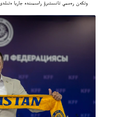
وتكەن رەسمي تانىستىرۋ راسىمىندە جاريا ەتىلدى