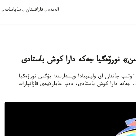
الەمدە
قازاقستان
ساياسات
ت
وتىپ جاتقان اق وليمپيادا ويىندارىندا بۇگىن نورۆەگيا
دال جەڭىپ الىپ، جەكە دارا كوش باستادى، دەپ حابارلايدى قازاقپارات