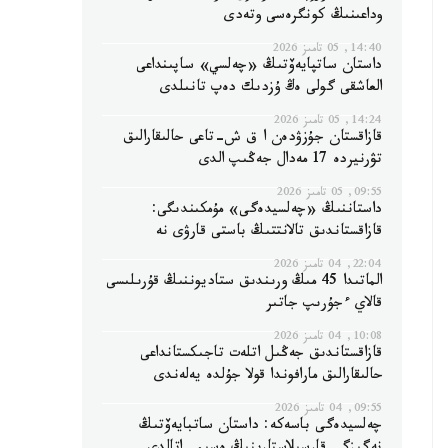
وداعىنىڭ كونگرەسى وتەدى
14:40, 05 تامىز 2026
داستان ساتپايەۆتىڭ «چەلسي» ساپىنداعى
العاشقى گولى ەڭ ۇزدىك دەپ تانىلدى
14:24, 05 تامىز 2026
قازاقستان جۇزۋدەن ا ق ش-تاعى حالىقارالىق
تۋرنيردە 17 مەدال جەڭىپ الدى
09:55, 05 تامىز 2026
داستاننىڭ «چەلسيدەگى» مۇمكىندىگى:
قازاقستاندىق تالانتتىڭ باستى قارۋى نە
22:04, 04 تامىز 2026
الماتىدا 45 مىڭ ورىندىق ستاديوننىڭ قۇرىلىسى
قالاي ءجۇرىپ جاتىر
10:08, 04 تامىز 2026
قازاقستاندىق جەڭىل اتلەت تاجىكستانداعى
حالىقارالىق مارافوندا قولا جۇلدە يەلەندى
09:55, 04 تامىز 2026
چەلسيدەگى باسەكە: داستان ساتبايەۆتىڭ