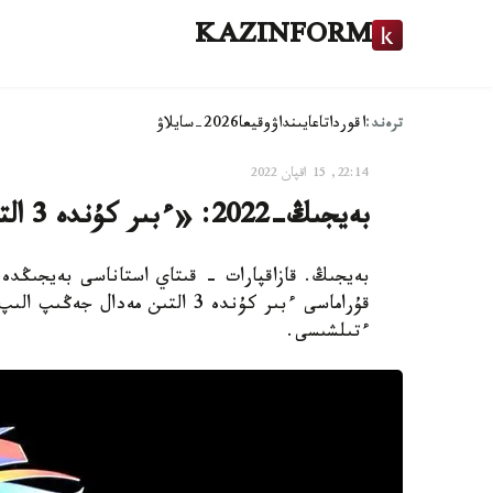
KAZINFORM
ترەند:
اقوردا
تاعايىنداۋ
وقيعا
2026-سايلاۋ
22:14, 15 اقپان 2022
بەيجىڭ-2022: «ءبىر كۇندە 3 التىن» نورۆەگيا جەكە دارا كوش باستادى
بەيجىڭ. قازاقپارات - قىتاي استاناسى بەيجىڭدە ء
قۇراماسى ءبىر كۇندە 3 التىن مە
ءتىلشىسى.