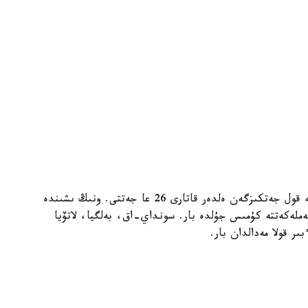
ايتا كەتەيىك، ءدال بۇگىنگە دەيىن وليمپيادا مەدالىنە قول جەتكىزگەن ەلدەر قاتارى 26 عا جەتتى. ونىڭ ىشىندە
مەملەكەتتىڭ قورجىنىندا التىن مەدال بولسا، 23 مەملەكەتتە كۇمىس جۇلدە بار. سونداي-اق، بەلگيا، لاتۆيا
ىر قولا مەدالدان بار.