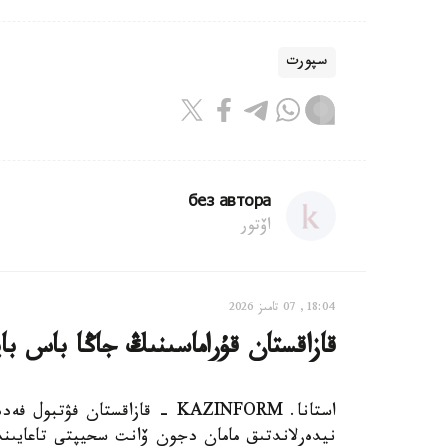
سپورت
без автора
اۆتور
18:04, 07 تامىز 2026
قازاقستان قۇراماسىنىڭ جاڭا باس با
استانا. KAZINFORM - قازاقستان
نيدەرلاندتىق مامان دجون ۆانت سحيپتى تاعايىندا