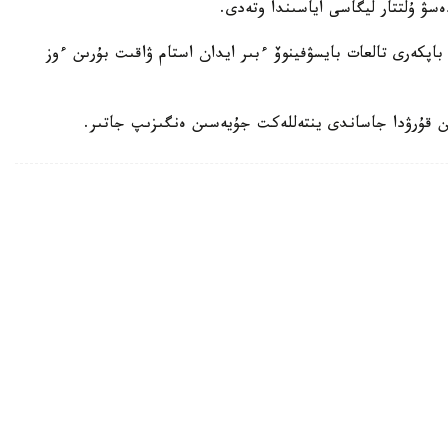
ەسۋ ۇلتتار ليگاسى اياسىندا وتەدى.
اپكەرى تالعات بايسۋفينوۆ ءبىر ايدان استام ۋاقىت بۇرىن ءوز
ن قۇرۋدا جاساندى ينتەللەكت جۇيەسىن ەنگىزىپ جاتىر.