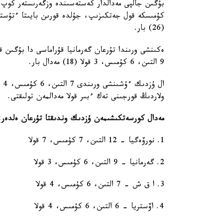
بۇگىن جالپى مەدالدار كەستەسىندە وزگەرىستەر كوپ 
(26) بار.
ەكىنشى ورىندا تۇرعان گەرمانيا قۇراماسى دا بۇگىن ق
9 التىن، 6 كۇمىس، 3 قولا (18) مەدال بار.
ولاردىڭ قورجىنى تەك ءبىر قولا مەدالمەن تولىقتى.
مەدال كورسەتكىشىمەن ۇزدىك وندىقتا تۇرعان ەلدەر:
1. نورۆەگيا - 12 التىن، 7 كۇمىس، 7 قولا
2. گەرمانيا - 9 التىن، 6 كۇمىس، 3 قولا
3. ا ق ش - 7 التىن، 6 كۇمىس، 4 قولا
4. اۆستريا - 6 التىن، 6 كۇمىس، 4 قولا