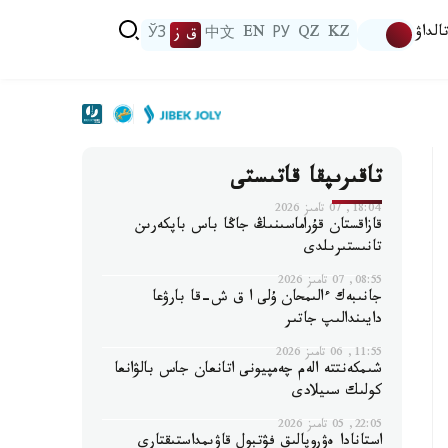
الداۋ
KZ
QZ
РУ
EN
中文
ق ز
ЎЗ
تاقىرىپقا قاتىستى
18:04, 07 تامىز 2026
قازاقستان قۇراماسىنىڭ جاڭا باس باپكەرىن
تانىستىرىلدى
08:55, 07 تامىز 2026
جانىبەك ءالىمحان ۇلى ا ق ش-قا بارۋعا
دايىندالىپ جاتىر
11:55, 06 تامىز 2026
شىمكەنتتە الەم چەمپيونى اتانعان جاس بالۋانعا
كولىك سىيلادى
22:05, 05 تامىز 2026
استانادا ەۋروپالىق فۋتبول قاۋىمداستىقتارى