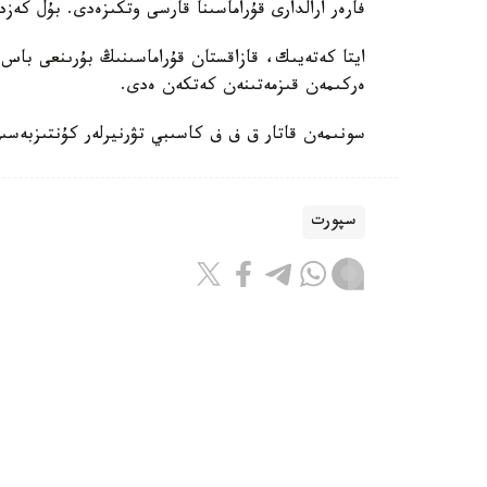
فارەر ارالدارى قۇراماسىنا قارسى وتكىزەدى. بۇل كەزد
ايتا كەتەيىك، قازاقستان قۇراماسىنىڭ بۇرىنعى باس ب
ەركىمەن قىزمەتىنەن كەتكەن ەدى.
سونىمەن قاتار ق ف ف كاسىبي تۋرنيرلەر كۇنتىزبەسى
سپورت
باقىتجول كاكەش
اۆتور