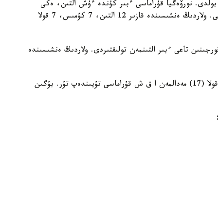
بولدى. نورۆەگيا قۇراماسى ءبىر كۇندە ءۇش التىن، ەكى
كۇمىسكە قول جەتكىزىپ، جۇلدە قورىن بايىتا ءتۇستى. ولاردىڭ ەنشىسىندە قازىر 12 التىن، 7 كۇمىس، 7 قولا
ورجىنىن تاعى ءبىر التىنمەن تولىقتىردى. ولاردىڭ ەنشىسىندە
ال ۇزدىك ءۇشىنشى ورىندى 7 التىن، 6 كۇمىس، 4 قولا (17) مەدالمەن ا ق ش قۇراماسى تۇيىندەپ تۇر. بۇگىن