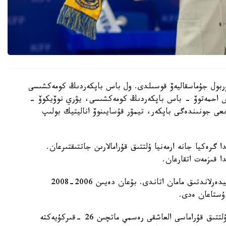
 نۇربول جۇماسقاليەۆ قوسىلدى. ول باس باپكەردىڭ كومەكشىسى
دوس احمەتوۆ - باس باپكەردىڭ كومەكشىسى، يۋري نوۆيكوۆ -
ىعى جونىندەگى باپكەر، تيمۋر قۇسايىنوۆ اناليتيك بولىپ
گرەكيا جانە ارمەنيا ۇلتتىق قۇرامالارىن جاتتىقتىرعان.
ا قىزمەت اتقارعان.
ول قازاقستان ۇلتتىق قۇراماسىن باسقارعان ەكىنشى نيدەرلاندتىق مامان اتاندى. بۇعان دەيىن 2006-2008
 ۇستاعان ەدى.
دجون ۆانت سحيپ جەتەكشىلىك ەتەتىن قازاقستان ۇلتتىق قۇراماسى العاشقى رەسمي ماتچىن 26 -قىركۇيەكتە