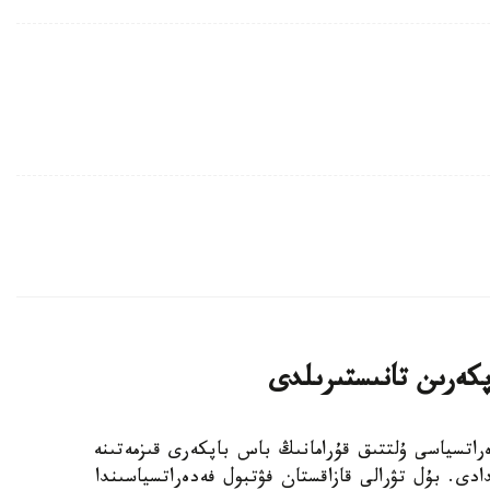
پكەرىن تانىستىرىلدى
 فۋتبول فەدەراتسياسى ۇلتتىق قۇرامانىڭ باس باپكەرى قىزمەتىنە
دى. بۇل تۋرالى قازاقستان فۋتبول فەدەراتسياسىندا