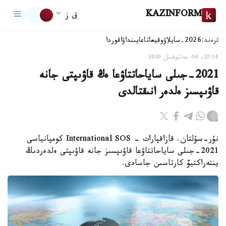
KAZINFORM
ق ز
ترەند:
2026-سايلاۋ
وقيعا
تاعايىنداۋ
اقوردا
22:14, 04 جەلتوقسان 2020
2021-جىلى ساياحاتتاۋعا ەڭ قاۋىپتى جانە
قاۋىپسىز ەلدەر انىقتالدى
نۇر-سۇلتان. قازاقپارات - International SOS كومپانياسى
2021-جىلى ساياحاتتاۋعا قاۋىپسىز جانە قاۋىپتى ەلدەردىڭ
ينتەراكتيۆ كارتاسىن جاسادى.