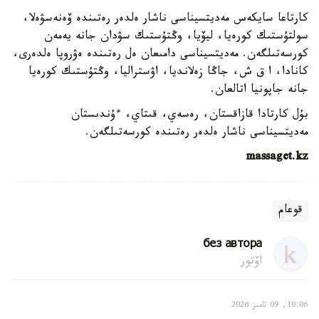
كارتاعا سايكەس مەديتسيناسى ناشار ەلدەر رەتىندە ۆەنەسۋەلا،
سولتۇستىك كورەيا، ليۆيا، وڭتۇستىك سۋدان جانە يەمەن
كورسەتىلگەن. مەديتسيناسى دامىعان ەل رەتىندە ەۋروپا ەلدەرى،
كانادا، ا ق ش، جاڭا زەلانديا، اۋستراليا، وڭتۇستىك كورەيا
جانە جاپونيا اتالعان.
بۇل كارتادا قازاقستان، رەسەي، قىتاي، ءۇندىستان
مەديتسيناسى ناشار ەلدەر رەتىندە كورسەتىلگەن.
massaget.kz
قوعام
без автора
اۆتور
10:06, 09 تامىز 2026