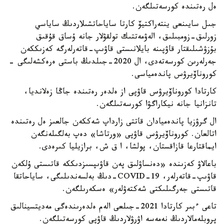
ەل رەتىندە كورسەتىلگەن.
جىل سايىنعى ينتەراكتيۆ كارتا ساياحاتشىلاردىڭ ساياسي
زورلىق-زومبىلىق، الەۋمەتتىك تولقۋلار جانە ۇساق قۇقىق
بۇزۋشىلىقتار قاۋپىنە بايلانىستى قاۋىپ-قاتەرلەرگە كەزىككەن
جەرلەرىن كورسەتەدى، ال 2020-جىلدىڭ باستى ەرەكشەلىگى -
كوروناۆيرۋس پاندەمياسى.
كارتادا كوروناۆيرۋس قاۋپى از ەلدەر رەتىندە جاڭا زەلانديا،
تانزانيا جانە نيكاراگۋا كورسەتىلگەن.
ال گرۋزيا پاندەميادان قاتتى زارداپ شەككەن جالعىز ەل رەتىندە
اتالعان. كوروناۆيرۋس قاۋپى «ورتاشا» دەپ بەلگىلەنگەن
ايماقتارعا قازاقستان، پولشا، ا ق ش، برازيليا كىرەدى.
باعالاۋ كەزىندە «دەنساۋلىق پەن قاۋىپسىزدىككە قاتىستى ۇلكەن
قاۋىپ-قاتەرلەر، COVID-19-دىڭ بەلسەندىلىگى، ساياحاتقا
قاتىستى جەرگىلىكتى شەكتەۋلەر» ەسكەرىلگەن.
تاعى ءبىر كارتادا 2021-جىلعى الەم ەلدەرىندەگى مەديتسينالىق
پروبلەمالاردىڭ نەمەسە اۋرۋلاردىڭ قاۋپى كورسەتىلگەن.