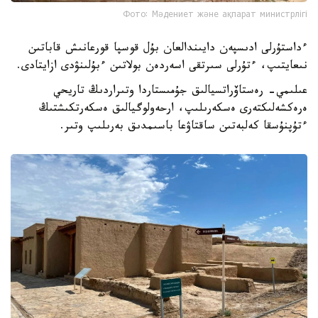
Фото: Мәдениет және ақпарат министрлігі
ءداستۇرلى ادىسپەن دايىندالعان بۇل قوسپا قورعانىش قاباتىن
نىعايتىپ، ءتۇرلى سىرتقى اسەردەن بولاتىن ءبۇلىنۋدى ازايتادى.
عىلىمي- رەستاۆراتسيالىق جۇمىستاردا وتىراردىڭ تاريحي
ەرەكشەلىكتەرى ەسكەرىلىپ، ارحەولوگيالىق ەسكەرتكىشتىڭ
ءتۇپنۇسقا كەلبەتىن ساقتاۋعا باسىمدىق بەرىلىپ وتىر.