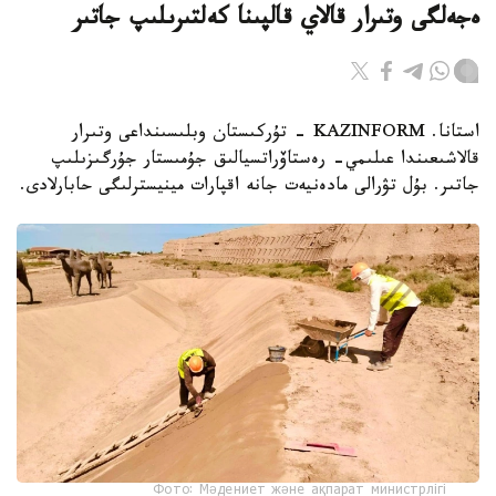
ەجەلگى وتىرار قالاي قالپىنا كەلتىرىلىپ جاتىر
استانا. KAZINFORM - تۇركىستان وبلىسىنداعى وتىرار
قالاشىعىندا عىلىمي- رەستاۆراتسيالىق جۇمىستار جۇرگىزىلىپ
جاتىر. بۇل تۋرالى مادەنيەت جانە اقپارات مينيسترلىگى حابارلادى.
Фото: Мәдениет және ақпарат министрлігі