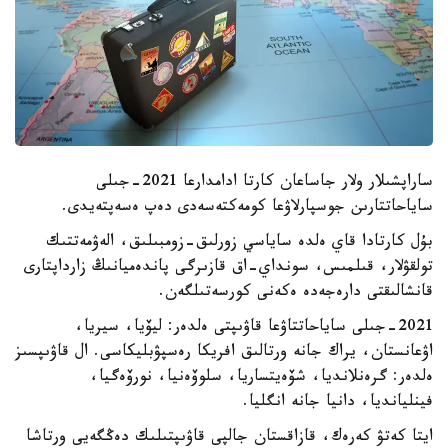
ساراپشىلار ولار جاساعان كارتا ادامدارعا 2021-جىلى
ساياحاتتارىن جوسپارلاۋعا كومەكتەسەدى دەپ ەسەپتەيدى.
بۇل كارتادا قاي ەلدە ساياسي زورلىق-زومبىلىق، الەۋمەتتىك
تولقۋلار، قىلمىس، سونداي-اق قازىرگى پاندەميانىڭ زارداپتارى
قانشالىقتى دارەجەدە ەكەنى كورسەتىلگەن.
2021-جىلى ساياحاتتاۋعا قاۋىپتى ەلدەر: ليۆيا، سيريا،
اۋعانستان، يراك جانە ورتالىق افريكا رەسپۋبليكاسى. ال قاۋىپسىز
ەلدەر: گرەنلانديا، شۆەيتساريا، سلوۆەنيا، نورۆەگيا،
فينليانديا، دانيا جانە انگليا.
ايتا كەتۋ كەرەك، قازاقستان جالپى قاۋىپتىلىك دەڭگەيى ورتاشا