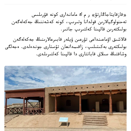
«قازقايتاجاڭارتۋ» ر م ك ماماندارى كونە قۇرىلىس
تەحنولوگيالارىن قولدانا وتىرىپ، كونە كەشەننىڭ جەكەلەگەن
بولىكتەرىن قالپىنا كەلتىرىپ جاتىر.
قالاشىق اۋماعىنداعى تۇرعىن ۇيلەر قابىرعالارىنىڭ جەكەلەگەن
بولىكتەرى بەكىتىلىپ، زاقىمدانعان تۇستارى جوندەلدى. ەجەلگى
وشاقتىڭ سىلاق قاباتتارى دا قالپىنا كەلتىرىلدى.