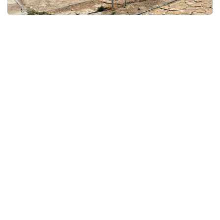
Фото: Мәдениет және ақпарат министрлігі
قوعام
ريزابەك نۇسىپبەك ۇلى
اۆتور
09:22, 09 تامىز 2026
120 بالل دا گرانتقا كەپىلدىك بەرمەيدى، 100
بالل جيناعان تالاپكەر قالاي ءتۇسىپ كەتتى