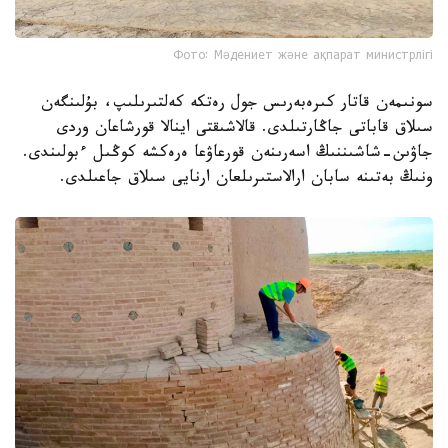
Фото: Мәдениет және ақпарат министрлігі
سونىمەن قاتار كىرەبەرىس جول رەتكە كەلتىرىلىپ، بۇلىنگەن
سىلاق قاباتى جاڭارتىلدى. قالاشىقتى اينالا قورشاعان وردى
جاۋىن-شاشىننىڭ اسەرىنەن قورعاۋعا ەرەكشە كوڭىل ءبولىندى.
ونىڭ بەتىنە سابان ارالاستىرىلعان ارنايى سىلاق جاعىلدى.