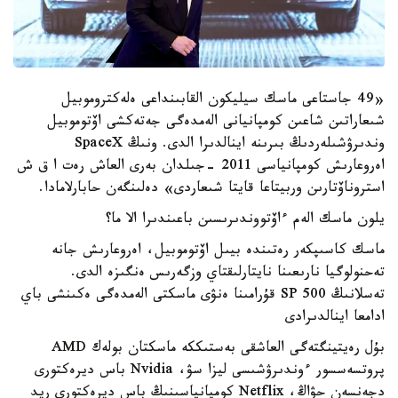
«49 جاستاعى ماسك سيليكون القابىنداعى ەلەكتروموبيل
شىعاراتىن شاعىن كومپانيانى الەمدەگى جەتەكشى اۆتوموبيل
وندىرۋشىلەردىڭ بىرىنە اينالدىرا الدى. ونىڭ SpaceX
اەروعارىش كومپانياسى 2011 -جىلدان بەرى العاش رەت ا ق ش
استروناۆتارىن وربيتاعا قايتا شىعاردى» دەلىنگەن حابارلامادا.
يلون ماسك الەم ءاۆتووندىرىسىن باعىندىرا الا ما؟
ماسك كاسىپكەر رەتىندە بيىل اۆتوموبيل، اەروعارىش جانە
تەحنولوگيا نارىعىنا نايتارلىقتاي وزگەرىس ەنگىزە الدى.
تەسلانىڭ SP 500 قۇرامىنا ەنۋى ماسكتى الەمدەگى ەكىنشى باي
ادامعا اينالدىرادى
بۇل رەيتينگتەگى العاشقى بەستىككە ماسكتان بولەك AMD
پروتسەسسور ءوندىرۋشىسى ليزا سۋ، Nvidia باس ديرەكتورى
دجەنسەن حۋاڭ، Netflix كومپانياسىنىڭ باس ديرەكتورى ريد