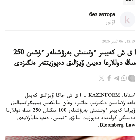
الەم
без автора
اۆتور
12:39, 06 تامىز 2026
ا ق ش كەيبىر ءوتىنىش بەرۋشىلەر ءۇشىن 250
مىڭ دوللارعا دەيىن ۆيزالىق دەپوزيتتەر ەنگىزدى
استانا. KAZINFORM – ا ق ش جاڭا ۆيزالىق كەپىل
باعدارلاماسىن ەنگىزىپ جاتىر، وعان سايكەس يمميگراتسيالىق
ۆيزاعا كەيبىر ءوتىنىش بەرۋشىلەر 100 مىڭنان 250 مىڭ دوللارعا
دەيىنگى كولەمدە دەپوزيت سالۋى ءتيىس، دەپ حابارلايدى
Bloomberg Law.