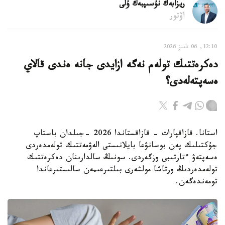
ريزابەك نۇسىپبەك ۇلى
اۆتور
12:10, 06 تامىز 2026
دەكرەتتىك تولەم نەگە ازايدى جانە ەندى قالاي
ەسەپتەلەدى؟
استانا. قازاقپارات - قازاقستاندا 2026 -جىلدان باستاپ
جۇكتىلىك پەن بوسانۋعا بايلانىستى الەۋمەتتىك تولەمدەردى
ەسەپتەۋ ءتارتىبى وزگەردى. سونىڭ سالدارىنان دەكرەتتىك
تولەمدەردىڭ ورتاشا مولشەرى بىلتىرعىمەن سالىستىرعاندا
تومەندەگەن.