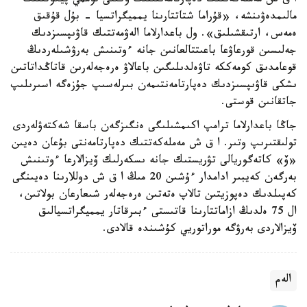
ا ق ش مەملەكەتتىك دەپارتامەنتىنىڭ وكىلى توممي پيگوتتتىڭ
مالىمدەۋىنشە، «قۇراما شتاتتارىنا يمميگراتسيا - بۇل قۇقىق
ەمەس، ارتىقشىلىق». ول باعدارلاما الەۋمەتتىك قاۋىپسىزدىك
جەلىسىن قورعاۋعا باعىتتالعانىن جانە ءوتىنىش بەرۋشىلەردىڭ
قوعامدىق كومەككە تاۋەلدىلىگىن باعالاۋ ەرەجەلەرىن قاتاڭداتاتىن
ىشكى قاۋىپسىزدىك دەپارتامەنتىمەن بىرلەسىپ جۇزەگە اسىرىلىپ
جاتقانىن قوستى.
جاڭا باعدارلاما ترامپ اكىمشىلىگى ەنگىزگەن باسقا شەكتەۋلەردى
تولىقتىرىپ وتىر. ا ق ش مەملەكەتتىك دەپارتامەنتى بۇعان دەيىن
«ۆ» كاتەگوريالى تۋريستىك جانە ىسكەرلىك ۆيزالارعا ءوتىنىش
بەرگەن كەيبىر ادامدار ءۇشىن 20 مىڭ ا ق ش دوللارىنا دەيىنگى
كەپىلدىك دەپوزيتىن تالاپ ەتەتىن ەرەجەلەر شىعارعان بولاتىن،
ال 75 ەلدىڭ ازاماتتارىنا قاتىستى ءبىرقاتار يمميگراتسيالىق
ۆيزالاردى بەرۋگە موراتوريي كۇشىندە قالادى.
الەم