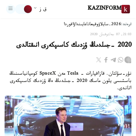
KAZINFORM
ق ز
ترەند:
2026-سايلاۋ
وقيعا
تاعايىنداۋ
اقوردا
21:03, 07 جەلتوقسان 2020
2020 -جىلدىڭ ۇزدىك كاسىپكەرى انىقتالدى
نۇر-سۇلتان. قازاقپارات - Tesla مەن SpaceX كومپانياسىنىڭ
باسشىسى يلون ماسك 2020 -جىلدىڭ ەڭ ۇزدىك كاسىپكەرى
اتاندى.