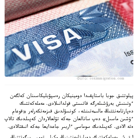
Фото: coximmigration.com
پيلوتتىق جوبا باستاپقىدا دومينيكان رەسپۋبليكاسىنان كەلگەن
ءوتىنىش بەرۋشىلەرگە قاتىستى قولدانىلادى. مەملەكەتتىك
دەپارتامەنتتىڭ مالىمەتىنشە، كونسۋلدىق قىزمەتكەرلەر «قوعام
ءۇشىن ماسىل» دەپ سانالعان جەكە تۇلعالاردان كەپىلدىك تالاپ
ەتە الادى. كەپىلدىك سوماسى ءاربىر جاعدايعا جەكە انىقتالادى.