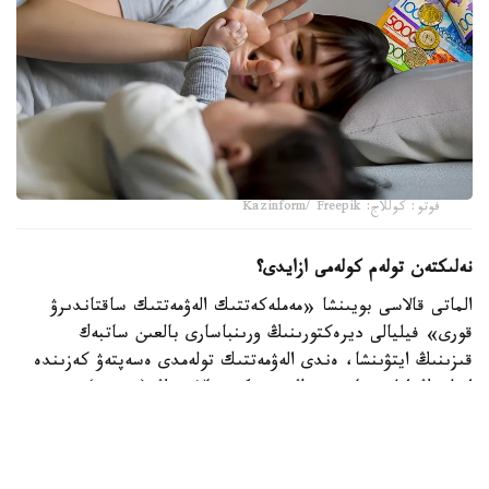
فوتو: كوللاج: Kazinform/ Freepik
نەلىكتەن تولەم كولەمى ازايدى؟
الماتى قالاسى بويىنشا «مەملەكەتتىك الەۋمەتتىك ساقتاندىرۋ
قورى» فيليالى ديرەكتورىنىڭ ورىنباسارى بالعىن ساتبەك
قىزىنىڭ ايتۋىنشا، ەندى الەۋمەتتىك تولەمدى ەسەپتەۋ كەزىندە
ايەلدىڭ ايلىق تابىسى ەڭ تومەنگى جالاقىنىڭ (ە ت ج) جەتى
ەسەلەنگەن مولشەرىنەن اسپايتىن كولەمدە عانا ەسەپكە الىنادى.
2026 -جىلى بۇل شەك 595 مىڭ تەڭگەنى قۇرايدى. ياعني،
ايەلدىڭ ناقتى جالاقىسى بۇدان جوعارى بولسا دا، تولەمدى