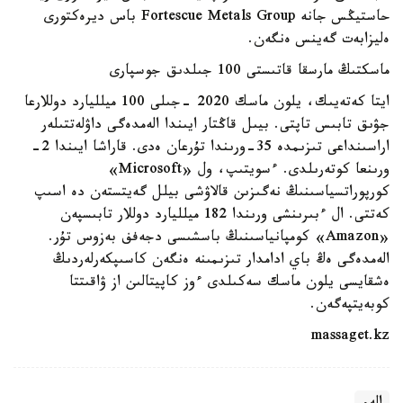
حاستيڭس جانە Fortescue Metals Group باس ديرەكتورى
ەليزابەت گەينس ەنگەن.
ماسكتىڭ مارسقا قاتىستى 100 جىلدىق جوسپارى
ايتا كەتەيىك، يلون ماسك 2020 -جىلى 100 ميلليارد دوللارعا
جۋىق تابىس تاپتى. بيىل قاڭتار ايىندا الەمدەگى داۋلەتتىلەر
اراسىنداعى تىزىمدە 35-ورىندا تۇرعان ەدى. قاراشا ايىندا 2-
ورىنعا كوتەرىلدى. ءسويتىپ، ول «Microsoft»
كورپوراتسياسىنىڭ نەگىزىن قالاۋشى بيلل گەيتستەن دە اسىپ
كەتتى. ال ءبىرىنشى ورىندا 182 ميلليارد دوللار تابىسپەن
«Amazon» كومپانياسىنىڭ باسشىسى دجەفف بەزوس تۇر.
الەمدەگى ەڭ باي ادامدار تىزىمىنە ەنگەن كاسىپكەرلەردىڭ
ەشقايسى يلون ماسك سەكىلدى ءوز كاپيتالىن از ۋاقىتتا
كوبەيتپەگەن.
massaget.kz