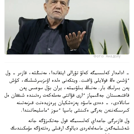
Фото: Анадолу
- ادامدار كەلىسىمگە كەلۋ تۋرالى ايتقاندا، مەنىڭشە، قازىر - ول
ءۇشىن ەڭ قولايلى ۋاقىت. ويتكەنى ەلدە اۋىزبىرشىلىك، كۇش
پەن بىرلىك بار. مەنىڭ بىلۋىمشە، يران بۇل سوعىس پەن
قاقتىعىستان جەڭىمپاز ءارى قۋاتتى مەملەكەت رەتىندە شىققان ەل
سانالادى، - دەدى ماسۋد پەزەشكيان پرەزيدەنت قىزمەتىنە
كىرىسكەننەن بەرگى ەكىنشى باسپا ءسوز ءماسليحاتىندا.
ول قازىرگى جاعداي كەلىسىمگە قول جەتكىزۋگە جانە
شەشىلمەگەن ماسەلەلەردى ديالوگ ارقىلى رەتتەۋگە مۇمكىندىك