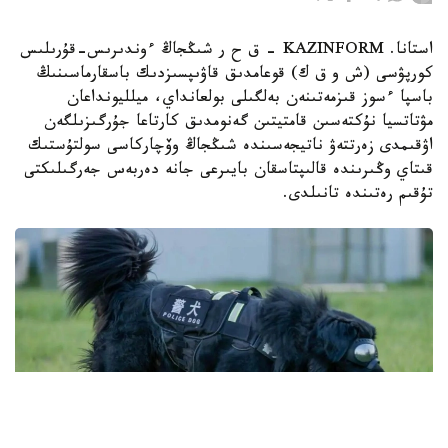
استانا. KAZINFORM – ق ح ر شىڭجاڭ ءوندىرىس-قۇرىلىس
كورپۋسى (ش و ق ك) قوعامدىق قاۋىپسىزدىك باسقارماسىنىڭ
باسپا ءسوز قىزمەتىنەن بەلگىلى بولعانداي، ميلليونداعان
مۋتاتسيا نۇكتەسىن قامتيتىن گەنومدىق كارتاعا جۇرگىزىلگەن
اۋقىمدى زەرتتەۋ ناتيجەسىندە شىڭجاڭ وۆچاركاسى سولتۇستىك
قىتاي وڭىرىندە قالىپتاسقان بايىرعى جانە دەربەس جەرگىلىكتى
تۇقىم رەتىندە تانىلدى.