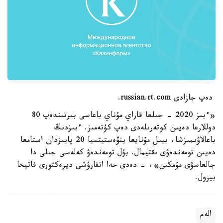
دەپ جازادى russian.rt.com.
«ءبىز 2020 - جىلعا قاراي مۇناي باعاسى بىرتىندەپ 80
دوللارعا دەيىن كوتەرىلەدى دەپ كۇتەمىز. ءبىزدىڭ
باعالاۋىمىزشا، بيىل مۇنايعا ينۆەستيتسيا 20 پايىزدان استامعا
دەيىن تومەندەۋى ىقتيمال. بۇل تومەندەۋ كەلەسى جىلى دا
جالعاسۋى مۇمكىن»، - دەدى حەا اتقارۋشى ديرەكتورى فاتيحا
بيرول.
الەم