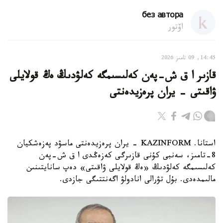
без автора
اۆتور
14:45, 09 تامىز 2026
قازىر ا ق ش-پەن كەلىسىمگە كەلۋدىڭ ەڭ قولايلى
ۋاقىتى - يران پرەزيدەنتى
استانا. KAZINFORM - يران پرەزيدەنتى ماسۋد پەزەشكيان
8-تامىز، سەنبى كۇنى قازىرگى كەزەڭدى ا ق ش-پەن
كەلىسىمگە كەلۋدىڭ «ەڭ قولايلى ۋاقىتى» دەپ سانايتىنىن
مالىمدەدى. بۇل تۋرالى انادولۋ اگەنتتىگى جازدى.