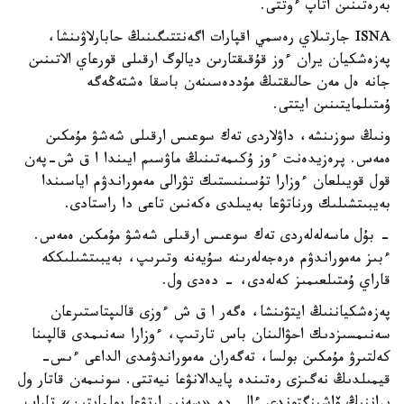
بەرەتىنىن اتاپ ءوتتى.
ISNA جارتىلاي رەسمي اقپارات اگەنتتىگىنىڭ حابارلاۋىنشا،
پەزەشكيان يران ءوز قۇقىقتارىن ديالوگ ارقىلى قورعاي الاتىنىن
جانە ەل مەن حالىقتىڭ مۇددەسىنەن باسقا ەشتەڭەگە
ۇمتىلمايتىنىن ايتتى.
ونىڭ سوزىنشە، داۋلاردى تەك سوعىس ارقىلى شەشۋ مۇمكىن
ەمەس. پرەزيدەنت ءوز ۇكىمەتىنىڭ ماۋسىم ايىندا ا ق ش-پەن
قول قويىلعان ءوزارا تۇسىنىستىك تۋرالى مەموراندۋم اياسىندا
بەيبىتشىلىك ورناتۋعا بەيىلدى ەكەنىن تاعى دا راستادى.
- بۇل ماسەلەلەردى تەك سوعىس ارقىلى شەشۋ مۇمكىن ەمەس.
ءبىز مەموراندۋم ەرەجەلەرىنە سۇيەنە وتىرىپ، بەيبىتشىلىككە
قاراي ۇمتىلعىمىز كەلەدى، - دەدى ول.
پەزەشكياننىڭ ايتۋىنشا، ەگەر ا ق ش ءوزى قالىپتاستىرعان
سەنىمسىزدىك احۋالىنان باس تارتىپ، ءوزارا سەنىمدى قالپىنا
كەلتىرۋ مۇمكىن بولسا، تەگەران مەموراندۋمدى الداعى ءىس-
قيمىلدىڭ نەگىزى رەتىندە پايدالانۋعا نيەتتى. سونىمەن قاتار ول