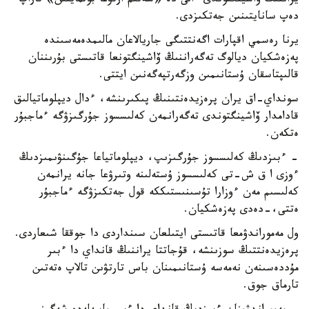
يراننىڭ ۆاشينگتوندى ءالى دە «سەنىم ارتۋعا بولمايتىن» تاراپ
دەپ سانايتىنىن جەتكىزدى.
يرنا رەسمي اقپارات اگەنتتىگى جاريالاعان مالىمدەمەسىندە
پەزەشكيان ديالوگ تەگەراننىڭ ۆاشينگتونعا قاتىستى بۇرىننان
قالىپتاسقان ۇستانىمىن وزگەرتپەگەنىن ايتتى.
سونداي-اق يران پرەزيدەنتىنىڭ پىكىرىنشە، ءدال ديپلوماتيالىق
قادامدار ۆاشينگتوندى تەگەرانمەن كەلىسسوز جۇرگىزۋگە ءماجبۇر
ەتكەن.
- ءبىزدىڭ كەلىسسوز جۇرگىزىپ، ديپلوماتياعا جۇگىنۋىمىزدىڭ
ءوزى ا ق ش-تى كەلىسسوز ۇستەلىنە وتىرۋعا جانە يرانمەن
كەلىسىم مەن ءوزارا تۇسىنىستىككە قول جەتكىزۋگە ءماجبۇر
ەتتى،-دەدى پەزەشكيان.
ول مەموراندۋمعا قاتىستى ايتىلعان سىنداردى دا جوققا شىعاردى.
پرەزيدەنتتىڭ سوزىنشە، قۇجاتتا يراننىڭ قانداي دا ءبىر
مۇددەسىنەن نەمەسە ۇستانىمىنان باس تارتۋىن تالاپ ەتەتىن
تارماق جوق.