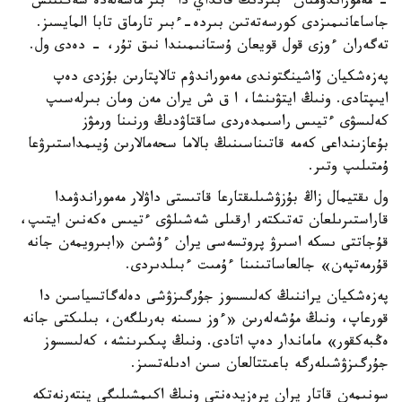
- مەموراندۋمنان ءبىزدىڭ قانداي دا ءبىر ماسەلەدە شەگىنىس
جاساعانىمىزدى كورسەتەتىن بىردە-ءبىر تارماق تابا المايسىز.
تەگەران ءوزى قول قويعان ۇستانىمىندا نىق تۇر، - دەدى ول.
پەزەشكيان ۆاشينگتوندى مەموراندۋم تالاپتارىن بۇزدى دەپ
ايىپتادى. ونىڭ ايتۋىنشا، ا ق ش يران مەن ومان بىرلەسىپ
كەلىسۋى ءتيىس راسىمدەردى ساقتاۋدىڭ ورنىنا ورمۋز
بۇعازىنداعى كەمە قاتىناسىنىڭ بالاما سحەمالارىن ۇيىمداستىرۋعا
ۇمتىلىپ وتىر.
ول ىقتيمال زاڭ بۇزۋشىلىقتارعا قاتىستى داۋلار مەموراندۋمدا
قاراستىرىلعان تەتىكتەر ارقىلى شەشىلۋى ءتيىس ەكەنىن ايتىپ،
قۇجاتتى ىسكە اسىرۋ پروتسەسى يران ءۇشىن «ابىرويمەن جانە
قۇرمەتپەن» جالعاساتىنىنا ءۇمىت ءبىلدىردى.
پەزەشكيان يراننىڭ كەلىسسوز جۇرگىزۋشى دەلەگاتسياسىن دا
قورعاپ، ونىڭ مۇشەلەرىن «ءوز ىسىنە بەرىلگەن، بىلىكتى جانە
ەڭبەكقور» ماماندار دەپ اتادى. ونىڭ پىكىرىنشە، كەلىسسوز
جۇرگىزۋشىلەرگە باعىتتالعان سىن ادىلەتسىز.
سونىمەن قاتار يران پرەزيدەنتى ونىڭ اكىمشىلىگى ينتەرنەتكە