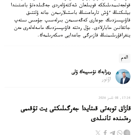
قولجەتىمدىلىككە قويىلعان شەكتەۋلەردى جەڭىلدەتۋ باعىتىندا
بيلىكتىڭ ءۇش تارماعىنىڭ باسشىلارىمەن جانە ۇلتتىق
قاۋىپسىزدىك جوعارى كەڭەسىمەن بىرلەسىپ جۇمىس ىستەپ
جاتقانىن حابارلادى. بۇل رەتتە قاۋىپسىزدىك ماسەلەلەرى مەن
ينفراقۇرىلىمنىڭ قازىرگى جاعدايى ەسكەرىلمەك.
الەم
ريزابەك نۇسىپبەك ۇلى
اۆتور
17:24, 08 تامىز 2026
قازاق توبەتى قىتايدا جەرگىلىكتى يت تۇقىمى
رەتىندە تانىلدى