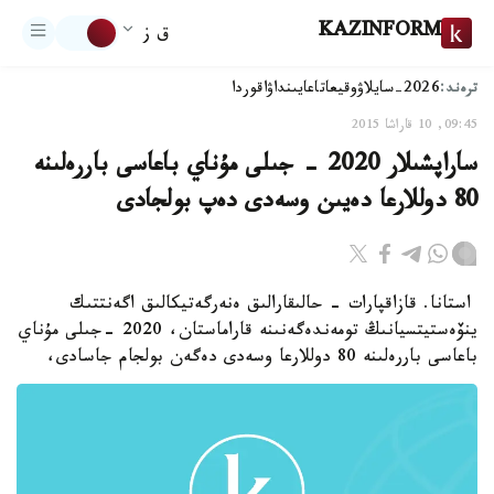
KAZINFORM
ق ز
ترەند:
2026-سايلاۋ
وقيعا
تاعايىنداۋ
اقوردا
09:45, 10 قاراشا 2015
ساراپشىلار 2020 - جىلى مۇناي باعاسى باررەلىنە
80 دوللارعا دەيىن وسەدى دەپ بولجادى
استانا. قازاقپارات - حالىقارالىق ەنەرگەتيكالىق اگەنتتىك
ينۆەستيتسيانىڭ تومەندەگەنىنە قاراماستان، 2020 -جىلى مۇناي
باعاسى باررەلىنە 80 دوللارعا وسەدى دەگەن بولجام جاسادى،