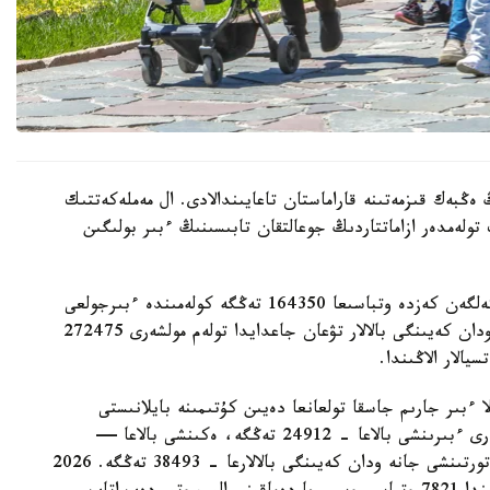
 ەڭبەك قىزمەتىنە قاراماستان تاعايىندالادى. ال مەملەكەتتىك
 تولەمدەر ازاماتتاردىڭ جوعالتقان تابىسىنىڭ ءبىر بولىگىن
- ءبىرىنشى، ەكىنشى جانە ءۇشىنشى بالا دۇنيەگە كەلگەن كەزدە وتباسىعا 164350 تەڭگە كولەمىندە ءبىرجولعى
مەملەكەتتىك جاردەماقى تولەنەدى. ءتورتىنشى جانە ودان كەيىنگى بالالار تۋعان جاعدايدا تولەم مولشەرى 272475
الار الاڭىندا.
ا ءبىر جارىم جاسقا تولعانعا دەيىن كۇتىمىنە بايلانىستى
مەملەكەتتىك جاردەماقى بەرىلەدى. بيىل ونىڭ مولشەرى ءبىرىنشى بالاعا - 24912 تەڭگە، ەكىنشى بالاعا —
29454 تەڭگە، ءۇشىنشى بالاعا - 33952 تەڭگە، ءتورتىنشى جانە ودان كەيىنگى بالالارعا - 38493 تەڭگە. 2026