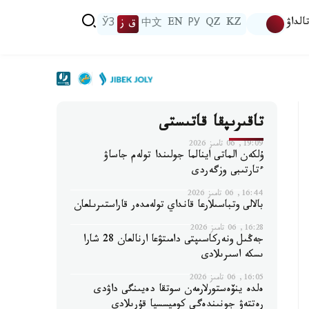
الداۋ
KZ
QZ
РУ
EN
中文
ق ز
ЎЗ
تاقىرىپقا قاتىستى
19:09, 06 تامىز 2026
ۇلكەن الماتى اينالما جولىندا تولەم جاساۋ
ءتارتىبى وزگەردى
16:44, 06 تامىز 2026
بالالى وتباسىلارعا قانداي تولەمدەر قاراستىرىلعان
16:28, 06 تامىز 2026
جەڭىل ونەركاسىپتى دامىتۋعا ارنالعان 28 شارا
ىسكە اسىرىلادى
16:05, 06 تامىز 2026
ەلدە ينۆەستورلارمەن سوتقا دەيىنگى داۋدى
رەتتەۋ جونىندەگى كوميسسيا قۇرىلادى