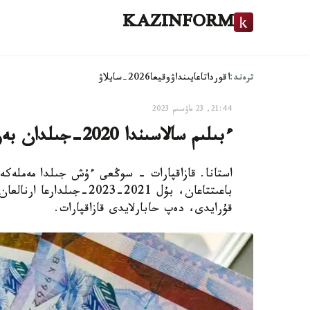
KAZINFORM
ترەند:
اقوردا
تاعايىنداۋ
وقيعا
2026-سايلاۋ
21:44, 23 ماۋسىم 2023
ءبىلىم سالاسىندا 2020-جىلدان بەرى 11 ميلليارد تەڭگە ۇرلاندى - انتيكور
قۇرايدى، دەپ حابارلايدى قازاقپارات.