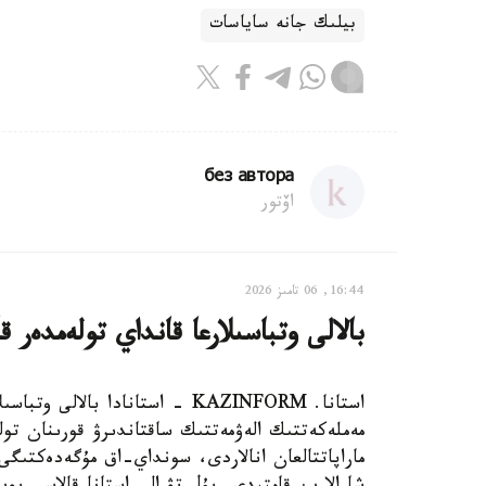
بيلىك جانە ساياسات
без автора
اۆتور
16:44, 06 تامىز 2026
بالالى وتباسىلارعا قانداي تولەمدەر ق
استانا. KAZINFORM - استانادا ب
مەملەكەتتىك الەۋمەتتىك ساقتاندىرۋ قورىنان تول
ماراپاتتالعان انالاردى، سونداي-اق مۇگەدەكتىگى ب