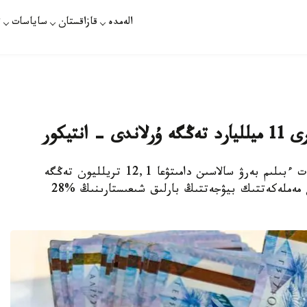
الەمدە
قازاقستان
ساياسات
ت
استانا. قازاقپارات - سوڭعى ءۇش جىلدا مەملەكەت ءبىلىم بەرۋ سالاسىن دامىتۋعا 12,1 تريلليون تەڭگە
باعىتتاعان، بۇل 2021-2023-جىلدارعا ارنالعان مەملەكەتتىك بيۋجەتتىڭ بارلىق شىعىستارىنىڭ %28