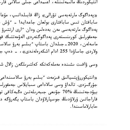
انتيكوردىڭ مالىمەتىنشە، اعىمداعى جىلى سالانى قارجىلاندىرۋ ەكى 
«پەداگوگ مارتەبەسى تۋرالى» زاڭ قابىلدانىپ، مۇع
ساباقتان تىس ساباقتارى بولعان جاعدايدا - ءۇش ەس
پەداگوگ مارتەبەسى مەن بەدەلىن ودان ءارى ارتتىرۋ 
جەمقورلىق كورىنىستەرى پەداگوگتەردى الەۋمەتتىك قو
ولاردى جاساۋدا 255 ادام اشكەرەلەندى»، - دەپ جازدى ۆەدومستۆودان.
وسى ۋاقىت ىشىندە مەملەكەتكە كەلتىرىلگەن زالال شامامەن 11 ميلليارد تەڭگەن
«انتيكوررۋپتسيالىق قىزمەت ءبىلىم بەرۋ سالاسىنداعى
جۇرگىزدى. تالداۋ وسى سالاداعى سىبايلاس جەمقورلىق
بيۋدجەتىنىڭ %70 جۋىعى جىبەرىلەتىن ە
قاراجاتىن ۇرلاۋدىڭ جوسپارلاۋدان باستاپ يگەرۋگە د
حابارلاماسىندا.