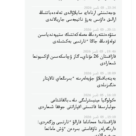
23:34, 05 تامىز 2026
«جەتىنشى ارنادا» سايلاۋالدى تەلەدەباتتىڭ
ارالىق داۋىس بەرۋ ناتيجەسى جاريالاندى
20:11, 05 تامىز 2026
ستۋدەنتتەردىڭ مەملەكەتتىك ستيپەندياسىن
تولەۋدىڭ جاڭا ءتارتىبى بەكىتىلدى
19:46, 05 تامىز 2026
قازاقستان 26 مۇناي-گاز ۋچاسكەسىن اۋكسيونعا
شىعارادى
18:09, 05 تامىز 2026
بەينەباقىلاۋ جۇيەلەرىنە ءبىرىڭعاي تالاپتار
ەنگىزىلدى
16:10, 05 تامىز 2026
ەكولوگيا مينيسترلىگى ىلە-بالقاشتاعى
جولبارىسقا قاتىستى اقپاراتتى جوققا شىعاردى
15:10, 05 تامىز 2026
قازاقستاندا ەمحاناعا قارالۋ ءتارتىبى وزگەردى:
دارىگەرلەر ناۋقاستى بىردەن ءۇش مامانعا