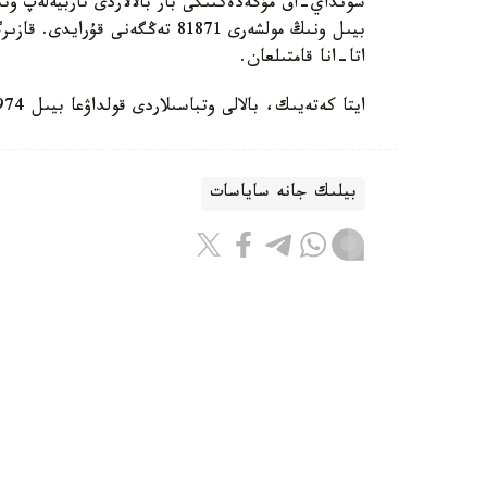
سونداي-اق مۇگەدەكتىگى بار بالالاردى تاربيەلەپ وتى
اتا-انا قامتىلعان.
ايتا كەتەيىك، بالالى وتباسىلاردى قولداۋعا بيىل 974 ميلليارد تەڭگە ءبولىندى.
بيلىك جانە ساياسات
باقىتجول كاكەش
اۆتور
16:28, 06 تامىز 2026