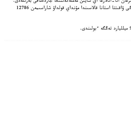
رعان اتا-انالارعا اي سايىن مەملەكەتتىك جاردەماقى بەرىلەدى.
بيىل ونىڭ مولشەرى 81871 تەڭگەنى قۇرايدى. قازىرگى ۋاقىتتا استانا قالاسىندا مۇنداي قولداۋ شاراسىمەن 12786