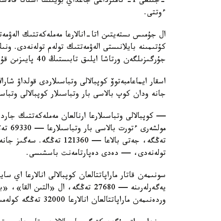
ءوتتى.
ال جۇمىس ىستەيتىن اتا-انالارعا مەملەكەتتىك الەۋمەت
كۇتىمىنە بايلانىستى الەۋمەتتىك تولەم تولەنەدى. ون
جۇرگىزىلگەن ورتاشا ايلىق تابىستىڭ 40 پايىزىن قۇرايدى.
اسقار ايماعامبەتوۆ كوپبالالى وتباسىلاردى قولداۋ شارا
جانە ودان كوپ بالاسى بار وتباسىلار كوپبالالى وتباس
— كوپبالالى وتباسىلارعا ارنالعان مەملەكەتتىك جاردە
تولەنەدى، — دەدى دەپارتامەنت باسشىسى.
سونىمەن قاتار ماراپاتتالعان كوپبالالى انالارعا اي 
وردەنىمەن ماراپاتتالعان انالارعا 32000 تەڭگە كولەمىندە جاردەماقى تولەنەدى.