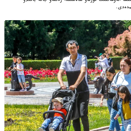
نشا الەۋمەتتىك قورعاۋ سالاسىندا رەتتەۋ جانە باقىلاۋ
مدەدى.