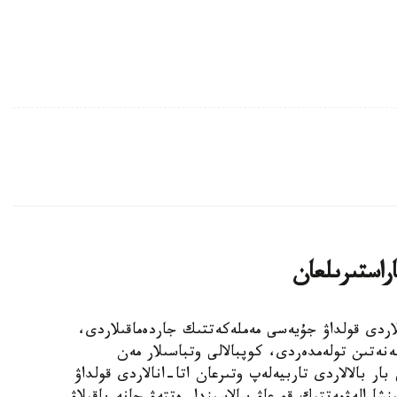
اراستىرىلعان
الالى وتباسىلاردى قولداۋ جۇيەسى مەملەكەتتىك جاردەماقىلاردى،
ەنەتىن تولەمدەردى، كوپبالالى وتباسىلار مەن
ار بالالاردى تاربيەلەپ وتىرعان اتا-انالاردى قولداۋ