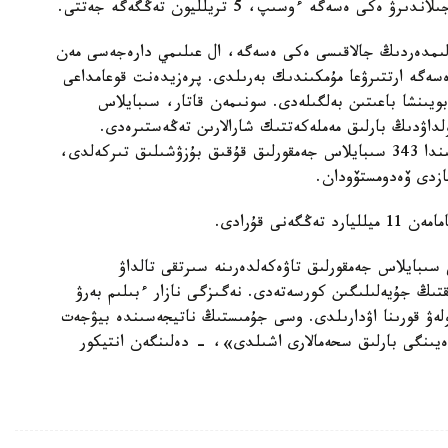
ەسەگە ءوسىپ، 5 تريلليون تەڭگەگە جەتتى.
الىمدەردىڭ جالاقىسى ەكى ەسەگە، ال عىلىمي دارەجەسى مەن
ەگە ارتتىرۋعا مۇمكىندىك بەرىلدى. پرەزيدەنت قوعامداعى
بويىنشا باعىتىن بەلگىلەدى. سونىمەن قاتار، سىبايلاس
لداۋدىڭ بارلىق مەملەكەتتىك شارالارىن تەڭەستىرەدى.
ماسەلەن، 2020-جىلدان باستاپ ءبىلىم بەرۋ سالاسىندا 343 سىبايلاس جەمقورلىق قۇقىق بۇزۋشىلىق تىركەلدى،
ى قۇرادى.
 سىبايلاس جەمقورلىق تاۋەكەلدەرىنە سىرتقى تالداۋ
تىڭ جۇيەلىلىگىن كورسەتەدى. نەگىزگى نازار ءبىلىم بەرۋ
ڭبەكاقى تولەۋ قورىنا اۋدارىلدى. وسى جۇمىستىڭ ناتيجەسىندە بيۋجەت
ەيىنگى بارلىق سحەمالارى اشىلدى»، - دەلىنگەن انتيكور