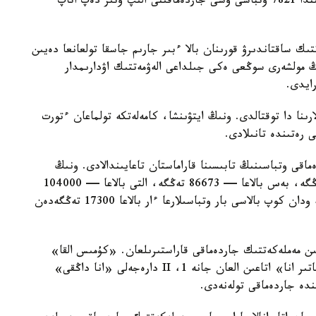
-جىلعى 1- تامىزداعى جاعداي بويىنشا استانا قالاسىندا 7821 وتباسى وسى جاردەماقىنى الىپ وتىر دەپ اتاپ
تىك ساقتاندىرۋ قورىنان بالا ءبىر جارىم جاسقا تولعانعا دەيىن
ىڭ مولشەرى سوڭعى ەكى جىلداعى الەۋمەتتىك اۋدارىمدار
لارىنا دا توقتالدى. ونىڭ ايتۋىنشا، كامەلەتكە تولماعان ءتورت
ى رەتىندە تانىلادى.
ماقى وتباسىنىڭ تابىسىنا قاراماستان تاعايىندالادى. ونىڭ
مولشەرى ءتورت بالاسى بار وتباسىلارعا — 69330 تەڭگە، بەس بالاعا — 86673 تەڭگە، التى بالاعا — 104000
تەڭگە، جەتى بالاعا — 121360 تەڭگە. سەگىز جانە ودان كوپ بالاسى بار وتباسىلارعا ءار بالاعا 17300 تەڭگەدەن
سايىن مەملەكەتتىك جاردەماقى قاراستىرىلعان. «كۇمىس القا»
يەگەرلەرىنە — 27680 تەڭگە، ال «التىن القا»، «باتىر انا» اتاعىن العان جانە 1، II دارەجەلى «انا داڭقى»