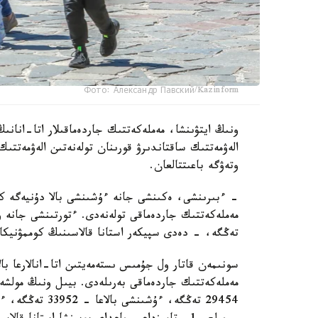
Фото: Александр Павский/Kazinform
ونىڭ ايتۋىنشا، مەملەكەتتىك جاردەماقىلار اتا-انانىڭ
الەۋمەتتىك ساقتاندىرۋ قورىنان تولەنەتىن الەۋمەتتىك
وتەۋگە باعىتتالعان.
تەڭگە، - دەدى سپيكەر استانا قالاسىنىڭ كوممۋنيكاتسي
سونىمەن قاتار ول جۇمىس ىستەمەيتىن اتا-انالارعا بال