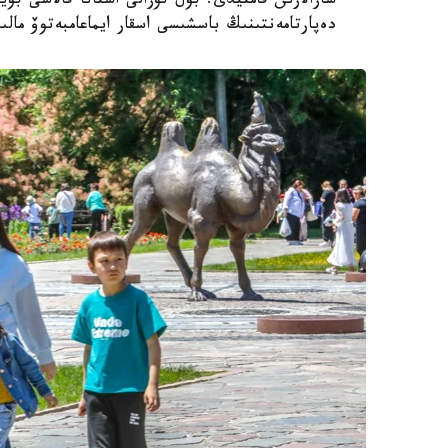
شارالارىن قامتيدى. بۇل تۋرالى استانا قالاسى بويى
دەپارتامەنتىنىڭ باسشىسى اسقار ايماعامبەتوۆ مالى