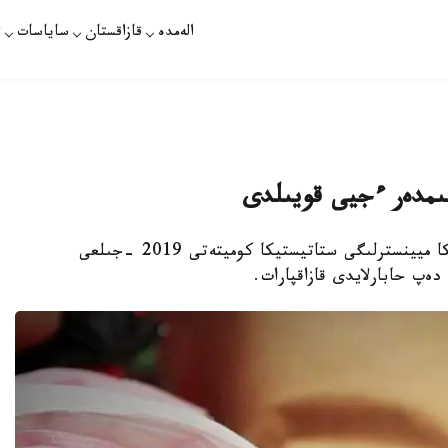
الەمدە
قازاقستان
ساياسات
ت
نۇر- سۇلتان. قازاقپارات – ق ر ۇلتتىق ەكونوميكا ميينسترلىگى ستاتيستيكا كوميتەتى 2019 -جىلعى
دەپ حابارلايدى قازاقپارات.