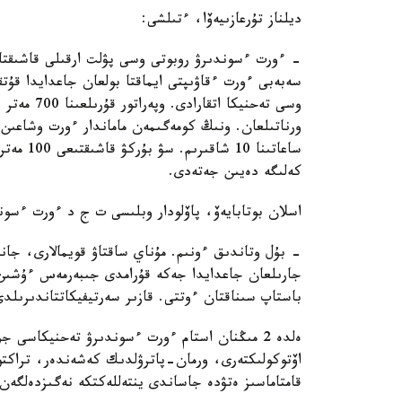
ديلناز تۇرعازىيەۆا، ءتىلشى:
- ءورت ءسوندىرۋ روبوتى وسى پۋلت ارقىلى قاشىقتا
سەبەبى ءورت ءقاۋىپتى ايماقتا بولعان جاعدايدا قۇت
وسى تەحنيك
ورناتىلعان. ونىڭ كومەگىمەن ماماندار ءورت وشاعىن
كەلىگە دەيىن جەتەدى.
اسلان بوتابايەۆ، پاۆلودار وبلىسى ت ج د ءورت ءسون
- بۇل وتاندىق ءونىم. مۇناي ساقتاۋ قويمالارى، جان
جارىلعان جاعدايدا جەكە قۇرامدى جىبەرمەس ءۇشىن 
باستاپ سىناقتان ءوتتى. قازىر سەرتيفيكاتتاندىرىلدى
ەلدە 2 مىڭنان استام ءورت ءسوندىرۋ تەحنيكاسى
اۆتوكولىكتەرى، ورمان-پاترۋلدىك كەشەندەر، تراكتورل
قامتاماسىز ەتۋدە جاساندى ينتەللەكتكە نەگىزدەلگە