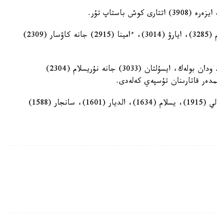
سونىمەن بىرگە، ايشا (3823)، ايالا (3607)، اسىلىم (3285)، ايارۋ (3014)، ءامينا (2915) جانە كاۋسار (2309)
ۇلدار اراسىندا ءاليحان ەسىمى 3816 بالاعا بەرىلگەن. ودان بولەك، ايسۇلتان (3033) جانە نۇريسلام (2304)
ءامىر (2227)، ءالينۇر (2130)، رامازان (1999)، ءالي (1915)، يسلام (1634)، الديار (1601)، سانجار (1588)