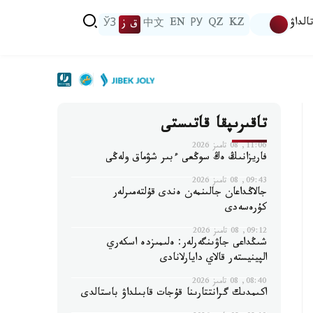
الداۋ
KZ
QZ
РУ
EN
中文
ق ز
ЎЗ
تاقىرىپقا قاتىستى
11:06, 08 تامىز 2026
فاريزانىڭ ەڭ سوڭعى ءبىر شۋماق ولەڭى
09:43, 08 تامىز 2026
جالاڭداعان جالىنمەن ەندى قۇلتەمىرلەر
كۇرەسەدى
09:12, 08 تامىز 2026
شىڭداعى جاۋىنگەرلەر: ەلىمىزدە اسكەري
الپينيستەر قالاي دايارلانادى
08:40, 08 تامىز 2026
اكىمدىك گرانتتارىنا قۇجات قابىلداۋ باستالدى