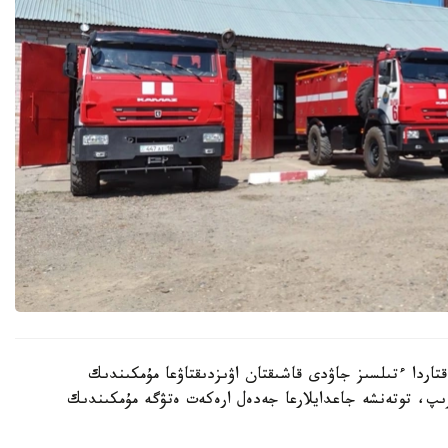
قتاردا ءتىلسىز جاۋدى قاشىقتان اۋىزدىقتاۋعا مۇمكىندىك
رىپ، توتەنشە جاعدايلارعا جەدەل ارەكەت ەتۋگە مۇمكىندىك