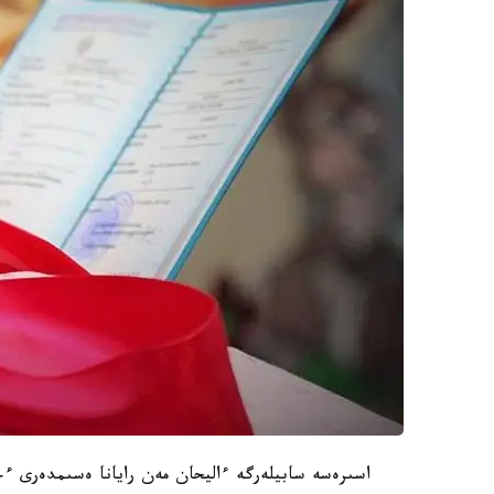
اسىرەسە سابيلەرگە ءاليحان مەن رايانا ەسىمدەرى ء