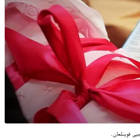
جيى قويىلعان.