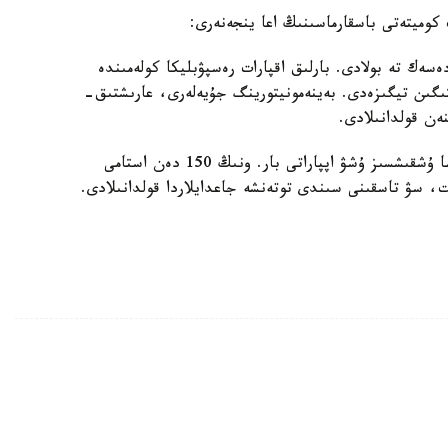
كوميتەتى باسقارماسىنىڭ اعا ينجەنەرى:
ەسەك تە بولادى. بارلىق اقپارات رەسپۋبليكا كولەمىندە
ىگىن تيگىزەدى. بەينەمونيتورينگ جۇيەلەرى، عارىشتىق-
ەن قولدانىلادى.
قازىر توتەنشە جاعدايلار مينيسترلىگىندە 200 دەن اسا ۇشقىشسىز ۇشۋ اپپاراتى بار. ونىڭ 150 دەن استامى
ت، سۋ تاسقىنى سىندى توتەنشە جاعدايلاردا قولدانىلادى.