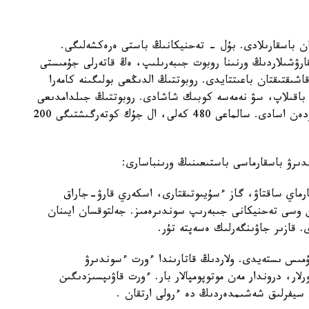
ن باسقارىلادى. بۇل - تەحنيكانىڭ باستى ەرەكشەلىگى.
قارۋشىلاردىڭ ورنىنا روبوت جىبەرىلىپ، ەڭ قاتەرلى جۇمىستى
ا اتقارادى. وپەراتور قۇرىلعىنا 700 مەتر قاشىقتىقتان باعىتتايدى. روبوتتىڭ الدىڭعى بولىگىنە كامەرا
 باقىلاپ، سۋ نەمەسە كوبىك شاشادى. روبوتتىڭ جىلدامدىعى
ساعاتىنا 10 شاقىرىم. سۋ بۇركۋ قاشىقتىعى 100 مەتردەن اسادى. سالماعى 480 كەلى، ال جۇك كوتەرگىشتىگى 200
دىرۋ باسقارماسى باستىعىنىڭ ورىنباسارى:
ارماي ساقتاۋ، گاز ءسۇيىوتىقتارى، اسكەري قارۋ-جاراق
وسى تەحنيكانى جىبەرىپ سوندىرەمىز. جەلتوقسان ايىنان
. قازىر جاۋىنگەرلىك ەسەپتە تۇر.
 جۇمىس ىستەيدى. ولاردىڭ قاتارىندا ءورت ءسوندىرۋ
ار، دروندار مەن موتوپومپالار بار. ءورت قاۋىپسىزدىگىن
ن سيفرلىق شەشىمدەردىڭ دە ءرولى ارتقان .