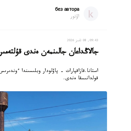
без автора
اۆتور
09:43, 08 تامىز 2026
جالاڭداعان جالىنمەن ەندى قۇلتەمى
استانا.قازاقپارات - پاۆلودار وبلىسىندا ءوندىر
قولدانىسقا ەندى.