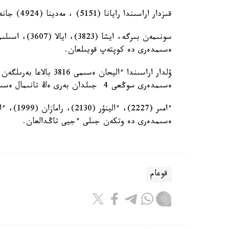
قىزدار اراسىندا رايانا (5151) ، مەدينا (4924) جانە ايزەرە (3908) اتتارى كوش باستاپ تۇر.
ەسىمدەرى دە كوپتەپ قويىلعان.
ەسىمدەرى سوڭعى 4 جىلدان بەرى ەڭ تانىمال ەسىمدەر قاتارىنان تۇسپەي كەلەدى.
ەسىمدەرى دە وتكەن جىلى ءجيى تاڭدالعان.
قوعام