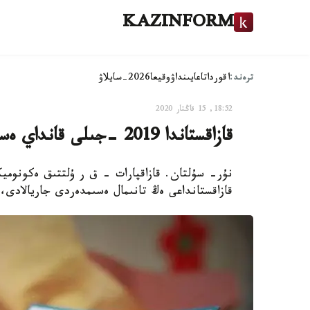
KAZINFORM
ترەند:
اقوردا
تاعايىنداۋ
وقيعا
2026-سايلاۋ
18:52, 15 قاڭتار 2020
قازاقستاندا 2019 -جىلى قانداي ەسىمدەر ءجيى قويىلدى
قازاقستانداعى ەڭ تانىمال ەسىمدەردى جاريالادى، 