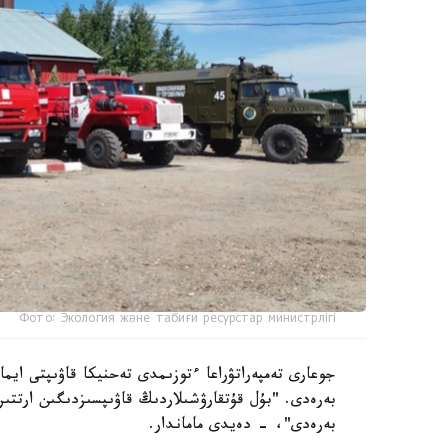
Фото: Экология және табиғи ресурстар министрлігі
جوعارى تەمپەراتۋراعا ءتوزىمدى تەحنيكا قاۋىپتى ايما
بەرەدى. "بۇل قۇتقارۋشىلاردىڭ قاۋىپسىزدىگىن ارتتى
بەرەدى"، - دەيدى ماماندار.