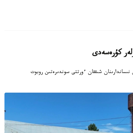
رلەر كۇرەسەدى
ىس نىساندارىنان شىققان ءورتتى سوندىرەتىن روبوت