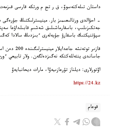
داستان تىلەكتەسوۆ، ق ر تج م ورتكە قارسى قىزمەت 
- احۋالدى ورتالىعىمىز بار. مينيسترلىكتىڭ جۇرەگى د
جەتكىزىلىپ، باسقارماشىلىق شەشىم قابىلداۋعا سەپت
سپۋتنيكتىك باسقارۋ جۇيەلەرى ءبىزدىڭ سالادا كەڭىن
جاساندى ينتەللەكتكە نەگىزدەلگەن. ولار تابيعي ءور
اۆتورلارى: ديلناز تۇرعازىيەۆا، مارات ديحانبايەۆ
https://24.kz
قوعام