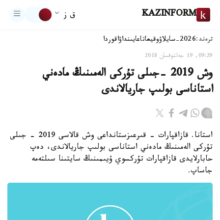
KAZINFORM
ق ز
ترەند:
2026-سايلاۋ
وقيعا
تاعايىنداۋ
اقوردا
09:29, 19 جەلتوقسان 2018
وش 2019 -جىلى تۇركى الەمىنىڭ مادەني
استاناسى بولىپ جاريالاندى
استانا. قازاقپارات - قىرعىزستانداعى وش قالاسى 2019 - جىلى
تۇركى الەمىنىڭ مادەني استاناسى بولىپ جاريالاندى، دەپ
حابارلايدى قازاقپارات تۇركسوي ۇيىمىنىڭ سايتىنا سىلتەمە
جاساپ.