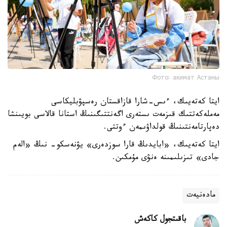
Фото: акимат Астаны
ايتا كەتەيىك، ءىس-شارا قازاقستان رەسپۋبليكاسى
مەملەكەتتىك قىزمەت ىستەرى اگەنتتىگىنىڭ استانا قالاسى بويىنشا
دەپارتامەنتىنىڭ قولداۋىمەن ءوتتى.
ايتا كەتەيىك، «ابايدىڭ قارا سوزدەرى» يۋنەسكو- نىڭ «الەم
جادى» تىزىلىمىنە ەنۋى مۇمكىن.
مادەنيەت
باقىتجول كاكەش