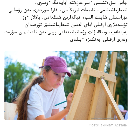
جاس سۋرەتشىسى ءبىر مەزەتتە ابايدىڭ ءومىرى،
شىعارماشىلىعى، تابيعات ليريكاسى، قارا سوزدەرى مەن رۋحاني
مۇراسىنان شابىت الىپ، قيالدارىن شىڭدادى. بالالار ءوز
تۋىندىلارى ارقىلى اباي الەمىن شىعارماشىلىق تۇرعىدان
بەينەلەپ، ونىڭ ۇلت رۋحانياتىنداعى ورنى مەن تاعىلىمىن سۋرەت
ونەرى ارقىلى جەتكىزە ءبىلدى.
Фото: акимат Астаны