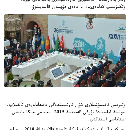
ونەر يەلەرىنىڭ ءداستۇرلى كەزدەسۋلەرى بەلسەندى تۇردە
وتكىزىلىپ كەلەدى»، - دەدى دۇيسەن قاسەيىنوۆ.
وتىرىس قاتىسۋشىلارى كۇن تارتىبىندەگى ماسەلەلەردى تالقىلاپ،
سونىڭ اياسىندا تۇركى الەمىنىڭ 2019 -جىلعى جاڭا مادەني
استاناسى انىقتالدى.