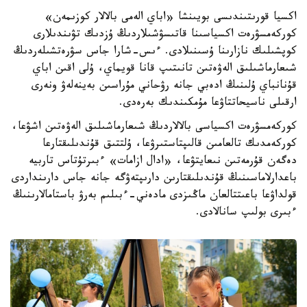
اكسيا قورىتىندىسى بويىنشا «اباي الەمى بالالار كوزىمەن»
كوركەمسۋرەت اكسياسىنا قاتىسۋشىلاردىڭ ۇزدىك تۋىندىلارى
كوپشىلىك نازارىنا ۇسىنىلادى. ءىس-شارا جاس سۋرەتشىلەردىڭ
شىعارماشىلىق الەۋەتىن تانىتىپ قانا قويماي، ۇلى اقىن اباي
قۇنانباي ۇلىنىڭ ادەبي جانە رۋحاني مۇراسىن بەينەلەۋ ونەرى
ارقىلى ناسيحاتتاۋعا مۇمكىندىك بەرەدى.
كوركەمسۋرەت اكسياسى بالالاردىڭ شىعارماشىلىق الەۋەتىن اشۋعا،
كوركەمدىك تالعامىن قالىپتاستىرۋعا، ۇلتتىق قۇندىلىقتارعا
دەگەن قۇرمەتىن نىعايتۋعا، «ادال ازامات» ءبىرتۇتاس تاربيە
باعدارلاماسىنىڭ قۇندىلىقتارىن دارىپتەۋگە جانە جاس دارىنداردى
قولداۋعا باعىتتالعان ماڭىزدى مادەني-ءبىلىم بەرۋ باستامالارىنىڭ
ءبىرى بولىپ سانالادى.