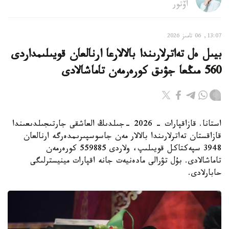
اۆتور
13:07, 06 تامىز 2026
بيىل ەل تەاترلارىندا بالالارعا ارنالعان قويىلىمداردى
560 مىڭعا جۋىق كورەرمەن تاماشالادى
استانا. قازاقپارات - 2026 -جىلدىڭ العاشقى جارتىجىلدىعىندا
قازاقستان تەاترلارىندا بالالار مەن جاسوسپىرىمدەرگە ارنالعان
3948 سپەكتاكل قويىلىپ، ولاردى 559885 كورەرمەن
تاماشالادى. بۇل تۋرالى مادەنيەت جانە اقپارات مينيسترلىگى
حابارلادى.