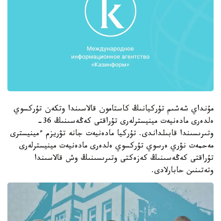
مۇنداي شەشىم تۇركيانىڭ كاستامون قالاسىندا وتكەن تۇركسوي
ەلدەرى مادەنيەت مينيسترلەرى تۇراقتى كەڭەسىنىڭ 36-
وتىرىسىندا قابىلداندى. تۇركيا مادەنيەت جانە تۋريزم ءمينيسترى
مەحمەت نۋري ەرسوي تۇركسوي ەلدەرى مادەنيەت مينيسترلەرى
تۇراقتى كەڭەسىنىڭ كەزەكتى وتىرىسىنىڭ وش قالاسىندا
وتەتىنىن حابارلادى.