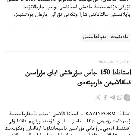
ەسكە سالساق، تۇركيانىڭ كاستامونۋ قالاسىنىڭ 2018 -جىلعى
تۇركى دۇنيەسىنىڭ مادەني استاناسى بولىپ جاريالانۋىنا
بايلانىستى سالتاناتتى شارا وتكەنى تۋرالى جازعان بولاتىنبىز.
مادەنيەت
ىقپالداستىق
18:10, 06 تامىز 2026
استانادا 150 جاس سۋرەتشى اباي مۇراسىن
قىلقالاممەن دارىپتەدى
استانا. KAZINFORM - استانا قالاسى ءبىلىم باسقارماسىنىڭ
ۇيىمداستىرۋىمەن «10- تامىز - اباي كۇنىنە وراي» قالادا ۇلى
اقىننىڭ ادەبي-رۋحاني مۇراسىن ناسيحاتتاۋعا ارنالعان ونكۇندىك