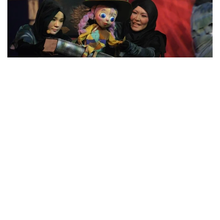
فوتو: الماتى قالاسىنىڭ مەملەكەتتىك قۋىرشاق تەاترى
ۆەدومستۆونىڭ مالىمەتىنشە، بالالارعا ارنالعان رەپەرتۋاردى جاس
كورەرمەن تەاترلارى، قۋىرشاق تەاترلارى جانە جاستار تەاترلارى
تۇراقتى تۇردە تولىقتىرىپ كەلەدى.
ساحنادا كلاسسيكالىق جانە زاماناۋي شىعارمالار، حالىق
ەرتەگىلەرى نەگىزىندەگى قويىلىمدارمەن قاتار، تاربيەلىك جانە
تانىمدىق مازمۇنداعى سپەكتاكلدەر ۇسىنىلادى.
«جاس كورەرمەن تەاترلارى بالالارمەن قاتار جاسوسپىرىمدەرگە دە
ارنالعان قويىلىمداردى ساحنالاپ، دوستىق، جاۋاپكەرشىلىك،