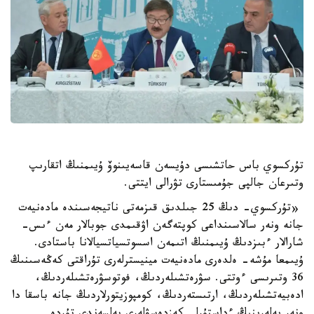
تۇركسوي باس حاتشىسى دۇيسەن قاسەيىنوۆ ۇيىمنىڭ اتقارىپ
وتىرعان جالپى جۇمىستارى تۋرالى ايتتى.
«تۇركسوي- دىڭ 25 جىلدىق قىزمەتى ناتيجەسىندە مادەنيەت
جانە ونەر سالاسىنداعى كوپتەگەن اۋقىمدى جوبالار مەن ءىس-
شارالار ءبىزدىڭ ۇيىمنىڭ اتىمەن اسسوتسياتسيالانا باستادى.
ۇيىمعا مۇشە- ەلدەرى مادەنيەت مينيسترلەرى تۇراقتى كەڭەسىنىڭ
36 وتىرىسى ءوتتى. سۋرەتشىلەردىڭ، فوتوسۋرەتشىلەردىڭ،
ادەبيەتشىلەردىڭ، ارتىستەردىڭ، كومپوزيتورلاردىڭ جانە باسقا دا