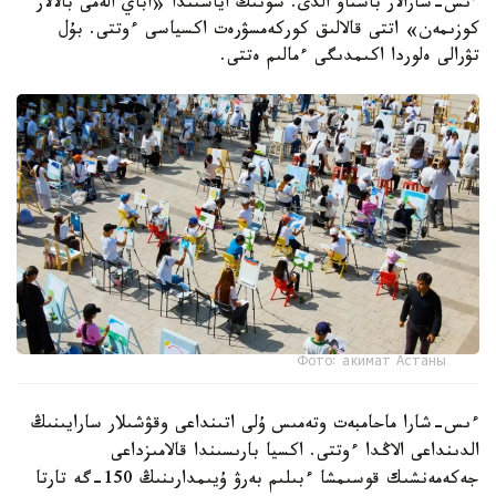
ءىس-شارالار باستاۋ الدى. سونىڭ اياسىندا «اباي الەمى بالالار
كوزىمەن» اتتى قالالىق كوركەمسۋرەت اكسياسى ءوتتى. بۇل
تۋرالى ەلوردا اكىمدىگى ءمالىم ەتتى.
Фото: акимат Астаны
ءىس-شارا ماحامبەت وتەمىس ۇلى اتىنداعى وقۋشىلار سارايىنىڭ
الدىنداعى الاڭدا ءوتتى. اكسيا بارىسىندا قالامىزداعى
جەكەمەنشىك قوسىمشا ءبىلىم بەرۋ ۇيىمدارىنىڭ 150-گە تارتا