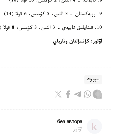
8. تايلاند - 4 التىن، 2 كۇمىس، 10 قولا (16)
9. وزبەكستان - 3 التىن، 5 كۇمىس، 6 قولا (14)
10. قىتايلىق تايپەي - 3 التىن، 3 كۇمىس، 8 قولا (14)
اۆتور:
كۇنسۇلتان وتارباي
سپورت
без автора
اۆتور