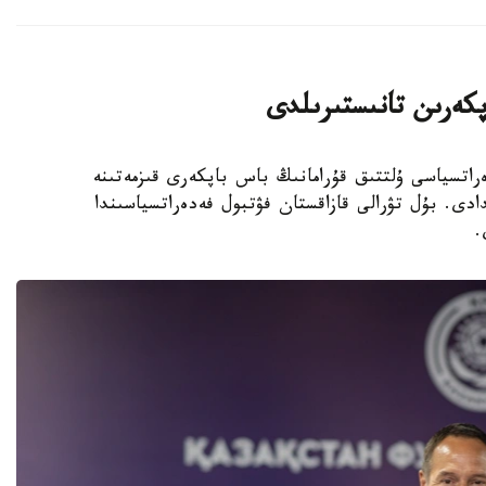
پكەرىن تانىستىرىلدى
 فۋتبول فەدەراتسياسى ۇلتتىق قۇرامانىڭ باس باپكەرى قىزمەتىنە
دى. بۇل تۋرالى قازاقستان فۋتبول فەدەراتسياسىندا
.