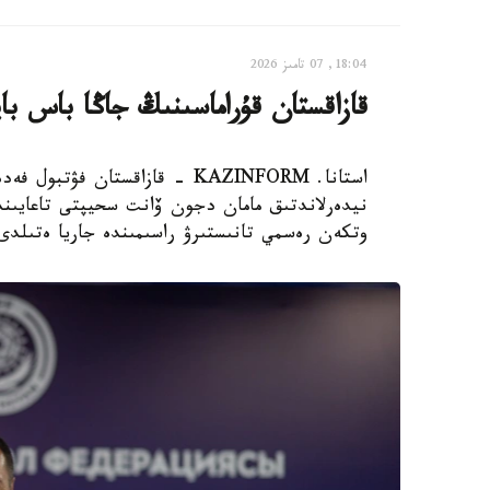
18:04, 07 تامىز 2026
قازاقستان قۇراماسىنىڭ جاڭا باس با
استانا. KAZINFORM - قازاقستان
نيدەرلاندتىق مامان دجون ۆانت سحيپتى تاعايىندا
وتكەن رەسمي تانىستىرۋ راسىمىندە جاريا ەتىلدى