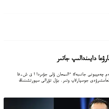
ۋعا دايىندالىپ جاتىر
بوكسشى، الەم چەمپيونى جانىبەك ءالىمحان ۇلى جۋىردا ا ق ش-قا
عاستىرۋدى جوسپارلاپ وتىر. بۇل تۋرالى سپورتشىنىڭ