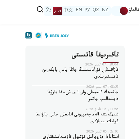
الداۋ
KZ
QZ
РУ
EN
中文
ق ز
ЎЗ
تاقىرىپقا قاتىستى
18:04, 07 تامىز 2026
قازاقستان قۇراماسىنىڭ جاڭا باس باپكەرىن
تانىستىرىلدى
08:55, 07 تامىز 2026
جانىبەك ءالىمحان ۇلى ا ق ش-قا بارۋعا
دايىندالىپ جاتىر
11:55, 06 تامىز 2026
شىمكەنتتە الەم چەمپيونى اتانعان جاس بالۋانعا
كولىك سىيلادى
22:05, 05 تامىز 2026
استانادا ەۋروپالىق فۋتبول قاۋىمداستىقتارى