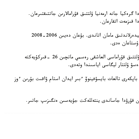
گرەكيا جانە ارمەنيا ۇلتتىق قۇرامالارىن جاتتىقتىرعان.
ا قىزمەت اتقارعان.
ول قازاقستان ۇلتتىق قۇراماسىن باسقارعان ەكىنشى نيدەرلاندتىق مامان اتاندى. بۇعان دەيىن 2006-2008
 ۇستاعان ەدى.
دجون ۆانت سحيپ جەتەكشىلىك ەتەتىن قازاقستان ۇلتتىق قۇراماسى العاشقى رەسمي ماتچىن 26 -قىركۇيەكتە
ەسۋ ۇلتتار ليگاسى اياسىندا وتەدى.
اپكەرى تالعات بايسۋفينوۆ ءبىر ايدان استام ۋاقىت بۇرىن ءوز
ن قۇرۋدا جاساندى ينتەللەكت جۇيەسىن ەنگىزىپ جاتىر.