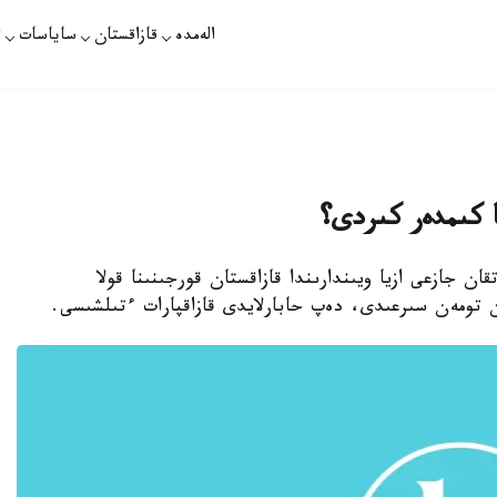
الەمدە
قازاقستان
ساياسات
ت
ان جازعى ازيا ويىندارىندا قازاقستان قورجىنىنا قولا
 تومەن سىرعىدى، دەپ حابارلايدى قازاقپارات ءتىلشىسى.