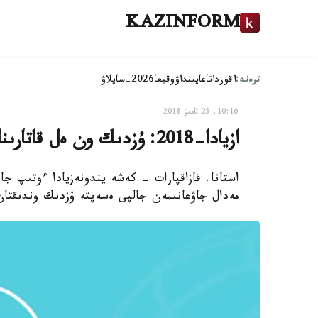
KAZINFORM
ترەند:
اقوردا
تاعايىنداۋ
وقيعا
2026-سايلاۋ
10:16, 23 تامىز 2018
ازيادا-2018: ۇزدىك ون ەل قاتارىنا كىمدەر كىردى؟
استانا. قازاقپارات - كەشە يندونەزيادا ءوتىپ جاتق
مەدال جاۋعانىمەن جالپى ەسەپتە ۇزدىك وندىقتان