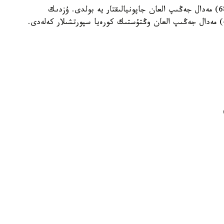
ال ەكىنشى ورىنعا 20 التىن، 23 كۇمىس، 25 قولا (68) مەدال جەڭىپ العان جاپونيالىقتار يە بولدى. ۇزدىك