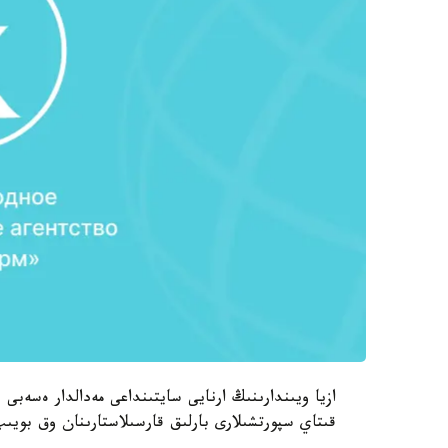
قىتاي سپورتشىلارى بارلىق قارسىلاستارىنان وق بويى