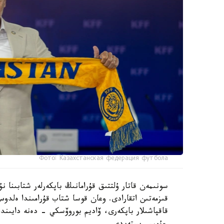
Фото: Казахстанская федерация футбола
سونىمەن قاتار ۇلتتىق قۇرامانىڭ باپكەرلەر شتابىنا
قىزمەتىن اتقارادى. وعان قوسا شتاب قۇرامىندا ەل
قاقپاشىلار باپكەرى، ۆاديم بوروۆسكي - دەنە دايىند