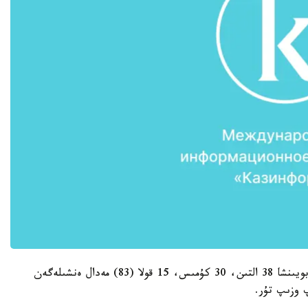
ازيا ويىندارىنىڭ ارنايى سايتىنداعى مەدالدار ەسەبى بويىنشا 38 التىن، 30 كۇمىس، 15 قولا (83) مەدال ەنشىلەگەن
پ وزىپ تۇر.