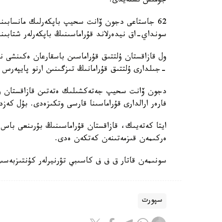
جۇمىس ىستەيدى.
62 جاستاعى دجون ۆانت سحيپ باپكەرلىك مانسابىندا 
سونداي-اق نيدەرلاند قۇراماسىنىڭ باپكەرلەر شتابىند
-جىلدارى ۇلتتىق قۇرامانىڭ تىزگىنىن ارنو پايپەرس
فارەر ارالدارى قۇراماسىنا قارسى وتكىزەدى. بۇل كەزد
ايتا كەتەيىك، قازاقستان قۇراماسىنىڭ بۇرىنعى باس ب
ەركىمەن قىزمەتىنەن كەتكەن ەدى.
سونىمەن قاتار ق ف ف كاسىبي تۋرنيرلەر كۇنتىزبەسى
سپورت