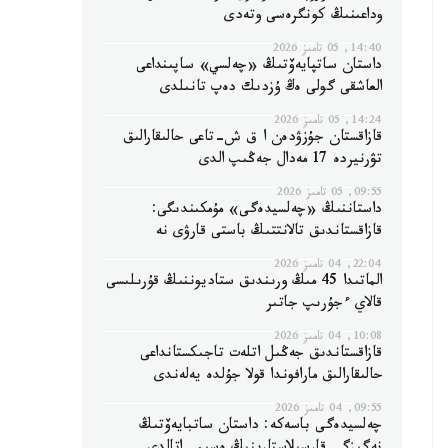
وداعىنىڭ كونگرەسى وتەدى
14:40, 05 تامىز 2026
داستان ساتپايەۆتىڭ «چەلسي» ساپىنداعى
العاشقى گولى ەڭ ۇزدىك دەپ تانىلدى
14:24, 05 تامىز 2026
قازاقستان جۇزۋدەن ا ق ش-تاعى حالىقارالىق
تۋرنيردە 17 مەدال جەڭىپ الدى
09:55, 05 تامىز 2026
داستاننىڭ «چەلسيدەگى» مۇمكىندىگى:
قازاقستاندىق تالانتتىڭ باستى قارۋى نە
22:04, 04 تامىز 2026
الماتىدا 45 مىڭ ورىندىق ستاديوننىڭ قۇرىلىسى
قالاي ءجۇرىپ جاتىر
10:08, 04 تامىز 2026
قازاقستاندىق جەڭىل اتلەت تاجىكستانداعى
حالىقارالىق مارافوندا قولا جۇلدە يەلەندى
09:55, 04 تامىز 2026
چەلسيدەگى باسەكە: داستان ساتبايەۆتىڭ