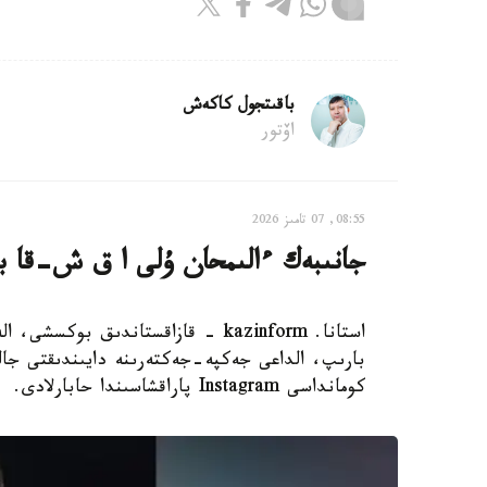
باقىتجول كاكەش
اۆتور
08:55, 07 تامىز 2026
جانىبەك ءالىمحان ۇلى ا ق ش-قا بار
استانا. kazinform - قازاقستاندىق 
بارىپ، الداعى جەكپە-جەكتەرىنە دايىندىقتى جال
كومانداسى Instagram پاراقشاسىندا حابارلادى.