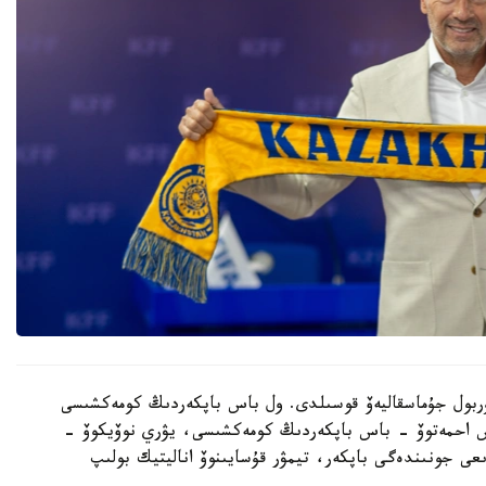
 نۇربول جۇماسقاليەۆ قوسىلدى. ول باس باپكەردىڭ كومەكشىسى
دوس احمەتوۆ - باس باپكەردىڭ كومەكشىسى، يۋري نوۆيكوۆ -
ىعى جونىندەگى باپكەر، تيمۋر قۇسايىنوۆ اناليتيك بولىپ