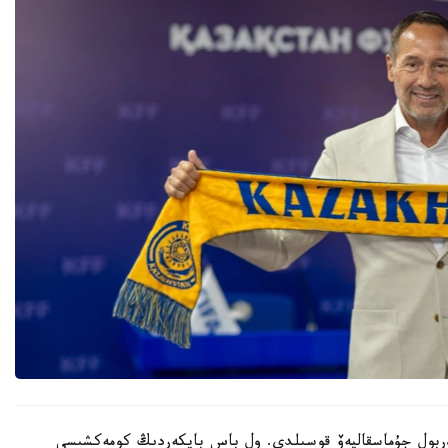
 نۇربول جۇماسقاليەۆ قوسىلدى. ول باس باپكەردىڭ كومەكشىسى