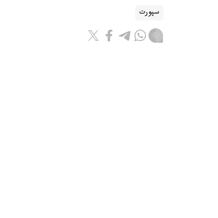
سپورت
باقىتجول كاكەش
اۆتور
08:55, 07 تامىز 2026
جانىبەك ءالىمحان ۇلى ا ق ش-قا بار
استانا. kazinform - قازاقستاندىق 
بارىپ، الداعى جەكپە-جەكتەرىنە دايىندىقتى جال
كومانداسى Instagram پاراقشاسىندا حابارلادى.