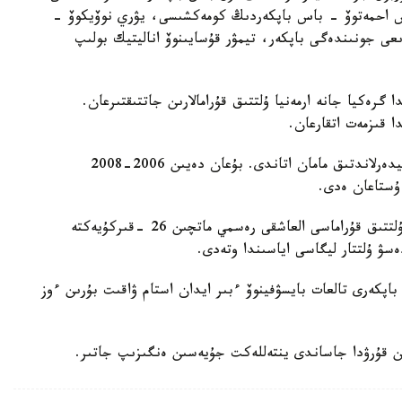
دوس احمەتوۆ - باس باپكەردىڭ كومەكشىسى، يۋري نوۆيكوۆ -
ىعى جونىندەگى باپكەر، تيمۋر قۇسايىنوۆ اناليتيك بولىپ
گرەكيا جانە ارمەنيا ۇلتتىق قۇرامالارىن جاتتىقتىرعان.
ا قىزمەت اتقارعان.
ول قازاقستان ۇلتتىق قۇراماسىن باسقارعان ەكىنشى نيدەرلاندتىق مامان اتاندى. بۇعان دەيىن 2006-2008
 ۇستاعان ەدى.
دجون ۆانت سحيپ جەتەكشىلىك ەتەتىن قازاقستان ۇلتتىق قۇراماسى العاشقى رەسمي ماتچىن 26 -قىركۇيەكتە
ەسۋ ۇلتتار ليگاسى اياسىندا وتەدى.
اپكەرى تالعات بايسۋفينوۆ ءبىر ايدان استام ۋاقىت بۇرىن ءوز
ن قۇرۋدا جاساندى ينتەللەكت جۇيەسىن ەنگىزىپ جاتىر.