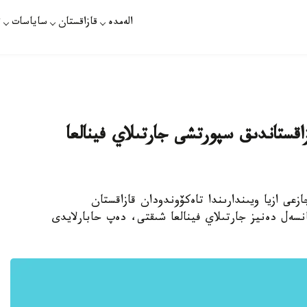
الەمدە
قازاقستان
ساياسات
ت
ەكى قازاقستاندىق سپورتشى جارتىلاي فينالعا
ازعى ازيا ويىندارىندا تاەكۆوندودان قازاقستان
سەل دەنيز جارتىلاي فينالعا شىقتى، دەپ حابارلايدى