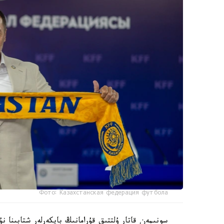
Фото: Казахстанская федерация футбола
سونىمەن قاتار ۇلتتىق قۇرامانىڭ باپكەرلەر شتابىنا