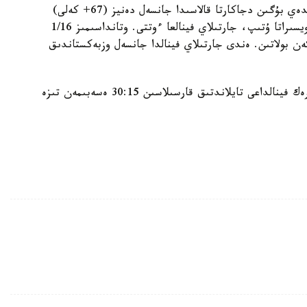
ق ر ۇ و ك- ءنىڭ باسپا ءسوز قىزمەتى ءمالىم ەتكەندەي بۇگىن دجاكارتا قالاسىدا جانسەل دەنيز (67+ كەلى)
شيرەك فينالدا ۆەتنام سپورتشىسىن 16:1 ەسەبىمەن ويسىراتا ۇتىپ، جارتىلاي فينالعا ءوتتى. وتانداسىمىز 1/16
ن بولاتىن. ەندى جارتىلاي فينالدا جانسەل وزبەكستاندىق
ال كوماندا ۇزدىگى رۋسلان جاپاروۆ (80+ كەلى) شيرەك فينالداعى تايلاندتىق قارسىلاسىن 30:15 ەسەبىمەن تىزە