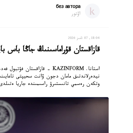
без автора
اۆتور
18:04, 07 تامىز 2026
قازاقستان قۇراماسىنىڭ جاڭا باس با
استانا. KAZINFORM - قازاقستان
نيدەرلاندتىق مامان دجون ۆانت سحيپتى تاعايىندا
وتكەن رەسمي تانىستىرۋ راسىمىندە جاريا ەتىلدى