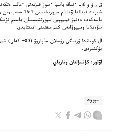
باسەكەدە دەنيز فيليپپين سپورتشىسىنان باسىم تۇسكە
سۆەتلانا وسيپوۆامەن كىم مىقتىنى انىقتايدى.
بۇكتىردى.
اۆتور: كۇنسۇلتان وتارباي
سپورت