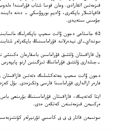
قىزمەتىن اتقارادى. وعان قوسا شتاب قۇرامىندا ەل
قاقپاشىلار باپكەرى، ۆاديم بوروۆسكي - دەنە دايىند
جۇمىس ىستەيدى.
62 جاستاعى دجون ۆانت سحيپ باپكەرلىك مانسابىندا 
سونداي-اق نيدەرلاند قۇراماسىنىڭ باپكەرلەر شتابىند
-جىلدارى ۇلتتىق قۇرامانىڭ تىزگىنىن ارنو پايپەرس
فارەر ارالدارى قۇراماسىنا قارسى وتكىزەدى. بۇل كەزد
ايتا كەتەيىك، قازاقستان قۇراماسىنىڭ بۇرىنعى باس ب
ەركىمەن قىزمەتىنەن كەتكەن ەدى.
سونىمەن قاتار ق ف ف كاسىبي تۋرنيرلەر كۇنتىزبەسى