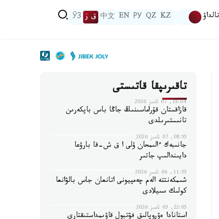
الداۋ
KZ
QZ
РУ
EN
中文
ق ز
ЎЗ
تاقىرىپقا قاتىستى
18:04, 07 تامىز 2026
قازاقستان قۇراماسىنىڭ جاڭا باس باپكەرىن
تانىستىرىلدى
08:55, 07 تامىز 2026
جانىبەك ءالىمحان ۇلى ا ق ش-قا بارۋعا
دايىندالىپ جاتىر
11:55, 06 تامىز 2026
شىمكەنتتە الەم چەمپيونى اتانعان جاس بالۋانعا
كولىك سىيلادى
22:05, 05 تامىز 2026
استانادا ەۋروپالىق فۋتبول قاۋىمداستىقتارى