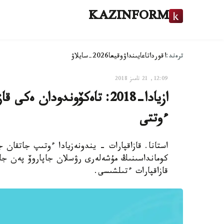
KAZINFORM
ترەند:
اقوردا
تاعايىنداۋ
وقيعا
2026-سايلاۋ
12:09, 21 تامىز 2018
ازيادا-2018: تاەكۆوندودان 
ءوتتى
استانا. قازاقپارات - يندونەزيادا ءوتىپ جاتقان ج
كومانداسىنىڭ مۇشەلەرى رۋسلان جاپاروۆ پەن جان
قازاقپارات ءتىلشىسى.