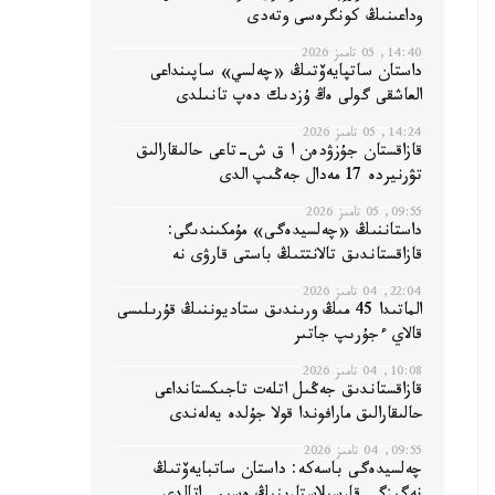
وداعىنىڭ كونگرەسى وتەدى
14:40, 05 تامىز 2026
داستان ساتپايەۆتىڭ «چەلسي» ساپىنداعى
العاشقى گولى ەڭ ۇزدىك دەپ تانىلدى
14:24, 05 تامىز 2026
قازاقستان جۇزۋدەن ا ق ش-تاعى حالىقارالىق
تۋرنيردە 17 مەدال جەڭىپ الدى
09:55, 05 تامىز 2026
داستاننىڭ «چەلسيدەگى» مۇمكىندىگى:
قازاقستاندىق تالانتتىڭ باستى قارۋى نە
22:04, 04 تامىز 2026
الماتىدا 45 مىڭ ورىندىق ستاديوننىڭ قۇرىلىسى
قالاي ءجۇرىپ جاتىر
10:08, 04 تامىز 2026
قازاقستاندىق جەڭىل اتلەت تاجىكستانداعى
حالىقارالىق مارافوندا قولا جۇلدە يەلەندى
09:55, 04 تامىز 2026
چەلسيدەگى باسەكە: داستان ساتبايەۆتىڭ