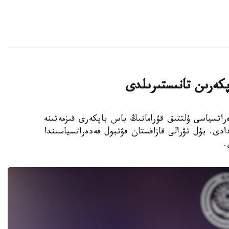
پكەرىن تانىستىرىلدى
 فۋتبول فەدەراتسياسى ۇلتتىق قۇرامانىڭ باس باپكەرى قىزمەتىنە
دى. بۇل تۋرالى قازاقستان فۋتبول فەدەراتسياسىندا
.