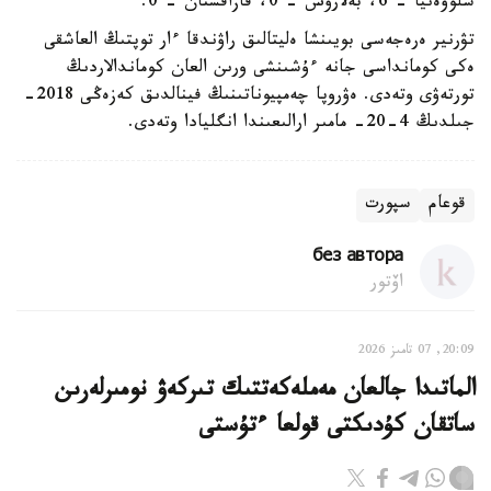
سلوۆەنيا - 6، بەلارۋس - 0، قازاقستان - 0.
تۋرنير ەرەجەسى بويىنشا ەليتالىق راۋندقا ءار توپتىڭ العاشقى
ەكى كومانداسى جانە ءۇشىنشى ورىن العان كوماندالاردىڭ
تورتەۋى وتەدى. ەۋروپا چەمپيوناتىنىڭ فينالدىق كەزەڭى 2018-
جىلدىڭ 4-20- مامىر ارالىعىندا انگليادا وتەدى.
قوعام
سپورت
без автора
اۆتور
20:09, 07 تامىز 2026
الماتىدا جالعان مەملەكەتتىك تىركەۋ نومىرلەرىن
ساتقان كۇدىكتى قولعا ءتۇستى