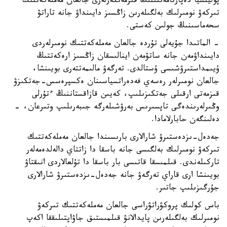
پوليتسيا دەپارتامەنتىنىڭ قىزمەتكەرلەرى جالعان مەملەكەتتىك
تىركەۋ نومىرلىك بەلگىلەرىن زاڭسىز دايىنداۋ جانە تاراتۋ
سحەماسىنىڭ جولىن كەستى.
- الماتىدا جۇيەلى تۇردە جالعان مەملەكەتتىك نومىرلەردى
دايىنداۋمەن جانە ساتۋمەن اينالىسقان زاڭسىز ارەكەتتىڭ
ۇيىمداستىرۋشىسى ۇستالدى. تەرگەۋ مالىمەتتەرى بويىنشا،
جالعان نومىرلەر رەسەي فەدەراتسياسىنان ەكسپرەسس-جەتكىزۋ
قىزمەتى ارقىلى جەتكىزىلىپ، كەيىن قازاقستاننىڭ ءتۇرلى
وڭىرلەرىندەگى تاپسىرىس بەرۋشىلەرگە جىبەرىلىپ وتىرعان، -
دەلىنگەن حابارلامادا.
جەدەل-ىزدەستىرۋ شارالارى بارىسىندا جالعان مەملەكەتتىك
تىركەۋ نومىرلىك بەلگىسى جانە باسقا دا زاتتاي دالەلدەمەلەر
تاركىلەندى. قىلمىسقا قاتىسى بار باسقا دا تۇلعالاردى انىقتاۋ
بويىنشا ارى قاراي تەرگەۋ جانە جەدەل-ىزدەستىرۋ شارالارى
جۇرگىزىلىپ جاتىر.
باس كولىك پروكۋراتۋراسى جالعان مەملەكەتتىك تىركەۋ
نومىرلىك بەلگىلەرىن پايدالانۋ قىلمىستىق جاۋاپتىلىققا اكەپ