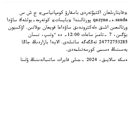
«قايتارىلعان اكتيۆتەردى باسقارۋ كومپانياسى» ج ش س
sauda.ە-qazyna پورتالىندا «بايسات» كوتەرمە-بولشەك ساۋدا
ورتالىعىن اشىق ەلەكتروندىق ساۋداعا قويعان بولاتىن. اۋكسيون
بۇگىن، 7 -تامىز ساعات 12:00- دە ءوتىپ، نىسان
24772753285 تەڭگەگە ساتىلدى. الايدا بازاردىڭ جاڭا
يەسىنىڭ ەسىمى كورسەتىلمەدى.
ەسكە سالايىق، 2024 -جىلى قايرات ساتىبالدىنىڭ ۇلىنا
تيەسىلى «بايسات» بازارىنىڭ ءبىر بولىگى مەملەكەتكە
قايتارىلدى. الماتى قالاسىنىڭ مامانداندىرىلعان اۋدانارالىق
ەكونوميكالىق سوتى «الماتى جىلۋ» حولدينگ كەشەنىنىڭ
(قازىرگى «بايسات» بازارى) مۇلكىمەن جاسالعان بارلىق
مامىلەنى جارامسىز دەپ تانۋ تۋرالى شەشىم شىعاردى.
وعان دەيىن سوتقا دەيىنگى تەرگەۋ اياسىندا قايرات ساتىبالدى
«بايسات» بازارىنىڭ باسىم بولىگىن ءوز ەركىمەن قايتارىپ
بەرگەن بولاتىن.