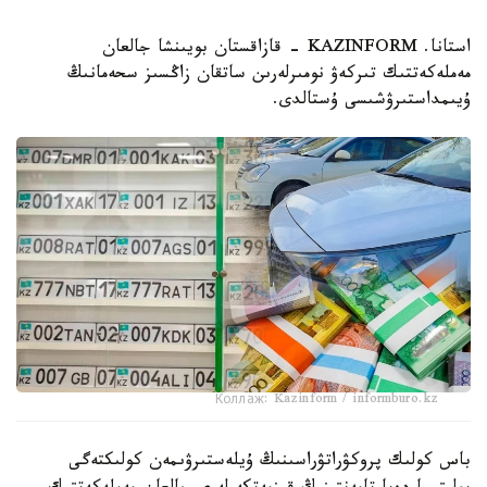
استانا. KAZINFORM - قازاقستان بويىنشا جالعان
مەملەكەتتىك تىركەۋ نومىرلەرىن ساتقان زاڭسىز سحەمانىڭ
ۇيىمداستىرۋشىسى ۇستالدى.
Коллаж: Kazinform / informburo.kz
باس كولىك پروكۋراتۋراسىنىڭ ۇيلەستىرۋىمەن كولىكتەگى