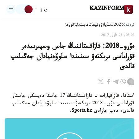
KAZINFORM
ق ز
ترەند:
2026-سايلاۋ
وقيعا
تاعايىنداۋ
اقوردا
08:02, 23 قازان 2017
ەۆرو-2018: قازاقستاننىڭ جاس وسپىرىمدەر
قۇراماسى ىرىكتەۋ سىنىندا سلوۆەنيادان جەڭىلىپ
قالدى
استانا. قازاقپارات - قازاقستاننىڭ 17 جاسقا دەيىنگى جاستار
قۇراماسى ەۆرو-2018 ىرىكتەۋ سىنىندا سلوۆەنيادان جەڭىلىپ
قالدى، دەپ جازادى Sports.kz.