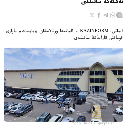
تەڭگەگە ساتىلدى
الماتى. KAZINFORM - الماتىدا ورنالاسقان «بايسات» بازارى
قوماقتى قاراجاتقا ساتىلدى.
Фото: sauda.e-qazyna.kz