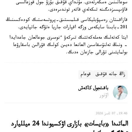
سوعاتىنىن ەسكەرتەدى. مۇنداي قۇقىق بۇزۋ جول قوزعالىسى
قاۋىپسىزدىگىنە تىكەلەي قاتەر توندىرەدى.
قازاقستان رەسپۋبليكاسى قىلمىستىق-پروتسەستىك كودەكسىنىڭ
201-بابىنا سايكەس وزگە اقپارات جاريا ەتۋگە جاتپايدى.
ايتا كەتەلىك مەملەكەتتىك تىركەۋ ءنومىرى جوعالعان جاعدايدا
- ونىڭ تەلنۇسقاسىن العانعا دەيىن كولىك قۇرالىن باسقارۋعا
بولمايتىنى تۋرالى جازعان ەدىك.
زاڭ جانە قۇقىق
قوعام
باقىتجول كاكەش
اۆتور
19:46, 07 تامىز 2026
الماتىدا «بايسات» بازارى اۋكسيوندا 24 ميلليارد