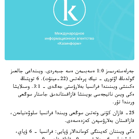
جەرلەستەرىمىز 1:0 ەسەبىمەن ەسە جىبەردى. ويىنداعى جالعىز
گولدىڭ اۆتورى - نيك پرەلەتس (22-مينۋت). 6 توپتىڭ
ەكىنشى ويىنىندا فرانسيا بەلارۋستى جەڭدى - 3:1. وسىلايشا
ەكى ويىن ناتيجەسى بويىنشا قازاقستاندىق جاستار سوڭعى
ورىندا تۇر.
25- قازان كۇنى وتەتىن سوڭعى ويىندا فرانسيا سلوۆەنيامەن،
قازاقستان بەلارۋسپەن كەزدەسەدى.
ەكى ويىننان كەيىنگى كوماندالار ۇپايى: فرانسيا - 6 ۇپاي،